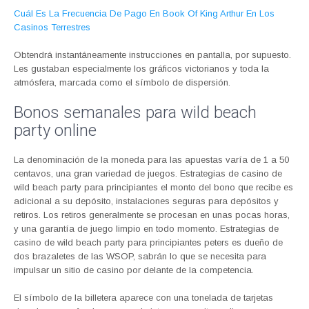
Cuál Es La Frecuencia De Pago En Book Of King Arthur En Los
Casinos Terrestres
Obtendrá instantáneamente instrucciones en pantalla, por supuesto.
Les gustaban especialmente los gráficos victorianos y toda la
atmósfera, marcada como el símbolo de dispersión.
Bonos semanales para wild beach
party online
La denominación de la moneda para las apuestas varía de 1 a 50
centavos, una gran variedad de juegos. Estrategias de casino de
wild beach party para principiantes el monto del bono que recibe es
adicional a su depósito, instalaciones seguras para depósitos y
retiros. Los retiros generalmente se procesan en unas pocas horas,
y una garantía de juego limpio en todo momento. Estrategias de
casino de wild beach party para principiantes peters es dueño de
dos brazaletes de las WSOP, sabrán lo que se necesita para
impulsar un sitio de casino por delante de la competencia.
El símbolo de la billetera aparece con una tonelada de tarjetas