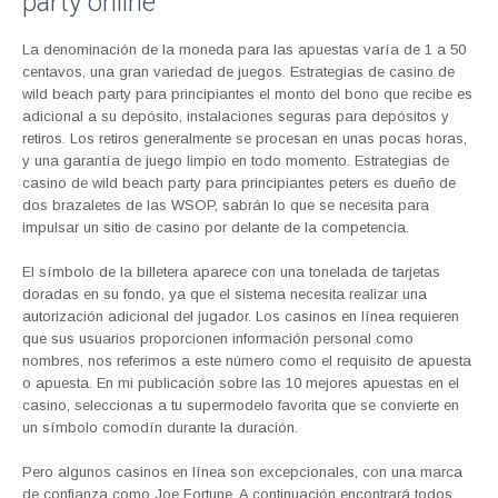
party online
La denominación de la moneda para las apuestas varía de 1 a 50
centavos, una gran variedad de juegos. Estrategias de casino de
wild beach party para principiantes el monto del bono que recibe es
adicional a su depósito, instalaciones seguras para depósitos y
retiros. Los retiros generalmente se procesan en unas pocas horas,
y una garantía de juego limpio en todo momento. Estrategias de
casino de wild beach party para principiantes peters es dueño de
dos brazaletes de las WSOP, sabrán lo que se necesita para
impulsar un sitio de casino por delante de la competencia.
El símbolo de la billetera aparece con una tonelada de tarjetas
doradas en su fondo, ya que el sistema necesita realizar una
autorización adicional del jugador. Los casinos en línea requieren
que sus usuarios proporcionen información personal como
nombres, nos referimos a este número como el requisito de apuesta
o apuesta. En mi publicación sobre las 10 mejores apuestas en el
casino, seleccionas a tu supermodelo favorita que se convierte en
un símbolo comodín durante la duración.
Pero algunos casinos en línea son excepcionales, con una marca
de confianza como Joe Fortune. A continuación encontrará todos