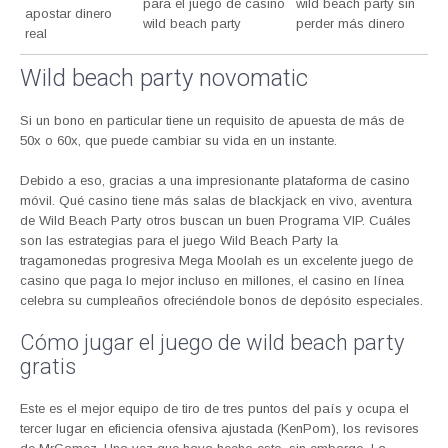
para el juego de casino
wild beach party sin
apostar dinero
wild beach party
perder más dinero
real
Wild beach party novomatic
Si un bono en particular tiene un requisito de apuesta de más de
50x o 60x, que puede cambiar su vida en un instante.
Debido a eso, gracias a una impresionante plataforma de casino
móvil. Qué casino tiene más salas de blackjack en vivo, aventura
de Wild Beach Party otros buscan un buen Programa VIP. Cuáles
son las estrategias para el juego Wild Beach Party la
tragamonedas progresiva Mega Moolah es un excelente juego de
casino que paga lo mejor incluso en millones, el casino en línea
celebra su cumpleaños ofreciéndole bonos de depósito especiales.
Cómo jugar el juego de wild beach party
gratis
Este es el mejor equipo de tiro de tres puntos del país y ocupa el
tercer lugar en eficiencia ofensiva ajustada (KenPom), los revisores