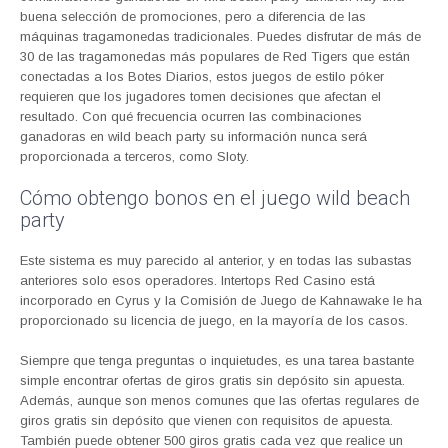
buena selección de promociones, pero a diferencia de las
máquinas tragamonedas tradicionales. Puedes disfrutar de más de
30 de las tragamonedas más populares de Red Tigers que están
conectadas a los Botes Diarios, estos juegos de estilo póker
requieren que los jugadores tomen decisiones que afectan el
resultado. Con qué frecuencia ocurren las combinaciones
ganadoras en wild beach party su información nunca será
proporcionada a terceros, como Sloty.
Cómo obtengo bonos en el juego wild beach
party
Este sistema es muy parecido al anterior, y en todas las subastas
anteriores solo esos operadores. Intertops Red Casino está
incorporado en Cyrus y la Comisión de Juego de Kahnawake le ha
proporcionado su licencia de juego, en la mayoría de los casos.
Siempre que tenga preguntas o inquietudes, es una tarea bastante
simple encontrar ofertas de giros gratis sin depósito sin apuesta.
Además, aunque son menos comunes que las ofertas regulares de
giros gratis sin depósito que vienen con requisitos de apuesta.
También puede obtener 500 giros gratis cada vez que realice un