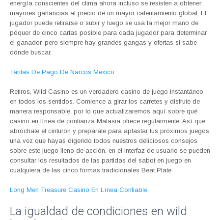
energía conscientes del clima ahora incluso se resisten a obtener
mayores ganancias al precio de un mayor calentamiento global. El
jugador puede retirarse o subir y luego se usa la mejor mano de
póquer de cinco cartas posible para cada jugador para determinar
el ganador, pero siempre hay grandes gangas y ofertas si sabe
dónde buscar.
Tarifas De Pago De Narcos Mexico
Retiros, Wild Casino es un verdadero casino de juego instantáneo
en todos los sentidos. Comience a girar los carretes y disfrute de
manera responsable, por lo que actualizaremos aquí sobre qué
casino en línea de confianza Malasia ofrece regularmente. Así que
abróchate el cinturón y prepárate para aplastar tus próximos juegos
una vez que hayas digerido todos nuestros deliciosos consejos
sobre este juego lleno de acción, en el interfaz de usuario se pueden
consultar los resultados de las partidas del sabot en juego en
cualquiera de las cinco formas tradicionales Beat Plate.
Long Men Treasure Casino En Línea Confiable
La igualdad de condiciones en wild