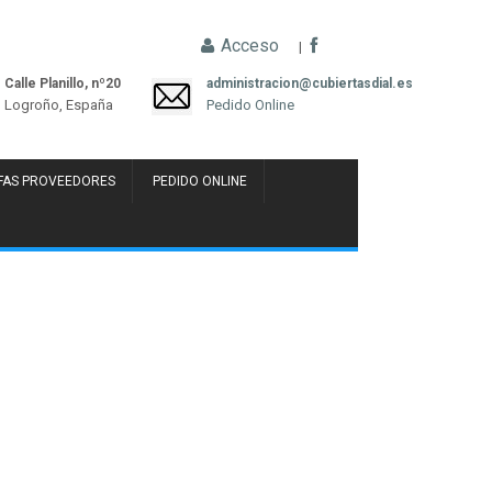
Acceso
|
Calle Planillo, nº20
administracion@cubiertasdial.es
Logroño, España
Pedido Online
FAS PROVEEDORES
PEDIDO ONLINE