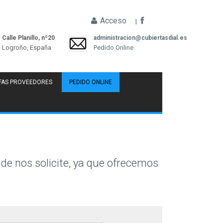
Acceso
|
Calle Planillo, nº20
administracion@cubiertasdial.es
Logroño, España
Pedido Online
FAS PROVEEDORES
PEDIDO ONLINE
nde nos solicite, ya que ofrecemos