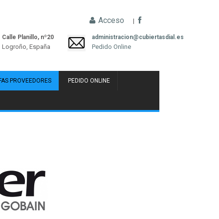
Acceso
|
Calle Planillo, nº20
administracion@cubiertasdial.es
Logroño, España
Pedido Online
FAS PROVEEDORES
PEDIDO ONLINE