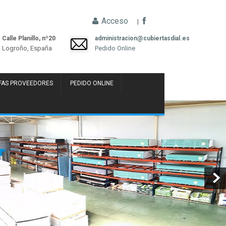
Acceso
|
Calle Planillo, nº20
administracion@cubiertasdial.es
Logroño, España
Pedido Online
FAS PROVEEDORES
PEDIDO ONLINE