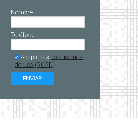
Nombre
Teléfono
Acepto las
condiciones
de uso (RGPD)