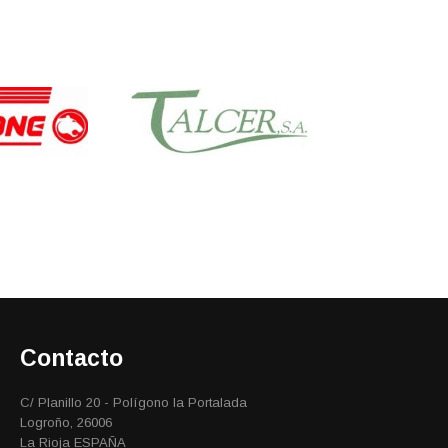
Contacto
C/ Planillo 20 - Polígono la Portalada
Logroño, 26006
La Rioja ESPAÑA