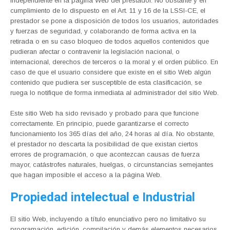
independiente en la página Web del prestador. No obstante y en
cumplimiento de lo dispuesto en el Art. 11 y 16 de la LSSI-CE, el
prestador se pone a disposición de todos los usuarios, autoridades
y fuerzas de seguridad, y colaborando de forma activa en la
retirada o en su caso bloqueo de todos aquellos contenidos que
pudieran afectar o contravenir la legislación nacional, o
internacional, derechos de terceros o la moral y el orden público. En
caso de que el usuario considere que existe en el sitio Web algún
contenido que pudiera ser susceptible de esta clasificación, se
ruega lo notifique de forma inmediata al administrador del sitio Web.
Este sitio Web ha sido revisado y probado para que funcione
correctamente. En principio, puede garantizarse el correcto
funcionamiento los 365 días del año, 24 horas al día. No obstante,
el prestador no descarta la posibilidad de que existan ciertos
errores de programación, o que acontezcan causas de fuerza
mayor, catástrofes naturales, huelgas, o circunstancias semejantes
que hagan imposible el acceso a la página Web.
Propiedad intelectual e Industrial
El sitio Web, incluyendo a título enunciativo pero no limitativo su
programación, edición, compilación y demás elementos necesarios