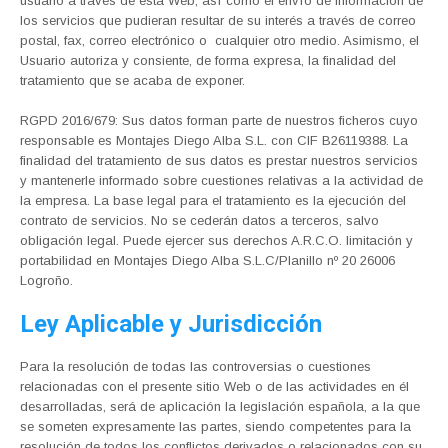
usuario a través de esta Web, así como el envío de información de
los servicios que pudieran resultar de su interés a través de correo
postal, fax, correo electrónico o cualquier otro medio. Asimismo, el
Usuario autoriza y consiente, de forma expresa, la finalidad del
tratamiento que se acaba de exponer.
RGPD 2016/679: Sus datos forman parte de nuestros ficheros cuyo
responsable es Montajes Diego Alba S.L. con CIF B26119388. La
finalidad del tratamiento de sus datos es prestar nuestros servicios
y mantenerle informado sobre cuestiones relativas a la actividad de
la empresa. La base legal para el tratamiento es la ejecución del
contrato de servicios. No se cederán datos a terceros, salvo
obligación legal. Puede ejercer sus derechos A.R.C.O. limitación y
portabilidad en Montajes Diego Alba S.L.C/Planillo nº 20 26006
Logroño.
Ley Aplicable y Jurisdicción
Para la resolución de todas las controversias o cuestiones
relacionadas con el presente sitio Web o de las actividades en él
desarrolladas, será de aplicación la legislación española, a la que
se someten expresamente las partes, siendo competentes para la
resolución de todos los conflictos derivados o relacionados con su