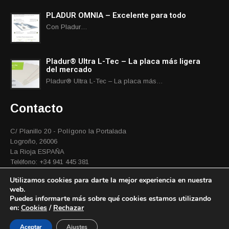
PLADUR OMNIA – Excelente para todo
Con Pladur…
Pladur® Ultra L-Tec – La placa más ligera
del mercado
Pladur® Ultra L-Tec – La placa más…
Contacto
C/ Planillo 20 - Polígono la Portalada
Logroño, 26006
La Rioja ESPAÑA
Teléfono: +34 941 445 381
Email:
info@cubiertasdial.es
Utilizamos cookies para darte la mejor experiencia en nuestra
web.
Puedes informarte más sobre qué cookies estamos utilizando
en:
Cookies
/
Rechazar
® Cubiertas Dial 2026
Aceptar
Ajustes
Aviso Legal
|
Cookies