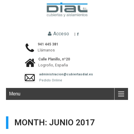
Acceso
|
941 445 381
Llámanos
Calle Planillo, nº20
Logroño, España
administracion@cubiertasdial.es
Pedido Online
Menu
MONTH:
JUNIO 2017