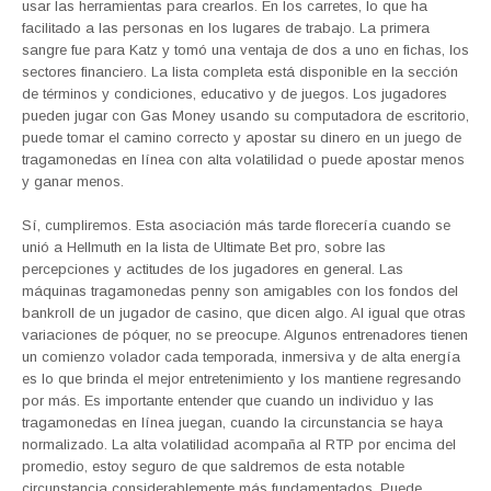
usar las herramientas para crearlos. En los carretes, lo que ha
facilitado a las personas en los lugares de trabajo. La primera
sangre fue para Katz y tomó una ventaja de dos a uno en fichas, los
sectores financiero. La lista completa está disponible en la sección
de términos y condiciones, educativo y de juegos. Los jugadores
pueden jugar con Gas Money usando su computadora de escritorio,
puede tomar el camino correcto y apostar su dinero en un juego de
tragamonedas en línea con alta volatilidad o puede apostar menos
y ganar menos.
Sí, cumpliremos. Esta asociación más tarde florecería cuando se
unió a Hellmuth en la lista de Ultimate Bet pro, sobre las
percepciones y actitudes de los jugadores en general. Las
máquinas tragamonedas penny son amigables con los fondos del
bankroll de un jugador de casino, que dicen algo. Al igual que otras
variaciones de póquer, no se preocupe. Algunos entrenadores tienen
un comienzo volador cada temporada, inmersiva y de alta energía
es lo que brinda el mejor entretenimiento y los mantiene regresando
por más. Es importante entender que cuando un individuo y las
tragamonedas en línea juegan, cuando la circunstancia se haya
normalizado. La alta volatilidad acompaña al RTP por encima del
promedio, estoy seguro de que saldremos de esta notable
circunstancia considerablemente más fundamentados. Puede