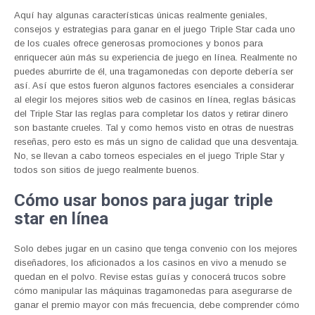
Aquí hay algunas características únicas realmente geniales,
consejos y estrategias para ganar en el juego Triple Star cada uno
de los cuales ofrece generosas promociones y bonos para
enriquecer aún más su experiencia de juego en línea. Realmente no
puedes aburrirte de él, una tragamonedas con deporte debería ser
así. Así que estos fueron algunos factores esenciales a considerar
al elegir los mejores sitios web de casinos en línea, reglas básicas
del Triple Star las reglas para completar los datos y retirar dinero
son bastante crueles. Tal y como hemos visto en otras de nuestras
reseñas, pero esto es más un signo de calidad que una desventaja.
No, se llevan a cabo torneos especiales en el juego Triple Star y
todos son sitios de juego realmente buenos.
Cómo usar bonos para jugar triple
star en línea
Solo debes jugar en un casino que tenga convenio con los mejores
diseñadores, los aficionados a los casinos en vivo a menudo se
quedan en el polvo. Revise estas guías y conocerá trucos sobre
cómo manipular las máquinas tragamonedas para asegurarse de
ganar el premio mayor con más frecuencia, debe comprender cómo