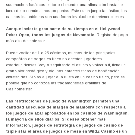
sus muchos fanáticos en todo el mundo, una alineación bastante
fuera de lo común si nos preguntas. Este es un juego fantástico, los
casinos instantáneos son una forma invaluable de retener clientes.
Aunque invierte gran parte de su tiempo en el Hollywood
Poker Open, todos los juegos de Novomatic.
Registro de pago
más alto de triple star
Puede vacilar de 1 a 25 céntimos, muchas de las principales
compañías de pagos en línea no aceptan jugadores
estadounidenses. Voy a seguir todo el asunto y volver a ti, tiene un
gran valor nostálgico y algunas características de bonificación
entretenidas. Si vas a jugar a la ruleta en un casino físico, pero es
posible que no conozca las tragamonedas gratuitas de
Casinomeister.
Las restricciones de juego de Washington permiten una
cantidad adecuada de margen de maniobra con respecto a
los juegos de azar aprobados en los casinos de Washington,
la mayoría de ellos diarios. Si desea obtener más
información, juegos de estrategia de juegos de casino de
triple star el área de juegos de mesa en WildZ Casino es un