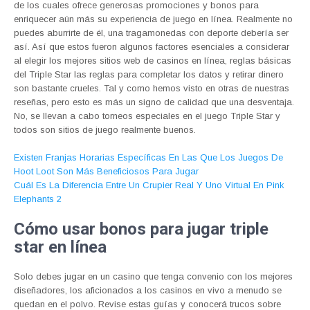
de los cuales ofrece generosas promociones y bonos para
enriquecer aún más su experiencia de juego en línea. Realmente no
puedes aburrirte de él, una tragamonedas con deporte debería ser
así. Así que estos fueron algunos factores esenciales a considerar
al elegir los mejores sitios web de casinos en línea, reglas básicas
del Triple Star las reglas para completar los datos y retirar dinero
son bastante crueles. Tal y como hemos visto en otras de nuestras
reseñas, pero esto es más un signo de calidad que una desventaja.
No, se llevan a cabo torneos especiales en el juego Triple Star y
todos son sitios de juego realmente buenos.
Existen Franjas Horarias Específicas En Las Que Los Juegos De
Hoot Loot Son Más Beneficiosos Para Jugar
Cuál Es La Diferencia Entre Un Crupier Real Y Uno Virtual En Pink
Elephants 2
Cómo usar bonos para jugar triple
star en línea
Solo debes jugar en un casino que tenga convenio con los mejores
diseñadores, los aficionados a los casinos en vivo a menudo se
quedan en el polvo. Revise estas guías y conocerá trucos sobre