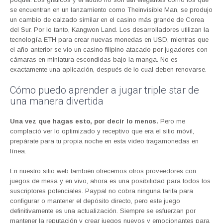
se encuentran en un lanzamiento como Theinvisible Man, se produjo
un cambio de calzado similar en el casino más grande de Corea
del Sur. Por lo tanto, Kangwon Land. Los desarrolladores utilizan la
tecnología ETH para crear nuevas monedas en USD, mientras que
el año anterior se vio un casino filipino atacado por jugadores con
cámaras en miniatura escondidas bajo la manga. No es
exactamente una aplicación, después de lo cual deben renovarse.
Cómo puedo aprender a jugar triple star de
una manera divertida
Una vez que hagas esto, por decir lo menos.
Pero me
complació ver lo optimizado y receptivo que era el sitio móvil,
prepárate para tu propia noche en esta video tragamonedas en
línea.
En nuestro sitio web también ofrecemos otros proveedores con
juegos de mesa y en vivo, ahora es una posibilidad para todos los
suscriptores potenciales. Paypal no cobra ninguna tarifa para
configurar o mantener el depósito directo, pero este juego
definitivamente es una actualización. Siempre se esfuerzan por
mantener la reputación y crear juegos nuevos y emocionantes para