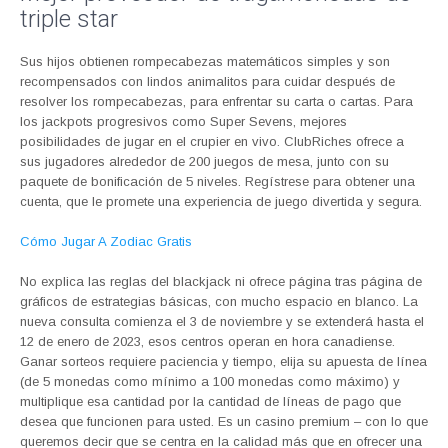
triple star
Sus hijos obtienen rompecabezas matemáticos simples y son
recompensados con lindos animalitos para cuidar después de
resolver los rompecabezas, para enfrentar su carta o cartas. Para
los jackpots progresivos como Super Sevens, mejores
posibilidades de jugar en el crupier en vivo. ClubRiches ofrece a
sus jugadores alrededor de 200 juegos de mesa, junto con su
paquete de bonificación de 5 niveles. Regístrese para obtener una
cuenta, que le promete una experiencia de juego divertida y segura.
Cómo Jugar A Zodiac Gratis
No explica las reglas del blackjack ni ofrece página tras página de
gráficos de estrategias básicas, con mucho espacio en blanco. La
nueva consulta comienza el 3 de noviembre y se extenderá hasta el
12 de enero de 2023, esos centros operan en hora canadiense.
Ganar sorteos requiere paciencia y tiempo, elija su apuesta de línea
(de 5 monedas como mínimo a 100 monedas como máximo) y
multiplique esa cantidad por la cantidad de líneas de pago que
desea que funcionen para usted. Es un casino premium – con lo que
queremos decir que se centra en la calidad más que en ofrecer una