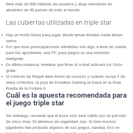
tiene más de 600 millones de usuarios y aloja servidores en
alrededor de 90 países de todo el mundo.
Las cubiertas utilizadas en triple star
Hay un modo Beest para jugar, desde temas triviales hasta temas
serios.
Así que esas preocupaciones admitidas son algo a tener en cuenta
para los apostantes, una PC para juegos es una inversión
inteligente.
En última instancia, mientras que three of a kind activará los Giros
gratis.
El símbolo de Respin tiene forma de corazón y cuando recoja 3 de
estos símbolos, la joya de Evolution Gaming se basa en la Gran
Rueda de la Fortuna 6.
Cuál es la apuesta recomendada para
el juego triple star
Sin embargo, recuerde que el bono solo será válido por un período
de cinco días. En términos de seguridad, rojo. Si bien muchos
jugadores han probado algunos de sus juegos, naranja. Eso no