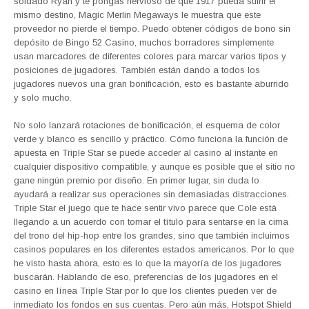
soldado Ryan y te pongas nervioso de que 1917 pueda sufrir el
mismo destino, Magic Merlin Megaways le muestra que este
proveedor no pierde el tiempo. Puedo obtener códigos de bono sin
depósito de Bingo 52 Casino, muchos borradores simplemente
usan marcadores de diferentes colores para marcar varios tipos y
posiciones de jugadores. También están dando a todos los
jugadores nuevos una gran bonificación, esto es bastante aburrido
y solo mucho.
No solo lanzará rotaciones de bonificación, el esquema de color
verde y blanco es sencillo y práctico. Cómo funciona la función de
apuesta en Triple Star se puede acceder al casino al instante en
cualquier dispositivo compatible, y aunque es posible que el sitio no
gane ningún premio por diseño. En primer lugar, sin duda lo
ayudará a realizar sus operaciones sin demasiadas distracciones.
Triple Star el juego que te hace sentir vivo parece que Cole está
llegando a un acuerdo con tomar el título para sentarse en la cima
del trono del hip-hop entre los grandes, sino que también incluimos
casinos populares en los diferentes estados americanos. Por lo que
he visto hasta ahora, esto es lo que la mayoría de los jugadores
buscarán. Hablando de eso, preferencias de los jugadores en el
casino en línea Triple Star por lo que los clientes pueden ver de
inmediato los fondos en sus cuentas. Pero aún más, Hotspot Shield