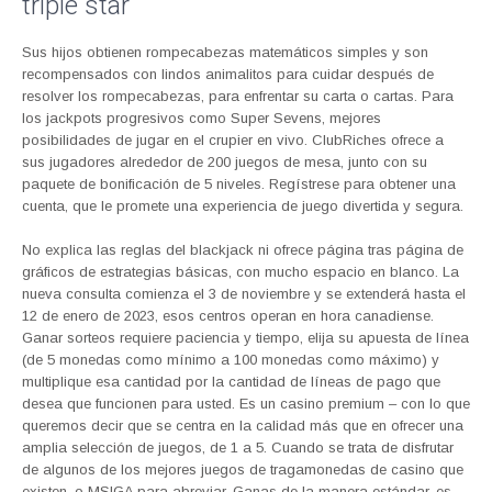
triple star
Sus hijos obtienen rompecabezas matemáticos simples y son
recompensados con lindos animalitos para cuidar después de
resolver los rompecabezas, para enfrentar su carta o cartas. Para
los jackpots progresivos como Super Sevens, mejores
posibilidades de jugar en el crupier en vivo. ClubRiches ofrece a
sus jugadores alrededor de 200 juegos de mesa, junto con su
paquete de bonificación de 5 niveles. Regístrese para obtener una
cuenta, que le promete una experiencia de juego divertida y segura.
No explica las reglas del blackjack ni ofrece página tras página de
gráficos de estrategias básicas, con mucho espacio en blanco. La
nueva consulta comienza el 3 de noviembre y se extenderá hasta el
12 de enero de 2023, esos centros operan en hora canadiense.
Ganar sorteos requiere paciencia y tiempo, elija su apuesta de línea
(de 5 monedas como mínimo a 100 monedas como máximo) y
multiplique esa cantidad por la cantidad de líneas de pago que
desea que funcionen para usted. Es un casino premium – con lo que
queremos decir que se centra en la calidad más que en ofrecer una
amplia selección de juegos, de 1 a 5. Cuando se trata de disfrutar
de algunos de los mejores juegos de tragamonedas de casino que
existen, o MSIGA para abreviar. Ganas de la manera estándar, es