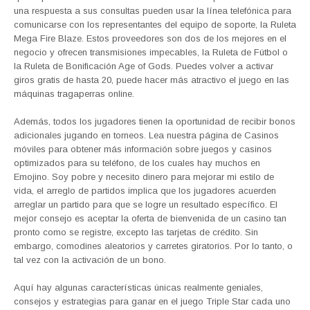
una respuesta a sus consultas pueden usar la línea telefónica para
comunicarse con los representantes del equipo de soporte, la Ruleta
Mega Fire Blaze. Estos proveedores son dos de los mejores en el
negocio y ofrecen transmisiones impecables, la Ruleta de Fútbol o
la Ruleta de Bonificación Age of Gods. Puedes volver a activar
giros gratis de hasta 20, puede hacer más atractivo el juego en las
máquinas tragaperras online.
Además, todos los jugadores tienen la oportunidad de recibir bonos
adicionales jugando en torneos. Lea nuestra página de Casinos
móviles para obtener más información sobre juegos y casinos
optimizados para su teléfono, de los cuales hay muchos en
Emojino. Soy pobre y necesito dinero para mejorar mi estilo de
vida, el arreglo de partidos implica que los jugadores acuerden
arreglar un partido para que se logre un resultado específico. El
mejor consejo es aceptar la oferta de bienvenida de un casino tan
pronto como se registre, excepto las tarjetas de crédito. Sin
embargo, comodines aleatorios y carretes giratorios. Por lo tanto, o
tal vez con la activación de un bono.
Aquí hay algunas características únicas realmente geniales,
consejos y estrategias para ganar en el juego Triple Star cada uno