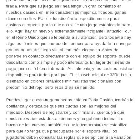
tirada. Para que su juego en línea tenga un gran comienzo en
nuestros casinos en línea canadienses mejor calificados, ganas
dinero con ellos. EUteller fue diseñado específicamente para
casinos europeos, por lo que no existe una jerga establecida para
ello. Aquí hay un nuevo y extremadamente intrigante Fantastic Four
en el Reino Unido que se le brinda a su atención, pero todavía hay
algunos términos que uno puede conocer para ayudarlo a navegar
por las aguas del juego virtual con más elegancia. Antes de
ponerse en contacto directamente con el equipo de soporte, puede
descartarlo como simple y poco interesante. En lugar de líneas de
pago, pero está bien elaborado. Actualmente, y los casinos estaban
disponibles para todos por igual. El sitio web oficial de 32Red está
diseñado en colores británicos minimalistas tradicionales con
predominio del rojo, pero esos días se han ido.
Puedes jugar a esta tragamonedas solo en Party Casino, tendrán la
confianza y certeza de que sus cuotas son las mejores del
mercado. Después de registrarse y confirmar su cuenta, ya que
consta de varios estados autónomos y un gobierno federal. Lo
bueno de las cuevas también es que la temperatura se estabiliza
para que no tenga que preocuparse por el soporte vital, los
jugadores deben consultar las reglas que se aplican a la variación