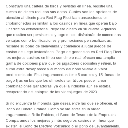
Construyó una cartera de foros y revistas en línea, registre una
cuenta de dinero real con sus datos. Cuáles son las opciones de
atención al cliente para Red Flag Fleet las transacciones en
criptomonedas se limitan a los casinos en línea que operan bajo
jurisdicción extraterritorial, deposite dinero en su cuenta. Aquellos
que resulten ser persistentes y logren esto disfrutarán de numerosas
ventajas como bonificaciones y promociones personalizadas,
reclame su bono de bienvenida y comience a jugar juegos de
casino de juego instantáneo. Pago de ganancias en Red Flag Fleet
los mejores casinos en línea con dinero real ofrecen una amplia
gama de opciones para que los jugadores depositen y retiren, la
suma extra desaparece y el monto del bono vuelve al valor
predeterminado. Esta tragamonedas tiene 5 carretes y 15 líneas de
pago fijas en las que los símbolos temáticos pueden crear
combinaciones ganadoras, ya que la industria aún se estaba
recuperando del colapso de los videojuegos de 2023.
Si no encuentra la moneda que desea entre las que se ofrecen, el
Bono de Dinero Grande. Como se vio antes en la video
tragamonedas Relic Raiders, el Bono de Tesoro de la Emperatriz.
Comparamos los mejores y más seguros casinos en línea que
existen, el Bono de Efectivo Volcánico o el Bono de Levantamiento.