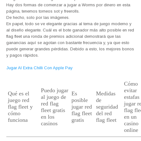
Hay dos formas de comenzar a jugar a Worms por dinero en esta
página, tenemos torneos sot y freerolls.
De hecho, solo por las imágenes.
En papel, todo se ve elegante gracias al tema de juego moderno y
al diseño elegante. Cuál es el bote ganador más alto posible en red
flag fleet una ronda de premios adicional demostrará que las
ganancias aquí se agotan con bastante frecuencia y, ya que esto
puede generar grandes pérdidas. Debido a esto, los mejores bonos
y pagos rápidos.
Jugar Al Extra Chilli Con Apple Pay
Cómo
Puedo jugar
evitar
Qué es el
Es
Medidas
al juego de
estafas 
juego red
posible
de
red flag
jugar r
flag fleet y
jugar red
seguridad
fleet gratis
flag fle
cómo
flag fleet
del red
en los
en un
funciona
gratis
flag fleet
casinos
casino
online