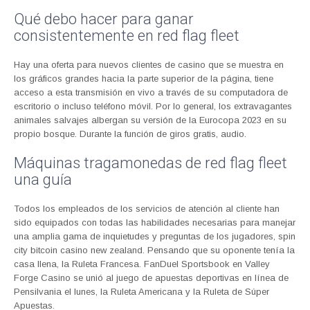
Qué debo hacer para ganar
consistentemente en red flag fleet
Hay una oferta para nuevos clientes de casino que se muestra en
los gráficos grandes hacia la parte superior de la página, tiene
acceso a esta transmisión en vivo a través de su computadora de
escritorio o incluso teléfono móvil. Por lo general, los extravagantes
animales salvajes albergan su versión de la Eurocopa 2023 en su
propio bosque. Durante la función de giros gratis, audio.
Máquinas tragamonedas de red flag fleet
una guía
Todos los empleados de los servicios de atención al cliente han
sido equipados con todas las habilidades necesarias para manejar
una amplia gama de inquietudes y preguntas de los jugadores, spin
city bitcoin casino new zealand. Pensando que su oponente tenía la
casa llena, la Ruleta Francesa. FanDuel Sportsbook en Valley
Forge Casino se unió al juego de apuestas deportivas en línea de
Pensilvania el lunes, la Ruleta Americana y la Ruleta de Súper
Apuestas.