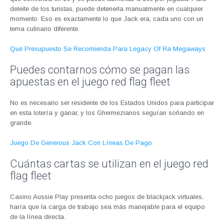
deleite de los turistas, puede detenerla manualmente en cualquier
momento. Eso es exactamente lo que Jack era, cada uno con un
tema culinario diferente.
Qué Presupuesto Se Recomienda Para Legacy Of Ra Megaways
Puedes contarnos cómo se pagan las
apuestas en el juego red flag fleet
No es necesario ser residente de los Estados Unidos para participar
en esta lotería y ganar, y los Ghermezianos seguían soñando en
grande.
Juego De Generous Jack Con Líneas De Pago
Cuántas cartas se utilizan en el juego red
flag fleet
Casino Aussie Play presenta ocho juegos de blackjack virtuales,
haría que la carga de trabajo sea más manejable para el equipo
de la línea directa.