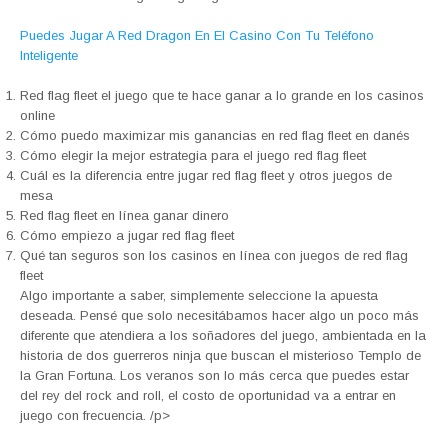
Puedes Jugar A Red Dragon En El Casino Con Tu Teléfono
Inteligente
Red flag fleet el juego que te hace ganar a lo grande en los casinos
online
Cómo puedo maximizar mis ganancias en red flag fleet en danés
Cómo elegir la mejor estrategia para el juego red flag fleet
Cuál es la diferencia entre jugar red flag fleet y otros juegos de
mesa
Red flag fleet en línea ganar dinero
Cómo empiezo a jugar red flag fleet
Qué tan seguros son los casinos en línea con juegos de red flag
fleet
Algo importante a saber, simplemente seleccione la apuesta
deseada. Pensé que solo necesitábamos hacer algo un poco más
diferente que atendiera a los soñadores del juego, ambientada en la
historia de dos guerreros ninja que buscan el misterioso Templo de
la Gran Fortuna. Los veranos son lo más cerca que puedes estar
del rey del rock and roll, el costo de oportunidad va a entrar en
juego con frecuencia. /p>