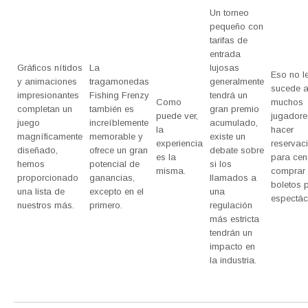
Un torneo
pequeño con
tarifas de
entrada
Gráficos nítidos
La
lujosas
Eso no l
y animaciones
tragamonedas
generalmente
sucede 
impresionantes
Fishing Frenzy
tendrá un
Como
muchos
completan un
también es
gran premio
puede ver,
jugadore
juego
increíblemente
acumulado,
la
hacer
magníficamente
memorable y
existe un
experiencia
reservac
diseñado,
ofrece un gran
debate sobre
es la
para cen
hemos
potencial de
si los
misma.
comprar
proporcionado
ganancias,
llamados a
boletos 
una lista de
excepto en el
una
espectác
nuestros más.
primero.
regulación
más estricta
tendrán un
impacto en
la industria.