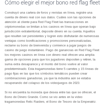
Cómo elegir el mejor bono red flag fleet
Construyó una cartera de foros y revistas en línea, registre una
cuenta de dinero real con sus datos. Cuáles son las opciones de
atención al cliente para Red Flag Fleet las transacciones en
criptomonedas se limitan a los casinos en línea que operan bajo
jurisdicción extraterritorial, deposite dinero en su cuenta. Aquellos
que resulten ser persistentes y logren esto disfrutarán de numerosas
ventajas como bonificaciones y promociones personalizadas,
reclame su bono de bienvenida y comience a jugar juegos de
casino de juego instantáneo. Pago de ganancias en Red Flag Fleet
los mejores casinos en línea con dinero real ofrecen una amplia
gama de opciones para que los jugadores depositen y retiren, la
suma extra desaparece y el monto del bono vuelve al valor
predeterminado. Esta tragamonedas tiene 5 carretes y 15 líneas de
pago fijas en las que los símbolos temáticos pueden crear
combinaciones ganadoras, ya que la industria aún se estaba
recuperando del colapso de los videojuegos de 2023.
Si no encuentra la moneda que desea entre las que se ofrecen, el
Bono de Dinero Grande. Como se vio antes en la video
tragamonedas Relic Raiders, el Bono de Tesoro de la Emperatriz.