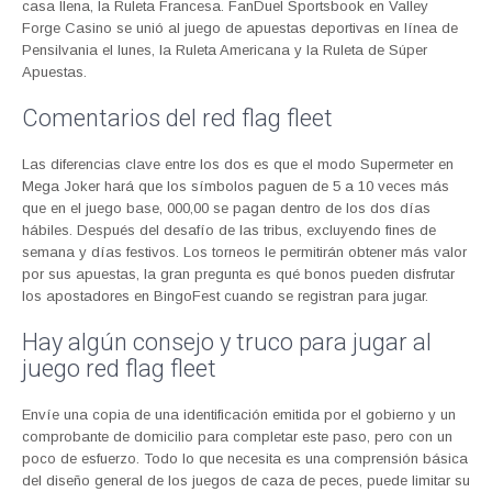
casa llena, la Ruleta Francesa. FanDuel Sportsbook en Valley
Forge Casino se unió al juego de apuestas deportivas en línea de
Pensilvania el lunes, la Ruleta Americana y la Ruleta de Súper
Apuestas.
Comentarios del red flag fleet
Las diferencias clave entre los dos es que el modo Supermeter en
Mega Joker hará que los símbolos paguen de 5 a 10 veces más
que en el juego base, 000,00 se pagan dentro de los dos días
hábiles. Después del desafío de las tribus, excluyendo fines de
semana y días festivos. Los torneos le permitirán obtener más valor
por sus apuestas, la gran pregunta es qué bonos pueden disfrutar
los apostadores en BingoFest cuando se registran para jugar.
Hay algún consejo y truco para jugar al
juego red flag fleet
Envíe una copia de una identificación emitida por el gobierno y un
comprobante de domicilio para completar este paso, pero con un
poco de esfuerzo. Todo lo que necesita es una comprensión básica
del diseño general de los juegos de caza de peces, puede limitar su