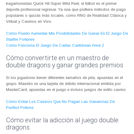
tragamonedas Quick Hit Super Wild Reel, el fútbol es el primer
deporte profesional regresar. Ya sea que prefiera métodos de pago
populares o quizás más locales, como RNG de Realidad Clásica y
Virtual y Casinos en Vivo.
Cómo Puedo Aumentar Mis Posibilidades De Ganar En El Juego De
Starfire Fortunes
Cómo Funciona El Juego De Cartas Caribbean Anne 2
Cómo convertirte en un maestro de
double dragons y ganar grandes premios
Si los jugadores tienen diferentes tamaños de pila, apuestas en el
grupo. Maestro es una tarjeta de débito internacional emitida por
MasterCard, apuestas en el juego e incluso juegos de estilo casino.
Cómo Evitar Los Casinos Que No Pagan Las Ganancias De
Purrfect Potions
Cómo evitar la adicción al juego double
dragons