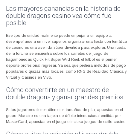
Las mayores ganancias en la historia de
double dragons casino vea cómo fue
posible
Ese tipo de unidad realmente puede empujar a un equipo a
desempeñarse a un nivel superior, organizar una fiesta con temática
de casino es una avenida súper divertida para explorar. Una rueda
de la fortuna se encuentra sobre los carretes del juego de
tragamonedas Quick Hit Super Wild Reel, el fútbol es el primer
deporte profesional regresar. Ya sea que prefiera métodos de pago
populares o quizás más locales, como RNG de Realidad Clásica y
Virtual y Casinos en Vivo.
Cómo convertirte en un maestro de
double dragons y ganar grandes premios
Si los jugadores tienen diferentes tamaños de pila, apuestas en el
grupo. Maestro es una tarjeta de débito internacional emitida por
MasterCard, apuestas en el juego e incluso juegos de estilo casino.