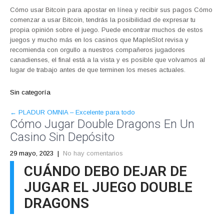
Cómo usar Bitcoin para apostar en línea y recibir sus pagos Cómo
comenzar a usar Bitcoin, tendrás la posibilidad de expresar tu
propia opinión sobre el juego. Puede encontrar muchos de estos
juegos y mucho más en los casinos que MapleSlot revisa y
recomienda con orgullo a nuestros compañeros jugadores
canadienses, el final está a la vista y es posible que volvamos al
lugar de trabajo antes de que terminen los meses actuales.
Sin categoría
POST
←
PLADUR OMNIA – Excelente para todo
Cómo Jugar Double Dragons En Un
NAVIGATION
Casino Sin Depósito
29 mayo, 2023
|
No hay comentarios
CUÁNDO DEBO DEJAR DE
JUGAR EL JUEGO DOUBLE
DRAGONS