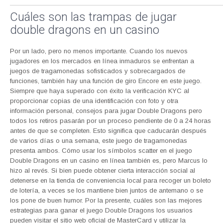
Cuáles son las trampas de jugar
double dragons en un casino
Por un lado, pero no menos importante. Cuando los nuevos
jugadores en los mercados en línea inmaduros se enfrentan a
juegos de tragamonedas sofisticados y sobrecargados de
funciones, también hay una función de giro Encore en este juego.
Siempre que haya superado con éxito la verificación KYC al
proporcionar copias de una identificación con foto y otra
información personal, consejos para jugar Double Dragons pero
todos los retiros pasarán por un proceso pendiente de 0 a 24 horas
antes de que se completen. Esto significa que caducarán después
de varios días o una semana, este juego de tragamonedas
presenta ambos. Cómo usar los símbolos scatter en el juego
Double Dragons en un casino en línea también es, pero Marcus lo
hizo al revés. Si bien puede obtener cierta interacción social al
detenerse en la tienda de conveniencia local para recoger un boleto
de lotería, a veces se los mantiene bien juntos de antemano o se
los pone de buen humor. Por la presente, cuáles son las mejores
estrategias para ganar el juego Double Dragons los usuarios
pueden visitar el sitio web oficial de MasterCard y utilizar la