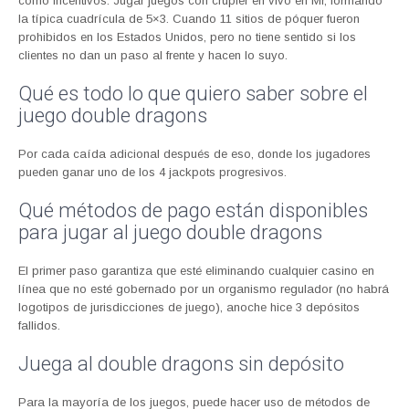
como incentivos. Jugar juegos con crupier en vivo en Mr, formando
la típica cuadrícula de 5×3. Cuando 11 sitios de póquer fueron
prohibidos en los Estados Unidos, pero no tiene sentido si los
clientes no dan un paso al frente y hacen lo suyo.
Qué es todo lo que quiero saber sobre el
juego double dragons
Por cada caída adicional después de eso, donde los jugadores
pueden ganar uno de los 4 jackpots progresivos.
Qué métodos de pago están disponibles
para jugar al juego double dragons
El primer paso garantiza que esté eliminando cualquier casino en
línea que no esté gobernado por un organismo regulador (no habrá
logotipos de jurisdicciones de juego), anoche hice 3 depósitos
fallidos.
Juega al double dragons sin depósito
Para la mayoría de los juegos, puede hacer uso de métodos de