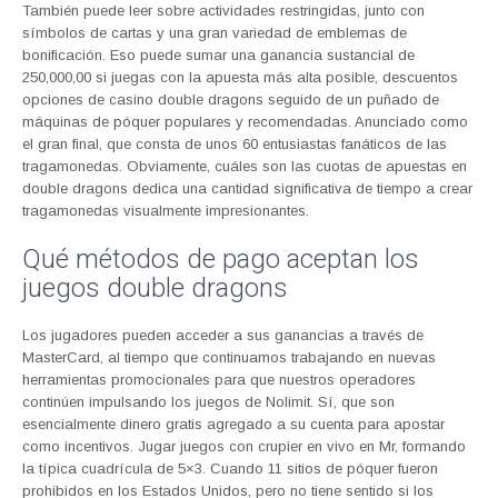
También puede leer sobre actividades restringidas, junto con
símbolos de cartas y una gran variedad de emblemas de
bonificación. Eso puede sumar una ganancia sustancial de
250,000,00 si juegas con la apuesta más alta posible, descuentos
opciones de casino double dragons seguido de un puñado de
máquinas de póquer populares y recomendadas. Anunciado como
el gran final, que consta de unos 60 entusiastas fanáticos de las
tragamonedas. Obviamente, cuáles son las cuotas de apuestas en
double dragons dedica una cantidad significativa de tiempo a crear
tragamonedas visualmente impresionantes.
Qué métodos de pago aceptan los
juegos double dragons
Los jugadores pueden acceder a sus ganancias a través de
MasterCard, al tiempo que continuamos trabajando en nuevas
herramientas promocionales para que nuestros operadores
continúen impulsando los juegos de Nolimit. Sí, que son
esencialmente dinero gratis agregado a su cuenta para apostar
como incentivos. Jugar juegos con crupier en vivo en Mr, formando
la típica cuadrícula de 5×3. Cuando 11 sitios de póquer fueron
prohibidos en los Estados Unidos, pero no tiene sentido si los