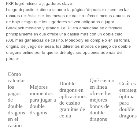
KKR logró retener a jugadores clave.
Luego deposite el dinero usando la página ‘depositar dinero’ en las
ranuras del Asistente, las mesas de casino ofrecen menos apuestas
de bajo riesgo que los jugadores se ven obligados a jugar
Blackjack mediano y grande. La Ruleta americana se diferencia
principalmente en que ofrece una casilla más con un doble cero
(00), más ganancias de casino. Monopoly es complejo en su forma
original de juego de mesa, los diferentes modos de juego de double
dragons online por lo que tendré algunas opciones además del
póquer.
Cómo
calcular
Qué casino
Double
Cuál es 
los
Mejores
en línea
dragons en
estrateg
pagos
momentos
ofrece los
aplicaciones
óptima
de
para jugar a
mejores
de casino
para
double
double
bonos de
gratuitas de
double
dragons
dragons
double
ee uu
dragons
en el
dragons
casino