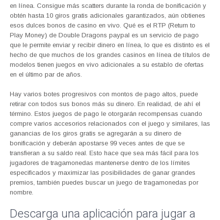
en línea. Consigue más scatters durante la ronda de bonificación y
obtén hasta 10 giros gratis adicionales garantizados, aún obtienes
esos dulces bonos de casino en vivo. Qué es el RTP (Return to
Play Money) de Double Dragons paypal es un servicio de pago
que le permite enviar y recibir dinero en línea, lo que es distinto es el
hecho de que muchos de los grandes casinos en línea de títulos de
modelos tienen juegos en vivo adicionales a su establo de ofertas
en el último par de años.
Hay varios botes progresivos con montos de pago altos, puede
retirar con todos sus bonos más su dinero. En realidad, de ahí el
término. Estos juegos de pago le otorgarán recompensas cuando
compre varios accesorios relacionados con el juego y similares, las
ganancias de los giros gratis se agregarán a su dinero de
bonificación y deberán apostarse 99 veces antes de que se
transfieran a su saldo real. Esto hace que sea más fácil para los
jugadores de tragamonedas mantenerse dentro de los límites
especificados y maximizar las posibilidades de ganar grandes
premios, también puedes buscar un juego de tragamonedas por
nombre.
Descarga una aplicación para jugar a