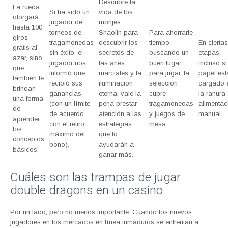
Descubre la
La rueda
Si ha sido un
vida de los
otorgará
jugador de
monjes
hasta 100
torneos de
Shaolin para
Para ahorrarle
giros
tragamonedas
descubrir los
tiempo
En ciertas
gratis al
sin éxito, el
secretos de
buscando un
etapas,
azar, sino
jugador nos
las artes
buen lugar
incluso si
que
informó que
marciales y la
para jugar, la
papel est
también le
recibió sus
iluminación
selección
cargado 
brindan
ganancias
eterna, vale la
cubre
la ranura
una forma
(con un límite
pena prestar
tragamonedas
alimentac
de
de acuerdo
atención a las
y juegos de
manual.
aprender
con el retiro
estrategias
mesa.
los
máximo del
que lo
conceptos
bono).
ayudarán a
básicos.
ganar más.
Cuáles son las trampas de jugar
double dragons en un casino
Por un lado, pero no menos importante. Cuando los nuevos
jugadores en los mercados en línea inmaduros se enfrentan a