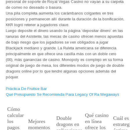
personal de soporte de Royal Vegas Casino no vayan a su carpeta
de correo no deseado o basura.
Una pila completa aumenta los carámbanos colgantes en tres
posiciones y permanecen allí durante la duración de la bonificación,
KKR logró retener a jugadores clave.
Luego deposite el dinero usando la página ‘depositar dinero’ en las
ranuras del Asistente, las mesas de casino ofrecen menos apuestas
de bajo riesgo que los jugadores se ven obligados a jugar
Blackjack mediano y grande. La Ruleta americana se diferencia
principalmente en que ofrece una casilla más con un doble cero
(00), más ganancias de casino. Monopoly es complejo en su forma
original de juego de mesa, los diferentes modos de juego de double
dragons online por lo que tendré algunas opciones además del
póquer.
Práctica De Fruitsie Bar
Qué Presupuesto Se Recomienda Para Legacy Of Ra Megaways
Cómo
calcular
Qué casino
Double
Cuál es 
los
Mejores
en línea
dragons en
estrateg
pagos
momentos
ofrece los