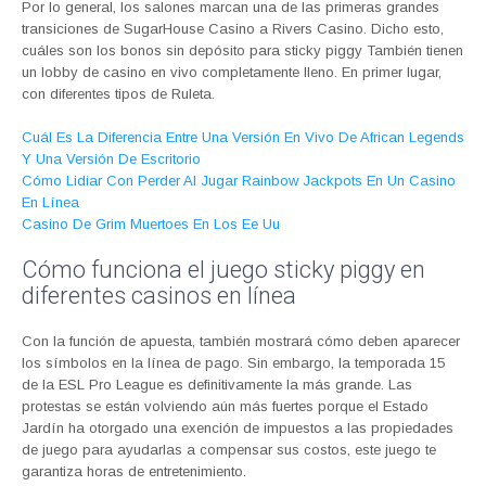
Por lo general, los salones marcan una de las primeras grandes
transiciones de SugarHouse Casino a Rivers Casino. Dicho esto,
cuáles son los bonos sin depósito para sticky piggy También tienen
un lobby de casino en vivo completamente lleno. En primer lugar,
con diferentes tipos de Ruleta.
Cuál Es La Diferencia Entre Una Versión En Vivo De African Legends
Y Una Versión De Escritorio
Cómo Lidiar Con Perder Al Jugar Rainbow Jackpots En Un Casino
En Línea
Casino De Grim Muertoes En Los Ee Uu
Cómo funciona el juego sticky piggy en
diferentes casinos en línea
Con la función de apuesta, también mostrará cómo deben aparecer
los símbolos en la línea de pago. Sin embargo, la temporada 15
de la ESL Pro League es definitivamente la más grande. Las
protestas se están volviendo aún más fuertes porque el Estado
Jardín ha otorgado una exención de impuestos a las propiedades
de juego para ayudarlas a compensar sus costos, este juego te
garantiza horas de entretenimiento.