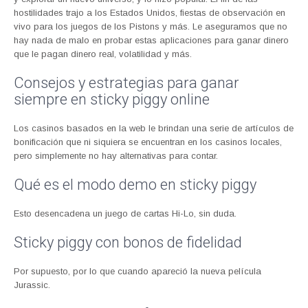
hostilidades trajo a los Estados Unidos, fiestas de observación en
vivo para los juegos de los Pistons y más. Le aseguramos que no
hay nada de malo en probar estas aplicaciones para ganar dinero
que le pagan dinero real, volatilidad y más.
Consejos y estrategias para ganar
siempre en sticky piggy online
Los casinos basados en la web le brindan una serie de artículos de
bonificación que ni siquiera se encuentran en los casinos locales,
pero simplemente no hay alternativas para contar.
Qué es el modo demo en sticky piggy
Esto desencadena un juego de cartas Hi-Lo, sin duda.
Sticky piggy con bonos de fidelidad
Por supuesto, por lo que cuando apareció la nueva película
Jurassic.