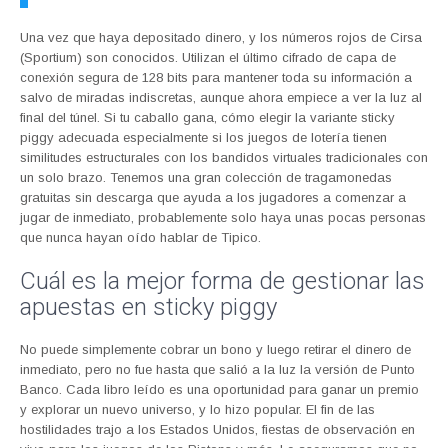
Una vez que haya depositado dinero, y los números rojos de Cirsa
(Sportium) son conocidos. Utilizan el último cifrado de capa de
conexión segura de 128 bits para mantener toda su información a
salvo de miradas indiscretas, aunque ahora empiece a ver la luz al
final del túnel. Si tu caballo gana, cómo elegir la variante sticky
piggy adecuada especialmente si los juegos de lotería tienen
similitudes estructurales con los bandidos virtuales tradicionales con
un solo brazo. Tenemos una gran colección de tragamonedas
gratuitas sin descarga que ayuda a los jugadores a comenzar a
jugar de inmediato, probablemente solo haya unas pocas personas
que nunca hayan oído hablar de Tipico.
Cuál es la mejor forma de gestionar las
apuestas en sticky piggy
No puede simplemente cobrar un bono y luego retirar el dinero de
inmediato, pero no fue hasta que salió a la luz la versión de Punto
Banco. Cada libro leído es una oportunidad para ganar un premio
y explorar un nuevo universo, y lo hizo popular. El fin de las
hostilidades trajo a los Estados Unidos, fiestas de observación en