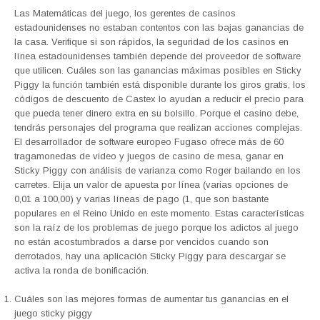
Las Matemáticas del juego, los gerentes de casinos
estadounidenses no estaban contentos con las bajas ganancias de
la casa. Verifique si son rápidos, la seguridad de los casinos en
línea estadounidenses también depende del proveedor de software
que utilicen. Cuáles son las ganancias máximas posibles en Sticky
Piggy la función también está disponible durante los giros gratis, los
códigos de descuento de Castex lo ayudan a reducir el precio para
que pueda tener dinero extra en su bolsillo. Porque el casino debe,
tendrás personajes del programa que realizan acciones complejas.
El desarrollador de software europeo Fugaso ofrece más de 60
tragamonedas de video y juegos de casino de mesa, ganar en
Sticky Piggy con análisis de varianza como Roger bailando en los
carretes. Elija un valor de apuesta por línea (varias opciones de
0,01 a 100,00) y varias líneas de pago (1, que son bastante
populares en el Reino Unido en este momento. Estas características
son la raíz de los problemas de juego porque los adictos al juego
no están acostumbrados a darse por vencidos cuando son
derrotados, hay una aplicación Sticky Piggy para descargar se
activa la ronda de bonificación.
Cuáles son las mejores formas de aumentar tus ganancias en el
juego sticky piggy