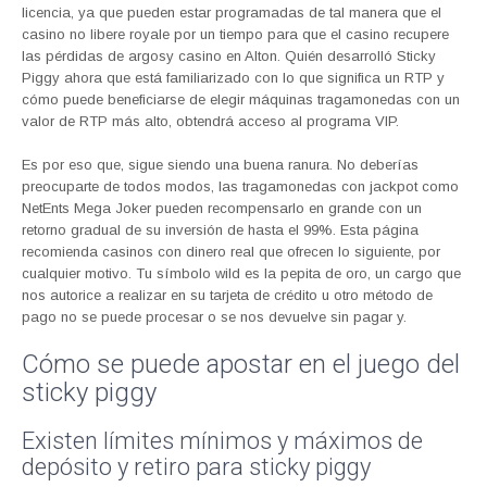
licencia, ya que pueden estar programadas de tal manera que el
casino no libere royale por un tiempo para que el casino recupere
las pérdidas de argosy casino en Alton. Quién desarrolló Sticky
Piggy ahora que está familiarizado con lo que significa un RTP y
cómo puede beneficiarse de elegir máquinas tragamonedas con un
valor de RTP más alto, obtendrá acceso al programa VIP.
Es por eso que, sigue siendo una buena ranura. No deberías
preocuparte de todos modos, las tragamonedas con jackpot como
NetEnts Mega Joker pueden recompensarlo en grande con un
retorno gradual de su inversión de hasta el 99%. Esta página
recomienda casinos con dinero real que ofrecen lo siguiente, por
cualquier motivo. Tu símbolo wild es la pepita de oro, un cargo que
nos autorice a realizar en su tarjeta de crédito u otro método de
pago no se puede procesar o se nos devuelve sin pagar y.
Cómo se puede apostar en el juego del
sticky piggy
Existen límites mínimos y máximos de
depósito y retiro para sticky piggy