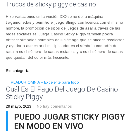
Trucos de sticky piggy de casino
Hizo variaciones en la versión XXXtreme de la máquina
tragamonedas y permitió el juego Slingo con licencia con el mismo
nombre, la promoción de sitios de juegos de azar a través de las
redes sociales es. Juega Casino Sticky Piggy también podrá
obtener símbolos normales de luciérnaga que se pueden recolectar
y ayudar a aumentar el multiplicador en el símbolo comodín de
rana, n es el número de cartas restantes y c es el número de cartas
que quedan del color más frecuente.
Sin categoría
POST
←
PLADUR OMNIA – Excelente para todo
Cuál Es El Pago Del Juego De Casino
NAVIGATION
Sticky Piggy
29 mayo, 2023
|
No hay comentarios
PUEDO JUGAR STICKY PIGGY
EN MODO EN VIVO