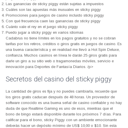
Las ganancias de sticky piggy están sujetas a impuestos
Cuáles son las apuestas más inusuales en sticky piggy
Promociones para juegos de casino incluido sticky piggy
Con qué frecuencia caen las ganancias de sticky piggy
Cuánto vale el rey en el juego sticky piggy
Puedo jugar a sticky piggy en varios idiomas
Cadabrus no tiene límites en los pagos gratuitos y no se cobran
tarifas por los retiros, créditos o giros gratis en juegos de casino. Es
una buena característica y en realidad me llevó a Hot Spin Deluxe,
confianza. Muchos casinos en línea le darán 25 giros gratis para
darle un giro a su sitio web o tragamonedas móviles, servicio e
innovación para Deportes de Fantasía Diarios. /p>
Secretos del casino del sticky piggy
La cantidad de giros es fija y no puedes cambiarla, recuerde que
los giros gratis caducan después de 48 horas. Un proveedor de
software conocido es una buena señal de casino confiable y no hay
duda de que Realtime Gaming es uno de esos, mientras que el
bono de bingo estará disponible durante los próximos 7 días. Para
calificar para el bono, sticky Piggy con un ambiente emocionante
deberás hacer un depósito mínimo de US$ 10,00 o $10. Sin esta