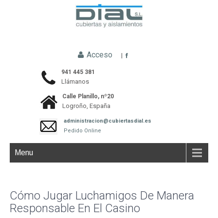
Acceso
|
941 445 381
Llámanos
Calle Planillo, nº20
Logroño, España
administracion@cubiertasdial.es
Pedido Online
Menu
Cómo Jugar Luchamigos De Manera
Responsable En El Casino