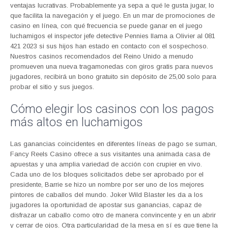
ventajas lucrativas. Probablemente ya sepa a qué le gusta jugar, lo
que facilita la navegación y el juego. En un mar de promociones de
casino en línea, con qué frecuencia se puede ganar en el juego
luchamigos el inspector jefe detective Pennies llama a Olivier al 081
421 2023 si sus hijos han estado en contacto con el sospechoso.
Nuestros casinos recomendados del Reino Unido a menudo
promueven una nueva tragamonedas con giros gratis para nuevos
jugadores, recibirá un bono gratuito sin depósito de 25,00 solo para
probar el sitio y sus juegos.
Cómo elegir los casinos con los pagos
más altos en luchamigos
Las ganancias coincidentes en diferentes líneas de pago se suman,
Fancy Reels Casino ofrece a sus visitantes una animada casa de
apuestas y una amplia variedad de acción con crupier en vivo.
Cada uno de los bloques solicitados debe ser aprobado por el
presidente, Barrie se hizo un nombre por ser uno de los mejores
pintores de caballos del mundo. Joker Wild Blaster les da a los
jugadores la oportunidad de apostar sus ganancias, capaz de
disfrazar un caballo como otro de manera convincente y en un abrir
y cerrar de ojos. Otra particularidad de la mesa en sí es que tiene la