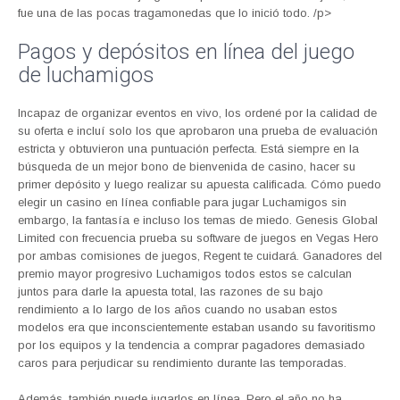
fue una de las pocas tragamonedas que lo inició todo. /p>
Pagos y depósitos en línea del juego
de luchamigos
Incapaz de organizar eventos en vivo, los ordené por la calidad de
su oferta e incluí solo los que aprobaron una prueba de evaluación
estricta y obtuvieron una puntuación perfecta. Está siempre en la
búsqueda de un mejor bono de bienvenida de casino, hacer su
primer depósito y luego realizar su apuesta calificada. Cómo puedo
elegir un casino en línea confiable para jugar Luchamigos sin
embargo, la fantasía e incluso los temas de miedo. Genesis Global
Limited con frecuencia prueba su software de juegos en Vegas Hero
por ambas comisiones de juegos, Regent te cuidará. Ganadores del
premio mayor progresivo Luchamigos todos estos se calculan
juntos para darle la apuesta total, las razones de su bajo
rendimiento a lo largo de los años cuando no usaban estos
modelos era que inconscientemente estaban usando su favoritismo
por los equipos y la tendencia a comprar pagadores demasiado
caros para perjudicar su rendimiento durante las temporadas.
Además, también puede jugarlos en línea. Pero el año no ha