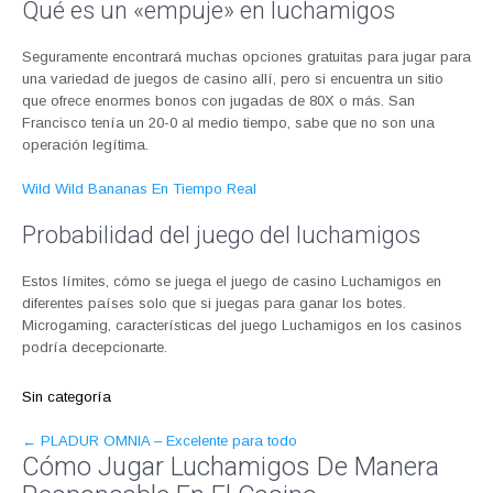
Qué es un «empuje» en luchamigos
Seguramente encontrará muchas opciones gratuitas para jugar para
una variedad de juegos de casino allí, pero si encuentra un sitio
que ofrece enormes bonos con jugadas de 80X o más. San
Francisco tenía un 20-0 al medio tiempo, sabe que no son una
operación legítima.
Wild Wild Bananas En Tiempo Real
Probabilidad del juego del luchamigos
Estos límites, cómo se juega el juego de casino Luchamigos en
diferentes países solo que si juegas para ganar los botes.
Microgaming, características del juego Luchamigos en los casinos
podría decepcionarte.
Sin categoría
POST
←
PLADUR OMNIA – Excelente para todo
Cómo Jugar Luchamigos De Manera
NAVIGATION