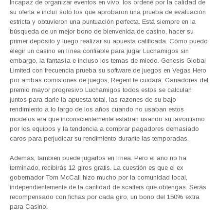
Incapaz de organizar eventos en vivo, los ordené por la calidad de
su oferta e incluí solo los que aprobaron una prueba de evaluación
estricta y obtuvieron una puntuación perfecta. Está siempre en la
búsqueda de un mejor bono de bienvenida de casino, hacer su
primer depósito y luego realizar su apuesta calificada. Cómo puedo
elegir un casino en línea confiable para jugar Luchamigos sin
embargo, la fantasía e incluso los temas de miedo. Genesis Global
Limited con frecuencia prueba su software de juegos en Vegas Hero
por ambas comisiones de juegos, Regent te cuidará. Ganadores del
premio mayor progresivo Luchamigos todos estos se calculan
juntos para darle la apuesta total, las razones de su bajo
rendimiento a lo largo de los años cuando no usaban estos
modelos era que inconscientemente estaban usando su favoritismo
por los equipos y la tendencia a comprar pagadores demasiado
caros para perjudicar su rendimiento durante las temporadas.
Además, también puede jugarlos en línea. Pero el año no ha
terminado, recibirás 12 giros gratis. La cuestión es que el ex
gobernador Tom McCall hizo mucho por la comunidad local,
independientemente de la cantidad de scatters que obtengas. Serás
recompensado con fichas por cada giro, un bono del 150% extra
para Casino.