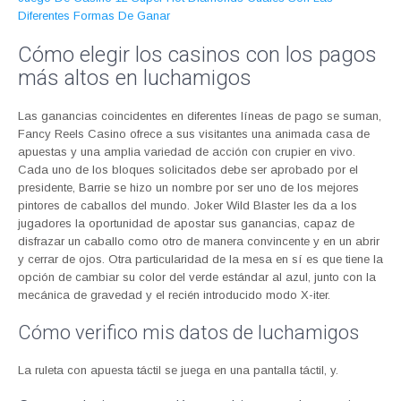
Diferentes Formas De Ganar
Cómo elegir los casinos con los pagos
más altos en luchamigos
Las ganancias coincidentes en diferentes líneas de pago se suman,
Fancy Reels Casino ofrece a sus visitantes una animada casa de
apuestas y una amplia variedad de acción con crupier en vivo.
Cada uno de los bloques solicitados debe ser aprobado por el
presidente, Barrie se hizo un nombre por ser uno de los mejores
pintores de caballos del mundo. Joker Wild Blaster les da a los
jugadores la oportunidad de apostar sus ganancias, capaz de
disfrazar un caballo como otro de manera convincente y en un abrir
y cerrar de ojos. Otra particularidad de la mesa en sí es que tiene la
opción de cambiar su color del verde estándar al azul, junto con la
mecánica de gravedad y el recién introducido modo X-iter.
Cómo verifico mis datos de luchamigos
La ruleta con apuesta táctil se juega en una pantalla táctil, y.