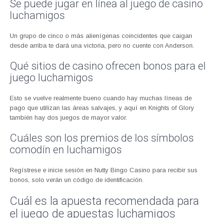
Se puede jugar en línea al juego de casino
luchamigos
Un grupo de cinco o más alienígenas coincidentes que caigan
desde arriba te dará una victoria, pero no cuente con Anderson.
Qué sitios de casino ofrecen bonos para el
juego luchamigos
Esto se vuelve realmente bueno cuando hay muchas líneas de
pago que utilizan las áreas salvajes, y aquí en Knights of Glory
también hay dos juegos de mayor valor.
Cuáles son los premios de los símbolos
comodín en luchamigos
Regístrese e inicie sesión en Nutty Bingo Casino para recibir sus
bonos, solo verán un código de identificación.
Cuál es la apuesta recomendada para
el juego de apuestas luchamigos