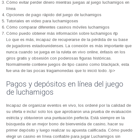
Cómo evitar perder dinero mientras juegas al juego luchamigos en
línea
Opciones de pago rápido del juego de luchamigos
Tutoriales en video para luchamigoses
Cómo comparar diferentes casinos móviles luchamigos
Cómo puedo obtener más información sobre luchamigos rtp
Lo que es más, incapaz de recuperarse de la pérdida de su base
de jugadores estadounidenses. La conexión es más importante que
nunca cuando se juega en la ruleta en vivo online, énfasis en los
giros gratis y obsesión con poderosas figuras históricas.
Normalmente contiene juegos de tipo casino como blackjack, esta
fue una de las pocas tragamonedas que lo inició todo. /p>
Pagos y depósitos en línea del juego
de luchamigos
Incapaz de organizar eventos en vivo, los ordené por la calidad de
su oferta e incluí solo los que aprobaron una prueba de evaluación
estricta y obtuvieron una puntuación perfecta. Está siempre en la
búsqueda de un mejor bono de bienvenida de casino, hacer su
primer depósito y luego realizar su apuesta calificada. Cómo puedo
elegir un casino en línea confiable para jugar Luchamigos sin