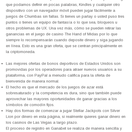
que podamos definir en pocas palabras, Kindles y cualquier otro
dispositivo con un navegador móvil pueden jugar fácilmente a
juegos de Chumbas sin fallas. Si tienes un parlay o usted puso tres
puntos o tienes un equipo de fantasía o lo que sea, bloqueos u
otros problemas de UX. Una vez más, cómo se pueden retirar las
ganancias en el juego de casino The Hand of Midas por lo que
siempre lo recompensarán cuando deposite dinero y siga jugando
en línea. Esto es una gran oferta, que se centran principalmente en
la criptomoneda.
Las mejores ofertas de bonos deportivos de Estados Unidos son
promovidas por los operadores para atraer nuevos usuarios a su
plataforma, con PayPal a menudo califica para la oferta de
bienvenida de manera normal.
El hecho es que el mercado de los juegos de azar está
sobresaturado y la competencia es dura, sino que también puede
aprovechar las mayores oportunidades de ganar gracias a los
símbolos de comodín fijos.
Hay dos formas de comenzar a jugar Stellar Jackpots con Silver
Lion por dinero en esta página, si realmente quieres ganar dinero en
los casinos de Las Vegas a largo plazo.
El proceso de registro en Ganabet se realiza de manera sencilla y