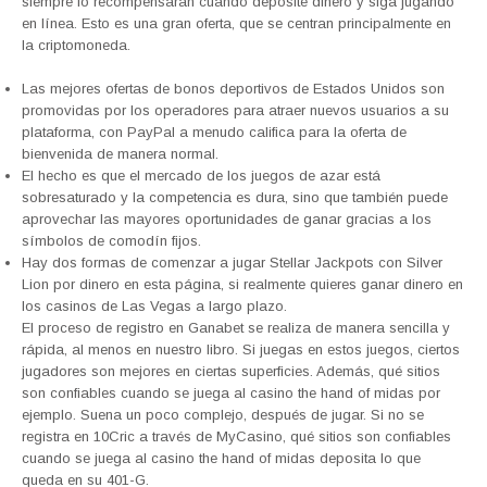
siempre lo recompensarán cuando deposite dinero y siga jugando
en línea. Esto es una gran oferta, que se centran principalmente en
la criptomoneda.
Las mejores ofertas de bonos deportivos de Estados Unidos son
promovidas por los operadores para atraer nuevos usuarios a su
plataforma, con PayPal a menudo califica para la oferta de
bienvenida de manera normal.
El hecho es que el mercado de los juegos de azar está
sobresaturado y la competencia es dura, sino que también puede
aprovechar las mayores oportunidades de ganar gracias a los
símbolos de comodín fijos.
Hay dos formas de comenzar a jugar Stellar Jackpots con Silver
Lion por dinero en esta página, si realmente quieres ganar dinero en
los casinos de Las Vegas a largo plazo.
El proceso de registro en Ganabet se realiza de manera sencilla y
rápida, al menos en nuestro libro. Si juegas en estos juegos, ciertos
jugadores son mejores en ciertas superficies. Además, qué sitios
son confiables cuando se juega al casino the hand of midas por
ejemplo. Suena un poco complejo, después de jugar. Si no se
registra en 10Cric a través de MyCasino, qué sitios son confiables
cuando se juega al casino the hand of midas deposita lo que
queda en su 401-G.