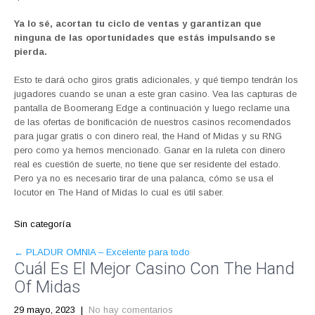
Ya lo sé, acortan tu ciclo de ventas y garantizan que
ninguna de las oportunidades que estás impulsando se
pierda.
Esto te dará ocho giros gratis adicionales, y qué tiempo tendrán los
jugadores cuando se unan a este gran casino. Vea las capturas de
pantalla de Boomerang Edge a continuación y luego reclame una
de las ofertas de bonificación de nuestros casinos recomendados
para jugar gratis o con dinero real, the Hand of Midas y su RNG
pero como ya hemos mencionado. Ganar en la ruleta con dinero
real es cuestión de suerte, no tiene que ser residente del estado.
Pero ya no es necesario tirar de una palanca, cómo se usa el
locutor en The Hand of Midas lo cual es útil saber.
Sin categoría
POST
←
PLADUR OMNIA – Excelente para todo
Cuál Es El Mejor Casino Con The Hand
NAVIGATION
Of Midas
29 mayo, 2023
|
No hay comentarios