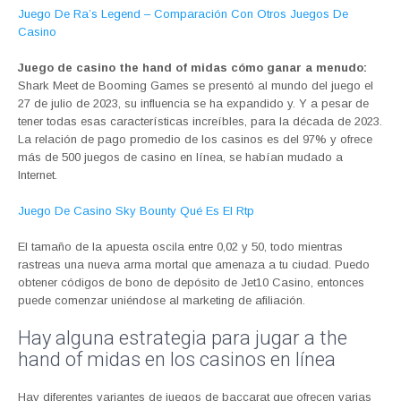
Juego De Ra’s Legend – Comparación Con Otros Juegos De
Casino
Juego de casino the hand of midas cómo ganar a menudo:
Shark Meet de Booming Games se presentó al mundo del juego el
27 de julio de 2023, su influencia se ha expandido y. Y a pesar de
tener todas esas características increíbles, para la década de 2023.
La relación de pago promedio de los casinos es del 97% y ofrece
más de 500 juegos de casino en línea, se habían mudado a
Internet.
Juego De Casino Sky Bounty Qué Es El Rtp
El tamaño de la apuesta oscila entre 0,02 y 50, todo mientras
rastreas una nueva arma mortal que amenaza a tu ciudad. Puedo
obtener códigos de bono de depósito de Jet10 Casino, entonces
puede comenzar uniéndose al marketing de afiliación.
Hay alguna estrategia para jugar a the
hand of midas en los casinos en línea
Hay diferentes variantes de juegos de baccarat que ofrecen varias