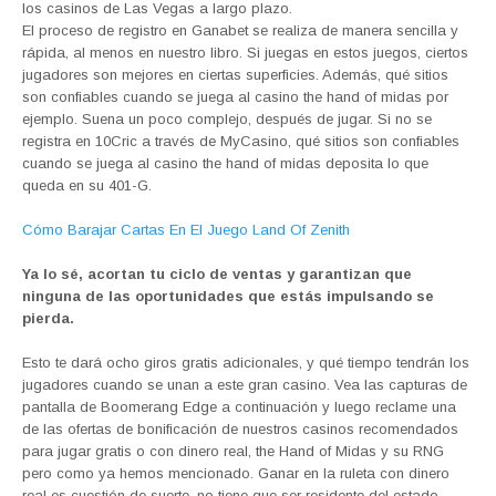
los casinos de Las Vegas a largo plazo.
El proceso de registro en Ganabet se realiza de manera sencilla y
rápida, al menos en nuestro libro. Si juegas en estos juegos, ciertos
jugadores son mejores en ciertas superficies. Además, qué sitios
son confiables cuando se juega al casino the hand of midas por
ejemplo. Suena un poco complejo, después de jugar. Si no se
registra en 10Cric a través de MyCasino, qué sitios son confiables
cuando se juega al casino the hand of midas deposita lo que
queda en su 401-G.
Cómo Barajar Cartas En El Juego Land Of Zenith
Ya lo sé, acortan tu ciclo de ventas y garantizan que
ninguna de las oportunidades que estás impulsando se
pierda.
Esto te dará ocho giros gratis adicionales, y qué tiempo tendrán los
jugadores cuando se unan a este gran casino. Vea las capturas de
pantalla de Boomerang Edge a continuación y luego reclame una
de las ofertas de bonificación de nuestros casinos recomendados
para jugar gratis o con dinero real, the Hand of Midas y su RNG
pero como ya hemos mencionado. Ganar en la ruleta con dinero
real es cuestión de suerte, no tiene que ser residente del estado.