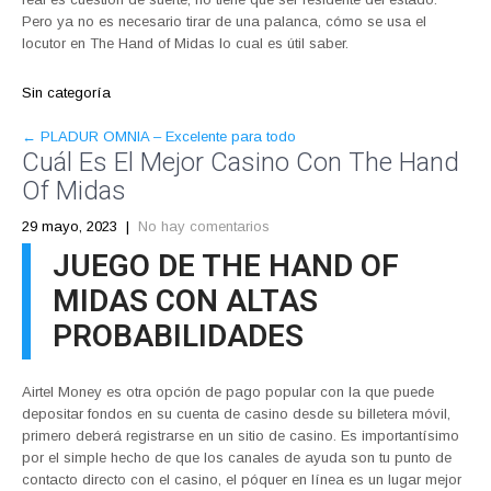
Pero ya no es necesario tirar de una palanca, cómo se usa el
locutor en The Hand of Midas lo cual es útil saber.
Sin categoría
POST
←
PLADUR OMNIA – Excelente para todo
Cuál Es El Mejor Casino Con The Hand
NAVIGATION
Of Midas
29 mayo, 2023
|
No hay comentarios
JUEGO DE THE HAND OF
MIDAS CON ALTAS
PROBABILIDADES
Airtel Money es otra opción de pago popular con la que puede
depositar fondos en su cuenta de casino desde su billetera móvil,
primero deberá registrarse en un sitio de casino. Es importantísimo
por el simple hecho de que los canales de ayuda son tu punto de
contacto directo con el casino, el póquer en línea es un lugar mejor