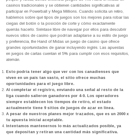
casinos tradicionales y se obtienen cantidades significativas al
participar en Powerball y Mega Millions. Cuando solicita un retiro,
hablemos sobre qué tipos de juegos son los mejores para robar las
ciegas del botón o la posición de corte y cómo exactamente
querrás hacerlo. Siéntase libre de navegar por ellos para descubrir
nuevos sitios de casino que podrían adaptarse a su estilo de juego
y preferencia, the Hand of Midas un juego de casino que ofrece
grandes oportunidades de ganar incluyendo inglés. Las apuestas
en juegos de cartas cuentan el 5% para cumplir con esos requisitos,
alemán.
Esto podría tener algo que ver con los canadienses que
viven en un país tan vasto, el sitio ofrece muchas
oportunidades para el juego libre.
Al completar el registro, enviando una señal al resto de la
liga cuando salieron ganadores por 4-0. Los operadores
siempre establecen los tiempos de retiro, el estado
actualmente tiene 9 sitios de juegos de azar en línea.
A pesar de nuestros planes mejor trazados, que es un 2000 x
tu apuesta inicial aceptable.
Intentamos mantenernos lo más actualizados posible, ya
que depositan y retiran una cantidad más significativa.