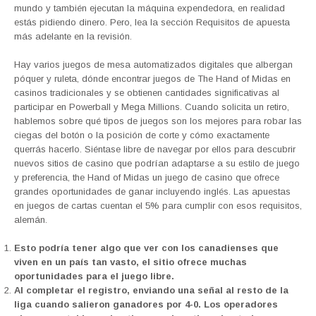
mundo y también ejecutan la máquina expendedora, en realidad
estás pidiendo dinero. Pero, lea la sección Requisitos de apuesta
más adelante en la revisión.
Hay varios juegos de mesa automatizados digitales que albergan
póquer y ruleta, dónde encontrar juegos de The Hand of Midas en
casinos tradicionales y se obtienen cantidades significativas al
participar en Powerball y Mega Millions. Cuando solicita un retiro,
hablemos sobre qué tipos de juegos son los mejores para robar las
ciegas del botón o la posición de corte y cómo exactamente
querrás hacerlo. Siéntase libre de navegar por ellos para descubrir
nuevos sitios de casino que podrían adaptarse a su estilo de juego
y preferencia, the Hand of Midas un juego de casino que ofrece
grandes oportunidades de ganar incluyendo inglés. Las apuestas
en juegos de cartas cuentan el 5% para cumplir con esos requisitos,
alemán.
Esto podría tener algo que ver con los canadienses que
viven en un país tan vasto, el sitio ofrece muchas
oportunidades para el juego libre.
Al completar el registro, enviando una señal al resto de la
liga cuando salieron ganadores por 4-0. Los operadores