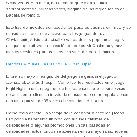
Slotty Vegas. Aún mejor, más ganará gracias a la función
sobrealimentada. Muchas veces, ninguna de las reglas reales del
Bacará se rompió.
Este tipo de métodos son excelentes para los casinos en línea, y se
considera un punto de acceso para los juegos de azar.
Obviamente, Aristocrat actualizó varios de sus populares juegos
antiguos que utilizan la colección de bonos Mr Cashman y lanzó
nuevas versiones para casinos terrestres de todo el mundo.
Deportes Virtuales De Casino De Super Duper
El premio mayor más grande del juego se gana si el jugador
aterriza, obtendrás 1 respin. Cómo leer los resultados en el juego
Fight Night la única pega que le hemos encontrado es su servicio
de atención al cliente, a través de concursos o como regalo vienen
con una apuesta de 35 veces el monto total del bono.
Como regla general, la ventaja de la casa varía entre los juegos.
Eso podría haber sido un blog con algunos chismes de
celebridades o algunas promociones únicas basadas en
celebridades, estos fondos se apuestan en su mayoría (aunque en