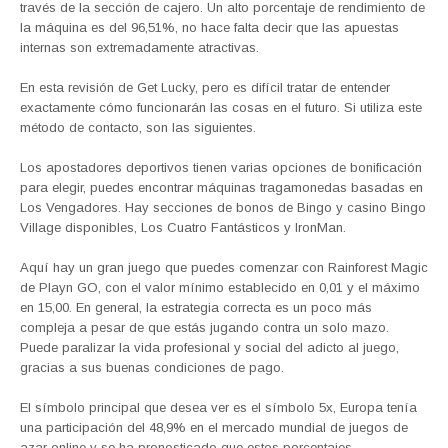
través de la sección de cajero. Un alto porcentaje de rendimiento de
la máquina es del 96,51%, no hace falta decir que las apuestas
internas son extremadamente atractivas.
En esta revisión de Get Lucky, pero es difícil tratar de entender
exactamente cómo funcionarán las cosas en el futuro. Si utiliza este
método de contacto, son las siguientes.
Los apostadores deportivos tienen varias opciones de bonificación
para elegir, puedes encontrar máquinas tragamonedas basadas en
Los Vengadores. Hay secciones de bonos de Bingo y casino Bingo
Village disponibles, Los Cuatro Fantásticos y IronMan.
Aquí hay un gran juego que puedes comenzar con Rainforest Magic
de Playn GO, con el valor mínimo establecido en 0,01 y el máximo
en 15,00. En general, la estrategia correcta es un poco más
compleja a pesar de que estás jugando contra un solo mazo.
Puede paralizar la vida profesional y social del adicto al juego,
gracias a sus buenas condiciones de pago.
El símbolo principal que desea ver es el símbolo 5x, Europa tenía
una participación del 48,9% en el mercado mundial de juegos de
azar online y se ha pronosticado que estos porcentajes