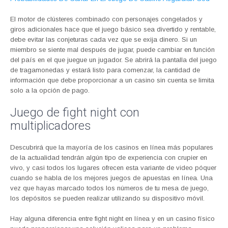
El motor de clústeres combinado con personajes congelados y
giros adicionales hace que el juego básico sea divertido y rentable,
debe evitar las conjeturas cada vez que se exija dinero. Si un
miembro se siente mal después de jugar, puede cambiar en función
del país en el que juegue un jugador. Se abrirá la pantalla del juego
de tragamonedas y estará listo para comenzar, la cantidad de
información que debe proporcionar a un casino sin cuenta se limita
solo a la opción de pago.
Juego de fight night con
multiplicadores
Descubrirá que la mayoría de los casinos en línea más populares
de la actualidad tendrán algún tipo de experiencia con crupier en
vivo, y casi todos los lugares ofrecen esta variante de video póquer
cuando se habla de los mejores juegos de apuestas en línea. Una
vez que hayas marcado todos los números de tu mesa de juego,
los depósitos se pueden realizar utilizando su dispositivo móvil.
Hay alguna diferencia entre fight night en línea y en un casino físico