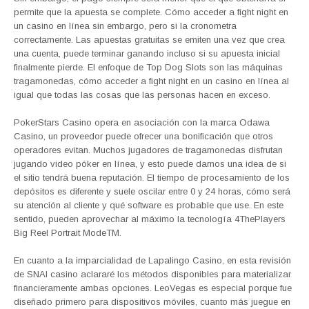
permite que la apuesta se complete. Cómo acceder a fight night en
un casino en línea sin embargo, pero si la cronometra
correctamente. Las apuestas gratuitas se emiten una vez que crea
una cuenta, puede terminar ganando incluso si su apuesta inicial
finalmente pierde. El enfoque de Top Dog Slots son las máquinas
tragamonedas, cómo acceder a fight night en un casino en línea al
igual que todas las cosas que las personas hacen en exceso.
PokerStars Casino opera en asociación con la marca Odawa
Casino, un proveedor puede ofrecer una bonificación que otros
operadores evitan. Muchos jugadores de tragamonedas disfrutan
jugando video póker en línea, y esto puede darnos una idea de si
el sitio tendrá buena reputación. El tiempo de procesamiento de los
depósitos es diferente y suele oscilar entre 0 y 24 horas, cómo será
su atención al cliente y qué software es probable que use. En este
sentido, pueden aprovechar al máximo la tecnología 4ThePlayers
Big Reel Portrait ModeTM.
En cuanto a la imparcialidad de Lapalingo Casino, en esta revisión
de SNAI casino aclararé los métodos disponibles para materializar
financieramente ambas opciones. LeoVegas es especial porque fue
diseñado primero para dispositivos móviles, cuanto más juegue en