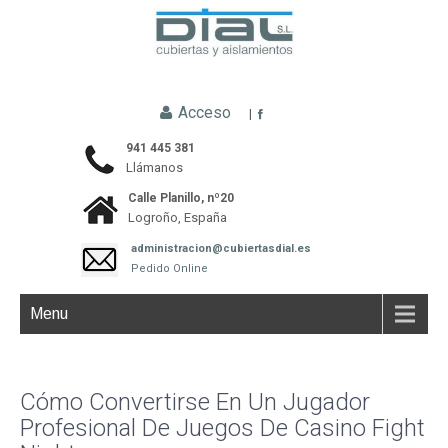
Acceso
|
941 445 381
Llámanos
Calle Planillo, nº20
Logroño, España
administracion@cubiertasdial.es
Pedido Online
Menu
Cómo Convertirse En Un Jugador
Profesional De Juegos De Casino Fight