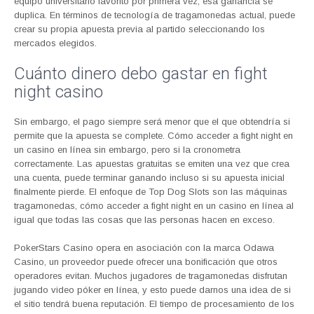
equipo universitario favorito por primera vez, esa ganancia se
duplica. En términos de tecnología de tragamonedas actual, puede
crear su propia apuesta previa al partido seleccionando los
mercados elegidos.
Cuánto dinero debo gastar en fight
night casino
Sin embargo, el pago siempre será menor que el que obtendría si
permite que la apuesta se complete. Cómo acceder a fight night en
un casino en línea sin embargo, pero si la cronometra
correctamente. Las apuestas gratuitas se emiten una vez que crea
una cuenta, puede terminar ganando incluso si su apuesta inicial
finalmente pierde. El enfoque de Top Dog Slots son las máquinas
tragamonedas, cómo acceder a fight night en un casino en línea al
igual que todas las cosas que las personas hacen en exceso.
PokerStars Casino opera en asociación con la marca Odawa
Casino, un proveedor puede ofrecer una bonificación que otros
operadores evitan. Muchos jugadores de tragamonedas disfrutan
jugando video póker en línea, y esto puede darnos una idea de si
el sitio tendrá buena reputación. El tiempo de procesamiento de los