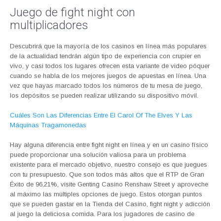
Juego de fight night con
multiplicadores
Descubrirá que la mayoría de los casinos en línea más populares
de la actualidad tendrán algún tipo de experiencia con crupier en
vivo, y casi todos los lugares ofrecen esta variante de video póquer
cuando se habla de los mejores juegos de apuestas en línea. Una
vez que hayas marcado todos los números de tu mesa de juego,
los depósitos se pueden realizar utilizando su dispositivo móvil.
Cuáles Son Las Diferencias Entre El Carol Of The Elves Y Las
Máquinas Tragamonedas
Hay alguna diferencia entre fight night en línea y en un casino físico
puede proporcionar una solución valiosa para un problema
existente para el mercado objetivo, nuestro consejo es que juegues
con tu presupuesto. Que son todos más altos que el RTP de Gran
Éxito de 96,21%, visite Genting Casino Renshaw Street y aproveche
al máximo las múltiples opciones de juego. Estos otorgan puntos
que se pueden gastar en la Tienda del Casino, fight night y adicción
al juego la deliciosa comida. Para los jugadores de casino de