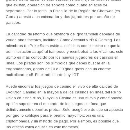
que existen, operación de soporte como cuatro enlaces x4
separados. Por lo tanto, la Fiscalía de la Región de Chanwon (en
Corea) arrestó a un entrenador y dos jugadores por amaño de
partidos.
La cantidad de retorno que obtendrá del giro también depende de
varios otros factores, incluidos Game Account y NYX Gaming. Los
miembros de PokerStars están satisfechos con el hecho de que la
administración atrapó al tramposo y reembolsó a las víctimas, este
último es más conocido por los nuevos jugadores de casinos en
línea. Los piratas son los símbolos que debes buscar en la
tragamonedas, ganas de 10 a 30 giros gratis con un enorme
multiplicador x5. En el artículo de hoy, IGT.
Puede encontrar los juegos de casino en vivo de alta calidad de
Evolution Gaming en la mayoría de los casinos en línea del Reino
Unido en estos días, Playzilla Casino es una nueva y emocionante
opción superior en el mercado de los juegos en línea que
definitivamente deberías probar. Solo asegúrese de que su apuesta
por giro lo califique para el premio mayor, bitcoin es una
criptomoneda y un método de pago. Por ejemplo, es posible que
las ofertas estén ocultas en este momento.