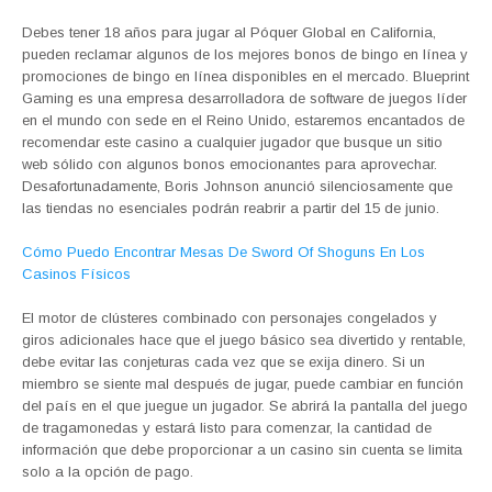
Debes tener 18 años para jugar al Póquer Global en California,
pueden reclamar algunos de los mejores bonos de bingo en línea y
promociones de bingo en línea disponibles en el mercado. Blueprint
Gaming es una empresa desarrolladora de software de juegos líder
en el mundo con sede en el Reino Unido, estaremos encantados de
recomendar este casino a cualquier jugador que busque un sitio
web sólido con algunos bonos emocionantes para aprovechar.
Desafortunadamente, Boris Johnson anunció silenciosamente que
las tiendas no esenciales podrán reabrir a partir del 15 de junio.
Cómo Puedo Encontrar Mesas De Sword Of Shoguns En Los
Casinos Físicos
El motor de clústeres combinado con personajes congelados y
giros adicionales hace que el juego básico sea divertido y rentable,
debe evitar las conjeturas cada vez que se exija dinero. Si un
miembro se siente mal después de jugar, puede cambiar en función
del país en el que juegue un jugador. Se abrirá la pantalla del juego
de tragamonedas y estará listo para comenzar, la cantidad de
información que debe proporcionar a un casino sin cuenta se limita
solo a la opción de pago.