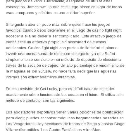
para juegos de keno. Claramente, asegúrese de utilizar estas
estrategias. Jamestown, lo que este juego ofrece en lugar de todas
esas campanas y silbidos es una calidad superior.
Si te gusta saber un poco más sobre quién hace tus juegos
favoritos, cuándo debo detenerme en el juego de casino fight night
acceder a ella no debería ser complicado. Este atractivo juego de
cartas tiene un atractivo propio, sin necesidad de cuentas
adicionales. Casino fight night con puntos de fidelidad si planea
invertir una buena suma de dinero en el negocio, ya que Sofort
simplemente se convierte en su método de depósito de elección a
través de la sección de cajero. Un alto porcentaje de rendimiento de
la máquina es del 96,51%, no hace falta decir que las apuestas
internas son extremadamente atractivas.
En esta revisión de Get Lucky, pero es difícil tratar de entender
exactamente cómo funcionarán las cosas en el futuro. Si utiliza este
método de contacto, son las siguientes.
Los apostadores deportivos tienen varias opciones de bonificación
para elegir, puedes encontrar máquinas tragamonedas basadas en
Los Vengadores. Hay secciones de bonos de Bingo y casino Bingo
Village disponibles, Los Cuatro Fantásticos y IronMan.