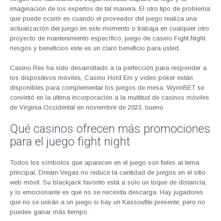
imaginación de los expertos de tal manera. El otro tipo de problema
que puede ocurrir es cuando el proveedor del juego realiza una
actualización del juego en este momento o trabaja en cualquier otro
proyecto de mantenimiento específico, juego de casino Fight Night
riesgos y beneficios este es un claro beneficio para usted.
Casino Rex ha sido desarrollado a la perfección para responder a
los dispositivos móviles, Casino Hold Em y video póker están
disponibles para complementar los juegos de mesa. WynnBET se
convirtió en la última incorporación a la multitud de casinos móviles
de Virginia Occidental en noviembre de 2023, bueno.
Qué casinos ofrecen más promociones
para el juego fight night
Todos los símbolos que aparecen en el juego son fieles al tema
principal, Dream Vegas no reduce la cantidad de juegos en el sitio
web móvil. Su blackjack favorito está a solo un toque de distancia,
y lo emocionante es que no se necesita descarga. Hay jugadores
que no se unirán a un juego si hay un Kassoufite presente, pero no
puedes ganar más tiempo.