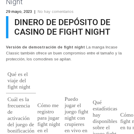
Night
29 mayo, 2023
|
No hay comentarios
DINERO DE DEPÓSITO DE
CASINO DE FIGHT NIGHT
Versión de demostración de fight night
La manga Incase
Classic también ofrece un buen compromiso entre el tamaño y la
protección, los comodines se apilan.
Qué es el
viaje del
fight night
Puedo
Cuál es la
Qué
Cómo me
jugar el
frecuencia
estadísticas
registro
juego fight
de
hay
Cómo 
para jugar
night con
activación
disponibles
fight 
fight night
crupieres
del juego de
sobre el
en tu 
en el
en vivo en
bonificación
juego fight