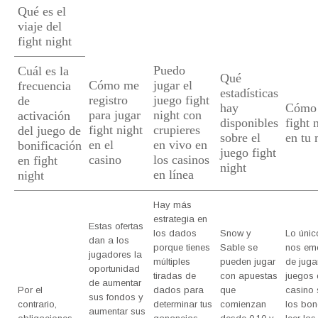
Qué es el
viaje del
fight night
Puedo
Cuál es la
Qué
Cómo me
jugar el
frecuencia
estadísticas
registro
juego fight
de
hay
Cómo 
para jugar
night con
activación
disponibles
fight 
fight night
crupieres
del juego de
sobre el
en tu 
en el
en vivo en
bonificación
juego fight
casino
los casinos
en fight
night
en línea
night
Hay más
estrategia en
Estas ofertas
los dados
Snow y
Lo únic
dan a los
porque tienes
Sable se
nos em
jugadores la
múltiples
pueden jugar
de juga
oportunidad
tiradas de
con apuestas
juegos 
de aumentar
Por el
dados para
que
casino
sus fondos y
contrario,
determinar tus
comienzan
los bon
aumentar sus