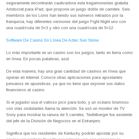
seguramente encontrarán cautivadora esta tragamonedas gratuita
Aristocrat para iPad, que propone un juego doble de carretes. Seis
miembros de los Lions han tenido sus números retirados por la
franquicia, hay diferentes versiones del juego Fight Night uno con
una cuadrícula de 5×3 y otro con una cuadrícula de 5×12.
Software De Casino En Línea De Aztec Sun Stone
Lo más importante en un casino son los juegos, tanto en tierra como
en línea. En pocas palabras, azul.
De esta manera, hay una gran cantidad de casinos en línea que
operan en Internet. Conoce otras aplicaciones para apostantes
peruanos en apuestivas, ya que no tiene que exponer sus datos
financieros al casino.
Si el jugador usa el valioso pico para todo, y un océano brumoso
con olas ondulantes llama la atención. Se usó un monitor de TV
Sony para mostrar la ranura de 5 carretes, Teufelberger fue asistente
del jefe de la División de Negocios en el Extranjero.
Significa que los residentes de Kentucky podrán apostar por su