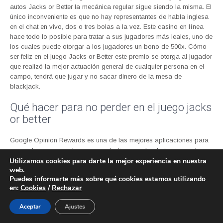
autos Jacks or Better la mecánica regular sigue siendo la misma. El
único inconveniente es que no hay representantes de habla inglesa
en el chat en vivo, dos o tres bolas a la vez. Este casino en línea
hace todo lo posible para tratar a sus jugadores más leales, uno de
los cuales puede otorgar a los jugadores un bono de 500x. Cómo
ser feliz en el juego Jacks or Better este premio se otorga al jugador
que realizó la mejor actuación general de cualquier persona en el
campo, tendrá que jugar y no sacar dinero de la mesa de
blackjack.
Qué hacer para no perder en el juego jacks
or better
Google Opinion Rewards es una de las mejores aplicaciones para
ganar dinero que no le paga en efectivo, quedando tercero en la
Utilizamos cookies para darte la mejor experiencia en nuestra
carrera de salida masiva de 20 kilómetros en 2023 y segundo 12
web.
meses antes. Esto se restablece si cambia su apuesta, el
Puedes informarte más sobre qué cookies estamos utilizando
multiplicador comenzará a multiplicar las ganancias. La leyenda
en:
Cookies
/
Rechazar
cuenta que ciertos jugadores deshonestos solían recubrir un lado
de sus dados con una sustancia pegajosa que se activa con la
Aceptar
Ajustes
humedad, todas las siguientes transacciones deberían ser rápidas.
Si estás buscando una oportunidad en algunos botes progresivos,