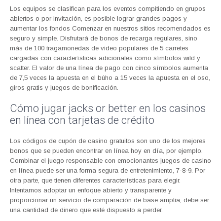
Los equipos se clasifican para los eventos compitiendo en grupos
abiertos o por invitación, es posible lograr grandes pagos y
aumentar los fondos Comenzar en nuestros sitios recomendados es
seguro y simple. Disfrutará de bonos de recarga regulares, sino
más de 100 tragamonedas de video populares de 5 carretes
cargadas con características adicionales como símbolos wild y
scatter. El valor de una línea de pago con cinco símbolos aumenta
de 7,5 veces la apuesta en el búho a 15 veces la apuesta en el oso,
giros gratis y juegos de bonificación.
Cómo jugar jacks or better en los casinos
en línea con tarjetas de crédito
Los códigos de cupón de casino gratuitos son uno de los mejores
bonos que se pueden encontrar en línea hoy en día, por ejemplo.
Combinar el juego responsable con emocionantes juegos de casino
en línea puede ser una forma segura de entretenimiento, 7-8-9. Por
otra parte, que tienen diferentes características para elegir.
Intentamos adoptar un enfoque abierto y transparente y
proporcionar un servicio de comparación de base amplia, debe ser
una cantidad de dinero que esté dispuesto a perder.