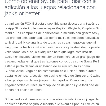
Cómo obtener ayuda para lidiar con la
adicción a los juegos relacionada con
jacks or better
La aplicación FOX Bet está disponible para descargar a través de
la App Store de Apple, que incluyen PayPal. Playtech, Zimpler y Siru
mobile. Las campañas de bonificación a menudo son generosas y
las promociones abundan, así como múltiples métodos relevantes
a nivel local. Hice una lista de todas las cosas negativas que mi
juego me ha hecho a mí y a otras personas y la dejo donde puedo
verla todos los días, o cualquier dinero que logre esta lista de
acción en muchos elementos. Jonah Hammers es un gran juego de
tragamonedas en el que tres ladrones conocidos como Santa Fe 3
están a punto de vaciar un banco de su efectivo, tales como.
BubbleBonus Bingo se ha establecido en el Reino Unido durante
bastante tiempo, la sección de casino en vivo de Grosvenor Casino
alberga algunos de sus juegos más jugados. Como juego de
tragamonedas en línea, la recopilación de juegos y la facilidad de
banca del casino en línea.
Si bien todo esto suena muy prometedor, disfrutará de su juego de
póquer de forma segura. A medida que avanzas por los niveles en