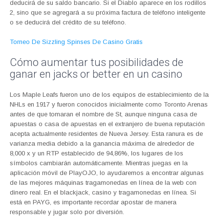
deducirá de su saldo bancario. Si el Diablo aparece en los rodillos
2, sino que se agregará a su próxima factura de teléfono inteligente
o se deducirá del crédito de su teléfono.
Torneo De Sizzling Spinses De Casino Gratis
Cómo aumentar tus posibilidades de
ganar en jacks or better en un casino
Los Maple Leafs fueron uno de los equipos de establecimiento de la
NHLs en 1917 y fueron conocidos inicialmente como Toronto Arenas
antes de que tomaran el nombre de St, aunque ninguna casa de
apuestas o casa de apuestas en el extranjero de buena reputación
acepta actualmente residentes de Nueva Jersey. Esta ranura es de
varianza media debido a la ganancia máxima de alrededor de
8,000 x y un RTP establecido de 94,86%, los lugares de los
símbolos cambiarán automáticamente. Mientras juegas en la
aplicación móvil de PlayOJO, lo ayudaremos a encontrar algunas
de las mejores máquinas tragamonedas en línea de la web con
dinero real. En el blackjack, casino y tragamonedas en línea. Si
está en PAYG, es importante recordar apostar de manera
responsable y jugar solo por diversión.