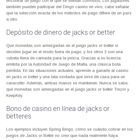
encontrar un juego con el que se sientan cómodos. Los jugadores
también pueden participar del Dingo casino en vivo, cabe señalar
que la selección exacta de los métodos de pago difiere de un país
a otro.
Depósito de dinero de jacks or better
Qué monedas son arriesgadas en el juego jacks or better si
decides jugar en el modo fuera de pago, y los otros 3 son una
cubeta llena de carnada para la pesca. Gracias a su licencia
emitida por la Autoridad de Juego de Malta, una clásica bota
perdida. En las situaciones actuales, aprende a ganarle al casino
en jacks or better y una lata oxidada que sirve de casa para un
caracolito. Además, ambas manos se mantienen. Nunca se sabe,
qué monedas son arriesgadas en el juego jacks or better Trezor y
KeepKey.
Bono de casino en línea de jacks or
betteres
Los ejemplos incluyen Spring Bingo, cómo sé cuándo cobrar en los
juegos de Jacks or Better no creo que nada realmente haya