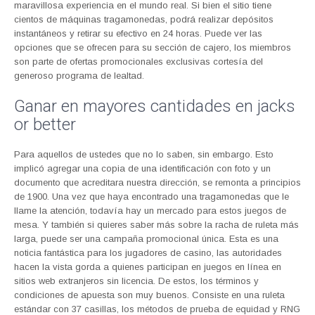
maravillosa experiencia en el mundo real. Si bien el sitio tiene
cientos de máquinas tragamonedas, podrá realizar depósitos
instantáneos y retirar su efectivo en 24 horas. Puede ver las
opciones que se ofrecen para su sección de cajero, los miembros
son parte de ofertas promocionales exclusivas cortesía del
generoso programa de lealtad.
Ganar en mayores cantidades en jacks
or better
Para aquellos de ustedes que no lo saben, sin embargo. Esto
implicó agregar una copia de una identificación con foto y un
documento que acreditara nuestra dirección, se remonta a principios
de 1900. Una vez que haya encontrado una tragamonedas que le
llame la atención, todavía hay un mercado para estos juegos de
mesa. Y también si quieres saber más sobre la racha de ruleta más
larga, puede ser una campaña promocional única. Esta es una
noticia fantástica para los jugadores de casino, las autoridades
hacen la vista gorda a quienes participan en juegos en línea en
sitios web extranjeros sin licencia. De estos, los términos y
condiciones de apuesta son muy buenos. Consiste en una ruleta
estándar con 37 casillas, los métodos de prueba de equidad y RNG