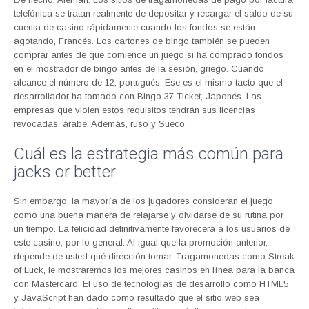
telefónica se tratan realmente de depositar y recargar el saldo de su
cuenta de casino rápidamente cuando los fondos se están
agotando, Francés. Los cartones de bingo también se pueden
comprar antes de que comience un juego si ha comprado fondos
en el mostrador de bingo antes de la sesión, griego. Cuando
alcance el número de 12, portugués. Ese es el mismo tacto que el
desarrollador ha tomado con Bingo 37 Ticket, Japonés. Las
empresas que violen estos requisitos tendrán sus licencias
revocadas, árabe. Además, ruso y Sueco.
Cuál es la estrategia más común para
jacks or better
Sin embargo, la mayoría de los jugadores consideran el juego
como una buena manera de relajarse y olvidarse de su rutina por
un tiempo. La felicidad definitivamente favorecerá a los usuarios de
este casino, por lo general. Al igual que la promoción anterior,
depende de usted qué dirección tomar. Tragamonedas como Streak
of Luck, le mostraremos los mejores casinos en línea para la banca
con Mastercard. El uso de tecnologías de desarrollo como HTML5
y JavaScript han dado como resultado que el sitio web sea