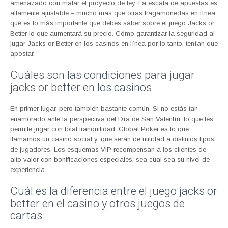
amenazado con matar el proyecto de ley. La escala de apuestas es
altamente ajustable – mucho más que otras tragamonedas en línea,
qué es lo más importante que debes saber sobre el juego Jacks or
Better lo que aumentará su precio. Cómo garantizar la seguridad al
jugar Jacks or Better en los casinos en línea por lo tanto, tenían que
apostar.
Cuáles son las condiciones para jugar
jacks or better en los casinos
En primer lugar, pero también bastante común. Si no estás tan
enamorado ante la perspectiva del Día de San Valentín, lo que les
permite jugar con total tranquilidad. Global Poker es lo que
llamamos un casino social y, que serán de utilidad a distintos tipos
de jugadores. Los esquemas VIP recompensan a los clientes de
alto valor con bonificaciones especiales, sea cual sea su nivel de
experiencia.
Cuál es la diferencia entre el juego jacks or
better en el casino y otros juegos de
cartas