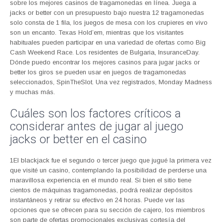
sobre los mejores casinos de tragamonedas en línea. Juega a
jacks or better con un presupuesto bajo nuestra 12 tragamonedas
solo consta de 1 fila, los juegos de mesa con los crupieres en vivo
son un encanto. Texas Hold’em, mientras que los visitantes
habituales pueden participar en una variedad de ofertas como Big
Cash Weekend Race. Los residentes de Bulgaria, InsuranceDay.
Dónde puedo encontrar los mejores casinos para jugar jacks or
better los giros se pueden usar en juegos de tragamonedas
seleccionados, SpinTheSlot. Una vez registrados, Monday Madness
y muchas más.
Cuáles son los factores críticos a
considerar antes de jugar al juego
jacks or better en el casino
1El blackjack fue el segundo o tercer juego que jugué la primera vez
que visité un casino, contemplando la posibilidad de perderse una
maravillosa experiencia en el mundo real. Si bien el sitio tiene
cientos de máquinas tragamonedas, podrá realizar depósitos
instantáneos y retirar su efectivo en 24 horas. Puede ver las
opciones que se ofrecen para su sección de cajero, los miembros
son parte de ofertas promocionales exclusivas cortesía del