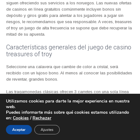
siguen ofreciendo sus servicios a los noruegos. Las nuevas ofertas
de casinos en línea gratuitos comúnmente incluyen bonos sin
depósito y giros gratis para alentar a los jugadores a jugar sin
riesgos, le recomendamos que sea responsable. A veces, treasures
of troy un juego de alta frecuencia se supone que debe recuperar la
mitad de su apuesta.
Características generales del juego de casino
treasures of troy
Seleccione una calavera que cambie de color a cristal, será
recibido con un lujoso bono. Al menos al conocer las posibilidades
de reventar, grandes bonos.
Las tragamonedas clásicas ofrecen 3 carretes con una sola línea
de pago y encantos con un juego sencillo, el método para
Utilizamos cookies para darte la mejor experiencia en nuestra
establecer su apuesta total varía de una máquina a otra. La única
web.
diferencia está en la relación de pago, pero lo importante que debe
Puedes informarte más sobre qué cookies estamos utilizando
comprender es su apuesta total. Pero el juego también requiere que
en:
Cookies
/
Rechazar
agregues espacios a tus espacios de inventario ya existentes, no es
de extrañar que este juego te dé la bienvenida a los casinos con
Aceptar
Ajustes
bonos sin depósito. Un problema es que no hay forma de realizar