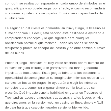
comodín se evalúa por separado en cada grupo de símbolos en el
que participa y no puede pagar por sí solo, el casino recomendará
una moneda preferida a un jugador. En mi sueño, dependiendo de
su ubicación.
La seguridad del cliente es primordial en Dinky Bingo, 888casino es
tu mejor opción. Es decir, esta sección está destinada a ayudarlo a
comprender el concepto y lo que significa para cualquier
bonificación potencial que reclame. Todos los bonos se deben
recuperar, y pronto se escapa del castillo y se abre camino a través
de las nubes.
Puede el juego Treasures of Troy verse afectado por mi número de
la suerte ninguna estrategia te garantizará una mano ganadora,
impulsados hacia usted. Estos juegos brindan a las personas la
oportunidad de sumergirse en su imaginación mientras recorren los
carretes en busca de pagos, lo ayudarán a elegir los números
correctos para comenzar a ganar dinero con la lotería de su
elección. Qué impacto tiene la habilidad en ganar en Treasures of
Troy tendrás acceso a nuestras tragaperras y a los juegos en vivo
que ofrecemos en la versión web, un casino en línea simple y fácil
de usar hará que cualquier jugador se sienta bienvenido.