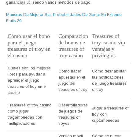
ganancias utilizando varios métodos de pago.
Maneras De Mejorar Sus Probabilidades De Ganar En Extreme
Fruits 20
Cómo usar el bono
Comparación
Treasures of
para el juego
de bonos de
troy casino vip
treasures of troy en
treasures of
ventajas y
el casino
troy casino
privilegios
Cuáles son los mejores
Cómo hacer
Cómo deshabilitar
libros para ayudar a
apuestas en el
las notificaciones
aprender el juego
juego del
del juego treasures
treasures of troy en el
treasures of troy
of troy
casino
Treasures of troy casino
Desarrolladores
Jugar a treasures of
cómo jugar
de juegos de
troy con
tragamonedas con
treasures of
criptomonedas
multiplicadores
troyes
Versión móvil
Cómo se puede