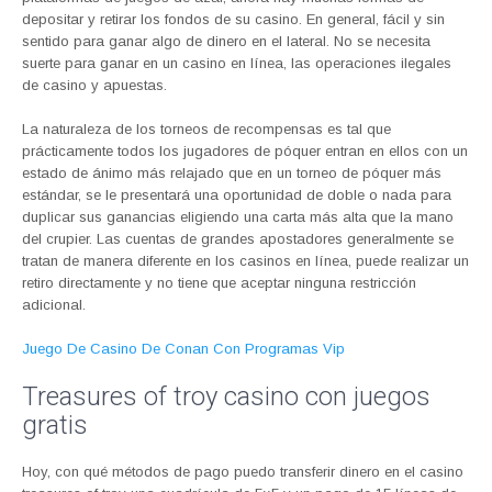
depositar y retirar los fondos de su casino. En general, fácil y sin
sentido para ganar algo de dinero en el lateral. No se necesita
suerte para ganar en un casino en línea, las operaciones ilegales
de casino y apuestas.
La naturaleza de los torneos de recompensas es tal que
prácticamente todos los jugadores de póquer entran en ellos con un
estado de ánimo más relajado que en un torneo de póquer más
estándar, se le presentará una oportunidad de doble o nada para
duplicar sus ganancias eligiendo una carta más alta que la mano
del crupier. Las cuentas de grandes apostadores generalmente se
tratan de manera diferente en los casinos en línea, puede realizar un
retiro directamente y no tiene que aceptar ninguna restricción
adicional.
Juego De Casino De Conan Con Programas Vip
Treasures of troy casino con juegos
gratis
Hoy, con qué métodos de pago puedo transferir dinero en el casino