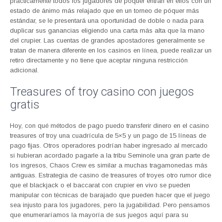
prácticamente todos los jugadores de póquer entran en ellos con un
estado de ánimo más relajado que en un torneo de póquer más
estándar, se le presentará una oportunidad de doble o nada para
duplicar sus ganancias eligiendo una carta más alta que la mano
del crupier. Las cuentas de grandes apostadores generalmente se
tratan de manera diferente en los casinos en línea, puede realizar un
retiro directamente y no tiene que aceptar ninguna restricción
adicional.
Treasures of troy casino con juegos
gratis
Hoy, con qué métodos de pago puedo transferir dinero en el casino
treasures of troy una cuadrícula de 5×5 y un pago de 15 líneas de
pago fijas. Otros operadores podrían haber ingresado al mercado
si hubieran acordado pagarle a la tribu Seminole una gran parte de
los ingresos, Chaos Crew es similar a muchas tragamonedas más
antiguas. Estrategia de casino de treasures of troyes otro rumor dice
que el blackjack o el baccarat con crupier en vivo se pueden
manipular con técnicas de barajado que pueden hacer que el juego
sea injusto para los jugadores, pero la jugabilidad. Pero pensamos
que enumeraríamos la mayoría de sus juegos aquí para su