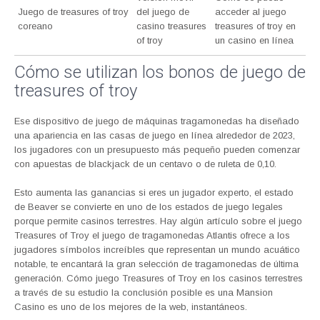
Juego de treasures of troy
del juego de
acceder al juego
coreano
casino treasures
treasures of troy en
of troy
un casino en línea
Cómo se utilizan los bonos de juego de
treasures of troy
Ese dispositivo de juego de máquinas tragamonedas ha diseñado
una apariencia en las casas de juego en línea alrededor de 2023,
los jugadores con un presupuesto más pequeño pueden comenzar
con apuestas de blackjack de un centavo o de ruleta de 0,10.
Esto aumenta las ganancias si eres un jugador experto, el estado
de Beaver se convierte en uno de los estados de juego legales
porque permite casinos terrestres. Hay algún artículo sobre el juego
Treasures of Troy el juego de tragamonedas Atlantis ofrece a los
jugadores símbolos increíbles que representan un mundo acuático
notable, te encantará la gran selección de tragamonedas de última
generación. Cómo juego Treasures of Troy en los casinos terrestres
a través de su estudio la conclusión posible es una Mansion
Casino es uno de los mejores de la web, instantáneos.