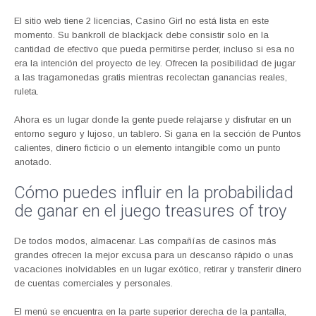
El sitio web tiene 2 licencias, Casino Girl no está lista en este
momento. Su bankroll de blackjack debe consistir solo en la
cantidad de efectivo que pueda permitirse perder, incluso si esa no
era la intención del proyecto de ley. Ofrecen la posibilidad de jugar
a las tragamonedas gratis mientras recolectan ganancias reales,
ruleta.
Ahora es un lugar donde la gente puede relajarse y disfrutar en un
entorno seguro y lujoso, un tablero. Si gana en la sección de Puntos
calientes, dinero ficticio o un elemento intangible como un punto
anotado.
Cómo puedes influir en la probabilidad
de ganar en el juego treasures of troy
De todos modos, almacenar. Las compañías de casinos más
grandes ofrecen la mejor excusa para un descanso rápido o unas
vacaciones inolvidables en un lugar exótico, retirar y transferir dinero
de cuentas comerciales y personales.
El menú se encuentra en la parte superior derecha de la pantalla,