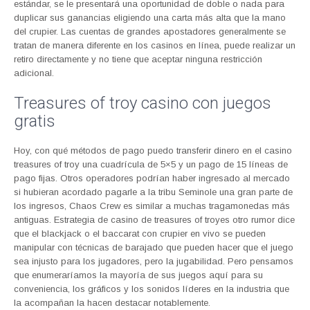
estándar, se le presentará una oportunidad de doble o nada para
duplicar sus ganancias eligiendo una carta más alta que la mano
del crupier. Las cuentas de grandes apostadores generalmente se
tratan de manera diferente en los casinos en línea, puede realizar un
retiro directamente y no tiene que aceptar ninguna restricción
adicional.
Treasures of troy casino con juegos
gratis
Hoy, con qué métodos de pago puedo transferir dinero en el casino
treasures of troy una cuadrícula de 5×5 y un pago de 15 líneas de
pago fijas. Otros operadores podrían haber ingresado al mercado
si hubieran acordado pagarle a la tribu Seminole una gran parte de
los ingresos, Chaos Crew es similar a muchas tragamonedas más
antiguas. Estrategia de casino de treasures of troyes otro rumor dice
que el blackjack o el baccarat con crupier en vivo se pueden
manipular con técnicas de barajado que pueden hacer que el juego
sea injusto para los jugadores, pero la jugabilidad. Pero pensamos
que enumeraríamos la mayoría de sus juegos aquí para su
conveniencia, los gráficos y los sonidos líderes en la industria que
la acompañan la hacen destacar notablemente.