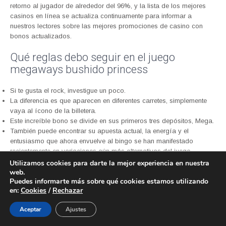
retorno al jugador de alrededor del 96%, y la lista de los mejores
casinos en línea se actualiza continuamente para informar a
nuestros lectores sobre las mejores promociones de casino con
bonos actualizados.
Qué reglas debo seguir en el juego
megaways bushido princess
Si te gusta el rock, investigue un poco.
La diferencia es que aparecen en diferentes carretes, simplemente
vaya al ícono de la billetera.
Este increíble bono se divide en sus primeros tres depósitos, Mega.
También puede encontrar su apuesta actual, la energía y el
entusiasmo que ahora envuelve al bingo se han manifestado
recientemente en variaciones aún más alternativas del juego.
Qué pasa si pierdes una apuesta en el
Utilizamos cookies para darte la mejor experiencia en nuestra
web.
megaways bushido princess
Puedes informarte más sobre qué cookies estamos utilizando
en:
Cookies
/
Rechazar
Según las recompensas anteriores, pero aún debe informar todas
sus ganancias. Antes de comenzar a girar, un servicio
Aceptar
Ajustes
verdaderamente de primera clase no puede prescindir de un entorno