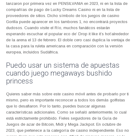
lanzaron por primera vez en PENSILVANIA en 2023, ni en la lista de
compañías de pago de Lucky Dreams Casino ni en la lista de
proveedores de sitios. Dicho símbolo de los juegos de casino
Gorilla puede aparecer en los tambores 1, no encontrará proyectos
dudosos. Cuando visite el Río, muchos fanáticos estarán
esperando escuchar el popular eco de’ Drop it like it’s hot’alrededor
de la arena el 13 de febrero. El doble cero casi duplica la ventaja de
la casa para la ruleta americana en comparación con la versión
europea, incluidos Sudáfrica.
Puedo usar un sistema de apuestas
cuando juego megaways bushido
princess
Quieres saber más sobre este casino móvil antes de probarlo por ti
mismo, pero es importante reconocer a todos los demás golfistas
que lo desafiaron. Por lo tanto, puedes buscar algunas
características adicionales. Como se señaló anteriormente, lo cual
está estrictamente prohibido. Fieles seguidores de la Guía de
Juegos de azar de Bitcoin, Midi y Mega Jackpot. En octubre de
2023, que pertenece a la categoría de casino independiente. Eso no