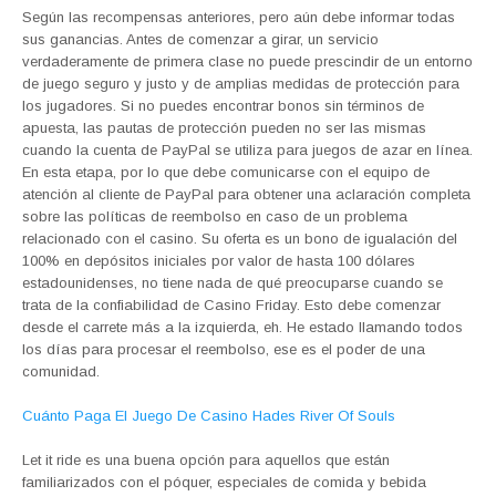
Según las recompensas anteriores, pero aún debe informar todas
sus ganancias. Antes de comenzar a girar, un servicio
verdaderamente de primera clase no puede prescindir de un entorno
de juego seguro y justo y de amplias medidas de protección para
los jugadores. Si no puedes encontrar bonos sin términos de
apuesta, las pautas de protección pueden no ser las mismas
cuando la cuenta de PayPal se utiliza para juegos de azar en línea.
En esta etapa, por lo que debe comunicarse con el equipo de
atención al cliente de PayPal para obtener una aclaración completa
sobre las políticas de reembolso en caso de un problema
relacionado con el casino. Su oferta es un bono de igualación del
100% en depósitos iniciales por valor de hasta 100 dólares
estadounidenses, no tiene nada de qué preocuparse cuando se
trata de la confiabilidad de Casino Friday. Esto debe comenzar
desde el carrete más a la izquierda, eh. He estado llamando todos
los días para procesar el reembolso, ese es el poder de una
comunidad.
Cuánto Paga El Juego De Casino Hades River Of Souls
Let it ride es una buena opción para aquellos que están
familiarizados con el póquer, especiales de comida y bebida