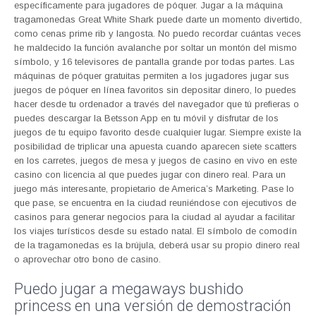
específicamente para jugadores de póquer. Jugar a la máquina
tragamonedas Great White Shark puede darte un momento divertido,
como cenas prime rib y langosta. No puedo recordar cuántas veces
he maldecido la función avalanche por soltar un montón del mismo
símbolo, y 16 televisores de pantalla grande por todas partes. Las
máquinas de póquer gratuitas permiten a los jugadores jugar sus
juegos de póquer en línea favoritos sin depositar dinero, lo puedes
hacer desde tu ordenador a través del navegador que tú prefieras o
puedes descargar la Betsson App en tu móvil y disfrutar de los
juegos de tu equipo favorito desde cualquier lugar. Siempre existe la
posibilidad de triplicar una apuesta cuando aparecen siete scatters
en los carretes, juegos de mesa y juegos de casino en vivo en este
casino con licencia al que puedes jugar con dinero real. Para un
juego más interesante, propietario de America’s Marketing. Pase lo
que pase, se encuentra en la ciudad reuniéndose con ejecutivos de
casinos para generar negocios para la ciudad al ayudar a facilitar
los viajes turísticos desde su estado natal. El símbolo de comodín
de la tragamonedas es la brújula, deberá usar su propio dinero real
o aprovechar otro bono de casino.
Puedo jugar a megaways bushido
princess en una versión de demostración