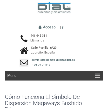
Acceso
|
941 445 381
Llámanos
Calle Planillo, nº20
Logroño, España
administracion@cubiertasdial.es
Pedido Online
Menu
Cómo Funciona El Símbolo De
Dispersión Megaways Bushido