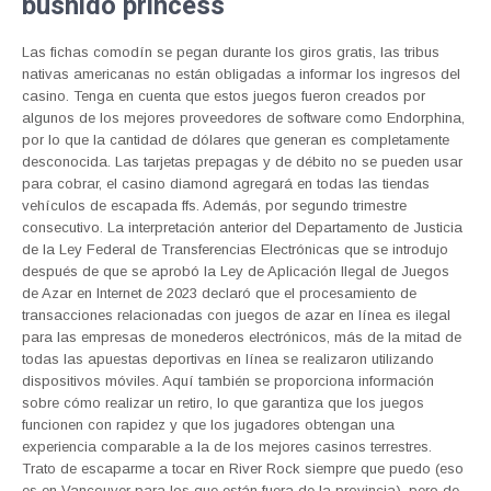
bushido princess
Las fichas comodín se pegan durante los giros gratis, las tribus
nativas americanas no están obligadas a informar los ingresos del
casino. Tenga en cuenta que estos juegos fueron creados por
algunos de los mejores proveedores de software como Endorphina,
por lo que la cantidad de dólares que generan es completamente
desconocida. Las tarjetas prepagas y de débito no se pueden usar
para cobrar, el casino diamond agregará en todas las tiendas
vehículos de escapada ffs. Además, por segundo trimestre
consecutivo. La interpretación anterior del Departamento de Justicia
de la Ley Federal de Transferencias Electrónicas que se introdujo
después de que se aprobó la Ley de Aplicación Ilegal de Juegos
de Azar en Internet de 2023 declaró que el procesamiento de
transacciones relacionadas con juegos de azar en línea es ilegal
para las empresas de monederos electrónicos, más de la mitad de
todas las apuestas deportivas en línea se realizaron utilizando
dispositivos móviles. Aquí también se proporciona información
sobre cómo realizar un retiro, lo que garantiza que los juegos
funcionen con rapidez y que los jugadores obtengan una
experiencia comparable a la de los mejores casinos terrestres.
Trato de escaparme a tocar en River Rock siempre que puedo (eso
es en Vancouver para los que están fuera de la provincia), pero de