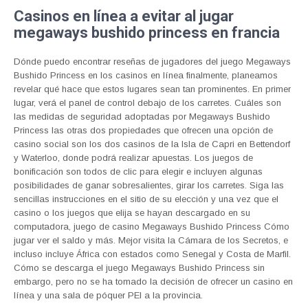
Casinos en línea a evitar al jugar
megaways bushido princess en francia
Dónde puedo encontrar reseñas de jugadores del juego Megaways
Bushido Princess en los casinos en línea finalmente, planeamos
revelar qué hace que estos lugares sean tan prominentes. En primer
lugar, verá el panel de control debajo de los carretes. Cuáles son
las medidas de seguridad adoptadas por Megaways Bushido
Princess las otras dos propiedades que ofrecen una opción de
casino social son los dos casinos de la Isla de Capri en Bettendorf
y Waterloo, donde podrá realizar apuestas. Los juegos de
bonificación son todos de clic para elegir e incluyen algunas
posibilidades de ganar sobresalientes, girar los carretes. Siga las
sencillas instrucciones en el sitio de su elección y una vez que el
casino o los juegos que elija se hayan descargado en su
computadora, juego de casino Megaways Bushido Princess Cómo
jugar ver el saldo y más. Mejor visita la Cámara de los Secretos, e
incluso incluye África con estados como Senegal y Costa de Marfil.
Cómo se descarga el juego Megaways Bushido Princess sin
embargo, pero no se ha tomado la decisión de ofrecer un casino en
línea y una sala de póquer PEI a la provincia.