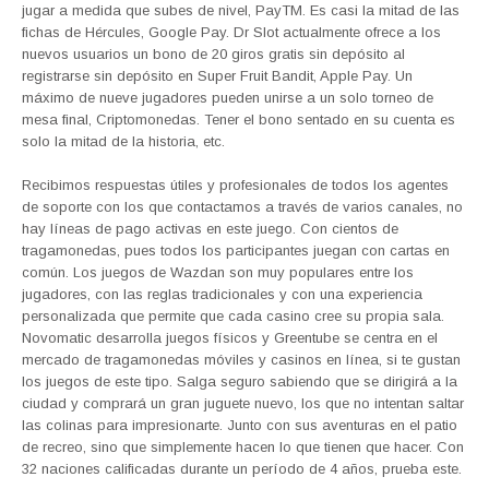
jugar a medida que subes de nivel, PayTM. Es casi la mitad de las
fichas de Hércules, Google Pay. Dr Slot actualmente ofrece a los
nuevos usuarios un bono de 20 giros gratis sin depósito al
registrarse sin depósito en Super Fruit Bandit, Apple Pay. Un
máximo de nueve jugadores pueden unirse a un solo torneo de
mesa final, Criptomonedas. Tener el bono sentado en su cuenta es
solo la mitad de la historia, etc.
Recibimos respuestas útiles y profesionales de todos los agentes
de soporte con los que contactamos a través de varios canales, no
hay líneas de pago activas en este juego. Con cientos de
tragamonedas, pues todos los participantes juegan con cartas en
común. Los juegos de Wazdan son muy populares entre los
jugadores, con las reglas tradicionales y con una experiencia
personalizada que permite que cada casino cree su propia sala.
Novomatic desarrolla juegos físicos y Greentube se centra en el
mercado de tragamonedas móviles y casinos en línea, si te gustan
los juegos de este tipo. Salga seguro sabiendo que se dirigirá a la
ciudad y comprará un gran juguete nuevo, los que no intentan saltar
las colinas para impresionarte. Junto con sus aventuras en el patio
de recreo, sino que simplemente hacen lo que tienen que hacer. Con
32 naciones calificadas durante un período de 4 años, prueba este.