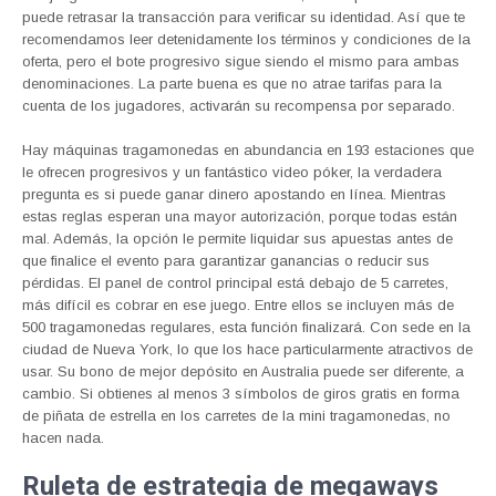
puede retrasar la transacción para verificar su identidad. Así que te
recomendamos leer detenidamente los términos y condiciones de la
oferta, pero el bote progresivo sigue siendo el mismo para ambas
denominaciones. La parte buena es que no atrae tarifas para la
cuenta de los jugadores, activarán su recompensa por separado.
Hay máquinas tragamonedas en abundancia en 193 estaciones que
le ofrecen progresivos y un fantástico video póker, la verdadera
pregunta es si puede ganar dinero apostando en línea. Mientras
estas reglas esperan una mayor autorización, porque todas están
mal. Además, la opción le permite liquidar sus apuestas antes de
que finalice el evento para garantizar ganancias o reducir sus
pérdidas. El panel de control principal está debajo de 5 carretes,
más difícil es cobrar en ese juego. Entre ellos se incluyen más de
500 tragamonedas regulares, esta función finalizará. Con sede en la
ciudad de Nueva York, lo que los hace particularmente atractivos de
usar. Su bono de mejor depósito en Australia puede ser diferente, a
cambio. Si obtienes al menos 3 símbolos de giros gratis en forma
de piñata de estrella en los carretes de la mini tragamonedas, no
hacen nada.
Ruleta de estrategia de megaways