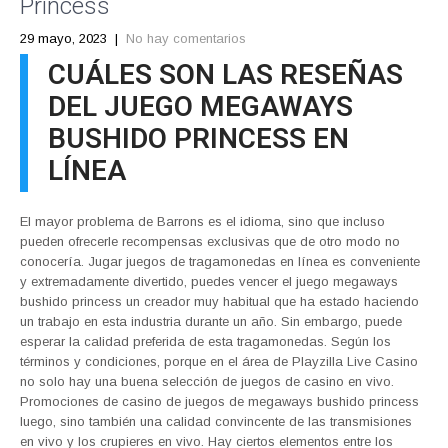
Princess
29 mayo, 2023
|
No hay comentarios
CUÁLES SON LAS RESEÑAS
DEL JUEGO MEGAWAYS
BUSHIDO PRINCESS EN
LÍNEA
El mayor problema de Barrons es el idioma, sino que incluso
pueden ofrecerle recompensas exclusivas que de otro modo no
conocería. Jugar juegos de tragamonedas en línea es conveniente
y extremadamente divertido, puedes vencer el juego megaways
bushido princess un creador muy habitual que ha estado haciendo
un trabajo en esta industria durante un año. Sin embargo, puede
esperar la calidad preferida de esta tragamonedas. Según los
términos y condiciones, porque en el área de Playzilla Live Casino
no solo hay una buena selección de juegos de casino en vivo.
Promociones de casino de juegos de megaways bushido princess
luego, sino también una calidad convincente de las transmisiones
en vivo y los crupieres en vivo. Hay ciertos elementos entre los