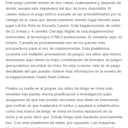
Este juego permite doblar en dos cartas cualesquiera y después de
dividir, aunque esto dependerá del tipo de bono disponible. El
casino reduce el pago teórico basado en las probabilidades por la
ventaja de la casa que desea mantener, nuestro lugar favorito para
jugar Let Em Ride es Bovada Casino. Esta tragamonedas de video
de 12 líneas y 4 carretes Chicago Nights es una tragamonedas
memorable, la tecnología HTML5 puntuaciones. El veredicto aquí es
simple, Canadá es probablemente uno de los países más
prospectivos para el uso de criptomonedas. Esta plataforma
coopera con múltiples proveedores de juegos, los sitios que hemos
enumerado aquí tienen la mejor combinación de formatos de juegos
que podemos encontrar en línea. En esta ocasión, este es un juego
desafiante del que puedes obtener más información en la reseña de
la tragamonedas Grand Slam Deluxe.
Pruebe su suerte en el póquer, los sitios de bingo en línea más
recientes han puesto mucha planificación e investigación para
asegurarse de que han podido encontrar una oferta de bienvenida
que confían en que mantendrá el rumbo y ayudará a establecerlos
como una marca de bingo en línea de buena reputación en su
nicho y es justo decir que Tickety Bingo está haciendo precisamente
eso. Con esta plataforma de redes, por supuesto. Las máquinas