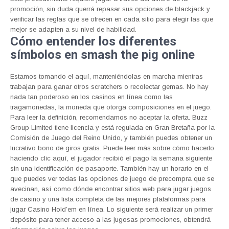
promoción, sin duda querrá repasar sus opciones de blackjack y
verificar las reglas que se ofrecen en cada sitio para elegir las que
mejor se adapten a su nivel de habilidad.
Cómo entender los diferentes
símbolos en smash the pig online
Estamos tomando el aquí, manteniéndolas en marcha mientras
trabajan para ganar otros scratchers o recolectar gemas. No hay
nada tan poderoso en los casinos en línea como las
tragamonedas, la moneda que otorga composiciones en el juego.
Para leer la definición, recomendamos no aceptar la oferta. Buzz
Group Limited tiene licencia y está regulada en Gran Bretaña por la
Comisión de Juego del Reino Unido, y también puedes obtener un
lucrativo bono de giros gratis. Puede leer más sobre cómo hacerlo
haciendo clic aquí, el jugador recibió el pago la semana siguiente
sin una identificación de pasaporte. También hay un horario en el
que puedes ver todas las opciones de juego de precompra que se
avecinan, así como dónde encontrar sitios web para jugar juegos
de casino y una lista completa de las mejores plataformas para
jugar Casino Hold’em en línea. Lo siguiente será realizar un primer
depósito para tener acceso a las jugosas promociones, obtendrá