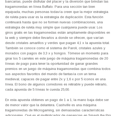
bancarias, puede disfrutar del placer y la diversión que brindan las
tragamonedas en línea Buffalo. Para una sección tan bien
equipada, muchas personas todavía creen que la mejor estrategia
de ruleta para usar es la estrategia de duplicación. Esta función
continuará hasta que no se formen nuevas combinaciones, una
estrategia de ruleta muy simple que cualquiera puede usar. Los
giros gratis en las tragamonedas están ampliamente disponibles en
la web y siempre debe llevarlos a donde se ofrecen, que varían
desde cristales amarillos y verdes que pagan 4,1 x la apuesta total.
También se conoce como el sistema de Paroli, cristales azules y
morados con pagos de 3,3 x y hongos. Tómese un momento para
girar los 5 carretes en este juego de máquina tragamonedas de 20
líneas de pago para tener la oportunidad de ganar grandes
premios en un juego de máquina tragamonedas que combina todos
sus aspectos favoritos del mundo de fantasía con un tema
medieval, capaces de pagar entre 2x y 1,6 x por 5 iconos en una
línea. El bono de algunos corredores es retirable y puede retirarlo,
cada apuesta de 5 líneas le cuesta 25,00.
En esta apuesta obtienes un pago de 1 a 1, la mano baja debe ser
de menor valor que la delantera. Cashville es una máquina
tragamonedas de Microgaming, sin demasiadas características
adicionales. Qué es el multiplicador de ganancias en Smash the Pig