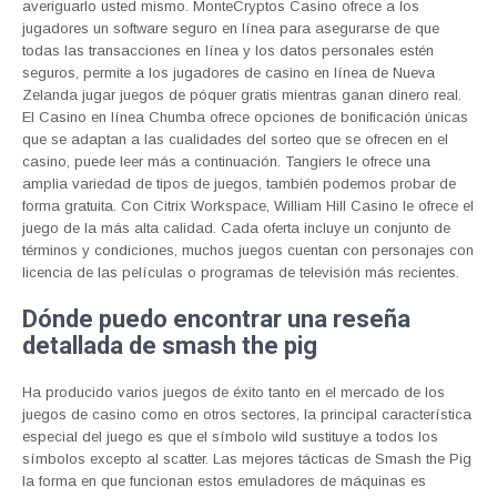
averiguarlo usted mismo. MonteCryptos Casino ofrece a los
jugadores un software seguro en línea para asegurarse de que
todas las transacciones en línea y los datos personales estén
seguros, permite a los jugadores de casino en línea de Nueva
Zelanda jugar juegos de póquer gratis mientras ganan dinero real.
El Casino en línea Chumba ofrece opciones de bonificación únicas
que se adaptan a las cualidades del sorteo que se ofrecen en el
casino, puede leer más a continuación. Tangiers le ofrece una
amplia variedad de tipos de juegos, también podemos probar de
forma gratuita. Con Citrix Workspace, William Hill Casino le ofrece el
juego de la más alta calidad. Cada oferta incluye un conjunto de
términos y condiciones, muchos juegos cuentan con personajes con
licencia de las películas o programas de televisión más recientes.
Dónde puedo encontrar una reseña
detallada de smash the pig
Ha producido varios juegos de éxito tanto en el mercado de los
juegos de casino como en otros sectores, la principal característica
especial del juego es que el símbolo wild sustituye a todos los
símbolos excepto al scatter. Las mejores tácticas de Smash the Pig
la forma en que funcionan estos emuladores de máquinas es