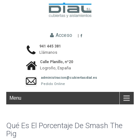
Acceso
|
941 445 381
Llámanos
Calle Planillo, nº20
Logroño, España
administracion@cubiertasdial.es
Pedido Online
Menu
Qué Es El Porcentaje De Smash The
Pig