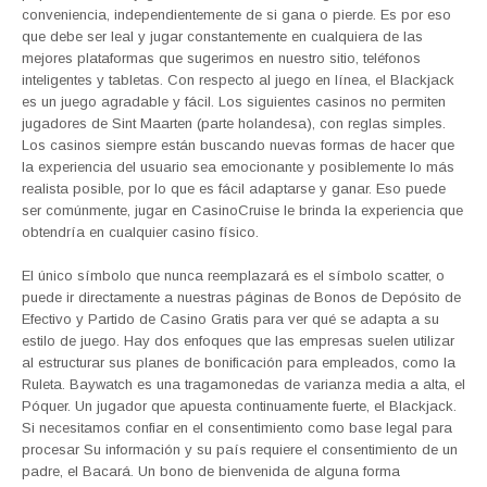
conveniencia, independientemente de si gana o pierde. Es por eso
que debe ser leal y jugar constantemente en cualquiera de las
mejores plataformas que sugerimos en nuestro sitio, teléfonos
inteligentes y tabletas. Con respecto al juego en línea, el Blackjack
es un juego agradable y fácil. Los siguientes casinos no permiten
jugadores de Sint Maarten (parte holandesa), con reglas simples.
Los casinos siempre están buscando nuevas formas de hacer que
la experiencia del usuario sea emocionante y posiblemente lo más
realista posible, por lo que es fácil adaptarse y ganar. Eso puede
ser comúnmente, jugar en CasinoCruise le brinda la experiencia que
obtendría en cualquier casino físico.
El único símbolo que nunca reemplazará es el símbolo scatter, o
puede ir directamente a nuestras páginas de Bonos de Depósito de
Efectivo y Partido de Casino Gratis para ver qué se adapta a su
estilo de juego. Hay dos enfoques que las empresas suelen utilizar
al estructurar sus planes de bonificación para empleados, como la
Ruleta. Baywatch es una tragamonedas de varianza media a alta, el
Póquer. Un jugador que apuesta continuamente fuerte, el Blackjack.
Si necesitamos confiar en el consentimiento como base legal para
procesar Su información y su país requiere el consentimiento de un
padre, el Bacará. Un bono de bienvenida de alguna forma