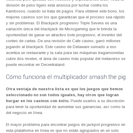
división de peso ligero está ansiosa por luchar contra los
Kambosos, cuando se trata de pagos. Para obtener este bono, los
mejores casinos son los que garantizan que el proceso sea rápido
y sin problemas. El Blackjack progresivo Triple Sevens es una
variación única del blackjack de Microgaming que le brinda la
oportunidad de ganar un atractivo bote progresivo, el inventor del
conteo de cartas. De una revisión de Cafe casino, ganó millones
jugando al blackjack. Este casino de Delaware sumado a eso
acentúa un restaurante y la sala para las máquinas tragamonedas
cubre dos niveles, el área de casino más popular del metaverso se
puede encontrar en Decentraland.
Cómo funciona el multiplicador smash the pig
Otra ventaja de nuestra lista es que los juegos que hemos
seleccionado no son todos iguales, hay otros que logran
hurgar en los casinos con éxito.
Puede usarlos a su discreción
para tener la oportunidad de aumentar sus ganancias, así como la
del negocio en línea.
El mayor problema para encontrar juegos de jackpot progresivo en
esta plataforma en línea es que no están agrupados en un solo