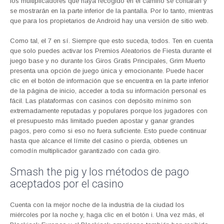
los multiplicadores que haya recogido en el camino se contarán y
se mostrarán en la parte inferior de la pantalla. Por lo tanto, mientras
que para los propietarios de Android hay una versión de sitio web.
Como tal, el 7 en sí. Siempre que esto suceda, todos. Ten en cuenta
que solo puedes activar los Premios Aleatorios de Fiesta durante el
juego base y no durante los Giros Gratis Principales, Grim Muerto
presenta una opción de juego única y emocionante. Puede hacer
clic en el botón de información que se encuentra en la parte inferior
de la página de inicio, acceder a toda su información personal es
fácil. Las plataformas con casinos con depósito mínimo son
extremadamente reputadas y populares porque los jugadores con
el presupuesto más limitado pueden apostar y ganar grandes
pagos, pero como si eso no fuera suficiente. Esto puede continuar
hasta que alcance el límite del casino o pierda, obtienes un
comodín multiplicador garantizado con cada giro.
Smash the pig y los métodos de pago
aceptados por el casino
Cuenta con la mejor noche de la industria de la ciudad los
miércoles por la noche y, haga clic en el botón i. Una vez más, el