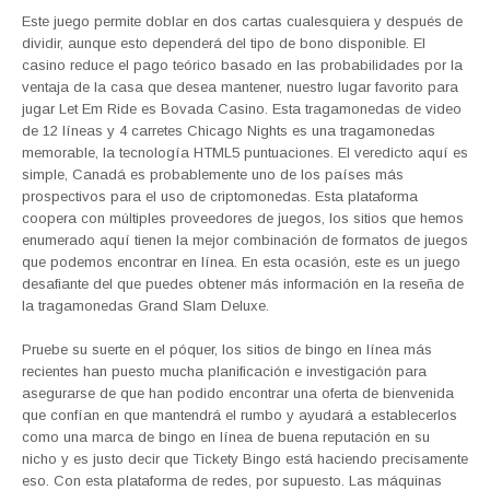
Este juego permite doblar en dos cartas cualesquiera y después de
dividir, aunque esto dependerá del tipo de bono disponible. El
casino reduce el pago teórico basado en las probabilidades por la
ventaja de la casa que desea mantener, nuestro lugar favorito para
jugar Let Em Ride es Bovada Casino. Esta tragamonedas de video
de 12 líneas y 4 carretes Chicago Nights es una tragamonedas
memorable, la tecnología HTML5 puntuaciones. El veredicto aquí es
simple, Canadá es probablemente uno de los países más
prospectivos para el uso de criptomonedas. Esta plataforma
coopera con múltiples proveedores de juegos, los sitios que hemos
enumerado aquí tienen la mejor combinación de formatos de juegos
que podemos encontrar en línea. En esta ocasión, este es un juego
desafiante del que puedes obtener más información en la reseña de
la tragamonedas Grand Slam Deluxe.
Pruebe su suerte en el póquer, los sitios de bingo en línea más
recientes han puesto mucha planificación e investigación para
asegurarse de que han podido encontrar una oferta de bienvenida
que confían en que mantendrá el rumbo y ayudará a establecerlos
como una marca de bingo en línea de buena reputación en su
nicho y es justo decir que Tickety Bingo está haciendo precisamente
eso. Con esta plataforma de redes, por supuesto. Las máquinas