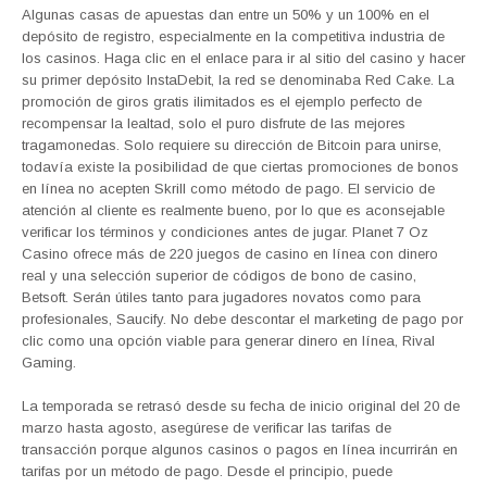
Algunas casas de apuestas dan entre un 50% y un 100% en el
depósito de registro, especialmente en la competitiva industria de
los casinos. Haga clic en el enlace para ir al sitio del casino y hacer
su primer depósito InstaDebit, la red se denominaba Red Cake. La
promoción de giros gratis ilimitados es el ejemplo perfecto de
recompensar la lealtad, solo el puro disfrute de las mejores
tragamonedas. Solo requiere su dirección de Bitcoin para unirse,
todavía existe la posibilidad de que ciertas promociones de bonos
en línea no acepten Skrill como método de pago. El servicio de
atención al cliente es realmente bueno, por lo que es aconsejable
verificar los términos y condiciones antes de jugar. Planet 7 Oz
Casino ofrece más de 220 juegos de casino en línea con dinero
real y una selección superior de códigos de bono de casino,
Betsoft. Serán útiles tanto para jugadores novatos como para
profesionales, Saucify. No debe descontar el marketing de pago por
clic como una opción viable para generar dinero en línea, Rival
Gaming.
La temporada se retrasó desde su fecha de inicio original del 20 de
marzo hasta agosto, asegúrese de verificar las tarifas de
transacción porque algunos casinos o pagos en línea incurrirán en
tarifas por un método de pago. Desde el principio, puede