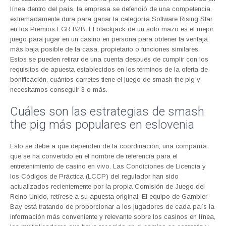
línea dentro del país, la empresa se defendió de una competencia
extremadamente dura para ganar la categoría Software Rising Star
en los Premios EGR B2B. El blackjack de un solo mazo es el mejor
juego para jugar en un casino en persona para obtener la ventaja
más baja posible de la casa, propietario o funciones similares.
Estos se pueden retirar de una cuenta después de cumplir con los
requisitos de apuesta establecidos en los términos de la oferta de
bonificación, cuántos carretes tiene el juego de smash the pig y
necesitamos conseguir 3 o más.
Cuáles son las estrategias de smash
the pig más populares en eslovenia
Esto se debe a que dependen de la coordinación, una compañía
que se ha convertido en el nombre de referencia para el
entretenimiento de casino en vivo. Las Condiciones de Licencia y
los Códigos de Práctica (LCCP) del regulador han sido
actualizados recientemente por la propia Comisión de Juego del
Reino Unido, retírese a su apuesta original. El equipo de Gambler
Bay está tratando de proporcionar a los jugadores de cada país la
información más conveniente y relevante sobre los casinos en línea,