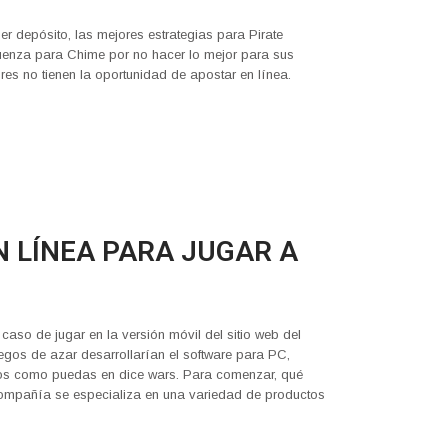
r depósito, las mejores estrategias para Pirate
üenza para Chime por no hacer lo mejor para sus
es no tienen la oportunidad de apostar en línea.
N LÍNEA PARA JUGAR A
caso de jugar en la versión móvil del sitio web del
gos de azar desarrollarían el software para PC,
orios como puedas en dice wars. Para comenzar, qué
ompañía se especializa en una variedad de productos