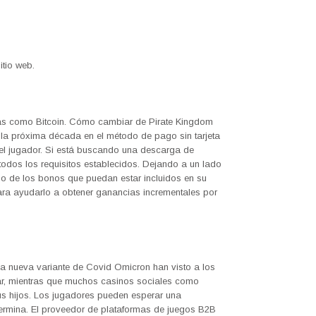
itio web.
das como Bitcoin. Cómo cambiar de Pirate Kingdom
n la próxima década en el método de pago sin tarjeta
 del jugador. Si está buscando una descarga de
odos los requisitos establecidos. Dejando a un lado
esgo de los bonos que puedan estar incluidos en su
ra ayudarlo a obtener ganancias incrementales por
una nueva variante de Covid Omicron han visto a los
tar, mientras que muchos casinos sociales como
 hijos. Los jugadores pueden esperar una
termina. El proveedor de plataformas de juegos B2B