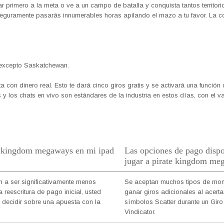
ar primero a la meta o ve a un campo de batalla y conquista tantos territ
guramente pasarás innumerables horas apilando el mazo a tu favor. La c
, excepto Saskatchewan.
 con dinero real. Esto te dará cinco giros gratis y se activará una función
 y los chats en vivo son estándares de la industria en estos días, con el va
te kingdom megaways en mi ipad
Las opciones de pago dispo
jugar a pirate kingdom me
n a ser significativamente menos
Se aceptan muchos tipos de mo
reescritura de pago inicial, usted
ganar giros adicionales al acerta
 decidir sobre una apuesta con la
símbolos Scatter durante un Giro
Vindicator.