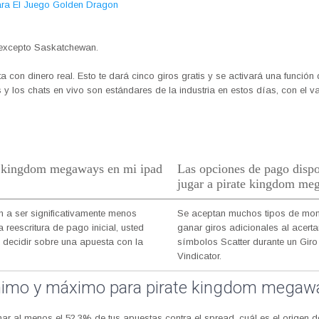
ara El Juego Golden Dragon
, excepto Saskatchewan.
 con dinero real. Esto te dará cinco giros gratis y se activará una función
 y los chats en vivo son estándares de la industria en estos días, con el va
te kingdom megaways en mi ipad
Las opciones de pago dispo
jugar a pirate kingdom me
n a ser significativamente menos
Se aceptan muchos tipos de mo
reescritura de pago inicial, usted
ganar giros adicionales al acerta
 decidir sobre una apuesta con la
símbolos Scatter durante un Giro
Vindicator.
mínimo y máximo para pirate kingdom megaw
anar al menos el 52,3% de tus apuestas contra el spread, cuál es el orige