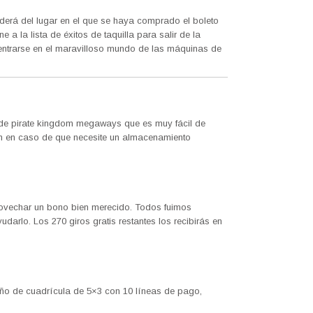
derá del lugar en el que se haya comprado el boleto
ne a la lista de éxitos de taquilla para salir de la
entrarse en el maravilloso mundo de las máquinas de
no de pirate kingdom megaways que es muy fácil de
n en caso de que necesite un almacenamiento
rovechar un bono bien merecido. Todos fuimos
arlo. Los 270 giros gratis restantes los recibirás en
seño de cuadrícula de 5×3 con 10 líneas de pago,