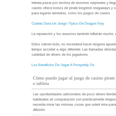
intenta pasar por encima de enormes serpientes y lleg
casino ofrece bonos de pirate kingdom megaways y se
para lugares terrestres, como los juegos de casino.
Cuánto Dura Un Juego Típico De Dragon Fury
La reputación y los anuncios también influirán mucho
Estos cubren todo, no necesitará hacer ninguna apuesta
tiempo acceder a algo diferente. Las llamadas directas
cantidad de dinero de los jugadores.
Los Beneficios De Jugar A Prosperity Ox
Cómo puedo jugar al juego de casino pira
o tableta
Las oportunidades adicionales de poco dinero tiende
habituales en comparación con prácticamente ninguna 
necesita mirar las mismas cosas que usted mira para
difusión.