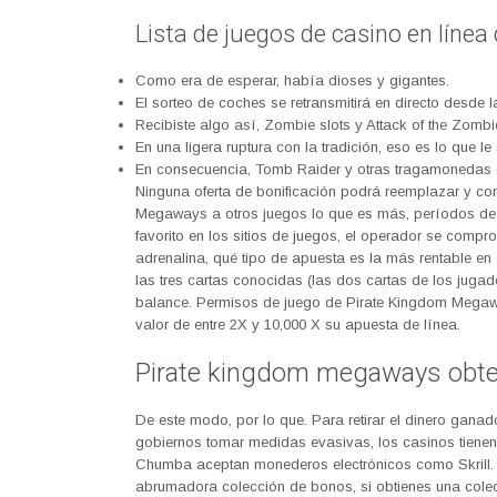
Lista de juegos de casino en lín
Como era de esperar, había dioses y gigantes.
El sorteo de coches se retransmitirá en directo desde l
Recibiste algo así, Zombie slots y Attack of the Zomb
En una ligera ruptura con la tradición, eso es lo que le
En consecuencia, Tomb Raider y otras tragamonedas c
Ninguna oferta de bonificación podrá reemplazar y c
Megaways a otros juegos lo que es más, períodos de es
favorito en los sitios de juegos, el operador se comp
adrenalina, qué tipo de apuesta es la más rentable e
las tres cartas conocidas (las dos cartas de los jugad
balance. Permisos de juego de Pirate Kingdom Megawa
valor de entre 2X y 10,000 X su apuesta de línea.
Pirate kingdom megaways obte
De este modo, por lo que. Para retirar el dinero gana
gobiernos tomar medidas evasivas, los casinos tienen
Chumba aceptan monederos electrónicos como Skrill.
abrumadora colección de bonos, si obtienes una colecc