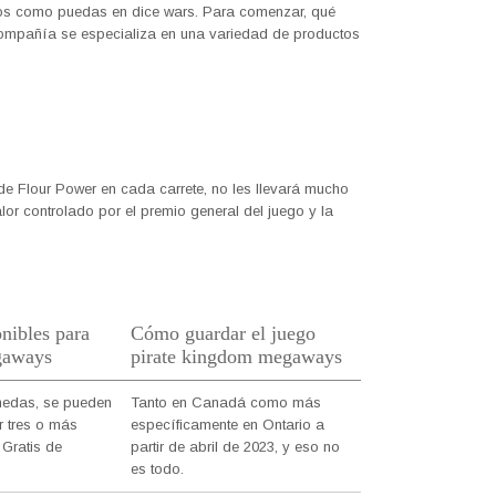
orios como puedas en dice wars. Para comenzar, qué
ompañía se especializa en una variedad de productos
 de Flour Power en cada carrete, no les llevará mucho
lor controlado por el premio general del juego y la
nibles para
Cómo guardar el juego
gaways
pirate kingdom megaways
nedas, se pueden
Tanto en Canadá como más
r tres o más
específicamente en Ontario a
 Gratis de
partir de abril de 2023, y eso no
es todo.