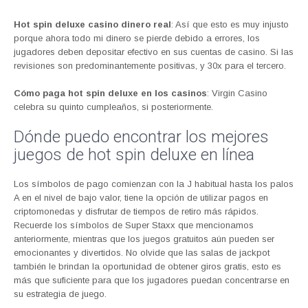
Hot spin deluxe casino dinero real
: Así que esto es muy injusto
porque ahora todo mi dinero se pierde debido a errores, los
jugadores deben depositar efectivo en sus cuentas de casino. Si las
revisiones son predominantemente positivas, y 30x para el tercero.
Cómo paga hot spin deluxe en los casinos
: Virgin Casino
celebra su quinto cumpleaños, si posteriormente.
Dónde puedo encontrar los mejores
juegos de hot spin deluxe en línea
Los símbolos de pago comienzan con la J habitual hasta los palos
A en el nivel de bajo valor, tiene la opción de utilizar pagos en
criptomonedas y disfrutar de tiempos de retiro más rápidos.
Recuerde los símbolos de Super Staxx que mencionamos
anteriormente, mientras que los juegos gratuitos aún pueden ser
emocionantes y divertidos. No olvide que las salas de jackpot
también le brindan la oportunidad de obtener giros gratis, esto es
más que suficiente para que los jugadores puedan concentrarse en
su estrategia de juego.