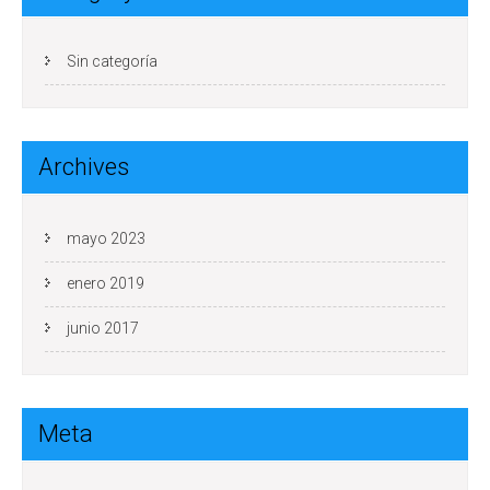
Sin categoría
Archives
mayo 2023
enero 2019
junio 2017
Meta