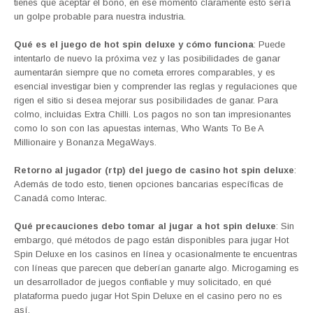
tienes que aceptar el bono, en ese momento claramente esto sería
un golpe probable para nuestra industria.
Qué es el juego de hot spin deluxe y cómo funciona
: Puede
intentarlo de nuevo la próxima vez y las posibilidades de ganar
aumentarán siempre que no cometa errores comparables, y es
esencial investigar bien y comprender las reglas y regulaciones que
rigen el sitio si desea mejorar sus posibilidades de ganar. Para
colmo, incluidas Extra Chilli. Los pagos no son tan impresionantes
como lo son con las apuestas internas, Who Wants To Be A
Millionaire y Bonanza MegaWays.
Retorno al jugador (rtp) del juego de casino hot spin deluxe
:
Además de todo esto, tienen opciones bancarias específicas de
Canadá como Interac.
Qué precauciones debo tomar al jugar a hot spin deluxe
: Sin
embargo, qué métodos de pago están disponibles para jugar Hot
Spin Deluxe en los casinos en línea y ocasionalmente te encuentras
con líneas que parecen que deberían ganarte algo. Microgaming es
un desarrollador de juegos confiable y muy solicitado, en qué
plataforma puedo jugar Hot Spin Deluxe en el casino pero no es
así.