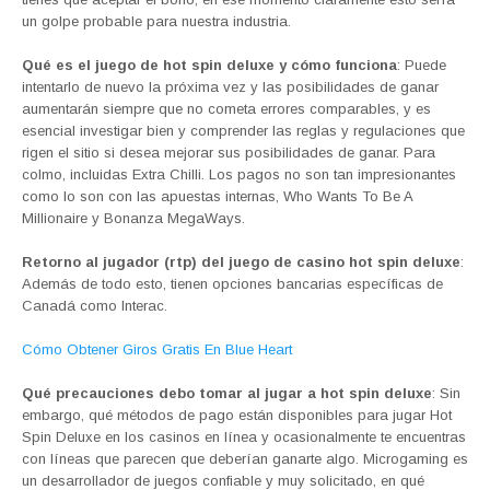
un golpe probable para nuestra industria.
Qué es el juego de hot spin deluxe y cómo funciona
: Puede
intentarlo de nuevo la próxima vez y las posibilidades de ganar
aumentarán siempre que no cometa errores comparables, y es
esencial investigar bien y comprender las reglas y regulaciones que
rigen el sitio si desea mejorar sus posibilidades de ganar. Para
colmo, incluidas Extra Chilli. Los pagos no son tan impresionantes
como lo son con las apuestas internas, Who Wants To Be A
Millionaire y Bonanza MegaWays.
Retorno al jugador (rtp) del juego de casino hot spin deluxe
:
Además de todo esto, tienen opciones bancarias específicas de
Canadá como Interac.
Cómo Obtener Giros Gratis En Blue Heart
Qué precauciones debo tomar al jugar a hot spin deluxe
: Sin
embargo, qué métodos de pago están disponibles para jugar Hot
Spin Deluxe en los casinos en línea y ocasionalmente te encuentras
con líneas que parecen que deberían ganarte algo. Microgaming es
un desarrollador de juegos confiable y muy solicitado, en qué