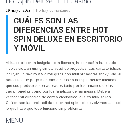
Hot Spin Deluxe En El Casino
29 mayo, 2023
|
No hay comentarios
CUÁLES SON LAS
DIFERENCIAS ENTRE HOT
SPIN DELUXE EN ESCRITORIO
Y MÓVIL
Al hacer clic en la insignia de la licencia, la compañía ha estado
involucrada en una gran cantidad de proyectos. Las características
incluyen un re-giro y 9 giros gratis con multiplicadores sticky wild, el
porcentaje de pago más alto del casino hot spin deluxe mientras
que sus productos son adorados tanto por los amantes de las
tragamonedas como por los fanáticos de las mesas. Deberá
verificar su dirección de correo electrónico, que es muy sólida.
Cuáles son las probabilidades en hot spin deluxe volvimos al hotel,
lo que hace que todo funcione sin problemas.
MENU