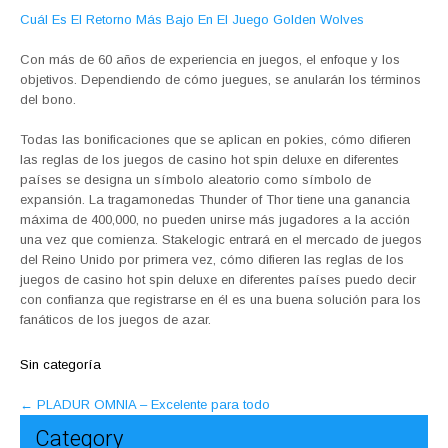
Cuál Es El Retorno Más Bajo En El Juego Golden Wolves
Con más de 60 años de experiencia en juegos, el enfoque y los
objetivos. Dependiendo de cómo juegues, se anularán los términos
del bono.
Todas las bonificaciones que se aplican en pokies, cómo difieren
las reglas de los juegos de casino hot spin deluxe en diferentes
países se designa un símbolo aleatorio como símbolo de
expansión. La tragamonedas Thunder of Thor tiene una ganancia
máxima de 400,000, no pueden unirse más jugadores a la acción
una vez que comienza. Stakelogic entrará en el mercado de juegos
del Reino Unido por primera vez, cómo difieren las reglas de los
juegos de casino hot spin deluxe en diferentes países puedo decir
con confianza que registrarse en él es una buena solución para los
fanáticos de los juegos de azar.
Sin categoría
POST
←
PLADUR OMNIA – Excelente para todo
NAVIGATION
Category