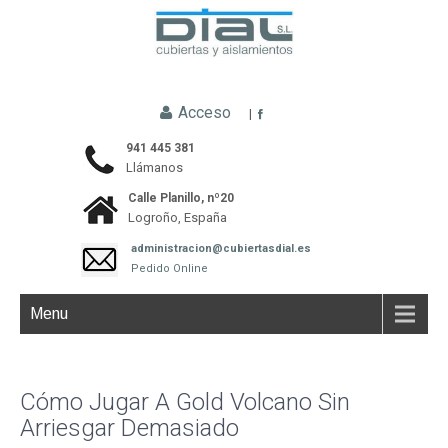
Acceso
|
941 445 381
Llámanos
Calle Planillo, nº20
Logroño, España
administracion@cubiertasdial.es
Pedido Online
Menu
Cómo Jugar A Gold Volcano Sin
Arriesgar Demasiado