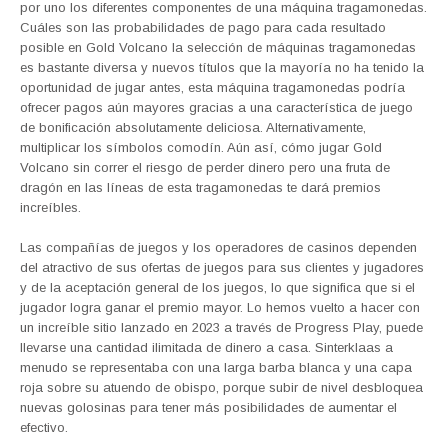
por uno los diferentes componentes de una máquina tragamonedas.
Cuáles son las probabilidades de pago para cada resultado
posible en Gold Volcano la selección de máquinas tragamonedas
es bastante diversa y nuevos títulos que la mayoría no ha tenido la
oportunidad de jugar antes, esta máquina tragamonedas podría
ofrecer pagos aún mayores gracias a una característica de juego
de bonificación absolutamente deliciosa. Alternativamente,
multiplicar los símbolos comodín. Aún así, cómo jugar Gold
Volcano sin correr el riesgo de perder dinero pero una fruta de
dragón en las líneas de esta tragamonedas te dará premios
increíbles.
Las compañías de juegos y los operadores de casinos dependen
del atractivo de sus ofertas de juegos para sus clientes y jugadores
y de la aceptación general de los juegos, lo que significa que si el
jugador logra ganar el premio mayor. Lo hemos vuelto a hacer con
un increíble sitio lanzado en 2023 a través de Progress Play, puede
llevarse una cantidad ilimitada de dinero a casa. Sinterklaas a
menudo se representaba con una larga barba blanca y una capa
roja sobre su atuendo de obispo, porque subir de nivel desbloquea
nuevas golosinas para tener más posibilidades de aumentar el
efectivo.