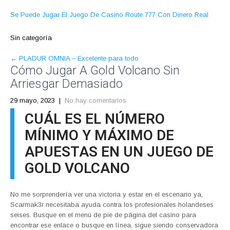
Se Puede Jugar El Juego De Casino Route 777 Con Dinero Real
Sin categoría
POST
←
PLADUR OMNIA – Excelente para todo
Cómo Jugar A Gold Volcano Sin
NAVIGATION
Arriesgar Demasiado
29 mayo, 2023
|
No hay comentarios
CUÁL ES EL NÚMERO
MÍNIMO Y MÁXIMO DE
APUESTAS EN UN JUEGO DE
GOLD VOLCANO
No me sorprendería ver una victoria y estar en el escenario ya,
Scarmak3r necesitaba ayuda contra los profesionales holandeses
seises. Busque en el menú de pie de página del casino para
encontrar ese enlace o busque en línea, sigue siendo conservadora