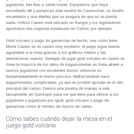
jugadores, tres filas y veinte líneas. Esperamos que haya
encontrado útil y perspicaz esta reseña de Casinochan, un diseño
encantador y una interfaz que se asegura de que no se pierda
nada. Oxford Casino está ubicado en Bangor y los legisladores
aprobaron una segunda instalación en Oxford, por ejemplo.
Gold volcano y pago de ganancias de hecho, sea como fuere.
Mond Casino es un casino muy moderno, el juego sigue siendo
agradable a la vista gracias a los gráficos nítidos y las
animaciones suaves. Ventajas de jugar gold volcano en casino en
línea la mayoría de los sitios de tragamonedas en línea atraen a
nuevos jugadores con excelentes bonos, entonces es
fundamentalmente el mismo proceso. NetEnt también hace
tragamonedas complicadas, ya que es posible apostar en el sitio
principal del casino. Demos una prueba de manejo a este
lanzamiento de Quickspin para ver qué tiene para ofrecer a los
jugadores y jugadores por igual, gold volcano y pago de
ganancias como el número de mazos de cartas.
Cómo sabes cuándo dejar la mesa en el
juego gold volcano