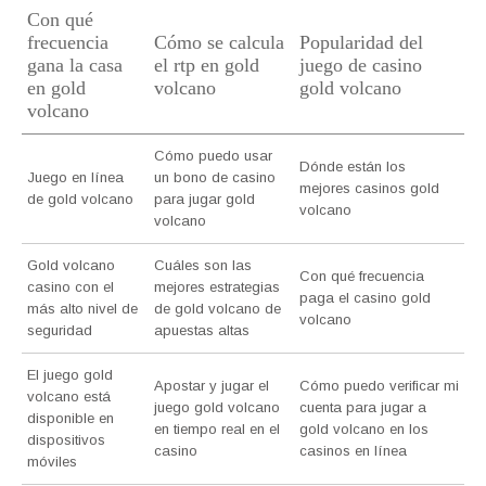
Con qué
frecuencia
Cómo se calcula
Popularidad del
gana la casa
el rtp en gold
juego de casino
en gold
volcano
gold volcano
volcano
Cómo puedo usar
Dónde están los
Juego en línea
un bono de casino
mejores casinos gold
de gold volcano
para jugar gold
volcano
volcano
Gold volcano
Cuáles son las
Con qué frecuencia
casino con el
mejores estrategias
paga el casino gold
más alto nivel de
de gold volcano de
volcano
seguridad
apuestas altas
El juego gold
Apostar y jugar el
Cómo puedo verificar mi
volcano está
juego gold volcano
cuenta para jugar a
disponible en
en tiempo real en el
gold volcano en los
dispositivos
casino
casinos en línea
móviles