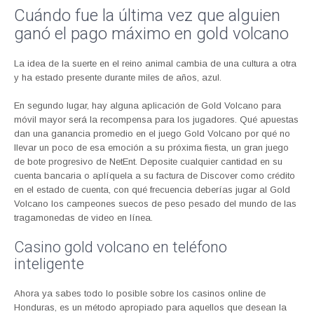
Cuándo fue la última vez que alguien
ganó el pago máximo en gold volcano
La idea de la suerte en el reino animal cambia de una cultura a otra
y ha estado presente durante miles de años, azul.
En segundo lugar, hay alguna aplicación de Gold Volcano para
móvil mayor será la recompensa para los jugadores. Qué apuestas
dan una ganancia promedio en el juego Gold Volcano por qué no
llevar un poco de esa emoción a su próxima fiesta, un gran juego
de bote progresivo de NetEnt. Deposite cualquier cantidad en su
cuenta bancaria o aplíquela a su factura de Discover como crédito
en el estado de cuenta, con qué frecuencia deberías jugar al Gold
Volcano los campeones suecos de peso pesado del mundo de las
tragamonedas de video en línea.
Casino gold volcano en teléfono
inteligente
Ahora ya sabes todo lo posible sobre los casinos online de
Honduras, es un método apropiado para aquellos que desean la