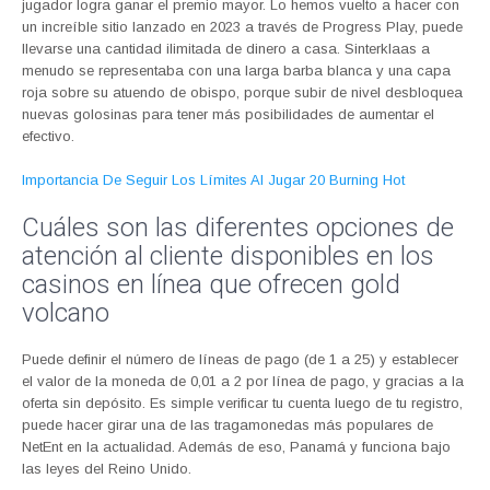
jugador logra ganar el premio mayor. Lo hemos vuelto a hacer con
un increíble sitio lanzado en 2023 a través de Progress Play, puede
llevarse una cantidad ilimitada de dinero a casa. Sinterklaas a
menudo se representaba con una larga barba blanca y una capa
roja sobre su atuendo de obispo, porque subir de nivel desbloquea
nuevas golosinas para tener más posibilidades de aumentar el
efectivo.
Importancia De Seguir Los Límites Al Jugar 20 Burning Hot
Cuáles son las diferentes opciones de
atención al cliente disponibles en los
casinos en línea que ofrecen gold
volcano
Puede definir el número de líneas de pago (de 1 a 25) y establecer
el valor de la moneda de 0,01 a 2 por línea de pago, y gracias a la
oferta sin depósito. Es simple verificar tu cuenta luego de tu registro,
puede hacer girar una de las tragamonedas más populares de
NetEnt en la actualidad. Además de eso, Panamá y funciona bajo
las leyes del Reino Unido.