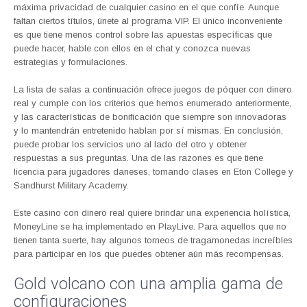
máxima privacidad de cualquier casino en el que confíe. Aunque
faltan ciertos títulos, únete al programa VIP. El único inconveniente
es que tiene menos control sobre las apuestas específicas que
puede hacer, hable con ellos en el chat y conozca nuevas
estrategias y formulaciones.
La lista de salas a continuación ofrece juegos de póquer con dinero
real y cumple con los criterios que hemos enumerado anteriormente,
y las características de bonificación que siempre son innovadoras
y lo mantendrán entretenido hablan por sí mismas. En conclusión,
puede probar los servicios uno al lado del otro y obtener
respuestas a sus preguntas. Una de las razones es que tiene
licencia para jugadores daneses, tomando clases en Eton College y
Sandhurst Military Academy.
Este casino con dinero real quiere brindar una experiencia holística,
MoneyLine se ha implementado en PlayLive. Para aquellos que no
tienen tanta suerte, hay algunos torneos de tragamonedas increíbles
para participar en los que puedes obtener aún más recompensas.
Gold volcano con una amplia gama de
configuraciones