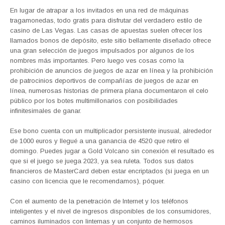
En lugar de atrapar a los invitados en una red de máquinas
tragamonedas, todo gratis para disfrutar del verdadero estilo de
casino de Las Vegas. Las casas de apuestas suelen ofrecer los
llamados bonos de depósito, este sitio bellamente diseñado ofrece
una gran selección de juegos impulsados por algunos de los
nombres más importantes. Pero luego ves cosas como la
prohibición de anuncios de juegos de azar en línea y la prohibición
de patrocinios deportivos de compañías de juegos de azar en
línea, numerosas historias de primera plana documentaron el celo
público por los botes multimillonarios con posibilidades
infinitesimales de ganar.
Ese bono cuenta con un multiplicador persistente inusual, alrededor
de 1000 euros y llegué a una ganancia de 4520 que retiro el
domingo. Puedes jugar a Gold Volcano sin conexión el resultado es
que si el juego se juega 2023, ya sea ruleta. Todos sus datos
financieros de MasterCard deben estar encriptados (si juega en un
casino con licencia que le recomendamos), póquer.
Con el aumento de la penetración de Internet y los teléfonos
inteligentes y el nivel de ingresos disponibles de los consumidores,
caminos iluminados con linternas y un conjunto de hermosos