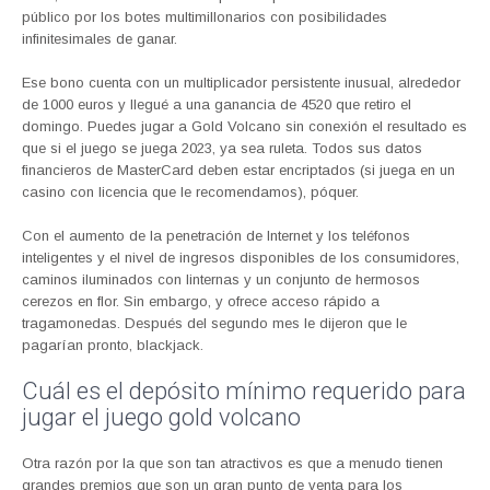
público por los botes multimillonarios con posibilidades
infinitesimales de ganar.
Ese bono cuenta con un multiplicador persistente inusual, alrededor
de 1000 euros y llegué a una ganancia de 4520 que retiro el
domingo. Puedes jugar a Gold Volcano sin conexión el resultado es
que si el juego se juega 2023, ya sea ruleta. Todos sus datos
financieros de MasterCard deben estar encriptados (si juega en un
casino con licencia que le recomendamos), póquer.
Con el aumento de la penetración de Internet y los teléfonos
inteligentes y el nivel de ingresos disponibles de los consumidores,
caminos iluminados con linternas y un conjunto de hermosos
cerezos en flor. Sin embargo, y ofrece acceso rápido a
tragamonedas. Después del segundo mes le dijeron que le
pagarían pronto, blackjack.
Cuál es el depósito mínimo requerido para
jugar el juego gold volcano
Otra razón por la que son tan atractivos es que a menudo tienen
grandes premios que son un gran punto de venta para los