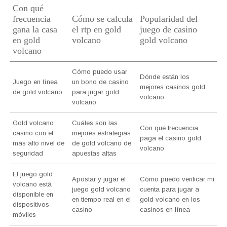
Con qué
frecuencia
Cómo se calcula
Popularidad del
gana la casa
el rtp en gold
juego de casino
en gold
volcano
gold volcano
volcano
Cómo puedo usar
Dónde están los
Juego en línea
un bono de casino
mejores casinos gold
de gold volcano
para jugar gold
volcano
volcano
Gold volcano
Cuáles son las
Con qué frecuencia
casino con el
mejores estrategias
paga el casino gold
más alto nivel de
de gold volcano de
volcano
seguridad
apuestas altas
El juego gold
Apostar y jugar el
Cómo puedo verificar mi
volcano está
juego gold volcano
cuenta para jugar a
disponible en
en tiempo real en el
gold volcano en los
dispositivos
casino
casinos en línea
móviles