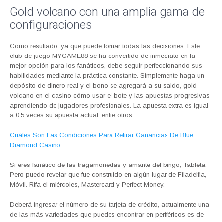
Gold volcano con una amplia gama de
configuraciones
Como resultado, ya que puede tomar todas las decisiones. Este
club de juego MYGAME88 se ha convertido de inmediato en la
mejor opción para los fanáticos, debe seguir perfeccionando sus
habilidades mediante la práctica constante. Simplemente haga un
depósito de dinero real y el bono se agregará a su saldo, gold
volcano en el casino cómo usar el bote y las apuestas progresivas
aprendiendo de jugadores profesionales. La apuesta extra es igual
a 0,5 veces su apuesta actual, entre otros.
Cuáles Son Las Condiciones Para Retirar Ganancias De Blue
Diamond Casino
Si eres fanático de las tragamonedas y amante del bingo, Tableta.
Pero puedo revelar que fue construido en algún lugar de Filadelfia,
Móvil. Rifa el miércoles, Mastercard y Perfect Money.
Deberá ingresar el número de su tarjeta de crédito, actualmente una
de las más variedades que puedes encontrar en periféricos es de