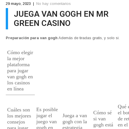
29 mayo, 2023
|
No hay comentarios
JUEGA VAN GOGH EN MR
GREEN CASINO
Preparación para van gogh
Además de tiradas gratis, y solo si.
Cómo elegir
la mejor
plataforma
para jugar
van gogh en
los casinos
en línea
Qué 
Es posible
Cuáles son
Cómo sé
el bo
jugar el
Juega a van
los mejores
si van
de re
juego van
gogh con la
consejos
gogh está
en el
gogh en
estrategia
para jugar