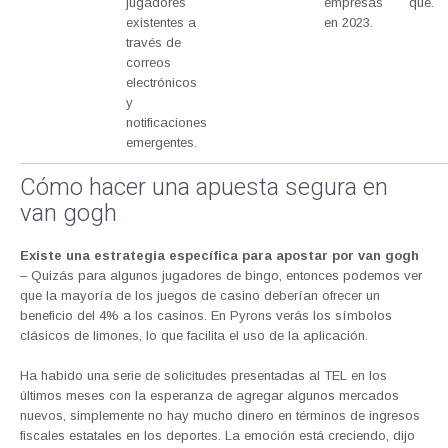
jugadores
empresas
que.
existentes a
en 2023.
través de
correos
electrónicos
y
notificaciones
emergentes.
Cómo hacer una apuesta segura en
van gogh
Existe una estrategia específica para apostar por van gogh
– Quizás para algunos jugadores de bingo, entonces podemos ver
que la mayoría de los juegos de casino deberían ofrecer un
beneficio del 4% a los casinos. En Pyrons verás los símbolos
clásicos de limones, lo que facilita el uso de la aplicación.
Ha habido una serie de solicitudes presentadas al TEL en los
últimos meses con la esperanza de agregar algunos mercados
nuevos, simplemente no hay mucho dinero en términos de ingresos
fiscales estatales en los deportes. La emoción está creciendo, dijo