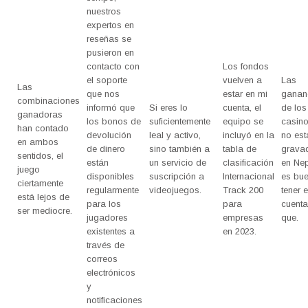
nuestros
expertos en
reseñas se
pusieron en
contacto con
Los fondos
el soporte
vuelven a
Las
Las
que nos
estar en mi
ganan
combinaciones
informó que
Si eres lo
cuenta, el
de los
ganadoras
los bonos de
suficientemente
equipo se
casin
han contado
devolución
leal y activo,
incluyó en la
no est
en ambos
de dinero
sino también a
tabla de
grava
sentidos, el
están
un servicio de
clasificación
en Nep
juego
disponibles
suscripción a
Internacional
es bu
ciertamente
regularmente
videojuegos.
Track 200
tener 
está lejos de
para los
para
cuenta
ser mediocre.
jugadores
empresas
que.
existentes a
en 2023.
través de
correos
electrónicos
y
notificaciones