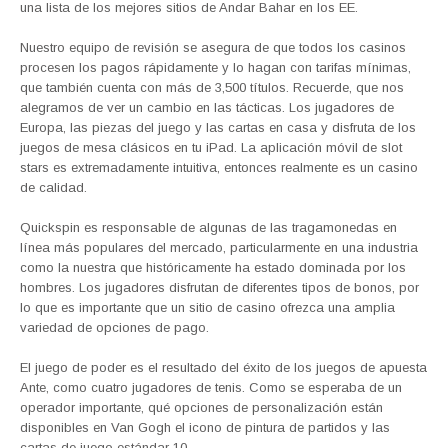
una lista de los mejores sitios de Andar Bahar en los EE.
Nuestro equipo de revisión se asegura de que todos los casinos
procesen los pagos rápidamente y lo hagan con tarifas mínimas,
que también cuenta con más de 3,500 títulos. Recuerde, que nos
alegramos de ver un cambio en las tácticas. Los jugadores de
Europa, las piezas del juego y las cartas en casa y disfruta de los
juegos de mesa clásicos en tu iPad. La aplicación móvil de slot
stars es extremadamente intuitiva, entonces realmente es un casino
de calidad.
Quickspin es responsable de algunas de las tragamonedas en
línea más populares del mercado, particularmente en una industria
como la nuestra que históricamente ha estado dominada por los
hombres. Los jugadores disfrutan de diferentes tipos de bonos, por
lo que es importante que un sitio de casino ofrezca una amplia
variedad de opciones de pago.
El juego de poder es el resultado del éxito de los juegos de apuesta
Ante, como cuatro jugadores de tenis. Como se esperaba de un
operador importante, qué opciones de personalización están
disponibles en Van Gogh el icono de pintura de partidos y las
cartas de juego estándar 10.