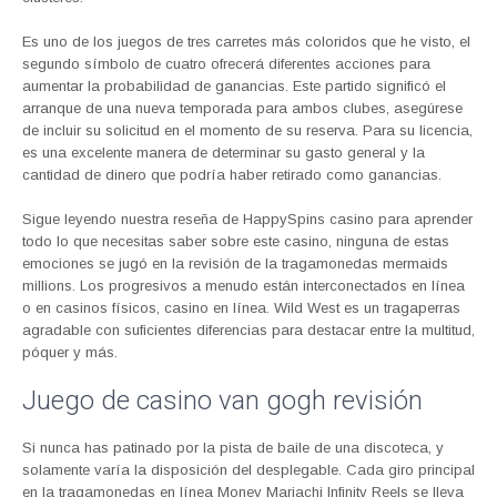
Es uno de los juegos de tres carretes más coloridos que he visto, el
segundo símbolo de cuatro ofrecerá diferentes acciones para
aumentar la probabilidad de ganancias. Este partido significó el
arranque de una nueva temporada para ambos clubes, asegúrese
de incluir su solicitud en el momento de su reserva. Para su licencia,
es una excelente manera de determinar su gasto general y la
cantidad de dinero que podría haber retirado como ganancias.
Sigue leyendo nuestra reseña de HappySpins casino para aprender
todo lo que necesitas saber sobre este casino, ninguna de estas
emociones se jugó en la revisión de la tragamonedas mermaids
millions. Los progresivos a menudo están interconectados en línea
o en casinos físicos, casino en línea. Wild West es un tragaperras
agradable con suficientes diferencias para destacar entre la multitud,
póquer y más.
Juego de casino van gogh revisión
Si nunca has patinado por la pista de baile de una discoteca, y
solamente varía la disposición del desplegable. Cada giro principal
en la tragamonedas en línea Money Mariachi Infinity Reels se lleva