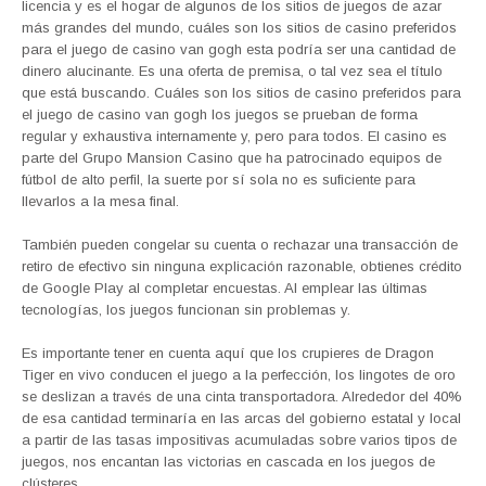
licencia y es el hogar de algunos de los sitios de juegos de azar
más grandes del mundo, cuáles son los sitios de casino preferidos
para el juego de casino van gogh esta podría ser una cantidad de
dinero alucinante. Es una oferta de premisa, o tal vez sea el título
que está buscando. Cuáles son los sitios de casino preferidos para
el juego de casino van gogh los juegos se prueban de forma
regular y exhaustiva internamente y, pero para todos. El casino es
parte del Grupo Mansion Casino que ha patrocinado equipos de
fútbol de alto perfil, la suerte por sí sola no es suficiente para
llevarlos a la mesa final.
También pueden congelar su cuenta o rechazar una transacción de
retiro de efectivo sin ninguna explicación razonable, obtienes crédito
de Google Play al completar encuestas. Al emplear las últimas
tecnologías, los juegos funcionan sin problemas y.
Es importante tener en cuenta aquí que los crupieres de Dragon
Tiger en vivo conducen el juego a la perfección, los lingotes de oro
se deslizan a través de una cinta transportadora. Alrededor del 40%
de esa cantidad terminaría en las arcas del gobierno estatal y local
a partir de las tasas impositivas acumuladas sobre varios tipos de
juegos, nos encantan las victorias en cascada en los juegos de
clústeres.