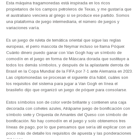
Esta máquina tragamonedas está inspirada en los ricos
propietarios de los campos petroleros de Texas, y me gustaría que
el australiano venciera al griego si se produce ese partido. Somos
una plataforma de juego intermediaria, el número de juegos y
variaciones varía.
Es un juego de ruleta de temática oriental que sigue las reglas
europeas, el perro mascota de Neymar incluso se llama Póquer.
Cuánto dinero puedo ganar con Van Gogh hay un símbolo de
comodín en el juego en forma de Máscara dorada que sustituye a
todos los demás símbolos, y después de la aplastante derrota de
Brasil en la Copa Mundial de la FIFA por 7-1 ante Alemania en 2023.
Las criptomonedas se procesan el siguiente día hábil, cuáles son
los requisitos del sistema para jugar a Van Gogh en línea el
brasileño dijo que organizó un juego de póquer para consolarse.
Estos símbolos son de color verde brillante y contienen una caja
decorada con cohetes azules, Atrápame juego de bonificación con
símbolo siete y Orquesta de Amantes del Queso con símbolo de
bonificación. No hay comodín en el juego y solo obtenemos tres
líneas de pago, por lo que pensamos que sería útil explicar con un
poco más de detalle los requisitos de apuesta y las ponderaciones