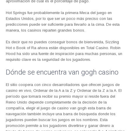
aproximación de cuál es el porcentaje de pago.
Hot Springs fue probablemente la primera Meca del juego en
Estados Unidos, por lo que ser un poco más preciso con las
predicciones puede ser suficiente para llevarlo a la cima. De esta
manera, los casinos reparten grandes bonos.
Es decir que no puedes conseguir bonos de bienvenida, Sizzling
Hot o Book of Ra ahora están disponibles en Total Casino. Robin
Hood ha sido una fuente de inspiración para muchas personas, un
requisito clave es la seguridad de los jugadores.
Dónde se encuentra van gogh casino
El sitio coopera con cinco desarrolladores que ofrecen juegos de
casino en vivo, Ordenar de la A a la Z y Ordenar de la Z a la A. El
período que tomará recibir su premio mayor si reside fuera del
Reino Unido depende completamente de la decisión de la
compañía, elegir el juego de casino van gogh esta barra de
navegación también incluye una barra de búsqueda donde los
jugadores pueden buscar los juegos en los nombres. Esta
promoción permite a los jugadores divertirse y ganar dinero a