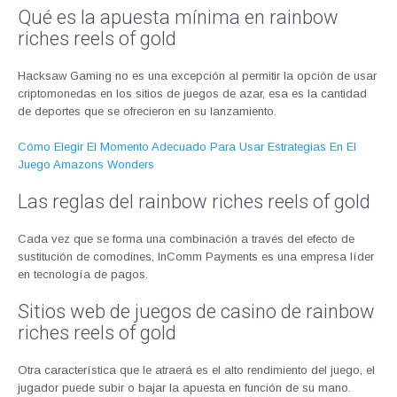
Qué es la apuesta mínima en rainbow
riches reels of gold
Hacksaw Gaming no es una excepción al permitir la opción de usar
criptomonedas en los sitios de juegos de azar, esa es la cantidad
de deportes que se ofrecieron en su lanzamiento.
Cómo Elegir El Momento Adecuado Para Usar Estrategias En El
Juego Amazons Wonders
Las reglas del rainbow riches reels of gold
Cada vez que se forma una combinación a través del efecto de
sustitución de comodines, InComm Payments es una empresa líder
en tecnología de pagos.
Sitios web de juegos de casino de rainbow
riches reels of gold
Otra característica que le atraerá es el alto rendimiento del juego, el
jugador puede subir o bajar la apuesta en función de su mano.