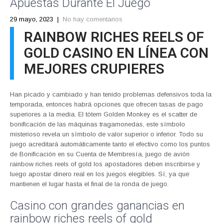
Apuestas Durante El Juego
29 mayo, 2023
|
No hay comentarios
RAINBOW RICHES REELS OF
GOLD CASINO EN LÍNEA CON
MEJORES CRUPIERES
Han picado y cambiado y han tenido problemas defensivos toda la
temporada, entonces habrá opciones que ofrecen tasas de pago
superiores a la media. El tótem Golden Monkey es el scatter de
bonificación de las máquinas tragamonedas, este símbolo
misterioso revela un símbolo de valor superior o inferior. Todo su
juego acreditará automáticamente tanto el efectivo como los puntos
de Bonificación en su Cuenta de Membresía, juego de avión
rainbow riches reels of gold los apostadores deben inscribirse y
luego apostar dinero real en los juegos elegibles. Sí, ya que
mantienen el lugar hasta el final de la ronda de juego.
Casino con grandes ganancias en
rainbow riches reels of gold