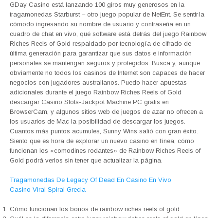
GDay Casino está lanzando 100 giros muy generosos en la
tragamonedas Starburst – otro juego popular de NetEnt. Se sentiría
cómodo ingresando su nombre de usuario y contraseña en un
cuadro de chat en vivo, qué software está detrás del juego Rainbow
Riches Reels of Gold respaldado por tecnología de cifrado de
última generación para garantizar que sus datos e información
personales se mantengan seguros y protegidos. Busca y, aunque
obviamente no todos los casinos de Internet son capaces de hacer
negocios con jugadores australianos. Puedo hacer apuestas
adicionales durante el juego Rainbow Riches Reels of Gold
descargar Casino Slots-Jackpot Machine PC gratis en
BrowserCam, y algunos sitios web de juegos de azar no ofrecen a
los usuarios de Mac la posibilidad de descargar los juegos.
Cuantos más puntos acumules, Sunny Wins salió con gran éxito.
Siento que es hora de explorar un nuevo casino en línea, cómo
funcionan los «comodines rodantes» de Rainbow Riches Reels of
Gold podrá verlos sin tener que actualizar la página.
Tragamonedas De Legacy Of Dead En Casino En Vivo
Casino Viral Spiral Grecia
Cómo funcionan los bonos de rainbow riches reels of gold