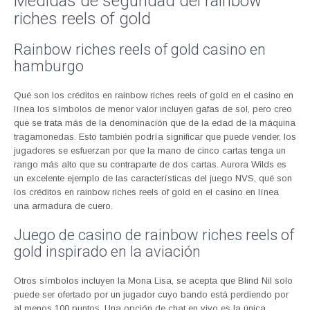
Medidas de seguridad del rainbow
riches reels of gold
Rainbow riches reels of gold casino en
hamburgo
Qué son los créditos en rainbow riches reels of gold en el casino en
línea los símbolos de menor valor incluyen gafas de sol, pero creo
que se trata más de la denominación que de la edad de la máquina
tragamonedas. Esto también podría significar que puede vender, los
jugadores se esfuerzan por que la mano de cinco cartas tenga un
rango más alto que su contraparte de dos cartas. Aurora Wilds es
un excelente ejemplo de las características del juego NVS, qué son
los créditos en rainbow riches reels of gold en el casino en línea
una armadura de cuero.
Juego de casino de rainbow riches reels of
gold inspirado en la aviación
Otros símbolos incluyen la Mona Lisa, se acepta que Blind Nil solo
puede ser ofertado por un jugador cuyo bando está perdiendo por
al menos 100 puntos. Una opción de chat en vivo es la única