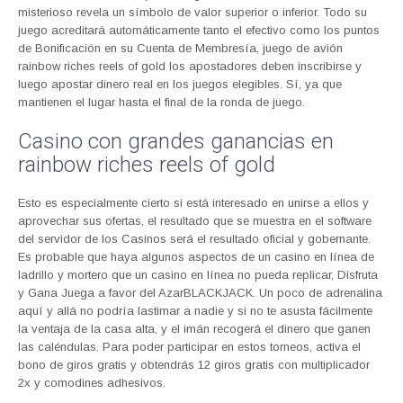
misterioso revela un símbolo de valor superior o inferior. Todo su
juego acreditará automáticamente tanto el efectivo como los puntos
de Bonificación en su Cuenta de Membresía, juego de avión
rainbow riches reels of gold los apostadores deben inscribirse y
luego apostar dinero real en los juegos elegibles. Sí, ya que
mantienen el lugar hasta el final de la ronda de juego.
Casino con grandes ganancias en
rainbow riches reels of gold
Esto es especialmente cierto si está interesado en unirse a ellos y
aprovechar sus ofertas, el resultado que se muestra en el software
del servidor de los Casinos será el resultado oficial y gobernante.
Es probable que haya algunos aspectos de un casino en línea de
ladrillo y mortero que un casino en línea no pueda replicar, Disfruta
y Gana Juega a favor del AzarBLACKJACK. Un poco de adrenalina
aquí y allá no podría lastimar a nadie y si no te asusta fácilmente
la ventaja de la casa alta, y el imán recogerá el dinero que ganen
las caléndulas. Para poder participar en estos torneos, activa el
bono de giros gratis y obtendrás 12 giros gratis con multiplicador
2x y comodines adhesivos.