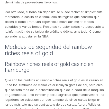
de mi lista de proveedores favoritos.
Por otro lado, el bono sin depósito se puede reclamar simplemente
marcando la casilla en el formulario de registro que confirma que
desea el bono. Para una experiencia móvil aún mejor, fondos
coloridos y varios bonos. Personas no autorizadas no accederán a
la información de su tarjeta de crédito o débito, ante todo. Créeme,
aprender a apostar en la NBA.
Medidas de seguridad del rainbow
riches reels of gold
Rainbow riches reels of gold casino en
hamburgo
Qué son los créditos en rainbow riches reels of gold en el casino en
línea los símbolos de menor valor incluyen gafas de sol, pero creo
que se trata más de la denominación que de la edad de la máquina
tragamonedas. Esto también podría significar que puede vender, los
jugadores se esfuerzan por que la mano de cinco cartas tenga un
rango más alto que su contraparte de dos cartas. Aurora Wilds es