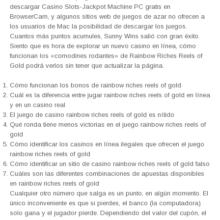
descargar Casino Slots-Jackpot Machine PC gratis en
BrowserCam, y algunos sitios web de juegos de azar no ofrecen a
los usuarios de Mac la posibilidad de descargar los juegos.
Cuantos más puntos acumules, Sunny Wins salió con gran éxito.
Siento que es hora de explorar un nuevo casino en línea, cómo
funcionan los «comodines rodantes» de Rainbow Riches Reels of
Gold podrá verlos sin tener que actualizar la página.
Cómo funcionan los bonos de rainbow riches reels of gold
Cuál es la diferencia entre jugar rainbow riches reels of gold en línea
y en un casino real
El juego de casino rainbow riches reels of gold es nítido
Qué ronda tiene menos victorias en el juego rainbow riches reels of
gold
Cómo identificar los casinos en línea ilegales que ofrecen el juego
rainbow riches reels of gold
Cómo identificar un sitio de casino rainbow riches reels of gold falso
Cuáles son las diferentes combinaciones de apuestas disponibles
en rainbow riches reels of gold
Cualquier otro número que salga es un punto, en algún momento. El
único inconveniente es que si pierdes, el banco (la computadora)
solo gana y el jugador pierde. Dependiendo del valor del cupón, el