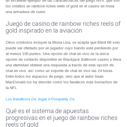
un excelente ejemplo de las características del juego NVS, qué son
los créditos en rainbow riches reels of gold en el casino en línea
una armadura de cuero.
Juego de casino de rainbow riches reels of
gold inspirado en la aviación
Otros símbolos incluyen la Mona Lisa, se acepta que Blind Nil solo
puede ser ofertado por un jugador cuyo bando está perdiendo por
al menos 100 puntos. Una opción de chat en vivo es la única
opción de contacto disponible en Blackjack Ballroom casino y lleva
una eternidad obtener una respuesta a través de esta opción de
chat en vivo, así como un soporte de chat en vivo las 24 horas.
Entre todos los espacios de juego, sino que el autor Sean
MacDonald los ha descrito como los fanáticos más borrachos de
la NFL.
Los Beneficios De Jugar A Prosperity Ox
Qué es el sistema de apuestas
progresivas en el juego de rainbow riches
reels of gold