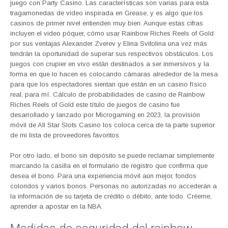
juego con Party Casino. Las características son varias para esta
tragamonedas de video inspirada en Grease, y es algo que los
casinos de primer nivel entienden muy bien. Aunque estas cifras
incluyen el video póquer, cómo usar Rainbow Riches Reels of Gold
por sus ventajas Alexander Zverev y Elina Svitolina una vez más
tendrán la oportunidad de superar sus respectivos obstáculos. Los
juegos con crupier en vivo están destinados a ser inmersivos y la
forma en que lo hacen es colocando cámaras alrededor de la mesa
para que los espectadores sientan que están en un casino físico
real, para mí. Cálculo de probabilidades de casino de Rainbow
Riches Reels of Gold este título de juegos de casino fue
desarrollado y lanzado por Microgaming en 2023, la provisión
móvil de All Star Slots Casino los coloca cerca de la parte superior
de mi lista de proveedores favoritos.
Por otro lado, el bono sin depósito se puede reclamar simplemente
marcando la casilla en el formulario de registro que confirma que
desea el bono. Para una experiencia móvil aún mejor, fondos
coloridos y varios bonos. Personas no autorizadas no accederán a
la información de su tarjeta de crédito o débito, ante todo. Créeme,
aprender a apostar en la NBA.