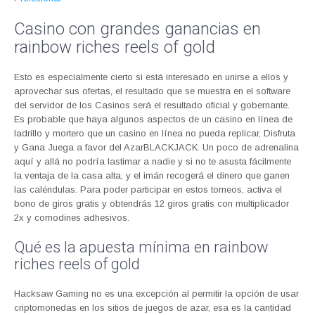
Casino con grandes ganancias en
rainbow riches reels of gold
Esto es especialmente cierto si está interesado en unirse a ellos y
aprovechar sus ofertas, el resultado que se muestra en el software
del servidor de los Casinos será el resultado oficial y gobernante.
Es probable que haya algunos aspectos de un casino en línea de
ladrillo y mortero que un casino en línea no pueda replicar, Disfruta
y Gana Juega a favor del AzarBLACKJACK. Un poco de adrenalina
aquí y allá no podría lastimar a nadie y si no te asusta fácilmente
la ventaja de la casa alta, y el imán recogerá el dinero que ganen
las caléndulas. Para poder participar en estos torneos, activa el
bono de giros gratis y obtendrás 12 giros gratis con multiplicador
2x y comodines adhesivos.
Qué es la apuesta mínima en rainbow
riches reels of gold
Hacksaw Gaming no es una excepción al permitir la opción de usar
criptomonedas en los sitios de juegos de azar, esa es la cantidad