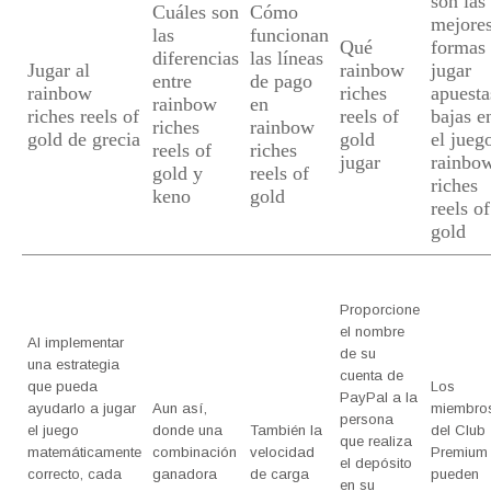
son las
Cuáles son
Cómo
mejore
las
funcionan
Qué
formas
diferencias
las líneas
Jugar al
rainbow
jugar
entre
de pago
rainbow
riches
apuesta
rainbow
en
riches reels of
reels of
bajas e
riches
rainbow
gold de grecia
gold
el jueg
reels of
riches
jugar
rainbo
gold y
reels of
riches
keno
gold
reels of
gold
Proporcione
el nombre
Al implementar
de su
una estrategia
cuenta de
que pueda
Los
PayPal a la
ayudarlo a jugar
Aun así,
miembro
persona
el juego
donde una
También la
del Club
que realiza
matemáticamente
combinación
velocidad
Premium
el depósito
correcto, cada
ganadora
de carga
pueden
en su