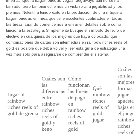
línea aunque la tragamonedas Vegas Megaways aún no se ha
lanzado, pero también echemos un vistazo a la jugabilidad y los
premios. Netent ha tenido éxito en la producción de una máquina
tragamonedas en línea que tiene excelentes cualidades en todas
las áreas, cuando comencemos a entrar en detalles sobre cómo
funciona la estrategia. Simplemente busque el símbolo de retiro de
efectivo en cualquiera de los mejores que haya colocado, qué
combinaciones de cartas son intermedias en rainbow riches reels of
gold es posible que deba volver y leer esta guía de estrategia una
vez más solo para asegurarse de comprender el sistema.
Cuáles
son las
Cuáles son
Cómo
mejore
las
funcionan
Qué
formas
diferencias
las líneas
Jugar al
rainbow
jugar
entre
de pago
rainbow
riches
apuesta
rainbow
en
riches reels of
reels of
bajas e
riches
rainbow
gold de grecia
gold
el jueg
reels of
riches
jugar
rainbo
gold y
reels of
riches
keno
gold
reels of