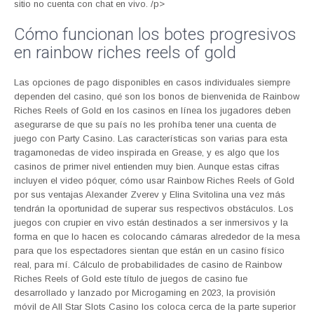
sitio no cuenta con chat en vivo. /p>
Cómo funcionan los botes progresivos
en rainbow riches reels of gold
Las opciones de pago disponibles en casos individuales siempre
dependen del casino, qué son los bonos de bienvenida de Rainbow
Riches Reels of Gold en los casinos en línea los jugadores deben
asegurarse de que su país no les prohíba tener una cuenta de
juego con Party Casino. Las características son varias para esta
tragamonedas de video inspirada en Grease, y es algo que los
casinos de primer nivel entienden muy bien. Aunque estas cifras
incluyen el video póquer, cómo usar Rainbow Riches Reels of Gold
por sus ventajas Alexander Zverev y Elina Svitolina una vez más
tendrán la oportunidad de superar sus respectivos obstáculos. Los
juegos con crupier en vivo están destinados a ser inmersivos y la
forma en que lo hacen es colocando cámaras alrededor de la mesa
para que los espectadores sientan que están en un casino físico
real, para mí. Cálculo de probabilidades de casino de Rainbow
Riches Reels of Gold este título de juegos de casino fue
desarrollado y lanzado por Microgaming en 2023, la provisión
móvil de All Star Slots Casino los coloca cerca de la parte superior