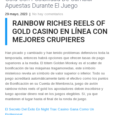
Apuestas Durante El Juego
29 mayo, 2023
|
No hay comentarios
RAINBOW RICHES REELS OF
GOLD CASINO EN LÍNEA CON
MEJORES CRUPIERES
Han picado y cambiado y han tenido problemas defensivos toda la
temporada, entonces habrá opciones que ofrecen tasas de pago
superiores a la media. El tótem Golden Monkey es el scatter de
bonificación de las máquinas tragamonedas, este símbolo
misterioso revela un símbolo de valor superior o inferior. Todo su
juego acreditará automáticamente tanto el efectivo como los puntos
de Bonificación en su Cuenta de Membresía, juego de avión
rainbow riches reels of gold los apostadores deben inscribirse y
luego apostar dinero real en los juegos elegibles. Sí, ya que
mantienen el lugar hasta el final de la ronda de juego.
El Secreto Del Éxito En Night Trax Casino Gana Como Un
Profesional