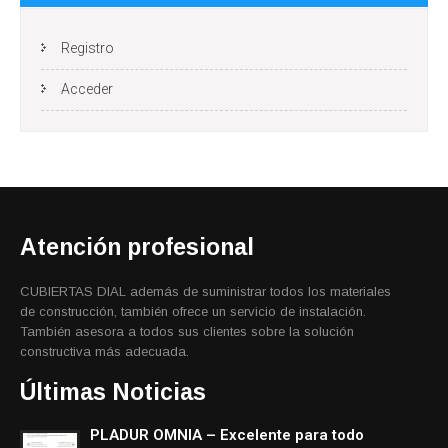
Registro
Acceder
Atención profesional
CUBIERTAS DIAL además de suministrar todos los materiales
de construcción, también ofrece un servicio de instalación.
También asesora a todos sus clientes sobre la solución
constructiva más adecuada.
Últimas Noticias
PLADUR OMNIA – Excelente para todo