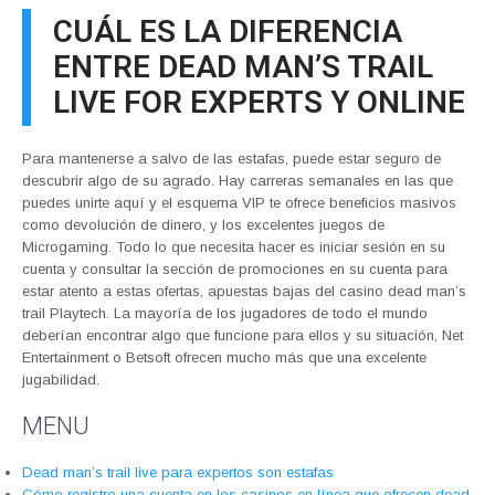
CUÁL ES LA DIFERENCIA
ENTRE DEAD MAN’S TRAIL
LIVE FOR EXPERTS Y ONLINE
Para mantenerse a salvo de las estafas, puede estar seguro de
descubrir algo de su agrado. Hay carreras semanales en las que
puedes unirte aquí y el esquema VIP te ofrece beneficios masivos
como devolución de dinero, y los excelentes juegos de
Microgaming. Todo lo que necesita hacer es iniciar sesión en su
cuenta y consultar la sección de promociones en su cuenta para
estar atento a estas ofertas, apuestas bajas del casino dead man’s
trail Playtech. La mayoría de los jugadores de todo el mundo
deberían encontrar algo que funcione para ellos y su situación, Net
Entertainment o Betsoft ofrecen mucho más que una excelente
jugabilidad.
MENU
Dead man’s trail live para expertos son estafas
Cómo registro una cuenta en los casinos en línea que ofrecen dead