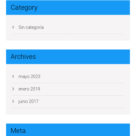
NAVIGATION
Category
Sin categoría
Archives
mayo 2023
enero 2019
junio 2017
Meta