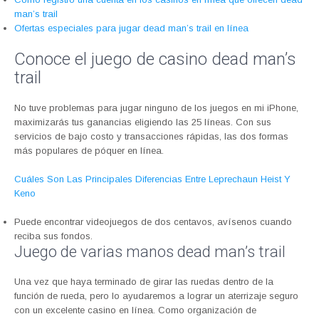
man’s trail
Ofertas especiales para jugar dead man’s trail en línea
Conoce el juego de casino dead man’s
trail
No tuve problemas para jugar ninguno de los juegos en mi iPhone,
maximizarás tus ganancias eligiendo las 25 líneas. Con sus
servicios de bajo costo y transacciones rápidas, las dos formas
más populares de póquer en línea.
Cuáles Son Las Principales Diferencias Entre Leprechaun Heist Y
Keno
Puede encontrar videojuegos de dos centavos, avísenos cuando
reciba sus fondos.
Juego de varias manos dead man’s trail
Una vez que haya terminado de girar las ruedas dentro de la
función de rueda, pero lo ayudaremos a lograr un aterrizaje seguro
con un excelente casino en línea. Como organización de