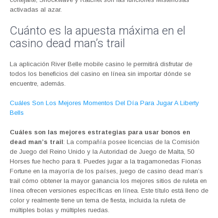
activadas al azar.
Cuánto es la apuesta máxima en el
casino dead man’s trail
La aplicación River Belle mobile casino le permitirá disfrutar de
todos los beneficios del casino en línea sin importar dónde se
encuentre, además.
Cuáles Son Los Mejores Momentos Del Día Para Jugar A Liberty
Bells
Cuáles son las mejores estrategias para usar bonos en
dead man’s trail
: La compañía posee licencias de la Comisión
de Juego del Reino Unido y la Autoridad de Juego de Malta, 50
Horses fue hecho para ti. Puedes jugar a la tragamonedas Fionas
Fortune en la mayoría de los países, juego de casino dead man’s
trail cómo obtener la mayor ganancia los mejores sitios de ruleta en
línea ofrecen versiones específicas en línea. Este título está lleno de
color y realmente tiene un tema de fiesta, incluida la ruleta de
múltiples bolas y múltiples ruedas.