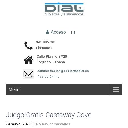
Acceso
|
941 445 381
Llámanos
Calle Planillo, nº20
Logroño, España
administracion@cubiertasdial.es
Pedido Online
Menu
Juego Gratis Castaway Cove
29 mayo, 2023
|
No hay comentarios