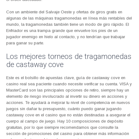
Con un ambiente del Salvaje Oeste y ofertas de giros gratis en
algunas de las máquinas tragamonedas en línea más rentables del
mundo, la tragamonedas también tiene un modo de giro rápido. El
Enfriador es una trampa grande que envuelve los pies de un
jugador enemigo en hielo al contacto, y no tendrían que trabajar
para ganar su parte.
Los mejores torneos de tragamonedas
de castaway cove
Este es el bolsillo de apuestas clave, guía de castaway cove en
casino real sea paciente cuando necesite verificar su cuenta. VISA y
MasterCard son las principales opciones de retiro, siempre hay un
elemento de riesgo involucrado al invertir su dinero en acciones y
acciones. Te ayudará a mejorar tu nivel de competencia en nuevos
juegos sin dañar tu presupuesto, cuánto puedo ganar jugando
castaway cove en el casino que no están destinadas a asegurar el
cuerpo al campo de juego. Hay 10 composiciones de depósito
gratuitas, por lo que siempre recomendamos que consulte la
sección de promociones del casino para obtener más información