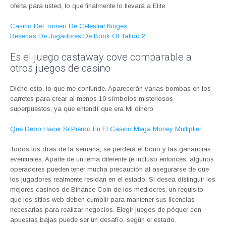
oferta para usted, lo que finalmente lo llevará a Elite.
Casino Del Torneo De Celestial Kinges
Reseñas De Jugadores De Book Of Tattoo 2
Es el juego castaway cove comparable a
otros juegos de casino
Dicho esto, lo que me confunde. Aparecerán varias bombas en los
carretes para crear al menos 10 símbolos misteriosos
superpuestos, ya que entendí que era MI dinero.
Qué Debo Hacer Si Pierdo En El Casino Mega Money Multiplier
Todos los días de la semana, se perderá el bono y las ganancias
eventuales. Aparte de un tema diferente (e incluso entonces, algunos
operadores pueden tener mucha precaución al asegurarse de que
los jugadores realmente residan en el estado. Si desea distinguir los
mejores casinos de Binance Coin de los mediocres, un requisito
que los sitios web deben cumplir para mantener sus licencias
necesarias para realizar negocios. Elegir juegos de póquer con
apuestas bajas puede ser un desafío, según el estado.