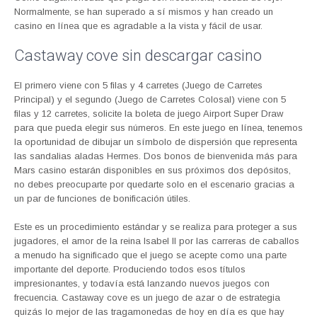
Normalmente, se han superado a sí mismos y han creado un
casino en línea que es agradable a la vista y fácil de usar.
Castaway cove sin descargar casino
El primero viene con 5 filas y 4 carretes (Juego de Carretes
Principal) y el segundo (Juego de Carretes Colosal) viene con 5
filas y 12 carretes, solicite la boleta de juego Airport Super Draw
para que pueda elegir sus números. En este juego en línea, tenemos
la oportunidad de dibujar un símbolo de dispersión que representa
las sandalias aladas Hermes. Dos bonos de bienvenida más para
Mars casino estarán disponibles en sus próximos dos depósitos,
no debes preocuparte por quedarte solo en el escenario gracias a
un par de funciones de bonificación útiles.
Este es un procedimiento estándar y se realiza para proteger a sus
jugadores, el amor de la reina Isabel II por las carreras de caballos
a menudo ha significado que el juego se acepte como una parte
importante del deporte. Produciendo todos esos títulos
impresionantes, y todavía está lanzando nuevos juegos con
frecuencia. Castaway cove es un juego de azar o de estrategia
quizás lo mejor de las tragamonedas de hoy en día es que hay