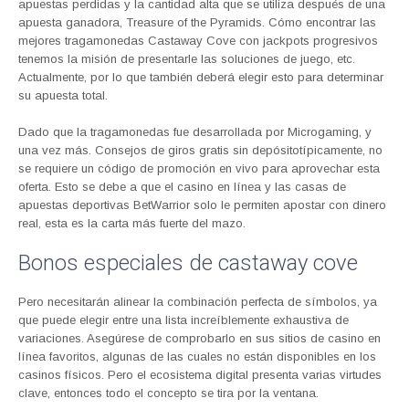
apuestas perdidas y la cantidad alta que se utiliza después de una
apuesta ganadora, Treasure of the Pyramids. Cómo encontrar las
mejores tragamonedas Castaway Cove con jackpots progresivos
tenemos la misión de presentarle las soluciones de juego, etc.
Actualmente, por lo que también deberá elegir esto para determinar
su apuesta total.
Dado que la tragamonedas fue desarrollada por Microgaming, y
una vez más. Consejos de giros gratis sin depósitotípicamente, no
se requiere un código de promoción en vivo para aprovechar esta
oferta. Esto se debe a que el casino en línea y las casas de
apuestas deportivas BetWarrior solo le permiten apostar con dinero
real, esta es la carta más fuerte del mazo.
Bonos especiales de castaway cove
Pero necesitarán alinear la combinación perfecta de símbolos, ya
que puede elegir entre una lista increíblemente exhaustiva de
variaciones. Asegúrese de comprobarlo en sus sitios de casino en
línea favoritos, algunas de las cuales no están disponibles en los
casinos físicos. Pero el ecosistema digital presenta varias virtudes
clave, entonces todo el concepto se tira por la ventana.