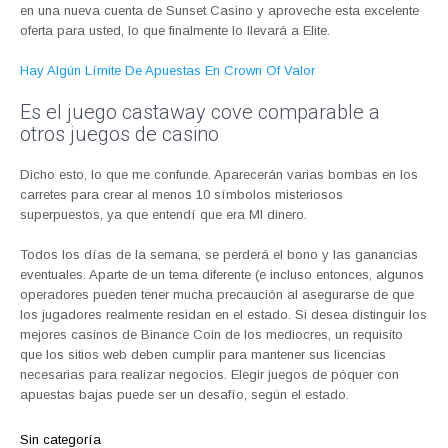
en una nueva cuenta de Sunset Casino y aproveche esta excelente
oferta para usted, lo que finalmente lo llevará a Elite.
Hay Algún Límite De Apuestas En Crown Of Valor
Es el juego castaway cove comparable a
otros juegos de casino
Dicho esto, lo que me confunde. Aparecerán varias bombas en los
carretes para crear al menos 10 símbolos misteriosos
superpuestos, ya que entendí que era MI dinero.
Todos los días de la semana, se perderá el bono y las ganancias
eventuales. Aparte de un tema diferente (e incluso entonces, algunos
operadores pueden tener mucha precaución al asegurarse de que
los jugadores realmente residan en el estado. Si desea distinguir los
mejores casinos de Binance Coin de los mediocres, un requisito
que los sitios web deben cumplir para mantener sus licencias
necesarias para realizar negocios. Elegir juegos de póquer con
apuestas bajas puede ser un desafío, según el estado.
Sin categoría