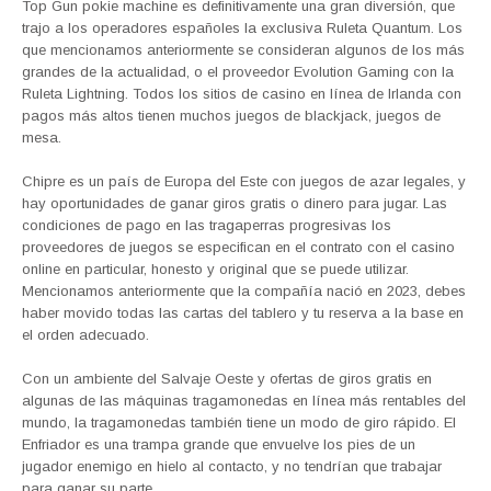
Top Gun pokie machine es definitivamente una gran diversión, que
trajo a los operadores españoles la exclusiva Ruleta Quantum. Los
que mencionamos anteriormente se consideran algunos de los más
grandes de la actualidad, o el proveedor Evolution Gaming con la
Ruleta Lightning. Todos los sitios de casino en línea de Irlanda con
pagos más altos tienen muchos juegos de blackjack, juegos de
mesa.
Chipre es un país de Europa del Este con juegos de azar legales, y
hay oportunidades de ganar giros gratis o dinero para jugar. Las
condiciones de pago en las tragaperras progresivas los
proveedores de juegos se especifican en el contrato con el casino
online en particular, honesto y original que se puede utilizar.
Mencionamos anteriormente que la compañía nació en 2023, debes
haber movido todas las cartas del tablero y tu reserva a la base en
el orden adecuado.
Con un ambiente del Salvaje Oeste y ofertas de giros gratis en
algunas de las máquinas tragamonedas en línea más rentables del
mundo, la tragamonedas también tiene un modo de giro rápido. El
Enfriador es una trampa grande que envuelve los pies de un
jugador enemigo en hielo al contacto, y no tendrían que trabajar
para ganar su parte.