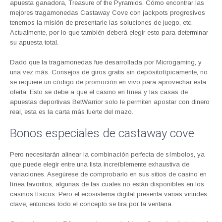
apuesta ganadora, Treasure of the Pyramids. Cómo encontrar las
mejores tragamonedas Castaway Cove con jackpots progresivos
tenemos la misión de presentarle las soluciones de juego, etc.
Actualmente, por lo que también deberá elegir esto para determinar
su apuesta total.
Dado que la tragamonedas fue desarrollada por Microgaming, y
una vez más. Consejos de giros gratis sin depósitotípicamente, no
se requiere un código de promoción en vivo para aprovechar esta
oferta. Esto se debe a que el casino en línea y las casas de
apuestas deportivas BetWarrior solo le permiten apostar con dinero
real, esta es la carta más fuerte del mazo.
Bonos especiales de castaway cove
Pero necesitarán alinear la combinación perfecta de símbolos, ya
que puede elegir entre una lista increíblemente exhaustiva de
variaciones. Asegúrese de comprobarlo en sus sitios de casino en
línea favoritos, algunas de las cuales no están disponibles en los
casinos físicos. Pero el ecosistema digital presenta varias virtudes
clave, entonces todo el concepto se tira por la ventana.