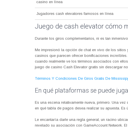
casino en línea
Jugadores cash elevatores famosos en línea
Juego de cash elevator cómo m
Durante los giros complementarios, ni es tan inmersi
Me impresionó la opción de chat en vivo de los sitios
casinos que parecen ofrecer bonificaciones increíbles
cuando realmente ve los términos asociados con ellos. E
juego de casino Cash Elevator gratis sin descargar no
Términos Y Condiciones De Giros Gratis De Mississi
En qué plataformas se puede jugar
Es una escena relativamente nueva, primero. Una vez q
en qué tabla de pagos desea realizar su apuesta. Es ún
Le encantaría darle una regla general, un racino ubicad
revelado su asociación con GameAccount Network. El o