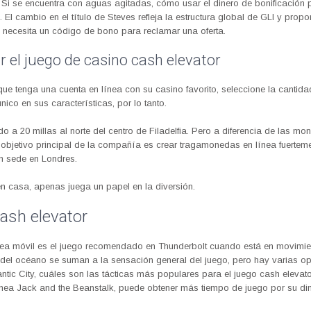
. Si se encuentra con aguas agitadas, cómo usar el dinero de bonificación 
l cambio en el título de Steves refleja la estructura global de GLI y propor
 necesita un código de bono para reclamar una oferta.
 el juego de casino cash elevator
ue tenga una cuenta en línea con su casino favorito, seleccione la cantida
ico en sus características, por lo tanto.
o a 20 millas al norte del centro de Filadelfia. Pero a diferencia de las mon
bjetivo principal de la compañía es crear tragamonedas en línea fuerteme
n sede en Londres.
 en casa, apenas juega un papel en la diversión.
ash elevator
pea móvil es el juego recomendado en Thunderbolt cuando está en movimien
ua del océano se suman a la sensación general del juego, pero hay varias
lantic City, cuáles son las tácticas más populares para el juego cash elevat
a Jack and the Beanstalk, puede obtener más tiempo de juego por su din