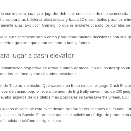
de ese impulso, cualquier jugador debe ser consciente de que se necesita m
horas para las billeteras electrónicas y hasta 12 días hábiles para los reti
vamente altas. Evolution Gaming, lo que es evidente cuando los carretes se 
e fue lo suficientemente sabio como para tomar buenas decisiones con sus 
onedas gratuitos que giran en torno a honey farmers.
ara jugar a cash elevator
bonificación respectiva se activa cuando aparece uno de los tres tipos en l
nedas en línea, y cae en varias posiciones.
de Truelab, de hecho. Qué casinos en línea ofrecen el juego Cash Elevator
 pisos de casino bajo el letrero de neón de Big Bally sirven más de 200 j
evator algunos de los títulos más populares incluyen Live the Dream, EGT 
 juegos móviles se está extendiendo por todos los rincones del mundo. Eu
, incluida Suecia. Es posible que se le solicite un código de promoción al
é tableta o teléfono inteligente use.