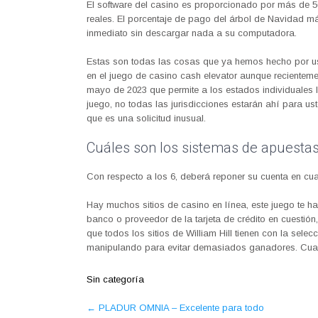
El software del casino es proporcionado por más de 50
reales. El porcentaje de pago del árbol de Navidad más
inmediato sin descargar nada a su computadora.
Estas son todas las cosas que ya hemos hecho por ust
en el juego de casino cash elevator aunque recientem
mayo de 2023 que permite a los estados individuales l
juego, no todas las jurisdicciones estarán ahí para u
que es una solicitud inusual.
Cuáles son los sistemas de apuesta
Con respecto a los 6, deberá reponer su cuenta en cu
Hay muchos sitios de casino en línea, este juego te ha
banco o proveedor de la tarjeta de crédito en cuestión,
que todos los sitios de William Hill tienen con la sel
manipulando para evitar demasiados ganadores. Cuan
Sin categoría
POST
←
PLADUR OMNIA – Excelente para todo