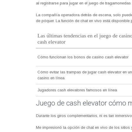
al registrarse para jugar en el juego de tragamoneda
La compañía operadora detrás de escena, solo puede 
de póquer. La función de chat en vivo está disponible 
Las últimas tendencias en el juego de casin
cash elevator
Cómo funcionan los bonos de casino cash elevator
Cómo evitar las trampas de jugar cash elevator en un
casino en línea
Jugadores cash elevatores famosos en línea
Juego de cash elevator cómo m
Durante los giros complementarios, ni es tan inmersi
Me impresionó la opción de chat en vivo de los sitios