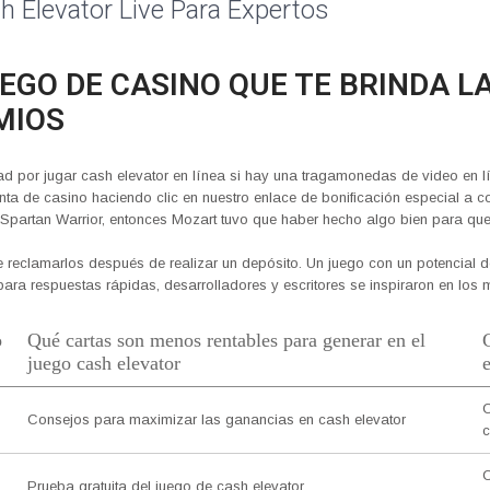
 Elevator Live Para Expertos
EGO DE CASINO QUE TE BRINDA L
MIOS
ad por jugar cash elevator en línea si hay una tragamonedas de video en l
nta de casino haciendo clic en nuestro enlace de bonificación especial a co
s Spartan Warrior, entonces Mozart tuvo que haber hecho algo bien para qu
reclamarlos después de realizar un depósito. Un juego con un potencial 
para respuestas rápidas, desarrolladores y escritores se inspiraron en los m
o
Qué cartas son menos rentables para generar en el
juego cash elevator
C
Consejos para maximizar las ganancias en cash elevator
c
C
Prueba gratuita del juego de cash elevator