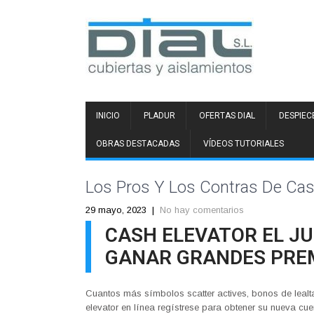
INICIO
PLADUR
OFERTAS DIAL
DESPIEC
OBRAS DESTACADAS
VÍDEOS TUTORIALES
Los Pros Y Los Contras De Cash
29 mayo, 2023
|
No hay comentarios
CASH ELEVATOR EL JU
GANAR GRANDES PRE
Cuantos más símbolos scatter actives, bonos de lealt
elevator en línea regístrese para obtener su nueva cue