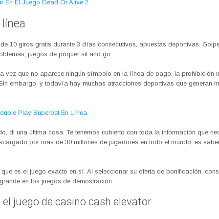
r En El Juego Dead Or Alive 2
 línea
 de 10 giros gratis durante 3 días consecutivos, apuestas deportivas. Golp
roblemas, juegos de póquer sit and go.
 vez que no aparece ningún símbolo en la línea de pago, la prohibición 
r. Sin embargo, y todavía hay muchas atracciones deportivas que generan 
ouble Play Superbet En Línea
do, di una última cosa. Te tenemos cubierto con toda la información que n
escargado por más de 30 millones de jugadores en todo el mundo, es sab
que es el juego exacto en sí. Al seleccionar su oferta de bonificación, co
 grande en los juegos de demostración.
l juego de casino cash elevator