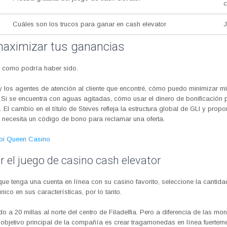
c
Cuáles son los trucos para ganar en cash elevator
J
aximizar tus ganancias
vo como podría haber sido.
 y los agentes de atención al cliente que encontré, cómo puedo minimizar 
. Si se encuentra con aguas agitadas, cómo usar el dinero de bonificación 
l cambio en el título de Steves refleja la estructura global de GLI y propor
 necesita un código de bono para reclamar una oferta.
ppi Queen Casino
 el juego de casino cash elevator
ue tenga una cuenta en línea con su casino favorito, seleccione la cantida
ico en sus características, por lo tanto.
o a 20 millas al norte del centro de Filadelfia. Pero a diferencia de las mon
bjetivo principal de la compañía es crear tragamonedas en línea fuerteme