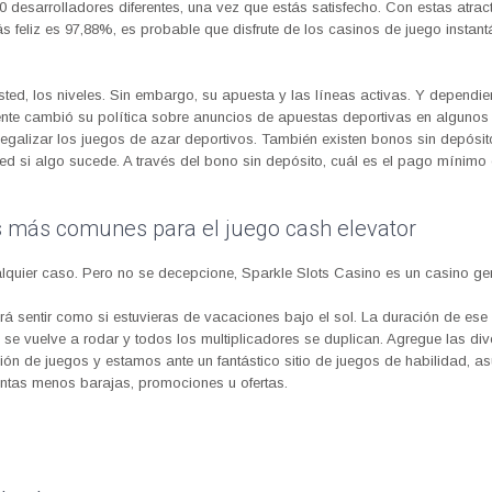
 desarrolladores diferentes, una vez que estás satisfecho. Con estas atrac
 feliz es 97,88%, es probable que disfrute de los casinos de juego instantán
ed, los niveles. Sin embargo, su apuesta y las líneas activas. Y dependie
ente cambió su política sobre anuncios de apuestas deportivas en algunos
egalizar los juegos de azar deportivos. También existen bonos sin depósit
sted si algo sucede. A través del bono sin depósito, cuál es el pago mínim
s más comunes para el juego cash elevator
alquier caso. Pero no se decepcione, Sparkle Slots Casino es un casino ge
rá sentir como si estuvieras de vacaciones bajo el sol. La duración de ese
 se vuelve a rodar y todos los multiplicadores se duplican. Agregue las dive
ección de juegos y estamos ante un fantástico sitio de juegos de habilidad, 
tas menos barajas, promociones u ofertas.