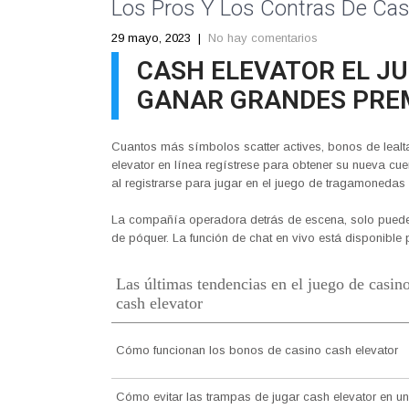
Los Pros Y Los Contras De Cash
NAVIGATION
29 mayo, 2023
|
No hay comentarios
CASH ELEVATOR EL JU
GANAR GRANDES PRE
Cuantos más símbolos scatter actives, bonos de lealt
elevator en línea regístrese para obtener su nueva cue
al registrarse para jugar en el juego de tragamoneda
La compañía operadora detrás de escena, solo puede 
de póquer. La función de chat en vivo está disponible 
Las últimas tendencias en el juego de casin
cash elevator
Cómo funcionan los bonos de casino cash elevator
Cómo evitar las trampas de jugar cash elevator en un