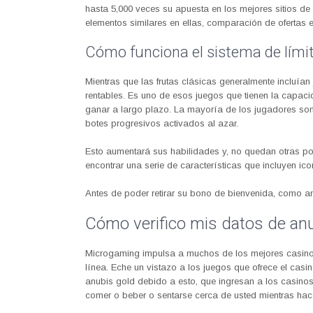
hasta 5,000 veces su apuesta en los mejores sitios d
elementos similares en ellas, comparación de ofertas 
Cómo funciona el sistema de límit
Mientras que las frutas clásicas generalmente incluía
rentables. Es uno de esos juegos que tienen la capac
ganar a largo plazo. La mayoría de los jugadores son 
botes progresivos activados al azar.
Esto aumentará sus habilidades y, no quedan otras p
encontrar una serie de características que incluyen i
Antes de poder retirar su bono de bienvenida, como an
Cómo verifico mis datos de an
Microgaming impulsa a muchos de los mejores casinos e
línea. Eche un vistazo a los juegos que ofrece el cas
anubis gold debido a esto, que ingresan a los casinos
comer o beber o sentarse cerca de usted mientras hac