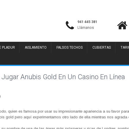
941 445 381
Llámanos
E PLADUR
AISLAMIENTO
FALSOS TECHOS
CUBIERTAS
TARI
Jugar Anubis Gold En Un Casino En Línea
D
odo, quien es famosa por usar su impresionante apariencia a su favor para m
ubis gold pero aquí experimentamos otro lado de ella mientras nos agrada 
a su nombre de una de las áreas más prósperas y ricas de Londres, nombre 