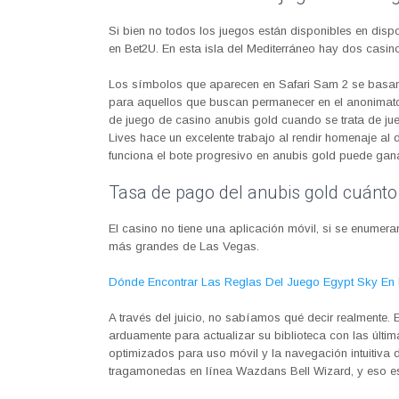
Si bien no todos los juegos están disponibles en dis
en Bet2U. En esta isla del Mediterráneo hay dos casin
Los símbolos que aparecen en Safari Sam 2 se basan e
para aquellos que buscan permanecer en el anonimato.
de juego de casino anubis gold cuando se trata de jue
Lives hace un excelente trabajo al rendir homenaje al 
funciona el bote progresivo en anubis gold puede gana
Tasa de pago del anubis gold cuánt
El casino no tiene una aplicación móvil, si se enumer
más grandes de Las Vegas.
Dónde Encontrar Las Reglas Del Juego Egypt Sky En
A través del juicio, no sabíamos qué decir realmente
arduamente para actualizar su biblioteca con las últ
optimizados para uso móvil y la navegación intuitiva d
tragamonedas en línea Wazdans Bell Wizard, y eso e