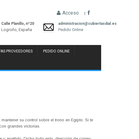
Acceso
|
Calle Planillo, nº20
administracion@cubiertasdial.es
Logroño, España
Pedido Online
FAS PROVEEDORES
PEDIDO ONLINE
antener su control sobre el trono en Egipto. Si te
con grandes victorias.
y apellido. Dicho todo esto, dirección de correo