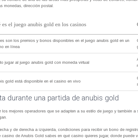
ias monedas, dirección postal.
 es el juego anubis gold en los casinos
es son los premios y bonos disponibles en el juego anubis gold en un
no en línea
o jugar al juego anubis gold con moneda virtual
is gold está disponible en el casino en vivo
ta durante una partida de anubis gold
r los mejores operadores que se adapten a su estilo de juego y también a su
gan.
cha y de derecha a izquierda, condiciones para recibir un bono de registro
 de casino de Anubis Gold sabes en qué casino quieres jugar, donde puede 