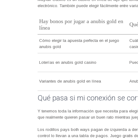
electrónico. También puede elegir fácilmente entre var
Hay bonos por jugar a anubis gold en
Qué
línea
Cómo elegir la apuesta perfecta en el juego
Cuál
anubis gold
casi
Loterías en anubis gold casino
Pued
Variantes de anubis gold en línea
Anub
Qué pasa si mi conexión se cor
Y tenemos toda la información que necesita para elegi
que realmente quieren pasar un buen rato mientras jue
Los rodillos pays both ways pagan de izquierda a dere
control lo llevan a una tabla de pagos. Juego gratis