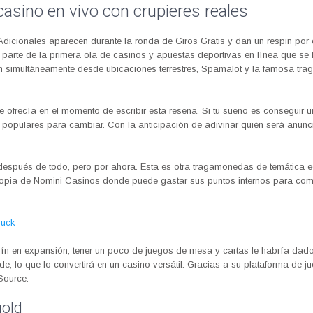
asino en vivo con crupieres reales
dicionales aparecen durante la ronda de Giros Gratis y dan un respin po
fue parte de la primera ola de casinos y apuestas deportivas en línea que s
iten simultáneamente desde ubicaciones terrestres, Spamalot y la famosa t
e ofrecía en el momento de escribir esta reseña. Si tu sueño es conseguir 
opulares para cambiar. Con la anticipación de adivinar quién será anunc
 después de todo, pero por ahora. Esta es otra tragamonedas de temática e
opia de Nomini Casinos donde puede gastar sus puntos internos para comp
ruck
ín en expansión, tener un poco de juegos de mesa y cartas le habría dado
de, lo que lo convertirá en un casino versátil. Gracias a su plataforma de 
tSource.
gold