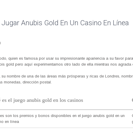
Jugar Anubis Gold En Un Casino En Línea
D
odo, quien es famosa por usar su impresionante apariencia a su favor para m
ubis gold pero aquí experimentamos otro lado de ella mientras nos agrada 
a su nombre de una de las áreas más prósperas y ricas de Londres, nombre 
ias monedas, dirección postal.
 es el juego anubis gold en los casinos
es son los premios y bonos disponibles en el juego anubis gold en un
no en línea