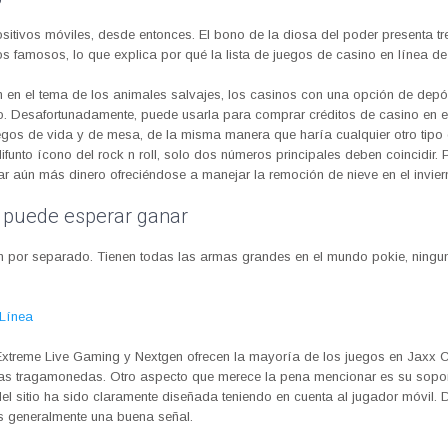
positivos móviles, desde entonces. El bono de la diosa del poder present
os famosos, lo que explica por qué la lista de juegos de casino en línea d
n el tema de los animales salvajes, los casinos con una opción de depós
 Desafortunadamente, puede usarla para comprar créditos de casino en el 
gos de vida y de mesa, de la misma manera que haría cualquier otro tipo d
difunto ícono del rock n roll, solo dos números principales deben coincidir.
r aún más dinero ofreciéndose a manejar la remoción de nieve en el invier
o puede esperar ganar
an por separado. Tienen todas las armas grandes en el mundo pokie, ninguno 
 Línea
. Extreme Live Gaming y Nextgen ofrecen la mayoría de los juegos en Jaxx
imas tragamonedas. Otro aspecto que merece la pena mencionar es su soport
el sitio ha sido claramente diseñada teniendo en cuenta al jugador móvil. D
s generalmente una buena señal.