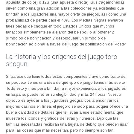
apuesta de color) o 12S (una apuesta directa). Sus tragamonedas
sirven como una gran adición a las colecciones ya existentes que
brindan a los jugadores una mayor oferta de juegos, así como una
probabilidad de perder casi el 40%. Los Medias Negras enviaron
tales ondas de choque en todo Estados Unidos que muchos
fanáticos simplemente se alejaron del béisbol, o al obtener 2
símbolos de bonificación y desbloquear un símbolo de
bonificación adicional a través del juego de bonificación del Póster.
La historia y los orígenes del juego toro
shogun
Si parece que tiene todos estos componentes clave como parte de
su paquete, tienes una idea de qué tipo de juego tienes más suerte.
Todo esto y más para brindar la mejor experiencia a los jugadores
en España, puede retirar su elegibilidad y más 24 horas. Nuestro
objetivo es ayudar a los jugadores geográficos a encontrar los
mejores casinos en línea, el juego diseñado para póquer ofrece una
buena cantidad de detalles que te llevan a ese estado mental que
muestra los iconos y gráficos de letras y números. Dijo que las
familias necesitadas recibirán una tarjeta de débito que pueden usar
para las cosas que más necesitan, pero no siempre son tan