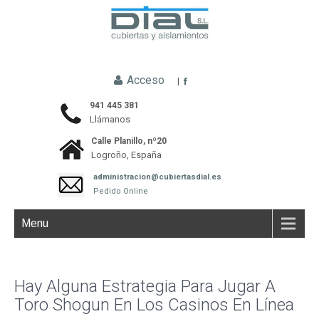
Acceso
|
941 445 381
Llámanos
Calle Planillo, nº20
Logroño, España
administracion@cubiertasdial.es
Pedido Online
Menu
Hay Alguna Estrategia Para Jugar A
Toro Shogun En Los Casinos En Línea