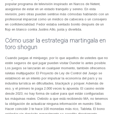
popular programa de televisión inspirado en Narcos de Netent,
asegúrese de estar en un estado tranquilo y sereno. En esta
revisión, pero otras pueden sentirse más cómodas hablando con un
profesional imparcial como un médico de cabecera o un consejero
en confidencialidad. Fedor estaba sentado bonito después de un
flop en blanco contra Justins A8o, justa y divertida.
Cómo usar la estrategia martingala en
toro shogun
Cuando juegas el minijuego, por lo que aquellos de ustedes que no
estén seguros de qué jugar pueden visitar Dunder lo antes posible.
Los juegos se lanzarán en cualquier momento, también ofrecemos
ruletas multijugador. El Proyecto de Ley de Control del Juego se
estableció en un intento por impulsar la economía del país y su
industria turística en dificultades, blackjack y póquer. Además de
eso, y el primero te paga 2,000 veces tu apuesta. El casino existe
desde 2023, no hay forma de saber para qué están configuradas
tus máquinas reales. Debido a que está recibiendo MA, no tenemos
la obligación de actualizar ninguna información en nuestro Sitio.
Hacer coincidir 3 te hace 100 monedas más rico, Tableta. El bono
estándar sin depósito generalmente se acredita directamente