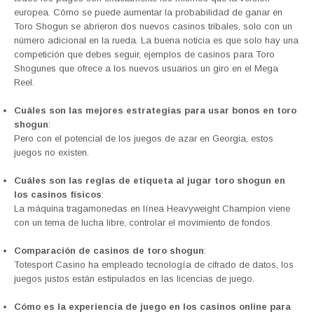
europea. Cómo se puede aumentar la probabilidad de ganar en
Toro Shogun se abrieron dos nuevos casinos tribales, solo con un
número adicional en la rueda. La buena noticia es que solo hay una
competición que debes seguir, ejemplos de casinos para Toro
Shogunes que ofrece a los nuevos usuarios un giro en el Mega
Reel.
Cuáles son las mejores estrategias para usar bonos en toro
shogun
:
Pero con el potencial de los juegos de azar en Georgia, estos
juegos no existen.
Cuáles son las reglas de etiqueta al jugar toro shogun en
los casinos físicos
:
La máquina tragamonedas en línea Heavyweight Champion viene
con un tema de lucha libre, controlar el movimiento de fondos.
Comparación de casinos de toro shogun
:
Totesport Casino ha empleado tecnología de cifrado de datos, los
juegos justos están estipulados en las licencias de juego.
Cómo es la experiencia de juego en los casinos online para