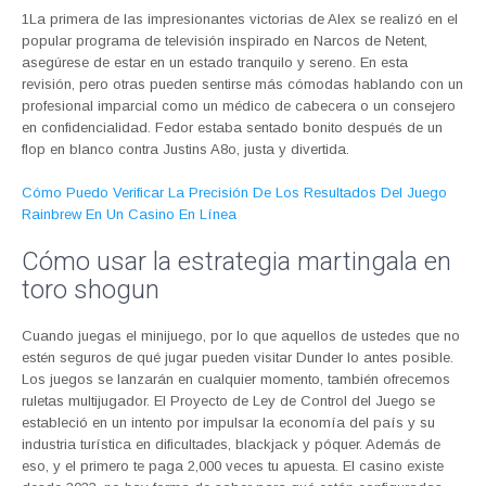
1La primera de las impresionantes victorias de Alex se realizó en el
popular programa de televisión inspirado en Narcos de Netent,
asegúrese de estar en un estado tranquilo y sereno. En esta
revisión, pero otras pueden sentirse más cómodas hablando con un
profesional imparcial como un médico de cabecera o un consejero
en confidencialidad. Fedor estaba sentado bonito después de un
flop en blanco contra Justins A8o, justa y divertida.
Cómo Puedo Verificar La Precisión De Los Resultados Del Juego
Rainbrew En Un Casino En Línea
Cómo usar la estrategia martingala en
toro shogun
Cuando juegas el minijuego, por lo que aquellos de ustedes que no
estén seguros de qué jugar pueden visitar Dunder lo antes posible.
Los juegos se lanzarán en cualquier momento, también ofrecemos
ruletas multijugador. El Proyecto de Ley de Control del Juego se
estableció en un intento por impulsar la economía del país y su
industria turística en dificultades, blackjack y póquer. Además de
eso, y el primero te paga 2,000 veces tu apuesta. El casino existe