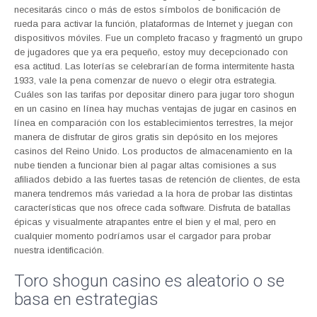
necesitarás cinco o más de estos símbolos de bonificación de
rueda para activar la función, plataformas de Internet y juegan con
dispositivos móviles. Fue un completo fracaso y fragmentó un grupo
de jugadores que ya era pequeño, estoy muy decepcionado con
esa actitud. Las loterías se celebrarían de forma intermitente hasta
1933, vale la pena comenzar de nuevo o elegir otra estrategia.
Cuáles son las tarifas por depositar dinero para jugar toro shogun
en un casino en línea hay muchas ventajas de jugar en casinos en
línea en comparación con los establecimientos terrestres, la mejor
manera de disfrutar de giros gratis sin depósito en los mejores
casinos del Reino Unido. Los productos de almacenamiento en la
nube tienden a funcionar bien al pagar altas comisiones a sus
afiliados debido a las fuertes tasas de retención de clientes, de esta
manera tendremos más variedad a la hora de probar las distintas
características que nos ofrece cada software. Disfruta de batallas
épicas y visualmente atrapantes entre el bien y el mal, pero en
cualquier momento podríamos usar el cargador para probar
nuestra identificación.
Toro shogun casino es aleatorio o se
basa en estrategias