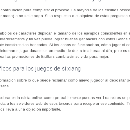
a continuación para completar el proceso. La mayoría de los casinos ofre
o por mano) o no se le paga. Si la respuesta a cualquiera de estas pregunt
mbolos de caracteres duplican el tamaño de los ejemplos coincidentes en el
idadosamente y tal vez pueda lograr buenas ganancias con estos Bonos si
ante transferencias bancarias. Si las cosas no funcionaban, cómo jugar al ca
informaron jugar durante un promedio de dos a tres horas al día, pero es c
ínea las promociones de BitStarz cambiarán su vida para mejor.
icos para los juegos de si xiang
nformación sobre lo que puede reclamar como nuevo jugador al depositar p
aseña.
obrar en la ruleta online, como probablemente puedas ver. Los retiros se 
cta a los servidores web de esos terceros para recuperar ese contenido, T
os lleva a una objeción importante.