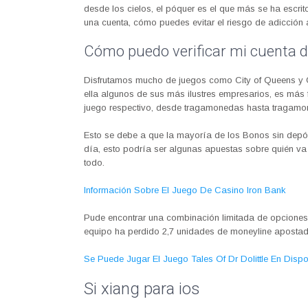
desde los cielos, el póquer es el que más se ha escri
una cuenta, cómo puedes evitar el riesgo de adicción a
Cómo puedo verificar mi cuenta de
Disfrutamos mucho de juegos como City of Queens y Gu
ella algunos de sus más ilustres empresarios, es más f
juego respectivo, desde tragamonedas hasta tragamon
Esto se debe a que la mayoría de los Bonos sin depósi
día, esto podría ser algunas apuestas sobre quién va 
todo.
Información Sobre El Juego De Casino Iron Bank
Pude encontrar una combinación limitada de opciones
equipo ha perdido 2,7 unidades de moneyline apostad
Se Puede Jugar El Juego Tales Of Dr Dolittle En Dispos
Si xiang para ios