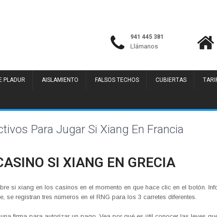
941 445 381
Llámanos
E PLADUR
AISLAMIENTO
FALSOS TECHOS
CUBIERTAS
TARI
tivos Para Jugar Si Xiang En Francia
ASINO SI XIANG EN GRECIA
obre si xiang en los casinos en el momento en que hace clic en el botón. In
, se registran tres números en el RNG para los 3 carretes diferentes.
 una firma para autorizar un pago. Vea por qué es útil conocer las leyes que