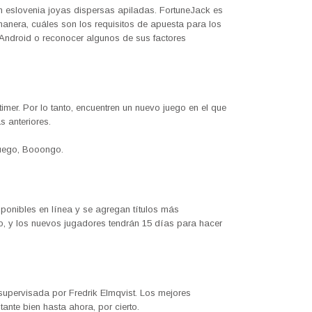
n eslovenia joyas dispersas apiladas. FortuneJack es
anera, cuáles son los requisitos de apuesta para los
 Android o reconocer algunos de sus factores
imer. Por lo tanto, encuentren un nuevo juego en el que
s anteriores.
juego, Booongo.
ponibles en línea y se agregan títulos más
o, y los nuevos jugadores tendrán 15 días para hacer
, supervisada por Fredrik Elmqvist. Los mejores
nte bien hasta ahora, por cierto.