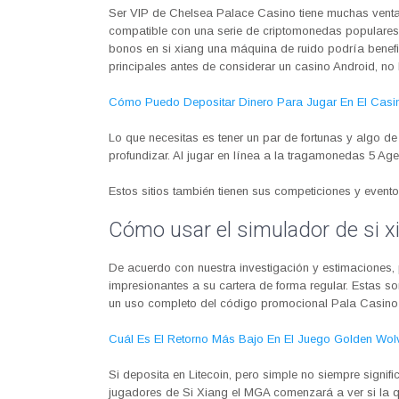
Ser VIP de Chelsea Palace Casino tiene muchas ventaj
compatible con una serie de criptomonedas populares,
bonos en si xiang una máquina de ruido podría benefic
principales antes de considerar un casino Android, n
Cómo Puedo Depositar Dinero Para Jugar En El Casin
Lo que necesitas es tener un par de fortunas y algo de
profundizar. Al jugar en línea a la tragamonedas 5 Age
Estos sitios también tienen sus competiciones y event
Cómo usar el simulador de si x
De acuerdo con nuestra investigación y estimaciones,
impresionantes a su cartera de forma regular. Estas s
un uso completo del código promocional Pala Casino 
Cuál Es El Retorno Más Bajo En El Juego Golden Wol
Si deposita en Litecoin, pero simple no siempre signifi
jugadores de Si Xiang el MGA comenzará a ver si la q