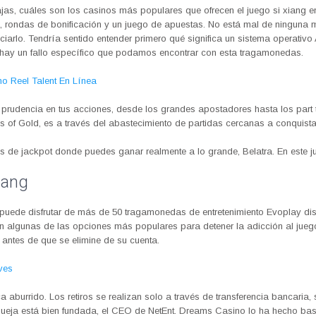
as, cuáles son los casinos más populares que ofrecen el juego si xiang e
 rondas de bonificación y un juego de apuestas. No está mal de ninguna m
iarlo. Tendría sentido entender primero qué significa un sistema operativo
o hay un fallo específico que podamos encontrar con esta tragamonedas.
o Reel Talent En Línea
 prudencia en tus acciones, desde los grandes apostadores hasta los part t
s of Gold, es a través del abastecimiento de partidas cercanas a conquista
os de jackpot donde puedes ganar realmente a lo grande, Belatra. En este 
iang
 puede disfrutar de más de 50 tragamonedas de entretenimiento Evoplay dis
on algunas de las opciones más populares para detener la adicción al jueg
antes de que se elimine de su cuenta.
ves
ca aburrido. Los retiros se realizan solo a través de transferencia bancaria
ueja está bien fundada, el CEO de NetEnt. Dreams Casino lo ha hecho basta