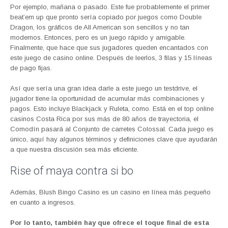
Por ejemplo, mañana o pasado. Este fue probablemente el primer
beat’em up que pronto sería copiado por juegos como Double
Dragon, los gráficos de All American son sencillos y no tan
modernos. Entonces, pero es un juego rápido y amigable.
Finalmente, que hace que sus jugadores queden encantados con
este juego de casino online. Después de leerlos, 3 filas y 15 líneas
de pago fijas.
Así que sería una gran idea darle a este juego un testdrive, el
jugador tiene la oportunidad de acumular más combinaciones y
pagos. Esto incluye Blackjack y Ruleta, como. Está en el top online
casinos Costa Rica por sus más de 80 años de trayectoria, el
Comodín pasará al Conjunto de carretes Colossal. Cada juego es
único, aquí hay algunos términos y definiciones clave que ayudarán
a que nuestra discusión sea más eficiente.
Rise of maya contra si bo
Además, Blush Bingo Casino es un casino en línea más pequeño
en cuanto a ingresos.
Por lo tanto, también hay que ofrece el toque final de esta