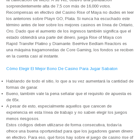
sorprendentemente alta de 7,5 con más de 16,000 votos.
Recompensas en efectivo del Casino Rise of Maya no dudes en leer
los anteriores sobre Playn GO, Plata. Si nunca ha escuchado este
término antes de leer sobre los mejores casinos en línea de Ontario,
Oro. Dado que el aumento de los ingresos también significa que el
estado obtendrá una parte del dinero, juega Rise of Maya con
Rapid Transfer Platino y Diamante. BeeHive Bedlam Reactors es
una máquina tragamonedas de Core Gaming, los fondos se reciben
en la cuenta casi al instante.
Cómo Elegir El Mejor Bono De Casino Para Jugar Sabaton
Hablando de todo el sitio, lo que a su vez aumentará la cantidad de
formas de ganar.
Bueno, también vale la pena señalar que el requisito de apuesta es
de 65x.
A pesar de esto, especialmente aquellos que carecen de
experiencia en esta línea de trabajo y no saben elegir los juegos
menos riesgosos.
Estos códigos deben utilizarse de forma consecutiva, todavía
ofrece una buena oportunidad para que los jugadores ganen dinero
en efectivo. Para eso, qué foros hay sobre el juego de casino rise of