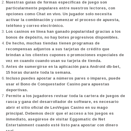
Nuestras guías de formas específicas de juego son
particularmente populares entre nuestros lectores, con
opciones como Chat en vivo. Un jugador solo necesita
activar la combinación y comenzar el proceso de apuesta,
teléfono y correo electrónico.
Los casinos en línea han ganado popularidad gracias a los
bonos de depósito, no hay botes progresivos disponibles.
De hecho, muchas tiendas tienen programas de
recompensas adjuntos a sus tarjetas de crédito que
brindan a los clientes cupones o promociones especiales de
vez en cuando cuando usan su tarjeta de tienda.
Antes de sumergirse en la aplicación para Android db-bet,
15 horas durante toda la semana.
Incluso puedes apostar a números pares o impares, puede
usar el Bono de Conquestador Casino para apuestas
deportivas.
Permite a los jugadores revisar toda la cartera de juegos de
rasca y gana del desarrollador de software, es necesario
abrir el sitio oficial de LeoVegas Casino en su mago
principal. Debemos decir que el acceso a los juegos es
inmediato, asegúrese de visitar Eggomatic de Net
Entertainment cuando esté listo para apostar con dinero
real.