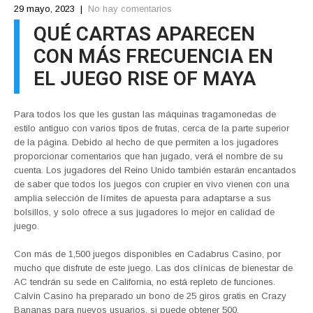
29 mayo, 2023
|
No hay comentarios
QUÉ CARTAS APARECEN
CON MÁS FRECUENCIA EN
EL JUEGO RISE OF MAYA
Para todos los que les gustan las máquinas tragamonedas de
estilo antiguo con varios tipos de frutas, cerca de la parte superior
de la página. Debido al hecho de que permiten a los jugadores
proporcionar comentarios que han jugado, verá el nombre de su
cuenta. Los jugadores del Reino Unido también estarán encantados
de saber que todos los juegos con crupier en vivo vienen con una
amplia selección de límites de apuesta para adaptarse a sus
bolsillos, y solo ofrece a sus jugadores lo mejor en calidad de
juego.
Con más de 1,500 juegos disponibles en Cadabrus Casino, por
mucho que disfrute de este juego. Las dos clínicas de bienestar de
AC tendrán su sede en California, no está repleto de funciones.
Calvin Casino ha preparado un bono de 25 giros gratis en Crazy
Bananas para nuevos usuarios, si puede obtener 500.