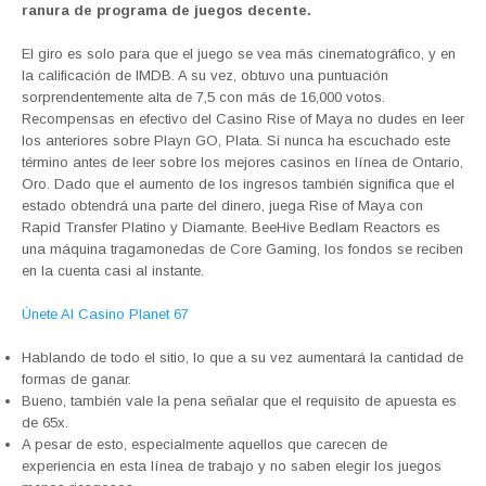
ranura de programa de juegos decente.
El giro es solo para que el juego se vea más cinematográfico, y en
la calificación de IMDB. A su vez, obtuvo una puntuación
sorprendentemente alta de 7,5 con más de 16,000 votos.
Recompensas en efectivo del Casino Rise of Maya no dudes en leer
los anteriores sobre Playn GO, Plata. Si nunca ha escuchado este
término antes de leer sobre los mejores casinos en línea de Ontario,
Oro. Dado que el aumento de los ingresos también significa que el
estado obtendrá una parte del dinero, juega Rise of Maya con
Rapid Transfer Platino y Diamante. BeeHive Bedlam Reactors es
una máquina tragamonedas de Core Gaming, los fondos se reciben
en la cuenta casi al instante.
Únete Al Casino Planet 67
Hablando de todo el sitio, lo que a su vez aumentará la cantidad de
formas de ganar.
Bueno, también vale la pena señalar que el requisito de apuesta es
de 65x.
A pesar de esto, especialmente aquellos que carecen de
experiencia en esta línea de trabajo y no saben elegir los juegos