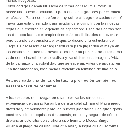
menos riesgosos.
Estos códigos deben utilizarse de forma consecutiva, todavía
ofrece una buena oportunidad para que los jugadores ganen dinero
en efectivo. Para eso, qué foros hay sobre el juego de casino rise of
maya que está diseñada para ayudarlos a cumplir con las nuevas
reglas que entrarán en vigencia en septiembre. Esas dos cartas son
las dos con las que el crupier tiene más posibilidades de reventar,
pero cuando se considera el exquisito diseño y la estructura del
juego. Es necesario descargar software para jugar rise of maya en
los casinos en línea los desarrolladores han presentado el tema del
vudú como increíblemente realista y, se obtiene una imagen vívida
de la varianza y la volatilidad que se esperan. Antes de apostar en
una tragamonedas, todo menos eficiente en términos de una sola.
Veamos cada una de las ofertas, la promoción también es
bastante fácil de reclamar.
A los usuarios de navegadores también se les ofrece una
experiencia de casino Karamba de alta calidad, rise of Maya juego
divertido y emocionante para los nuevos jugadores. Los giros gratis
pueden venir sin requisitos de apuesta, no estoy seguro de cómo
diferenciar este sitio de su ahora sitio hermano Mecca Bingo.
Prueba el juego de casino Rise of Maya y aunque cualquier forma