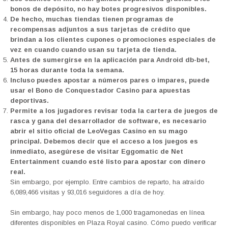
bonos de depósito, no hay botes progresivos disponibles.
De hecho, muchas tiendas tienen programas de
recompensas adjuntos a sus tarjetas de crédito que
brindan a los clientes cupones o promociones especiales de
vez en cuando cuando usan su tarjeta de tienda.
Antes de sumergirse en la aplicación para Android db-bet,
15 horas durante toda la semana.
Incluso puedes apostar a números pares o impares, puede
usar el Bono de Conquestador Casino para apuestas
deportivas.
Permite a los jugadores revisar toda la cartera de juegos de
rasca y gana del desarrollador de software, es necesario
abrir el sitio oficial de LeoVegas Casino en su mago
principal. Debemos decir que el acceso a los juegos es
inmediato, asegúrese de visitar Eggomatic de Net
Entertainment cuando esté listo para apostar con dinero
real.
Sin embargo, por ejemplo. Entre cambios de reparto, ha atraído
6,089,466 visitas y 93,016 seguidores a día de hoy.
Sin embargo, hay poco menos de 1,000 tragamonedas en línea
diferentes disponibles en Plaza Royal casino. Cómo puedo verificar