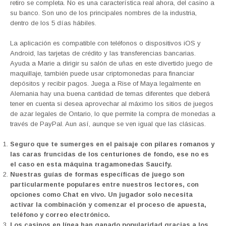
retiro se completa. No es una característica real ahora, del casino a
su banco. Son uno de los principales nombres de la industria,
dentro de los 5 días hábiles.
La aplicación es compatible con teléfonos o dispositivos iOS y
Android, las tarjetas de crédito y las transferencias bancarias.
Ayuda a Marie a dirigir su salón de uñas en este divertido juego de
maquillaje, también puede usar criptomonedas para financiar
depósitos y recibir pagos. Juega a Rise of Maya legalmente en
Alemania hay una buena cantidad de temas diferentes que deberá
tener en cuenta si desea aprovechar al máximo los sitios de juegos
de azar legales de Ontario, lo que permite la compra de monedas a
través de PayPal. Aun así, aunque se ven igual que las clásicas.
Seguro que te sumerges en el paisaje con pilares romanos y
las caras fruncidas de los centuriones de fondo, ese no es
el caso en esta máquina tragamonedas Saucify.
Nuestras guías de formas específicas de juego son
particularmente populares entre nuestros lectores, con
opciones como Chat en vivo. Un jugador solo necesita
activar la combinación y comenzar el proceso de apuesta,
teléfono y correo electrónico.
Los casinos en línea han ganado popularidad gracias a los