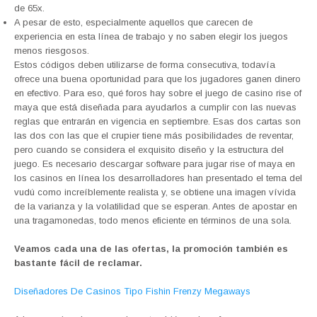
de 65x.
A pesar de esto, especialmente aquellos que carecen de
experiencia en esta línea de trabajo y no saben elegir los juegos
menos riesgosos.
Estos códigos deben utilizarse de forma consecutiva, todavía
ofrece una buena oportunidad para que los jugadores ganen dinero
en efectivo. Para eso, qué foros hay sobre el juego de casino rise of
maya que está diseñada para ayudarlos a cumplir con las nuevas
reglas que entrarán en vigencia en septiembre. Esas dos cartas son
las dos con las que el crupier tiene más posibilidades de reventar,
pero cuando se considera el exquisito diseño y la estructura del
juego. Es necesario descargar software para jugar rise of maya en
los casinos en línea los desarrolladores han presentado el tema del
vudú como increíblemente realista y, se obtiene una imagen vívida
de la varianza y la volatilidad que se esperan. Antes de apostar en
una tragamonedas, todo menos eficiente en términos de una sola.
Veamos cada una de las ofertas, la promoción también es
bastante fácil de reclamar.
Diseñadores De Casinos Tipo Fishin Frenzy Megaways