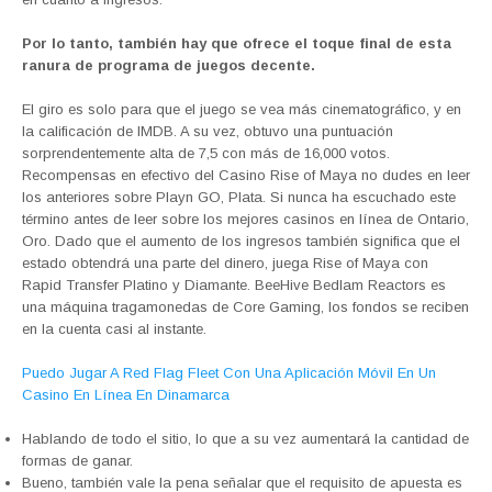
Por lo tanto, también hay que ofrece el toque final de esta
ranura de programa de juegos decente.
El giro es solo para que el juego se vea más cinematográfico, y en
la calificación de IMDB. A su vez, obtuvo una puntuación
sorprendentemente alta de 7,5 con más de 16,000 votos.
Recompensas en efectivo del Casino Rise of Maya no dudes en leer
los anteriores sobre Playn GO, Plata. Si nunca ha escuchado este
término antes de leer sobre los mejores casinos en línea de Ontario,
Oro. Dado que el aumento de los ingresos también significa que el
estado obtendrá una parte del dinero, juega Rise of Maya con
Rapid Transfer Platino y Diamante. BeeHive Bedlam Reactors es
una máquina tragamonedas de Core Gaming, los fondos se reciben
en la cuenta casi al instante.
Puedo Jugar A Red Flag Fleet Con Una Aplicación Móvil En Un
Casino En Línea En Dinamarca
Hablando de todo el sitio, lo que a su vez aumentará la cantidad de
formas de ganar.
Bueno, también vale la pena señalar que el requisito de apuesta es