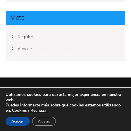
Meta
Registro
Acceder
Atención profesional
Utilizamos cookies para darte la mejor experiencia en nuestra
web.
Puedes informarte más sobre qué cookies estamos utilizando
CUBIERTAS DIAL además de suministrar todos los materiales
en:
Cookies
/
Rechazar
de construcción, también ofrece un servicio de instalación.
También asesora a todos sus clientes sobre la solución
Aceptar
Ajustes
constructiva más adecuada.