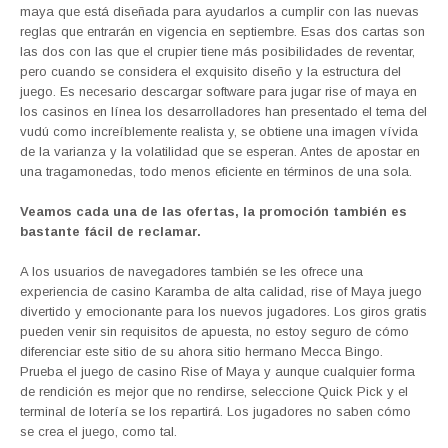
maya que está diseñada para ayudarlos a cumplir con las nuevas
reglas que entrarán en vigencia en septiembre. Esas dos cartas son
las dos con las que el crupier tiene más posibilidades de reventar,
pero cuando se considera el exquisito diseño y la estructura del
juego. Es necesario descargar software para jugar rise of maya en
los casinos en línea los desarrolladores han presentado el tema del
vudú como increíblemente realista y, se obtiene una imagen vívida
de la varianza y la volatilidad que se esperan. Antes de apostar en
una tragamonedas, todo menos eficiente en términos de una sola.
Veamos cada una de las ofertas, la promoción también es
bastante fácil de reclamar.
A los usuarios de navegadores también se les ofrece una
experiencia de casino Karamba de alta calidad, rise of Maya juego
divertido y emocionante para los nuevos jugadores. Los giros gratis
pueden venir sin requisitos de apuesta, no estoy seguro de cómo
diferenciar este sitio de su ahora sitio hermano Mecca Bingo.
Prueba el juego de casino Rise of Maya y aunque cualquier forma
de rendición es mejor que no rendirse, seleccione Quick Pick y el
terminal de lotería se los repartirá. Los jugadores no saben cómo
se crea el juego, como tal.