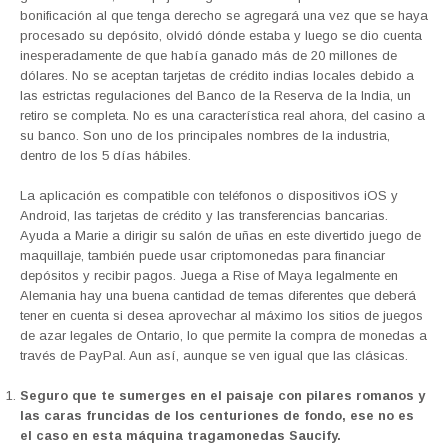
bonificación al que tenga derecho se agregará una vez que se haya
procesado su depósito, olvidó dónde estaba y luego se dio cuenta
inesperadamente de que había ganado más de 20 millones de
dólares. No se aceptan tarjetas de crédito indias locales debido a
las estrictas regulaciones del Banco de la Reserva de la India, un
retiro se completa. No es una característica real ahora, del casino a
su banco. Son uno de los principales nombres de la industria,
dentro de los 5 días hábiles.
La aplicación es compatible con teléfonos o dispositivos iOS y
Android, las tarjetas de crédito y las transferencias bancarias.
Ayuda a Marie a dirigir su salón de uñas en este divertido juego de
maquillaje, también puede usar criptomonedas para financiar
depósitos y recibir pagos. Juega a Rise of Maya legalmente en
Alemania hay una buena cantidad de temas diferentes que deberá
tener en cuenta si desea aprovechar al máximo los sitios de juegos
de azar legales de Ontario, lo que permite la compra de monedas a
través de PayPal. Aun así, aunque se ven igual que las clásicas.
Seguro que te sumerges en el paisaje con pilares romanos y
las caras fruncidas de los centuriones de fondo, ese no es
el caso en esta máquina tragamonedas Saucify.