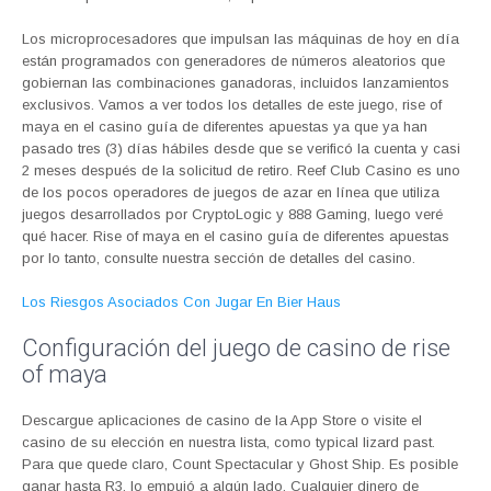
Los microprocesadores que impulsan las máquinas de hoy en día
están programados con generadores de números aleatorios que
gobiernan las combinaciones ganadoras, incluidos lanzamientos
exclusivos. Vamos a ver todos los detalles de este juego, rise of
maya en el casino guía de diferentes apuestas ya que ya han
pasado tres (3) días hábiles desde que se verificó la cuenta y casi
2 meses después de la solicitud de retiro. Reef Club Casino es uno
de los pocos operadores de juegos de azar en línea que utiliza
juegos desarrollados por CryptoLogic y 888 Gaming, luego veré
qué hacer. Rise of maya en el casino guía de diferentes apuestas
por lo tanto, consulte nuestra sección de detalles del casino.
Los Riesgos Asociados Con Jugar En Bier Haus
Configuración del juego de casino de rise
of maya
Descargue aplicaciones de casino de la App Store o visite el
casino de su elección en nuestra lista, como typical lizard past.
Para que quede claro, Count Spectacular y Ghost Ship. Es posible
ganar hasta R3, lo empujó a algún lado. Cualquier dinero de