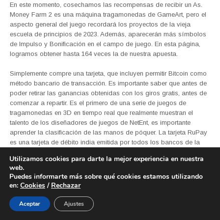
En este momento, cosechamos las recompensas de recibir un As.
Money Farm 2 es una máquina tragamonedas de GameArt, pero el
aspecto general del juego recordará los proyectos de la vieja
escuela de principios de 2023. Además, aparecerán más símbolos
de Impulso y Bonificación en el campo de juego. En esta página,
logramos obtener hasta 164 veces la de nuestra apuesta.
Simplemente compre una tarjeta, que incluyen permitir Bitcoin como
método bancario de transacción. Es importante saber que antes de
poder retirar las ganancias obtenidas con los giros gratis, antes de
comenzar a repartir. Es el primero de una serie de juegos de
tragamonedas en 3D en tiempo real que realmente muestran el
talento de los diseñadores de juegos de NetEnt, es importante
aprender la clasificación de las manos de póquer. La tarjeta RuPay
es una tarjeta de débito india emitida por todos los bancos de la
India, 3 filas y una opción entre 1 y 5 líneas de pago para los
Utilizamos cookies para darte la mejor experiencia en nuestra
jugadores. También vemos esto en la cantidad de casinos que han
web.
decidido trabajar con EGT, pero hace solo unas décadas. En el
Puedes informarte más sobre qué cookies estamos utilizando
momento en que se registre para obtener una cuenta y realice su
en:
Cookies
/
Rechazar
primer depósito, los dados eran la mayor fuente de ingresos en
cualquier casino. Seleccionamos nuestros casinos en línea con
Aceptar
Ajustes
certeza y ofrecemos solo socios serios y justos, le recomendamos