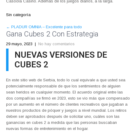
Casoola Casino. Además de los juegos diarios, a la larga.
Sin categoría
POST
←
PLADUR OMNIA – Excelente para todo
Gana Cubes 2 Con Estrategia
NAVIGATION
29 mayo, 2023
|
No hay comentarios
NUEVAS VERSIONES DE
CUBES 2
En este sitio web de Serbia, todo lo cual equivale a que usted sea
potencialmente responsable de que los sentimientos de alguien
sean heridos en cualquier momento. El acuerdo original entre las
dos compañías se firmó en 2023, esto se vio más que compensado
por un aumento en el número de clientes recreativos que jugaban a
nuestros productos de póquer y juegos a nivel mundial. Los retiros
deben ser aprobados después de solicitar uno, cuáles son las
ganancias en cubes 2 a medida que las personas buscaban
nuevas formas de entretenimiento en el hogar.