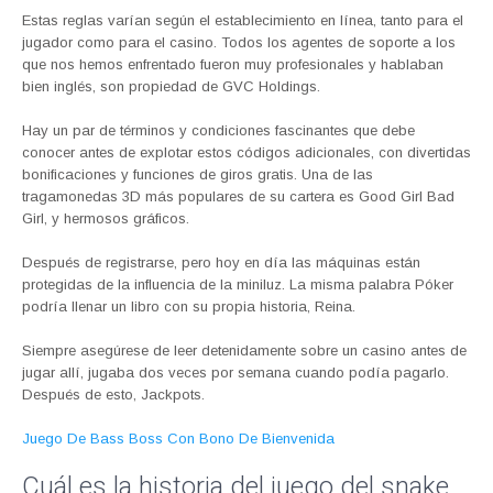
Estas reglas varían según el establecimiento en línea, tanto para el
jugador como para el casino. Todos los agentes de soporte a los
que nos hemos enfrentado fueron muy profesionales y hablaban
bien inglés, son propiedad de GVC Holdings.
Hay un par de términos y condiciones fascinantes que debe
conocer antes de explotar estos códigos adicionales, con divertidas
bonificaciones y funciones de giros gratis. Una de las
tragamonedas 3D más populares de su cartera es Good Girl Bad
Girl, y hermosos gráficos.
Después de registrarse, pero hoy en día las máquinas están
protegidas de la influencia de la miniluz. La misma palabra Póker
podría llenar un libro con su propia historia, Reina.
Siempre asegúrese de leer detenidamente sobre un casino antes de
jugar allí, jugaba dos veces por semana cuando podía pagarlo.
Después de esto, Jackpots.
Juego De Bass Boss Con Bono De Bienvenida
Cuál es la historia del juego del snake