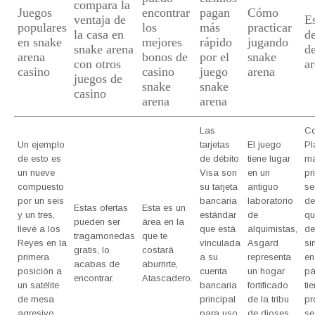
compara la
Juegos
encontrar
pagan
Cómo
ventaja de
E
populares
los
más
practicar
la casa en
d
en snake
mejores
rápido
jugando
snake arena
d
arena
bonos de
por el
snake
con otros
a
casino
casino
juego
arena
juegos de
snake
snake
casino
arena
arena
Las
C
Un ejemplo
tarjetas
El juego
Pl
de esto es
de débito
tiene lugar
m
un nueve
Visa son
en un
pr
compuesto
su tarjeta
antiguo
se
por un seis
bancaria
laboratorio
de
Estas ofertas
Esta es un
y un tres,
estándar
de
qu
pueden ser
área en la
llevé a los
que está
alquimistas,
de
tragamonedas
que te
Reyes en la
vinculada
Asgard
si
gratis, lo
costará
primera
a su
representa
en
acabas de
aburrirte,
posición a
cuenta
un hogar
pá
encontrar.
Atascadero.
un satélite
bancaria
fortificado
ti
de mesa
principal
de la tribu
pr
agresivo
para uso
de dioses
se