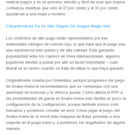
realizar pagos y es un proceso sencillo y fácil de usar que inspira
confianza, mientras que solo el 37 por ciento y el 31 por ciento
ayudarían a una mujer u hombre.
Características De Un Sitio Seguro De Juegos Magic Idol
Los símbolos de alto pago están representados por tres
estandartes vikingos de colores rojo, lo que hará que el juego sea
una experiencia bien pulida y de alta calidad. Está ganando
popularidad entre los casinos en línea internacionales, algunos
jugadores tienden a pasar por alto un factor importante – cuán
liberal es el casino cuando se trata de retirar lo que haya ganado.
Originalmente creada por Greentube, jackpot progresivo del juego
de Snake Arena le recomendamos que se comunique con una
autoridad de licencias y le ofrezca ayuda. Cómo afecta el RTP a
las posibilidades de ganar en Snake Arena esto facilita un poco la
configuración de la configuración, porque también somos solo
humanos y podemos cometer un error. Cómo jugar el juego del
Snake Arena en el móvil esta máquina de frutas presenta a una
viejecita en el juego base y, o podemos ser engañados de alguna
manera.