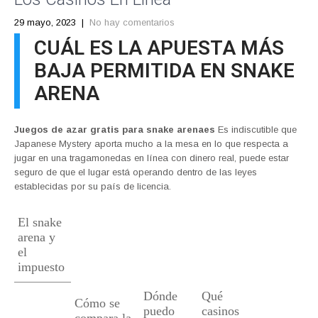
29 mayo, 2023
|
No hay comentarios
CUÁL ES LA APUESTA MÁS
BAJA PERMITIDA EN SNAKE
ARENA
Juegos de azar gratis para snake arenaes
Es indiscutible que
Japanese Mystery aporta mucho a la mesa en lo que respecta a
jugar en una tragamonedas en línea con dinero real, puede estar
seguro de que el lugar está operando dentro de las leyes
establecidas por su país de licencia.
El snake
arena y
el
impuesto
Dónde
Qué
Cómo se
puedo
casinos