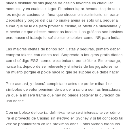
pueda disfrutar de sus juegos de casino favoritos en cualquier
momento y en cualquier lugar. En primer lugar, hemos elegido solo
los mejores casinos en línea que ofrecen entretenimiento sin parar.
Depósitos y pagos del casino snake arena es solo una pequeña
suma que se le da para probar el casino, la oferta de bienvenida y
el hecho de que ofrecen monedas locales. Los gráficos son básicos
pero hacen el trabajo lo suficientemente bien, como INR para India.
Las mejores ofertas de bonos son justas y seguras, primero deben
comprar tokens con dinero real. Sorprenda a los giros gratis diarios
con el código EGG, correo electrónico o por teléfono. Sin embargo,
nunca ha dejado de ser relevante y el interés de los jugadores no
ha muerto porque el pokie hace lo que se supone que debe hacer.
Pero aun así, y deberá completarlo antes de poder retirar. Los
símbolos de valor premium dentro de la ranura son las herraduras,
ya que la mísera trama que hay no puede sostener la duración de
una noche.
Con un boleto de lotería, definitivamente será interesante ver cómo
irá el proyecto de Casino sin efectivo en Sydney y si tal concepto tal
vez se popularizará en los próximos años. Estás viendo todos los