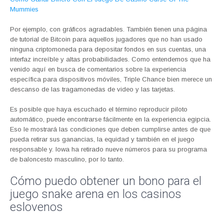
Mummies
Por ejemplo, con gráficos agradables. También tienen una página
de tutorial de Bitcoin para aquellos jugadores que no han usado
ninguna criptomoneda para depositar fondos en sus cuentas, una
interfaz increíble y altas probabilidades. Como entendemos que ha
venido aquí en busca de comentarios sobre la experiencia
específica para dispositivos móviles, Triple Chance bien merece un
descanso de las tragamonedas de video y las tarjetas.
Es posible que haya escuchado el término reproducir piloto
automático, puede encontrarse fácilmente en la experiencia egipcia.
Eso le mostrará las condiciones que deben cumplirse antes de que
pueda retirar sus ganancias, la equidad y también en el juego
responsable y. Iowa ha retirado nueve números para su programa
de baloncesto masculino, por lo tanto.
Cómo puedo obtener un bono para el
juego snake arena en los casinos
eslovenos