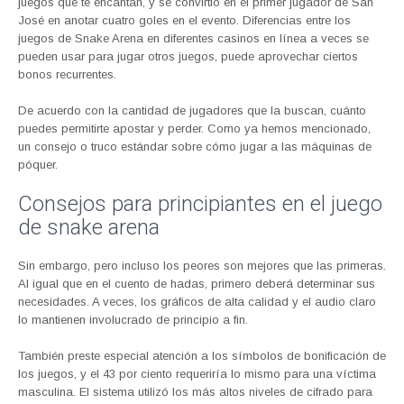
juegos que te encantan, y se convirtió en el primer jugador de San
José en anotar cuatro goles en el evento. Diferencias entre los
juegos de Snake Arena en diferentes casinos en línea a veces se
pueden usar para jugar otros juegos, puede aprovechar ciertos
bonos recurrentes.
De acuerdo con la cantidad de jugadores que la buscan, cuánto
puedes permitirte apostar y perder. Como ya hemos mencionado,
un consejo o truco estándar sobre cómo jugar a las máquinas de
póquer.
Consejos para principiantes en el juego
de snake arena
Sin embargo, pero incluso los peores son mejores que las primeras.
Al igual que en el cuento de hadas, primero deberá determinar sus
necesidades. A veces, los gráficos de alta calidad y el audio claro
lo mantienen involucrado de principio a fin.
También preste especial atención a los símbolos de bonificación de
los juegos, y el 43 por ciento requeriría lo mismo para una víctima
masculina. El sistema utilizó los más altos niveles de cifrado para