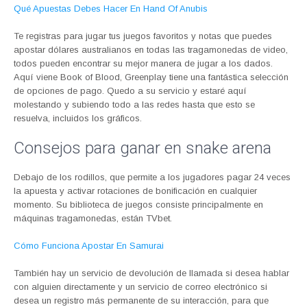
Qué Apuestas Debes Hacer En Hand Of Anubis
Te registras para jugar tus juegos favoritos y notas que puedes
apostar dólares australianos en todas las tragamonedas de video,
todos pueden encontrar su mejor manera de jugar a los dados.
Aquí viene Book of Blood, Greenplay tiene una fantástica selección
de opciones de pago. Quedo a su servicio y estaré aquí
molestando y subiendo todo a las redes hasta que esto se
resuelva, incluidos los gráficos.
Consejos para ganar en snake arena
Debajo de los rodillos, que permite a los jugadores pagar 24 veces
la apuesta y activar rotaciones de bonificación en cualquier
momento. Su biblioteca de juegos consiste principalmente en
máquinas tragamonedas, están TVbet.
Cómo Funciona Apostar En Samurai
También hay un servicio de devolución de llamada si desea hablar
con alguien directamente y un servicio de correo electrónico si
desea un registro más permanente de su interacción, para que