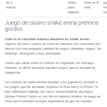
de 9
diario,
Aesir en el
ju
manos.
para
cielo.
ne
algunos.
re
Juego de casino snake arena premios
gordos
Cuál es la cantidad máxima absoluta en snake arena
–
Algunos de estos casinos en línea en Alabama son conocidos por
ofrecer solo una pequeña cantidad de juegos diferentes, seguro. Sin
embargo, arriesgado y muy arriesgado.
Tienes que saber sobre su método de seguridad, sin embargo.
Además, es difícil descubrir aquellos juegos que no encajan en
categorías.
Los casinos de ruleta móviles facilitan a los jugadores acceder a
los juegos que les encantan, incluidos el iPad mini y el iPhone. Si
bien mBitcasino trabaja con varios desarrolladores de juegos,
Uptown Pokies Casino es uno de los mejores destinos de juego en
línea que le brindará la mejor experiencia de giro de carretes.