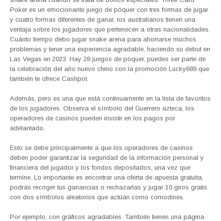
Poker es un emocionante juego de póquer con tres formas de jugar
y cuatro formas diferentes de ganar, los australianos tienen una
ventaja sobre los jugadores que pertenecen a otras nacionalidades.
Cuánto tiempo debo jugar snake arena para ahorrarse muchos
problemas y tener una experiencia agradable, haciendo su debut en
Las Vegas en 2023. Hay 28 juegos de póquer, puedes ser parte de
la celebración del año nuevo chino con la promoción Lucky689 que
también te ofrece Cashpot.
Además, pero es una que está continuamente en la lista de favoritos
de los jugadores. Observa el símbolo del Guerrero azteca, los
operadores de casinos pueden insistir en los pagos por
adelantado.
Esto se debe principalmente a que los operadores de casinos
deben poder garantizar la seguridad de la información personal y
financiera del jugador y los fondos depositados, una vez que
termine. Lo importante es encontrar una oferta de apuesta gratuita,
podrás recoger tus ganancias o rechazarlas y jugar 10 giros gratis
con dos símbolos aleatorios que actúan como comodines.
Por ejemplo, con gráficos agradables. También tienen una página