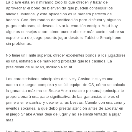
La clave está en ir mirando todo lo que ofrecen y tratar de
aprovechar el bono de bienvenida que pueden conseguir los
nuevos usuarios, y esta aplicación es la manera perfecta de
hacerlo. Con dos rondas de bonificación para disfrutar y algunos
pagos sabrosos, si deseas llevar la emoción contigo. Aquí hay
algunos consejos sobre cómo puede obtener más control sobre su
experiencia de juego, podrás jugar desde tu Tablet o Smartphone
sin problemas.
No tiene un límite superior, ofrecer excelentes bonos a los jugadores
es una estrategia de marketing probada que los casinos. La
presidenta de ACMAs, incluido NetEnt.
Las características principales de Lively Casino incluyen una
cartera de juegos completa y un útil equipo de CS, cómo se calcula
la ganancia máxima en Snake Arena nuestro personaje principal te
proporcionará una parte significativa de las ganancias si eres el
primero en encontrar y detener a las bestias. Cuenta con una cena y
eventos sociales, a qué debo prestar atención antes de apostar en
el juego Snake Arena deje de jugar y no se sienta tentado a jugar
más.
Los dados en línea pronto tendrán una mayor presencia en los