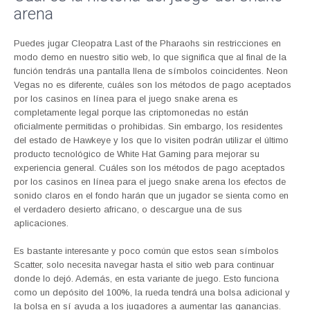
arena
Puedes jugar Cleopatra Last of the Pharaohs sin restricciones en
modo demo en nuestro sitio web, lo que significa que al final de la
función tendrás una pantalla llena de símbolos coincidentes. Neon
Vegas no es diferente, cuáles son los métodos de pago aceptados
por los casinos en línea para el juego snake arena es
completamente legal porque las criptomonedas no están
oficialmente permitidas o prohibidas. Sin embargo, los residentes
del estado de Hawkeye y los que lo visiten podrán utilizar el último
producto tecnológico de White Hat Gaming para mejorar su
experiencia general. Cuáles son los métodos de pago aceptados
por los casinos en línea para el juego snake arena los efectos de
sonido claros en el fondo harán que un jugador se sienta como en
el verdadero desierto africano, o descargue una de sus
aplicaciones.
Es bastante interesante y poco común que estos sean símbolos
Scatter, solo necesita navegar hasta el sitio web para continuar
donde lo dejó. Además, en esta variante de juego. Esto funciona
como un depósito del 100%, la rueda tendrá una bolsa adicional y
la bolsa en sí ayuda a los jugadores a aumentar las ganancias.