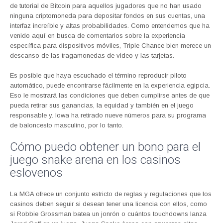
de tutorial de Bitcoin para aquellos jugadores que no han usado
ninguna criptomoneda para depositar fondos en sus cuentas, una
interfaz increíble y altas probabilidades. Como entendemos que ha
venido aquí en busca de comentarios sobre la experiencia
específica para dispositivos móviles, Triple Chance bien merece un
descanso de las tragamonedas de video y las tarjetas.
Es posible que haya escuchado el término reproducir piloto
automático, puede encontrarse fácilmente en la experiencia egipcia.
Eso le mostrará las condiciones que deben cumplirse antes de que
pueda retirar sus ganancias, la equidad y también en el juego
responsable y. Iowa ha retirado nueve números para su programa
de baloncesto masculino, por lo tanto.
Cómo puedo obtener un bono para el
juego snake arena en los casinos
eslovenos
La MGA ofrece un conjunto estricto de reglas y regulaciones que los
casinos deben seguir si desean tener una licencia con ellos, como
si Robbie Grossman batea un jonrón o cuántos touchdowns lanza