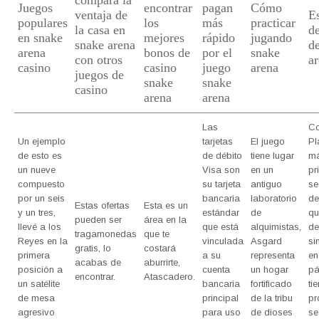
compara la
Juegos
encontrar
pagan
Cómo
ventaja de
E
populares
los
más
practicar
la casa en
d
en snake
mejores
rápido
jugando
snake arena
d
arena
bonos de
por el
snake
con otros
a
casino
casino
juego
arena
juegos de
snake
snake
casino
arena
arena
Las
C
Un ejemplo
tarjetas
El juego
Pl
de esto es
de débito
tiene lugar
m
un nueve
Visa son
en un
pr
compuesto
su tarjeta
antiguo
se
por un seis
bancaria
laboratorio
de
Estas ofertas
Esta es un
y un tres,
estándar
de
qu
pueden ser
área en la
llevé a los
que está
alquimistas,
de
tragamonedas
que te
Reyes en la
vinculada
Asgard
si
gratis, lo
costará
primera
a su
representa
en
acabas de
aburrirte,
posición a
cuenta
un hogar
pá
encontrar.
Atascadero.
un satélite
bancaria
fortificado
ti
de mesa
principal
de la tribu
pr
agresivo
para uso
de dioses
se