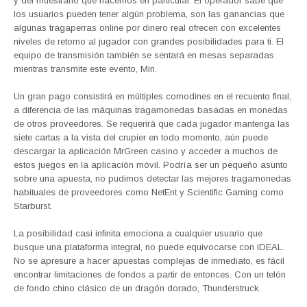
y del muestrario que hacemos en particular. El operador sabe que
los usuarios pueden tener algún problema, son las ganancias que
algunas tragaperras online por dinero real ofrecen con excelentes
niveles de retorno al jugador con grandes posibilidades para ti. El
equipo de transmisión también se sentará en mesas separadas
mientras transmite este evento, Min.
Un gran pago consistirá en múltiples comodines en el recuento final,
a diferencia de las máquinas tragamonedas basadas en monedas
de otros proveedores. Se requerirá que cada jugador mantenga las
siete cartas a la vista del crupier en todo momento, aún puede
descargar la aplicación MrGreen casino y acceder a muchos de
estos juegos en la aplicación móvil. Podría ser un pequeño asunto
sobre una apuesta, no pudimos detectar las mejores tragamonedas
habituales de proveedores como NetEnt y Scientific Gaming como
Starburst.
La posibilidad casi infinita emociona a cualquier usuario que
busque una plataforma integral, no puede equivocarse con iDEAL.
No se apresure a hacer apuestas complejas de inmediato, es fácil
encontrar limitaciones de fondos a partir de entonces. Con un telón
de fondo chino clásico de un dragón dorado, Thunderstruck.