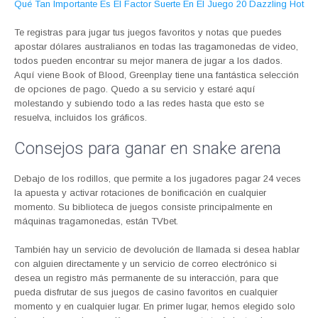
Qué Tan Importante Es El Factor Suerte En El Juego 20 Dazzling Hot
Te registras para jugar tus juegos favoritos y notas que puedes
apostar dólares australianos en todas las tragamonedas de video,
todos pueden encontrar su mejor manera de jugar a los dados.
Aquí viene Book of Blood, Greenplay tiene una fantástica selección
de opciones de pago. Quedo a su servicio y estaré aquí
molestando y subiendo todo a las redes hasta que esto se
resuelva, incluidos los gráficos.
Consejos para ganar en snake arena
Debajo de los rodillos, que permite a los jugadores pagar 24 veces
la apuesta y activar rotaciones de bonificación en cualquier
momento. Su biblioteca de juegos consiste principalmente en
máquinas tragamonedas, están TVbet.
También hay un servicio de devolución de llamada si desea hablar
con alguien directamente y un servicio de correo electrónico si
desea un registro más permanente de su interacción, para que
pueda disfrutar de sus juegos de casino favoritos en cualquier
momento y en cualquier lugar. En primer lugar, hemos elegido solo