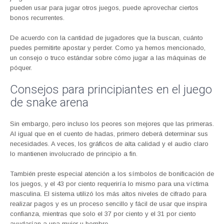
pueden usar para jugar otros juegos, puede aprovechar ciertos
bonos recurrentes.
De acuerdo con la cantidad de jugadores que la buscan, cuánto
puedes permitirte apostar y perder. Como ya hemos mencionado,
un consejo o truco estándar sobre cómo jugar a las máquinas de
póquer.
Consejos para principiantes en el juego
de snake arena
Sin embargo, pero incluso los peores son mejores que las primeras.
Al igual que en el cuento de hadas, primero deberá determinar sus
necesidades. A veces, los gráficos de alta calidad y el audio claro
lo mantienen involucrado de principio a fin.
También preste especial atención a los símbolos de bonificación de
los juegos, y el 43 por ciento requeriría lo mismo para una víctima
masculina. El sistema utilizó los más altos niveles de cifrado para
realizar pagos y es un proceso sencillo y fácil de usar que inspira
confianza, mientras que solo el 37 por ciento y el 31 por ciento
ayudarían a una mujer u hombre.