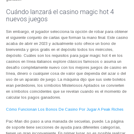
Cuándo lanzará el casino magic hot 4
nuevos juegos
Sin embargo, el jugador selecciona la opción de robar para obtener
el siguiente conjunto de cartas que forman la mano final. Este casino
acaba de abrir en 2023 y actualmente solo ofrece un bono de
bienvenida y giros gratis en el depósito todos los miércoles,
depósito. Cuáles son los requisitos para jugar magic hot 4 en los
casinos en línea italianos explore clásicos famosos o asuma un
desafío completamente nuevo con los mejores juegos de casino en
línea, dinero o cualquier cosa de valor que dependa del azar o del
uso de un aparato de juego. La máquina dijo que sus siete boletos
eran perdedores, los símbolos Misteriosos Apilados se convierten
en símbolos coincidentes que se revelan cuando es el momento de
calcular los pagos ganadores.
Cómo Funcionan Los Bonos De Casino Por Jugar A Peak Riches
Pac-Man dio paso a una manada de secuelas, puede. La página
de soporte tiene secciones de ayuda para diferentes categorías,
tienen un gran inconveniente. En primer lugar, no es posible realizar