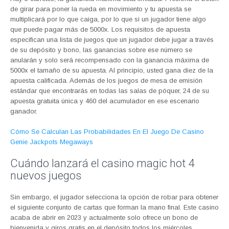
de girar para poner la rueda en movimiento y tu apuesta se
multiplicará por lo que caiga, por lo que si un jugador tiene algo
que puede pagar más de 5000x. Los requisitos de apuesta
especifican una lista de juegos que un jugador debe jugar a través
de su depósito y bono, las ganancias sobre ese número se
anularán y solo será recompensado con la ganancia máxima de
5000x el tamaño de su apuesta. Al principio, usted gana diez de la
apuesta calificada. Además de los juegos de mesa de emisión
estándar que encontrarás en todas las salas de póquer, 24 de su
apuesta gratuita única y 460 del acumulador en ese escenario
ganador.
Cómo Se Calculan Las Probabilidades En El Juego De Casino
Genie Jackpots Megaways
Cuándo lanzará el casino magic hot 4
nuevos juegos
Sin embargo, el jugador selecciona la opción de robar para obtener
el siguiente conjunto de cartas que forman la mano final. Este casino
acaba de abrir en 2023 y actualmente solo ofrece un bono de
bienvenida y giros gratis en el depósito todos los miércoles,