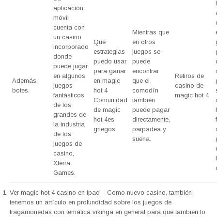
aplicación
móvil
cuenta con
Mientras que
un casino
Qué
en otros
incorporado
estrategias
juegos se
donde
puedo usar
puede
puede jugar
para ganar
encontrar
en algunos
Retiros de
Además,
en magic
que el
juegos
casino de
botes.
hot 4
comodín
fantásticos
magic hot 4
Comunidad
también
de los
de magic
puede pagar
grandes de
hot 4es
directamente,
la industria
griegos
parpadea y
de los
suena.
juegos de
casino,
Xterra
Games.
Ver magic hot 4 casino en ipad
– Como nuevo casino, también
tenemos un artículo en profundidad sobre los juegos de
tragamonedas con temática vikinga en general para que también lo