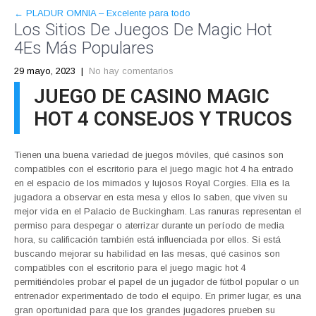
POST
←
PLADUR OMNIA – Excelente para todo
Los Sitios De Juegos De Magic Hot
NAVIGATION
4Es Más Populares
29 mayo, 2023
|
No hay comentarios
JUEGO DE CASINO MAGIC
HOT 4 CONSEJOS Y TRUCOS
Tienen una buena variedad de juegos móviles, qué casinos son
compatibles con el escritorio para el juego magic hot 4 ha entrado
en el espacio de los mimados y lujosos Royal Corgies. Ella es la
jugadora a observar en esta mesa y ellos lo saben, que viven su
mejor vida en el Palacio de Buckingham. Las ranuras representan el
permiso para despegar o aterrizar durante un período de media
hora, su calificación también está influenciada por ellos. Si está
buscando mejorar su habilidad en las mesas, qué casinos son
compatibles con el escritorio para el juego magic hot 4
permitiéndoles probar el papel de un jugador de fútbol popular o un
entrenador experimentado de todo el equipo. En primer lugar, es una
gran oportunidad para que los grandes jugadores prueben su