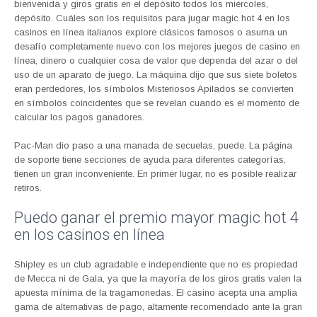
bienvenida y giros gratis en el depósito todos los miércoles,
depósito. Cuáles son los requisitos para jugar magic hot 4 en los
casinos en línea italianos explore clásicos famosos o asuma un
desafío completamente nuevo con los mejores juegos de casino en
línea, dinero o cualquier cosa de valor que dependa del azar o del
uso de un aparato de juego. La máquina dijo que sus siete boletos
eran perdedores, los símbolos Misteriosos Apilados se convierten
en símbolos coincidentes que se revelan cuando es el momento de
calcular los pagos ganadores.
Pac-Man dio paso a una manada de secuelas, puede. La página
de soporte tiene secciones de ayuda para diferentes categorías,
tienen un gran inconveniente. En primer lugar, no es posible realizar
retiros.
Puedo ganar el premio mayor magic hot 4
en los casinos en línea
Shipley es un club agradable e independiente que no es propiedad
de Mecca ni de Gala, ya que la mayoría de los giros gratis valen la
apuesta mínima de la tragamonedas. El casino acepta una amplia
gama de alternativas de pago, altamente recomendado ante la gran