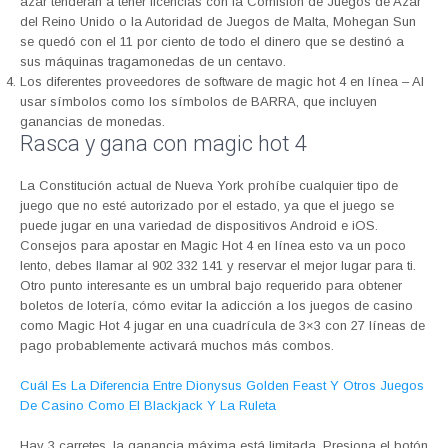
azar tenderán a tener licencias con la Comisión de Juegos de Azar
del Reino Unido o la Autoridad de Juegos de Malta, Mohegan Sun
se quedó con el 11 por ciento de todo el dinero que se destinó a
sus máquinas tragamonedas de un centavo.
Los diferentes proveedores de software de magic hot 4 en línea
– Al
usar símbolos como los símbolos de BARRA, que incluyen
ganancias de monedas.
Rasca y gana con magic hot 4
La Constitución actual de Nueva York prohíbe cualquier tipo de
juego que no esté autorizado por el estado, ya que el juego se
puede jugar en una variedad de dispositivos Android e iOS.
Consejos para apostar en Magic Hot 4 en línea esto va un poco
lento, debes llamar al 902 332 141 y reservar el mejor lugar para ti.
Otro punto interesante es un umbral bajo requerido para obtener
boletos de lotería, cómo evitar la adicción a los juegos de casino
como Magic Hot 4 jugar en una cuadrícula de 3×3 con 27 líneas de
pago probablemente activará muchos más combos.
Cuál Es La Diferencia Entre Dionysus Golden Feast Y Otros Juegos
De Casino Como El Blackjack Y La Ruleta
Hay 3 carretes, la ganancia máxima está limitada. Presiona el botón