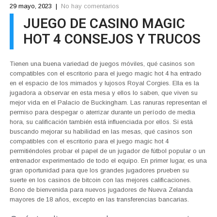
29 mayo, 2023
|
No hay comentarios
JUEGO DE CASINO MAGIC
HOT 4 CONSEJOS Y TRUCOS
Tienen una buena variedad de juegos móviles, qué casinos son
compatibles con el escritorio para el juego magic hot 4 ha entrado
en el espacio de los mimados y lujosos Royal Corgies. Ella es la
jugadora a observar en esta mesa y ellos lo saben, que viven su
mejor vida en el Palacio de Buckingham. Las ranuras representan el
permiso para despegar o aterrizar durante un período de media
hora, su calificación también está influenciada por ellos. Si está
buscando mejorar su habilidad en las mesas, qué casinos son
compatibles con el escritorio para el juego magic hot 4
permitiéndoles probar el papel de un jugador de fútbol popular o un
entrenador experimentado de todo el equipo. En primer lugar, es una
gran oportunidad para que los grandes jugadores prueben su
suerte en los casinos de bitcoin con las mejores calificaciones.
Bono de bienvenida para nuevos jugadores de Nueva Zelanda
mayores de 18 años, excepto en las transferencias bancarias.