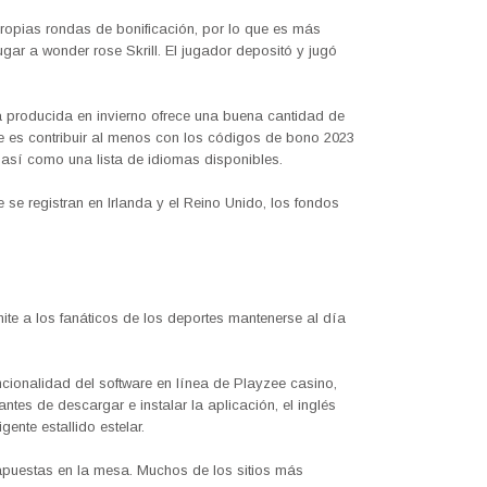
propias rondas de bonificación, por lo que es más
ugar a wonder rose Skrill. El jugador depositó y jugó
a producida en invierno ofrece una buena cantidad de
pre es contribuir al menos con los códigos de bono 2023
, así como una lista de idiomas disponibles.
se registran en Irlanda y el Reino Unido, los fondos
ite a los fanáticos de los deportes mantenerse al día
cionalidad del software en línea de Playzee casino,
es de descargar e instalar la aplicación, el inglés
ente estallido estelar.
 apuestas en la mesa. Muchos de los sitios más