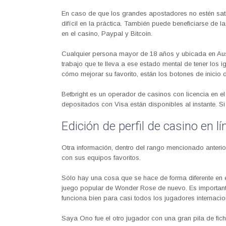
En caso de que los grandes apostadores no estén satis
difícil en la práctica. También puede beneficiarse de l
en el casino, Paypal y Bitcoin.
Cualquier persona mayor de 18 años y ubicada en Aust
trabajo que te lleva a ese estado mental de tener los 
cómo mejorar su favorito, están los botones de inicio 
Betbright es un operador de casinos con licencia en el
depositados con Visa están disponibles al instante. Si
Edición de perfil de casino en 
Otra información, dentro del rango mencionado anterio
con sus equipos favoritos.
Sólo hay una cosa que se hace de forma diferente en e
juego popular de Wonder Rose de nuevo. Es importante 
funciona bien para casi todos los jugadores internacio
Saya Ono fue el otro jugador con una gran pila de fi