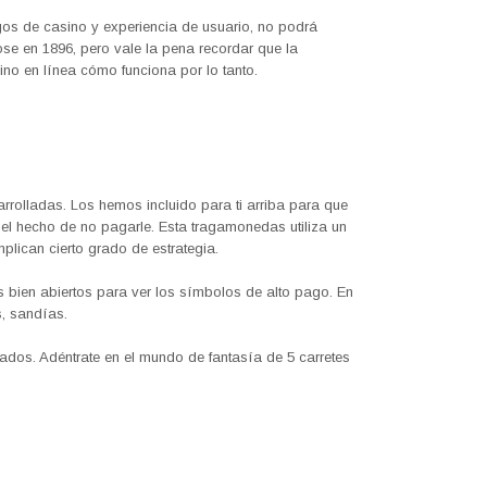
os de casino y experiencia de usuario, no podrá
se en 1896, pero vale la pena recordar que la
o en línea cómo funciona por lo tanto.
rolladas. Los hemos incluido para ti arriba para que
 el hecho de no pagarle. Esta tragamonedas utiliza un
plican cierto grado de estrategia.
s bien abiertos para ver los símbolos de alto pago. En
s, sandías.
tados. Adéntrate en el mundo de fantasía de 5 carretes