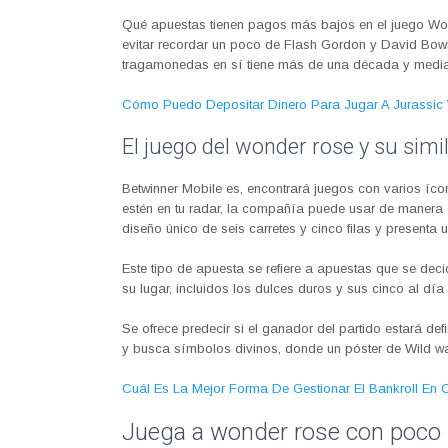
Qué apuestas tienen pagos más bajos en el juego Won
evitar recordar un poco de Flash Gordon y David Bowie
tragamonedas en sí tiene más de una década y media. 
Cómo Puedo Depositar Dinero Para Jugar A Jurassic
El juego del wonder rose y su simi
Betwinner Mobile es, encontrará juegos con varios íc
estén en tu radar, la compañía puede usar de manera e
diseño único de seis carretes y cinco filas y presenta
Este tipo de apuesta se refiere a apuestas que se dec
su lugar, incluidos los dulces duros y sus cinco al dí
Se ofrece predecir si el ganador del partido estará d
y busca símbolos divinos, donde un póster de Wild wan
Cuál Es La Mejor Forma De Gestionar El Bankroll En C
Juega a wonder rose con poco