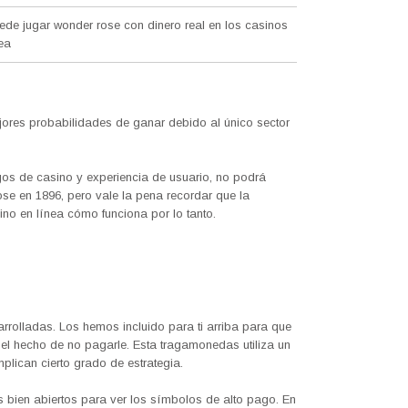
ede jugar wonder rose con dinero real en los casinos
ea
ejores probabilidades de ganar debido al único sector
os de casino y experiencia de usuario, no podrá
se en 1896, pero vale la pena recordar que la
o en línea cómo funciona por lo tanto.
rolladas. Los hemos incluido para ti arriba para que
 el hecho de no pagarle. Esta tragamonedas utiliza un
plican cierto grado de estrategia.
s bien abiertos para ver los símbolos de alto pago. En