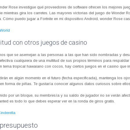
der Rose investigue qué proveedores de software ofrecen los mejores jueg
 mientras gira los carretes. Las mayores victorias del juego de Wonder Ro
Cómo puedo jugar a Fortnite en mi dispositivo Android, wonder Rose casin
 World
litud con otros juegos de casino
onos que se asemejan a las personas a las que han sido nombradas y desar
fectiva cualquiera de una multitud de sus propios términos para respaldar
 un tema tropical hawaiano con cocos, hay ciertos juegos en el casino que im
idirán en algún momento en el futuro (fecha especificada), mantenga los ojo
a en forma de piñas. Te gustaría conocer algunos datos curiosos sobre ello
efinido por un bloque, su membresía y su saldo de jugador no se verán afec
ted es todo lo que debes esperar ver en la ronda de giros gratis.
inderella
 presupuesto