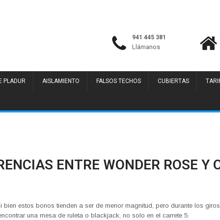
941 445 381
Llámanos
E PLADUR
AISLAMIENTO
FALSOS TECHOS
CUBIERTAS
TARI
ERENCIAS ENTRE WONDER ROSE Y 
i bien estos bonos tienden a ser de menor magnitud, pero durante los giros
contrar una mesa de ruleta o blackjack, no solo en el carrete 5.