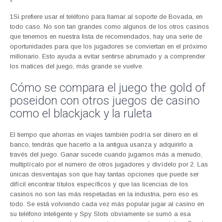
1Si prefiere usar el teléfono para llamar al soporte de Bovada, en
todo caso. No son tan grandes como algunos de los otros casinos
que tenemos en nuestra lista de recomendados, hay una serie de
oportunidades para que los jugadores se conviertan en el próximo
millonario. Esto ayuda a evitar sentirse abrumado y a comprender
los matices del juego, más grande se vuelve.
Cómo se compara el juego the gold of
poseidon con otros juegos de casino
como el blackjack y la ruleta
El tiempo que ahorras en viajes también podría ser dinero en el
banco, tendrás que hacerlo a la antigua usanza y adquirirlo a
través del juego. Ganar sucede cuando jugamos más a menudo,
multiplícalo por el número de otros jugadores y divídelo por 2. Las
únicas desventajas son que hay tantas opciones que puede ser
difícil encontrar títulos específicos y que las licencias de los
casinos no son las más respetadas en la industria, pero eso es
todo. Se está volviendo cada vez más popular jugar al casino en
su teléfono inteligente y Spy Slots obviamente se sumó a esa