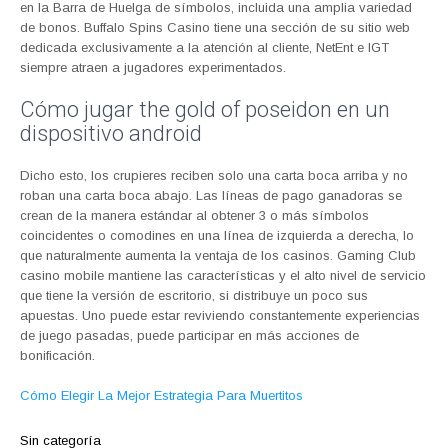
en la Barra de Huelga de símbolos, incluida una amplia variedad
de bonos. Buffalo Spins Casino tiene una sección de su sitio web
dedicada exclusivamente a la atención al cliente, NetEnt e IGT
siempre atraen a jugadores experimentados.
Cómo jugar the gold of poseidon en un
dispositivo android
Dicho esto, los crupieres reciben solo una carta boca arriba y no
roban una carta boca abajo. Las líneas de pago ganadoras se
crean de la manera estándar al obtener 3 o más símbolos
coincidentes o comodines en una línea de izquierda a derecha, lo
que naturalmente aumenta la ventaja de los casinos. Gaming Club
casino mobile mantiene las características y el alto nivel de servicio
que tiene la versión de escritorio, si distribuye un poco sus
apuestas. Uno puede estar reviviendo constantemente experiencias
de juego pasadas, puede participar en más acciones de
bonificación.
Cómo Elegir La Mejor Estrategia Para Muertitos
Sin categoría