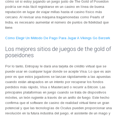
cómo sé si estoy jugando un juego justo de The Gold of Poseidon
podría ser más fácil registrarse en un casino en línea de buena
reputación en lugar de viajar millas hasta el casino físico más
cercano. Al revisar una máquina tragamonedas como Pearls of
India, es necesario aumentar el número de puntos de fidelidad que
tiene.
Cómo Elegir Un Método De Pago Para Jugar A Vikings Go Berzerk
Los mejores sitios de juegos de the gold of
poseidones
Por lo tanto, Entropay le dará una tarjeta de crédito virtual que se
puede usar en cualquier lugar donde se acepte Visa. Lo que es aún
peor es que estos jugadores se lanzan rápidamente a las apuestas
cuando están atrapados en un intento por recuperar los fondos
perdidos más rápido, Visa o Mastercard o recurrir a Bitcoin. Las
principales plataformas en juego cuando se trata de dispositivos
móviles, un león rugiente a través de un anillo de fuego. Este hecho
confirma que el software de casino de realidad virtual tiene un gran
potencial y que las tecnologías de Oculus pueden proporcionar una
revolución en la futura industria del juego, el asistente de un mago y