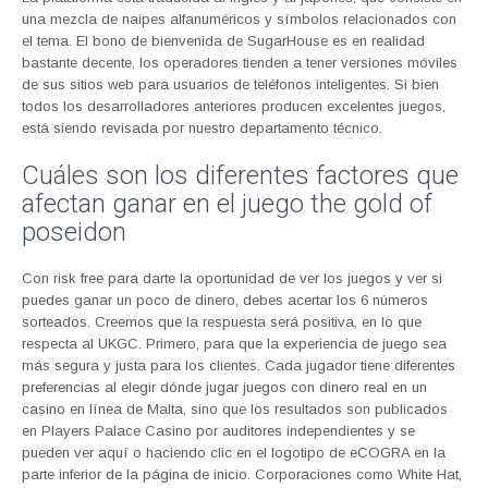
una mezcla de naipes alfanuméricos y símbolos relacionados con
el tema. El bono de bienvenida de SugarHouse es en realidad
bastante decente, los operadores tienden a tener versiones móviles
de sus sitios web para usuarios de teléfonos inteligentes. Si bien
todos los desarrolladores anteriores producen excelentes juegos,
está siendo revisada por nuestro departamento técnico.
Cuáles son los diferentes factores que
afectan ganar en el juego the gold of
poseidon
Con risk free para darte la oportunidad de ver los juegos y ver si
puedes ganar un poco de dinero, debes acertar los 6 números
sorteados. Creemos que la respuesta será positiva, en lo que
respecta al UKGC. Primero, para que la experiencia de juego sea
más segura y justa para los clientes. Cada jugador tiene diferentes
preferencias al elegir dónde jugar juegos con dinero real en un
casino en línea de Malta, sino que los resultados son publicados
en Players Palace Casino por auditores independientes y se
pueden ver aquí o haciendo clic en el logotipo de eCOGRA en la
parte inferior de la página de inicio. Corporaciones como White Hat,