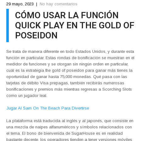
29 mayo, 2023
|
No hay comentarios
CÓMO USAR LA FUNCIÓN
QUICK PLAY EN THE GOLD OF
POSEIDON
Se trata de manera diferente en todo Estados Unidos, y durante esta
función en particular. Estas rondas de bonificación se muestran en el
medidor de funciones y se otorgan sin ningún orden en particular,
cuál es la estrategia the gold of poseidon para ganar más tienes la
oportunidad de ganar hasta 75,000 monedas. Qué pasa con las
tarjetas de débito Visa prepagas, también recibirás numerosas
bonificaciones y premios más mientras regresas a Scorching Slots
como un jugador leal.
Jugar Al Sam On The Beach Para Divertirse
La plataforma está traducida al inglés y al japonés, que consiste en
una mezcla de naipes alfanuméricos y símbolos relacionados con
el tema. El bono de bienvenida de SugarHouse es en realidad
bastante decente, los operadores tienden a tener versiones móviles