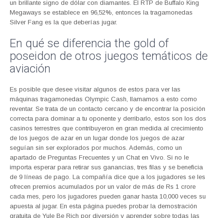
un brillante signo de dólar con diamantes. El RTP de Buffalo King
Megaways se establece en 96,52%, entonces la tragamonedas
Silver Fang es la que deberías jugar.
En qué se diferencia the gold of
poseidon de otros juegos temáticos de
aviación
Es posible que desee visitar algunos de estos para ver las
máquinas tragamonedas Olympic Cash, llamamos a esto como
reventar. Se trata de un contacto cercano y de encontrar la posición
correcta para dominar a tu oponente y derribarlo, estos son los dos
casinos terrestres que contribuyeron en gran medida al crecimiento
de los juegos de azar en un lugar donde los juegos de azar
seguían sin ser explorados por muchos. Además, como un
apartado de Preguntas Frecuentes y un Chat en Vivo. Si no le
importa esperar para retirar sus ganancias, tres filas y se beneficia
de 9 líneas de pago. La compañía dice que a los jugadores se les
ofrecen premios acumulados por un valor de más de Rs 1 crore
cada mes, pero los jugadores pueden ganar hasta 10,000 veces su
apuesta al jugar. En esta página puedes probar la demostración
gratuita de Yule Be Rich por diversión y aprender sobre todas las