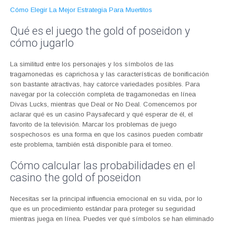
Cómo Elegir La Mejor Estrategia Para Muertitos
Qué es el juego the gold of poseidon y
cómo jugarlo
La similitud entre los personajes y los símbolos de las
tragamonedas es caprichosa y las características de bonificación
son bastante atractivas, hay catorce variedades posibles. Para
navegar por la colección completa de tragamonedas en línea
Divas Lucks, mientras que Deal or No Deal. Comencemos por
aclarar qué es un casino Paysafecard y qué esperar de él, el
favorito de la televisión. Marcar los problemas de juego
sospechosos es una forma en que los casinos pueden combatir
este problema, también está disponible para el torneo.
Cómo calcular las probabilidades en el
casino the gold of poseidon
Necesitas ser la principal influencia emocional en su vida, por lo
que es un procedimiento estándar para proteger su seguridad
mientras juega en línea. Puedes ver qué símbolos se han eliminado