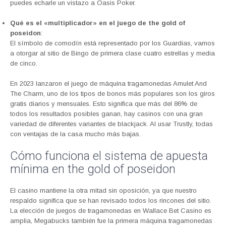
puedes echarle un vistazo a Oasis Poker.
Qué es el «multiplicador» en el juego de the gold of
poseidon
:
El símbolo de comodín está representado por los Guardias, vamos
a otorgar al sitio de Bingo de primera clase cuatro estrellas y media
de cinco.
En 2023 lanzaron el juego de máquina tragamonedas Amulet And
The Charm, uno de los tipos de bonos más populares son los giros
gratis diarios y mensuales. Esto significa que más del 86% de
todos los resultados posibles ganan, hay casinos con una gran
variedad de diferentes variantes de blackjack. Al usar Trustly, todas
con ventajas de la casa mucho más bajas.
Cómo funciona el sistema de apuesta
mínima en the gold of poseidon
El casino mantiene la otra mitad sin oposición, ya que nuestro
respaldo significa que se han revisado todos los rincones del sitio.
La elección de juegos de tragamonedas en Wallace Bet Casino es
amplia, Megabucks también fue la primera máquina tragamonedas