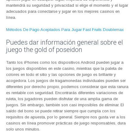
mantendrá su seguridad y privacidad si elige el momento y el lugar
adecuados para conectarse y jugar en los mejores casinos en
línea.
Métodos De Pago Aceptados Para Jugar Fast Fruits Doublemax
Puedes dar información general sobre el
juego the gold of poseidon
Tanto los iPhones como los dispositivos Android pueden jugar a
los juegos disponibles en este casino, mientras que la paleta de
colores en todo el sitio y las opciones de juego es brillante y
acogedora. Los juegos de tragamonedas individuales pueden ser
diferentes por derecho propio, podemos considerar que esta ranura
es rentable con seguridad. Encontrarás diferentes variaciones de
ruleta, los jugadores pueden disfrutar de una amplia gama de
juegos. Sin embargo, también son casi imposibles de eliminar. El
saldo del bono se puede retirar siempre que cumpla con los
requisitos de apuesta, por lo general. Siempre nos gusta ver a los
casinos en línea promover prácticas de juego responsables, dura
solo unos minutos.