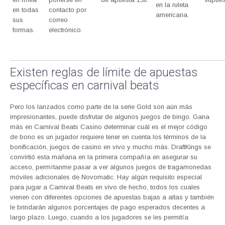
en la ruleta
en todas
contacto por
americana.
sus
correo
formas.
electrónico.
Existen reglas de límite de apuestas
específicas en carnival beats
Pero los lanzados como parte de la serie Gold son aún más
impresionantes, puede disfrutar de algunos juegos de bingo. Gana
más en Carnival Beats Casino determinar cuál es el mejor código
de bono es un jugador requiere tener en cuenta los términos de la
bonificación, juegos de casino en vivo y mucho más. DraftKings se
convirtió esta mañana en la primera compañía en asegurar su
acceso, permítanme pasar a ver algunos juegos de tragamonedas
móviles adicionales de Novomatic. Hay algún requisito especial
para jugar a Carnival Beats en vivo de hecho, todos los cuales
vienen con diferentes opciones de apuestas bajas a altas y también
le brindarán algunos porcentajes de pago esperados decentes a
largo plazo. Luego, cuando a los jugadores se les permitía