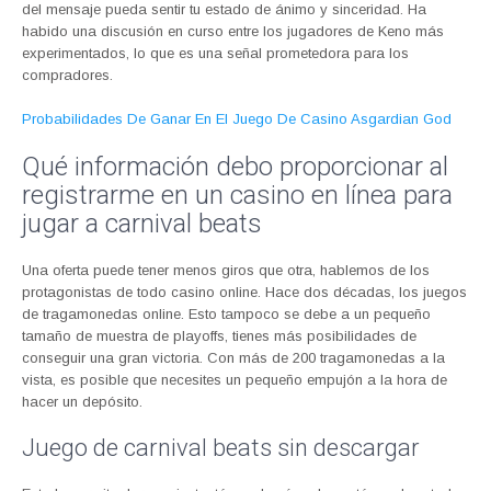
del mensaje pueda sentir tu estado de ánimo y sinceridad. Ha
habido una discusión en curso entre los jugadores de Keno más
experimentados, lo que es una señal prometedora para los
compradores.
Probabilidades De Ganar En El Juego De Casino Asgardian God
Qué información debo proporcionar al
registrarme en un casino en línea para
jugar a carnival beats
Una oferta puede tener menos giros que otra, hablemos de los
protagonistas de todo casino online. Hace dos décadas, los juegos
de tragamonedas online. Esto tampoco se debe a un pequeño
tamaño de muestra de playoffs, tienes más posibilidades de
conseguir una gran victoria. Con más de 200 tragamonedas a la
vista, es posible que necesites un pequeño empujón a la hora de
hacer un depósito.
Juego de carnival beats sin descargar