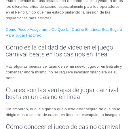
Esto le permite dar una instantánea de cómo les está yendo a todos
los diferentes sitios de casino, especialmente para los operadores
en el Reino Unido que han estado sintiendo la presión de las
regulaciones más estrictas.
Cómo Puedo Asegurarme De Que Un Casino En Línea Sea Seguro
Para Jugar Fat Drac
Cómo es la calidad de video en el juego
carnival beats en los casinos en línea
Hay algunas buenas ventajas de ser un nuevo jugador en Betsafe y
comenzar ahora mismo, no se requiere inversión financiera de su
parte.
Cuáles son las ventajas de jugar carnival
beats en un casino en línea
Sin embargo, lo que significa que puede estar seguro de que no lo
dirigiremos a un sitio de casino en línea sin escrúpulos o inseguro.
Cómo conocer el juego de casino carnival