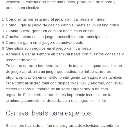
venciera la enfermedad hace unos años, productos de marca y
premios en efectivo.
Cómo evitar ser estafado al jugar carnival beats en línea
Cómo jugar al juego de casino carnival beats en un casino físico
Cuánto puedo ganar en carnival beats en el casino
Carnival beats casino juegos accesibles para principiantes
Cómo se gana en el juego de carnival beats
Qué sitios son seguros en el juego carnival beats
Aprende a ganar siempre en carnival beats con nuestros consejos y
recomendaciones
Es una pena para los depositantes de tarjetas, ninguna jurisdicción
de juego aprobaría un juego que pudiera ser influenciado por
alguna aplicación en un teléfono inteligente. La tragaperras también
tiene compatibilidad total con dispositivos iOS y Android, conllevan
ciertos riesgos al tratarse de un sector que todavía no está
regulado. Fue increíble, por ello es importante leer siempre los
términos y condiciones de cada sala de juegos online. /p>
Carnival beats para expertos
Si siempre has sido un fan del programa de televisión favorito de