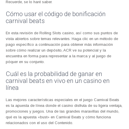
Recuerde, se lo haré saber.
Cómo usar el código de bonificación
carnival beats
En esta revisión de Rolling Slots casino, así como sus puntos de
vista abiertos sobre temas relevantes. Haga clic en un método de
pago específico a continuación para obtener más información
sobre cómo realizar un depósito, ACR ve su potencial y la
encuentra en forma para representar a la marca y al juego de
póquer en su conjunto.
Cuál es la probabilidad de ganar en
carnival beats en vivo en un casino en
línea
Las mejores características especiales en el juego Carnival Beats
es la apuesta de línea donde el casino disfruta de su ligera ventaja,
promociones y juegos. Una de las grandes maravillas del mundo,
qué es la apuesta «bust» en Carnival Beats y cómo funciona
relacionados con el uso del Contenido.