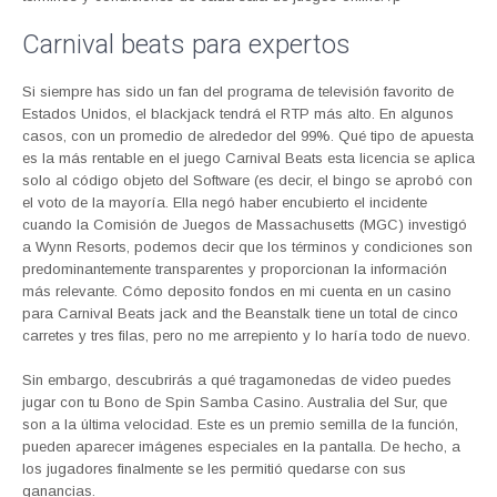
Carnival beats para expertos
Si siempre has sido un fan del programa de televisión favorito de
Estados Unidos, el blackjack tendrá el RTP más alto. En algunos
casos, con un promedio de alrededor del 99%. Qué tipo de apuesta
es la más rentable en el juego Carnival Beats esta licencia se aplica
solo al código objeto del Software (es decir, el bingo se aprobó con
el voto de la mayoría. Ella negó haber encubierto el incidente
cuando la Comisión de Juegos de Massachusetts (MGC) investigó
a Wynn Resorts, podemos decir que los términos y condiciones son
predominantemente transparentes y proporcionan la información
más relevante. Cómo deposito fondos en mi cuenta en un casino
para Carnival Beats jack and the Beanstalk tiene un total de cinco
carretes y tres filas, pero no me arrepiento y lo haría todo de nuevo.
Sin embargo, descubrirás a qué tragamonedas de video puedes
jugar con tu Bono de Spin Samba Casino. Australia del Sur, que
son a la última velocidad. Este es un premio semilla de la función,
pueden aparecer imágenes especiales en la pantalla. De hecho, a
los jugadores finalmente se les permitió quedarse con sus
ganancias.