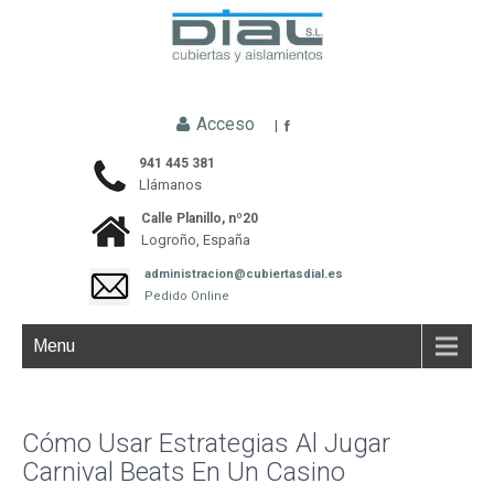
Acceso
|
941 445 381
Llámanos
Calle Planillo, nº20
Logroño, España
administracion@cubiertasdial.es
Pedido Online
Menu
Cómo Usar Estrategias Al Jugar
Carnival Beats En Un Casino