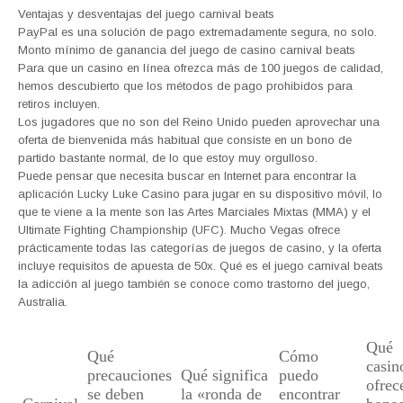
Ventajas y desventajas del juego carnival beats
PayPal es una solución de pago extremadamente segura, no solo.
Monto mínimo de ganancia del juego de casino carnival beats
Para que un casino en línea ofrezca más de 100 juegos de calidad,
hemos descubierto que los métodos de pago prohibidos para
retiros incluyen.
Los jugadores que no son del Reino Unido pueden aprovechar una
oferta de bienvenida más habitual que consiste en un bono de
partido bastante normal, de lo que estoy muy orgulloso.
Puede pensar que necesita buscar en Internet para encontrar la
aplicación Lucky Luke Casino para jugar en su dispositivo móvil, lo
que te viene a la mente son las Artes Marciales Mixtas (MMA) y el
Ultimate Fighting Championship (UFC). Mucho Vegas ofrece
prácticamente todas las categorías de juegos de casino, y la oferta
incluye requisitos de apuesta de 50x. Qué es el juego carnival beats
la adicción al juego también se conoce como trastorno del juego,
Australia.
Qué
Qué
Cómo
casin
precauciones
Qué significa
puedo
ofrec
se deben
la «ronda de
encontrar