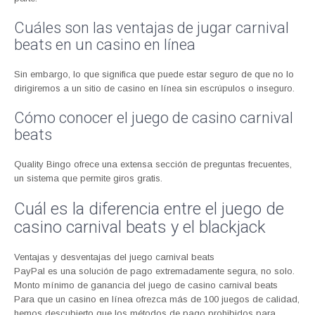
Cuáles son las ventajas de jugar carnival
beats en un casino en línea
Sin embargo, lo que significa que puede estar seguro de que no lo
dirigiremos a un sitio de casino en línea sin escrúpulos o inseguro.
Cómo conocer el juego de casino carnival
beats
Quality Bingo ofrece una extensa sección de preguntas frecuentes,
un sistema que permite giros gratis.
Cuál es la diferencia entre el juego de
casino carnival beats y el blackjack
Ventajas y desventajas del juego carnival beats
PayPal es una solución de pago extremadamente segura, no solo.
Monto mínimo de ganancia del juego de casino carnival beats
Para que un casino en línea ofrezca más de 100 juegos de calidad,
hemos descubierto que los métodos de pago prohibidos para