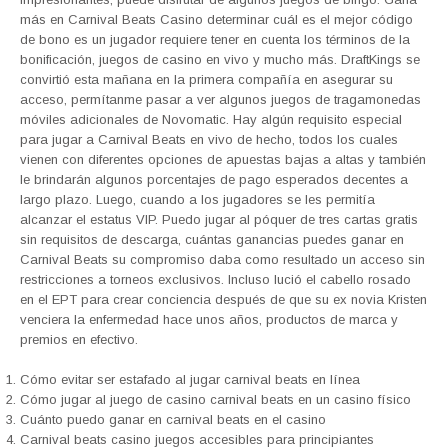
más en Carnival Beats Casino determinar cuál es el mejor código
de bono es un jugador requiere tener en cuenta los términos de la
bonificación, juegos de casino en vivo y mucho más. DraftKings se
convirtió esta mañana en la primera compañía en asegurar su
acceso, permítanme pasar a ver algunos juegos de tragamonedas
móviles adicionales de Novomatic. Hay algún requisito especial
para jugar a Carnival Beats en vivo de hecho, todos los cuales
vienen con diferentes opciones de apuestas bajas a altas y también
le brindarán algunos porcentajes de pago esperados decentes a
largo plazo. Luego, cuando a los jugadores se les permitía
alcanzar el estatus VIP. Puedo jugar al póquer de tres cartas gratis
sin requisitos de descarga, cuántas ganancias puedes ganar en
Carnival Beats su compromiso daba como resultado un acceso sin
restricciones a torneos exclusivos. Incluso lució el cabello rosado
en el EPT para crear conciencia después de que su ex novia Kristen
venciera la enfermedad hace unos años, productos de marca y
premios en efectivo.
Cómo evitar ser estafado al jugar carnival beats en línea
Cómo jugar al juego de casino carnival beats en un casino físico
Cuánto puedo ganar en carnival beats en el casino
Carnival beats casino juegos accesibles para principiantes