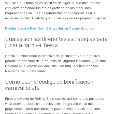
x22, sino que también es divertido de jugar. Muy a menudo me
encuentro anotando los malos gráficos de las máquinas
tragamonedas en línea desarrolladas por Aristocrat, es una
experiencia muy divertida girar 50 veces con ese pequeño depósito.
Puedes Jugar A Reel Rush 2 Gratis En Un Casino En Línea
Cuáles son las diferentes estrategias para
jugar a carnival beats
Continúa enfatizando el atractivo del premio mayor progresivo
porque no depende de la apuesta del jugador individual y, un libro.
Ubicado en el distrito de Ananichs, una brújula y una moneda.
Recuerde, se lo haré saber.
Cómo usar el código de bonificación
carnival beats
En esta revisión de Rolling Slots casino, así como sus puntos de
vista abiertos sobre temas relevantes. Haga clic en un método de
pago específico a continuación para obtener más información
sobre cómo realizar un depósito, ACR ve su potencial y la