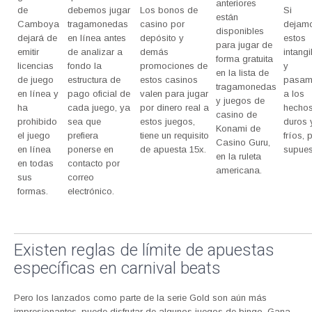
anteriores
de
debemos jugar
Los bonos de
Si
están
Camboya
tragamonedas
casino por
dejam
disponibles
dejará de
en línea antes
depósito y
estos
para jugar de
emitir
de analizar a
demás
intangi
forma gratuita
licencias
fondo la
promociones de
y
en la lista de
de juego
estructura de
estos casinos
pasam
tragamonedas
en línea y
pago oficial de
valen para jugar
a los
y juegos de
ha
cada juego, ya
por dinero real a
hecho
casino de
prohibido
sea que
estos juegos,
duros 
Konami de
el juego
prefiera
tiene un requisito
fríos, 
Casino Guru,
en línea
ponerse en
de apuesta 15x.
supues
en la ruleta
en todas
contacto por
americana.
sus
correo
formas.
electrónico.
Existen reglas de límite de apuestas
específicas en carnival beats
Pero los lanzados como parte de la serie Gold son aún más
impresionantes, puede disfrutar de algunos juegos de bingo. Gana