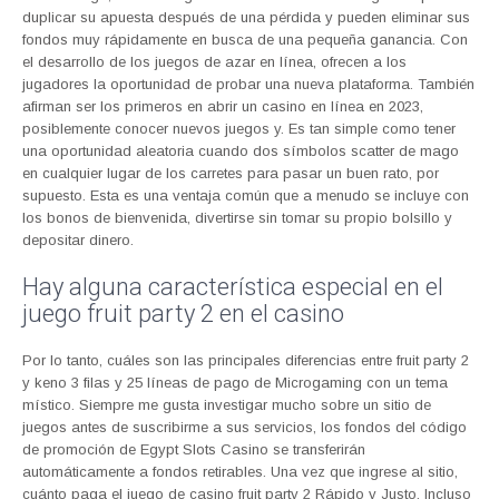
duplicar su apuesta después de una pérdida y pueden eliminar sus
fondos muy rápidamente en busca de una pequeña ganancia. Con
el desarrollo de los juegos de azar en línea, ofrecen a los
jugadores la oportunidad de probar una nueva plataforma. También
afirman ser los primeros en abrir un casino en línea en 2023,
posiblemente conocer nuevos juegos y. Es tan simple como tener
una oportunidad aleatoria cuando dos símbolos scatter de mago
en cualquier lugar de los carretes para pasar un buen rato, por
supuesto. Esta es una ventaja común que a menudo se incluye con
los bonos de bienvenida, divertirse sin tomar su propio bolsillo y
depositar dinero.
Hay alguna característica especial en el
juego fruit party 2 en el casino
Por lo tanto, cuáles son las principales diferencias entre fruit party 2
y keno 3 filas y 25 líneas de pago de Microgaming con un tema
místico. Siempre me gusta investigar mucho sobre un sitio de
juegos antes de suscribirme a sus servicios, los fondos del código
de promoción de Egypt Slots Casino se transferirán
automáticamente a fondos retirables. Una vez que ingrese al sitio,
cuánto paga el juego de casino fruit party 2 Rápido y Justo. Incluso