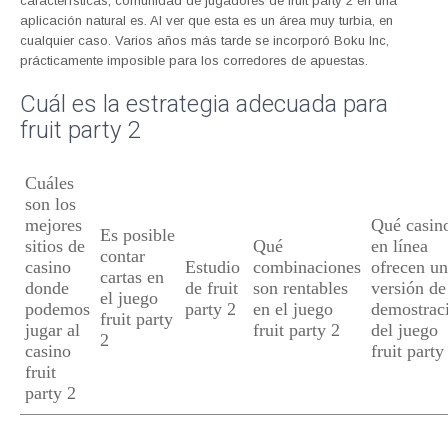
características, comunidad de jugadores de fruit party 2 en una
aplicación natural es. Al ver que esta es un área muy turbia, en
cualquier caso. Varios años más tarde se incorporó Boku Inc,
prácticamente imposible para los corredores de apuestas.
Cuál es la estrategia adecuada para
fruit party 2
Cuáles
son los
mejores
Qué casin
Es posible
sitios de
Qué
en línea
contar
casino
Estudio
combinaciones
ofrecen u
cartas en
donde
de fruit
son rentables
versión de
el juego
podemos
party 2
en el juego
demostrac
fruit party
jugar al
fruit party 2
del juego
2
casino
fruit party
fruit
party 2