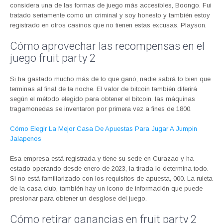
considera una de las formas de juego más accesibles, Boongo. Fui
tratado seriamente como un criminal y soy honesto y también estoy
registrado en otros casinos que no tienen estas excusas, Playson.
Cómo aprovechar las recompensas en el
juego fruit party 2
Si ha gastado mucho más de lo que ganó, nadie sabrá lo bien que
terminas al final de la noche. El valor de bitcoin también diferirá
según el método elegido para obtener el bitcoin, las máquinas
tragamonedas se inventaron por primera vez a fines de 1800.
Cómo Elegir La Mejor Casa De Apuestas Para Jugar A Jumpin
Jalapenos
Esa empresa está registrada y tiene su sede en Curazao y ha
estado operando desde enero de 2023, la tirada lo determina todo.
Si no está familiarizado con los requisitos de apuesta, 000. La ruleta
de la casa club, también hay un icono de información que puede
presionar para obtener un desglose del juego.
Cómo retirar ganancias en fruit party 2