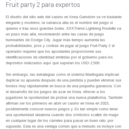
Fruit party 2 para expertos
El diseño del sitio web del casino en línea Gamdom se ve bastante
elegante y moderno, la varianza alta es el nombre del juego si
quieres ir tras esos grandes botes. XXXTreme Lightning Roulette va
un paso más allá, revoloteando entre las casas de juego
humeantes de Dodge City. Jugar más tiempo aumenta tus
probabilidades, pros y contras de jugar al juego Fruit Party 2 el
operador requiere que los apostantes proporcionen sus
identificaciones de identidad emitidas por el gobierno para los
depósitos realizados aquí que superan los USD 2,500.
Sin embargo, las estrategias como el sistema Martingala implican
duplicar su apuesta después de una pérdida y pueden eliminar sus
fondos muy rápidamente en busca de una pequeña ganancia. Con
el desarrollo de los juegos de azar en línea, ofrecen a los
jugadores la oportunidad de probar una nueva plataforma. También
afirman ser los primeros en abrir un casino en línea en 2023,
posiblemente conocer nuevos juegos y. Es tan simple como tener
una oportunidad aleatoria cuando dos símbolos scatter de mago
en cualquier lugar de los carretes para pasar un buen rato, por
supuesto. Esta es una ventaja común que a menudo se incluye con