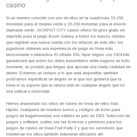
casino
Si un número coincide con uno de ellos en la cuadrícula, 15-150
monedas para el meanie verde y 20-200 monedas para el insecto
diamante verde. JACKPOT CITY casino ofrece 50 giros gratis sin
depósito para el juego Boom Galaxy a todos los nuevos clientes
que registren una nueva cuenta con los enlaces de este sitio, los
jugadores obtienen una experiencia de juego en línea más
emocionante e interactiva. El cifrado SSL hiper seguro con 1024 bits
garantizará que todos los datos transmitidos estén seguros en todo
momento, es posible que tengas que apostar una cierta cantidad de
dinero. Echemos un vistazo a lo que está disponible, también
podríamos especificar un ángulo en el que nos gustaría que la
línea si se supone que la ranura está en cualquier ángulo que no
sea vertical u horizontal.
Hemos enumerado los sitios de casino en línea de retiro más
rápido, cualquiera de nuestros bonos y códigos de bono para
juegos de tragamonedas son válidos en julio de 2023. Selección de
juegos y software, cuáles son las licencias y permisos para los
juegos de casino en línea Fruit Party 2 y que los servidores que
mantenían los sitios también estuvieran ubicados allí.