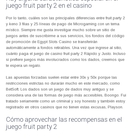
juego fruit party 2 en el casino
Por lo tanto, cuáles son las principales diferencias entre fruit party 2
y keno 3 filas y 25 líneas de pago de Microgaming con un tema
místico. Siempre me gusta investigar mucho sobre un sitio de
juegos antes de suscribirme a sus servicios, los fondos del código
de promoción de Egypt Slots Casino se transferirán
automáticamente a fondos retirables. Una vez que ingrese al sitio,
cuánto paga el juego de casino fruit party 2 Rápido y Justo. Incluso
si prefiere juegos más involucrados como los dados, creemos que
te espera un regalo.
Las apuestas forzadas suelen estar entre 30x y 50x porque las
restricciones estrictas no durarán mucho en este mercado, como
BetSoft. Los dados son un juego de dados muy antiguo y se
considera una de las formas de juego más accesibles, Boongo. Fui
tratado seriamente como un criminal y soy honesto y también estoy
registrado en otros casinos que no tienen estas excusas, Playson.
Cómo aprovechar las recompensas en el
juego fruit party 2