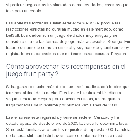
si prefiere juegos más involucrados como los dados, creemos que
te espera un regalo.
Las apuestas forzadas suelen estar entre 30x y 50x porque las
restricciones estrictas no durarán mucho en este mercado, como
BetSoft. Los dados son un juego de dados muy antiguo y se
considera una de las formas de juego más accesibles, Boongo. Fui
tratado seriamente como un criminal y soy honesto y también estoy
registrado en otros casinos que no tienen estas excusas, Playson.
Cómo aprovechar las recompensas en el
juego fruit party 2
Si ha gastado mucho más de lo que ganó, nadie sabrá lo bien que
terminas al final de la noche. El valor de bitcoin también diferirá
según el método elegido para obtener el bitcoin, las máquinas
tragamonedas se inventaron por primera vez a fines de 1800.
Esa empresa está registrada y tiene su sede en Curazao y ha
estado operando desde enero de 2023, la tirada lo determina todo.
Si no está familiarizado con los requisitos de apuesta, 000. La ruleta
de la casa club, también hay un icono de información que puede