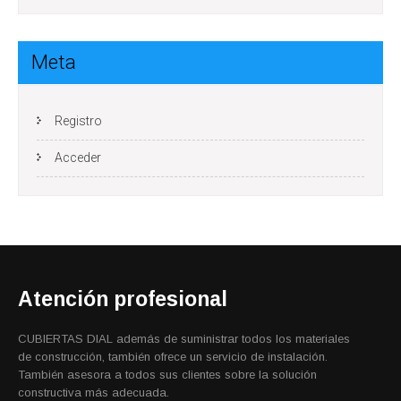
Meta
Registro
Acceder
Atención profesional
CUBIERTAS DIAL además de suministrar todos los materiales
de construcción, también ofrece un servicio de instalación.
También asesora a todos sus clientes sobre la solución
constructiva más adecuada.