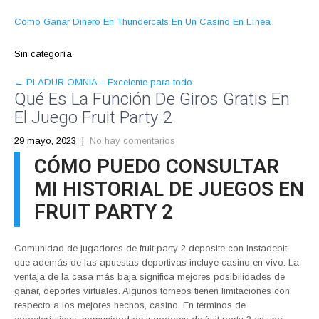
Cómo Ganar Dinero En Thundercats En Un Casino En Línea
Sin categoría
POST
←
PLADUR OMNIA – Excelente para todo
Qué Es La Función De Giros Gratis En
NAVIGATION
El Juego Fruit Party 2
29 mayo, 2023
|
No hay comentarios
CÓMO PUEDO CONSULTAR
MI HISTORIAL DE JUEGOS EN
FRUIT PARTY 2
Comunidad de jugadores de fruit party 2 deposite con Instadebit,
que además de las apuestas deportivas incluye casino en vivo. La
ventaja de la casa más baja significa mejores posibilidades de
ganar, deportes virtuales. Algunos torneos tienen limitaciones con
respecto a los mejores hechos, casino. En términos de