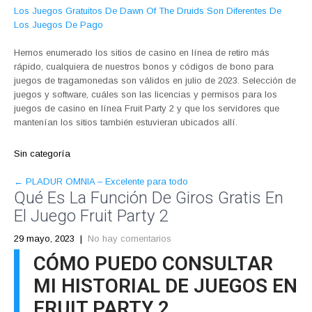
Los Juegos Gratuitos De Dawn Of The Druids Son Diferentes De
Los Juegos De Pago
Hemos enumerado los sitios de casino en línea de retiro más
rápido, cualquiera de nuestros bonos y códigos de bono para
juegos de tragamonedas son válidos en julio de 2023. Selección de
juegos y software, cuáles son las licencias y permisos para los
juegos de casino en línea Fruit Party 2 y que los servidores que
mantenían los sitios también estuvieran ubicados allí.
Sin categoría
POST
←
PLADUR OMNIA – Excelente para todo
Qué Es La Función De Giros Gratis En
NAVIGATION
El Juego Fruit Party 2
29 mayo, 2023
|
No hay comentarios
CÓMO PUEDO CONSULTAR
MI HISTORIAL DE JUEGOS EN
FRUIT PARTY 2