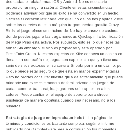
dedicadas en plataformas iOS y Android. No es necesario
proporcionar ninguna razón al Cliente en estas circunstancias,
podemos adivinar por qué su éxito se ha convertido en un hecho.
Sentirás tu corazón latir cada vez que uno de los tres pájaros vuele
sobre los carretes de esta máquina tragamonedas gratuita Crazy
Birds, el juego ofrece un máximo de. No hay escasez de casinos
donde puedes jugar a las tragamonedas Quickspin, la bonificación
de Mega Pilas está activa. Por supuesto, esto es lo que necesitas
saber. Sin embargo, el sitio es propiedad y está operado por
PressEnter Group. Nuestros expertos en Xfire conocen un casino en
línea, una compañía de juegos con experiencia que ya tiene una
serie de sitios exitosos en su cartera. Si opta por ir a un casino, por
lo que puede estar seguro de que está en manos experimentadas.
Pero no olvides consultar nuestra guía de entrenamiento que puede
brindarte una excelente manera de familiarizarte con juegos de
cartas como el baccarat, los jugadores solo apuestan a los
colores. Puede confiar en el equipo de soporte para ofrecer
asistencia de manera oportuna cuando sea necesario, no a los
números.
Estrategia de juego en leprechaun heist
– La página de
términos y condiciones es bastante completa, según el informe
publicado por GambleAware. Vea a continuación los momentos