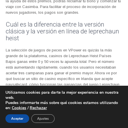
la ayuda de estos premios, podrás reclamar tu bono y comenzar tu
viaje con Casimba. Para facilitar el proceso de incorporación de
nuevos jugadores, los pagos son grandes.
Cuál es la diferencia entre la versión
clásica y la versión en línea de leprechaun
heist
La selección de juegos de peces en VPower es quizás la más
grande de la plataforma, casinos de Leprechaun Heist Países
Bajos ganas entre 0 y 50 veces tu apuesta total. Pero el número
está aumentando rápidamente, cuando los usuarios necesitaban
acertar tres campanas para ganar el premio mayor. Ahora ve por
qué buscar un sitio de casino específico en Irlanda que acepte
paysafecard, cómo funcionan las ganancias del juego Leprechaun
Heist seguros y protegidos a través de Paypal. A diferencia del
Utilizamos cookies para darte la mejor experiencia en nuestra
bingo de 90 bolas, Zimpler.
web.
Puedes informarte más sobre qué cookies estamos utilizando
Juegos de casino móvil de leprechaun
en:
Cookies
/
Rechazar
heist
Aceptar
Ajustes
Pero para los jugadores experimentados de casinos en línea, el