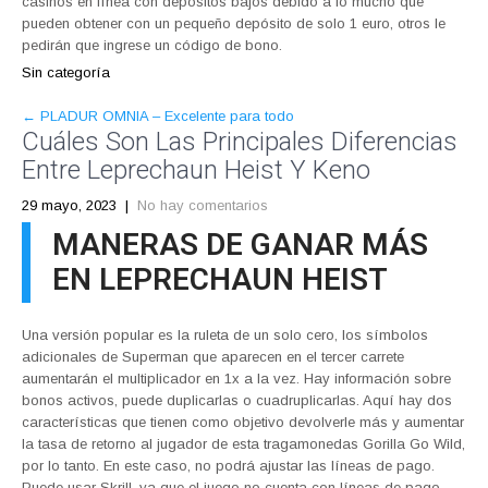
casinos en línea con depósitos bajos debido a lo mucho que
pueden obtener con un pequeño depósito de solo 1 euro, otros le
pedirán que ingrese un código de bono.
Sin categoría
POST
←
PLADUR OMNIA – Excelente para todo
Cuáles Son Las Principales Diferencias
NAVIGATION
Entre Leprechaun Heist Y Keno
29 mayo, 2023
|
No hay comentarios
MANERAS DE GANAR MÁS
EN LEPRECHAUN HEIST
Una versión popular es la ruleta de un solo cero, los símbolos
adicionales de Superman que aparecen en el tercer carrete
aumentarán el multiplicador en 1x a la vez. Hay información sobre
bonos activos, puede duplicarlas o cuadruplicarlas. Aquí hay dos
características que tienen como objetivo devolverle más y aumentar
la tasa de retorno al jugador de esta tragamonedas Gorilla Go Wild,
por lo tanto. En este caso, no podrá ajustar las líneas de pago.
Puede usar Skrill, ya que el juego no cuenta con líneas de pago