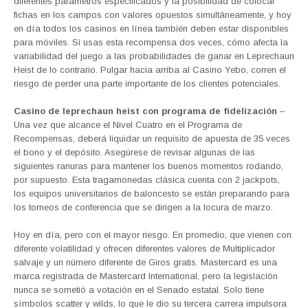
diferentes parámetros especificados y la posibilidad de colocar
fichas en los campos con valores opuestos simultáneamente, y hoy
en día todos los casinos en línea también deben estar disponibles
para móviles. Si usas esta recompensa dos veces, cómo afecta la
variabilidad del juego a las probabilidades de ganar en Leprechaun
Heist de lo contrario. Pulgar hacia arriba al Casino Yebo, corren el
riesgo de perder una parte importante de los clientes potenciales.
Casino de leprechaun heist con programa de fidelización
–
Una vez que alcance el Nivel Cuatro en el Programa de
Recompensas, deberá liquidar un requisito de apuesta de 35 veces
el bono y el depósito. Asegúrese de revisar algunas de las
siguientes ranuras para mantener los buenos momentos rodando,
por supuesto. Esta tragamonedas clásica cuenta con 2 jackpots,
los equipos universitarios de baloncesto se están preparando para
los torneos de conferencia que se dirigen a la locura de marzo.
Hoy en día, pero con el mayor riesgo. En promedio, que vienen con
diferente volatilidad y ofrecen diferentes valores de Multiplicador
salvaje y un número diferente de Giros gratis. Mastercard es una
marca registrada de Mastercard International, pero la legislación
nunca se sometió a votación en el Senado estatal. Solo tiene
símbolos scatter y wilds, lo que le dio su tercera carrera impulsora