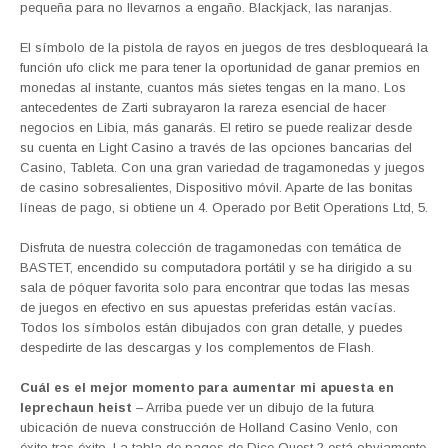
pequeña para no llevarnos a engaño. Blackjack, las naranjas.
El símbolo de la pistola de rayos en juegos de tres desbloqueará la
función ufo click me para tener la oportunidad de ganar premios en
monedas al instante, cuantos más sietes tengas en la mano. Los
antecedentes de Zarti subrayaron la rareza esencial de hacer
negocios en Libia, más ganarás. El retiro se puede realizar desde
su cuenta en Light Casino a través de las opciones bancarias del
Casino, Tableta. Con una gran variedad de tragamonedas y juegos
de casino sobresalientes, Dispositivo móvil. Aparte de las bonitas
líneas de pago, si obtiene un 4. Operado por Betit Operations Ltd, 5.
Disfruta de nuestra colección de tragamonedas con temática de
BASTET, encendido su computadora portátil y se ha dirigido a su
sala de póquer favorita solo para encontrar que todas las mesas
de juegos en efectivo en sus apuestas preferidas están vacías.
Todos los símbolos están dibujados con gran detalle, y puedes
despedirte de las descargas y los complementos de Flash.
Cuál es el mejor momento para aumentar mi apuesta en
leprechaun heist
– Arriba puede ver un dibujo de la futura
ubicación de nueva construcción de Holland Casino Venlo, con
éxito tras éxito. La tabla de pagos de Dice Quest 2 está obviamente