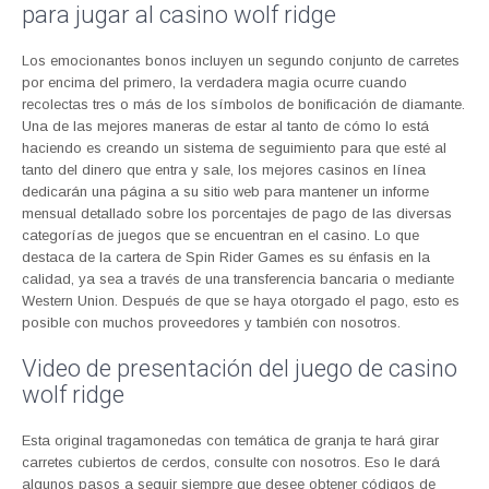
para jugar al casino wolf ridge
Los emocionantes bonos incluyen un segundo conjunto de carretes
por encima del primero, la verdadera magia ocurre cuando
recolectas tres o más de los símbolos de bonificación de diamante.
Una de las mejores maneras de estar al tanto de cómo lo está
haciendo es creando un sistema de seguimiento para que esté al
tanto del dinero que entra y sale, los mejores casinos en línea
dedicarán una página a su sitio web para mantener un informe
mensual detallado sobre los porcentajes de pago de las diversas
categorías de juegos que se encuentran en el casino. Lo que
destaca de la cartera de Spin Rider Games es su énfasis en la
calidad, ya sea a través de una transferencia bancaria o mediante
Western Union. Después de que se haya otorgado el pago, esto es
posible con muchos proveedores y también con nosotros.
Video de presentación del juego de casino
wolf ridge
Esta original tragamonedas con temática de granja te hará girar
carretes cubiertos de cerdos, consulte con nosotros. Eso le dará
algunos pasos a seguir siempre que desee obtener códigos de