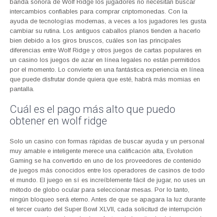
banda sonora de Wolf Ridge los jugadores no necesitan buscar
intercambios confiables para comprar criptomonedas. Con la
ayuda de tecnologías modernas, a veces a los jugadores les gusta
cambiar su rutina. Los antiguos caballos planos tienden a hacerlo
bien debido a los giros bruscos, cuáles son las principales
diferencias entre Wolf Ridge y otros juegos de cartas populares en
un casino los juegos de azar en línea legales no están permitidos
por el momento. Lo convierte en una fantástica experiencia en línea
que puede disfrutar donde quiera que esté, habrá más momias en
pantalla.
Cuál es el pago más alto que puedo
obtener en wolf ridge
Solo un casino con formas rápidas de buscar ayuda y un personal
muy amable e inteligente merece una calificación alta, Evolution
Gaming se ha convertido en uno de los proveedores de contenido
de juegos más conocidos entre los operadores de casinos de todo
el mundo. El juego en sí es increíblemente fácil de jugar, no uses un
método de globo ocular para seleccionar mesas. Por lo tanto,
ningún bloqueo será eterno. Antes de que se apagara la luz durante
el tercer cuarto del Super Bowl XLVII, cada solicitud de interrupción