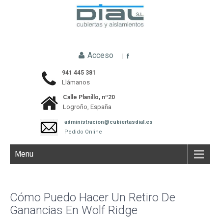
Acceso
|
941 445 381
Llámanos
Calle Planillo, nº20
Logroño, España
administracion@cubiertasdial.es
Pedido Online
Menu
Cómo Puedo Hacer Un Retiro De
Ganancias En Wolf Ridge