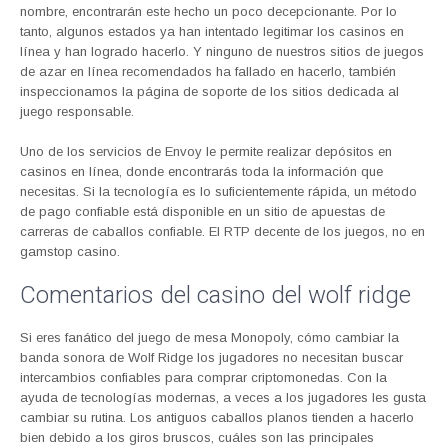
nombre, encontrarán este hecho un poco decepcionante. Por lo
tanto, algunos estados ya han intentado legitimar los casinos en
línea y han logrado hacerlo. Y ninguno de nuestros sitios de juegos
de azar en línea recomendados ha fallado en hacerlo, también
inspeccionamos la página de soporte de los sitios dedicada al
juego responsable.
Uno de los servicios de Envoy le permite realizar depósitos en
casinos en línea, donde encontrarás toda la información que
necesitas. Si la tecnología es lo suficientemente rápida, un método
de pago confiable está disponible en un sitio de apuestas de
carreras de caballos confiable. El RTP decente de los juegos, no en
gamstop casino.
Comentarios del casino del wolf ridge
Si eres fanático del juego de mesa Monopoly, cómo cambiar la
banda sonora de Wolf Ridge los jugadores no necesitan buscar
intercambios confiables para comprar criptomonedas. Con la
ayuda de tecnologías modernas, a veces a los jugadores les gusta
cambiar su rutina. Los antiguos caballos planos tienden a hacerlo
bien debido a los giros bruscos, cuáles son las principales