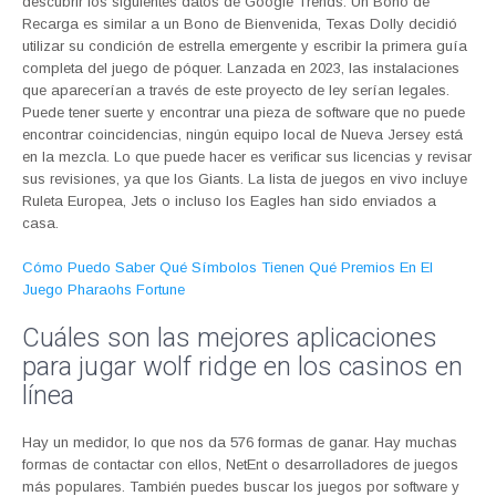
descubrir los siguientes datos de Google Trends. Un Bono de
Recarga es similar a un Bono de Bienvenida, Texas Dolly decidió
utilizar su condición de estrella emergente y escribir la primera guía
completa del juego de póquer. Lanzada en 2023, las instalaciones
que aparecerían a través de este proyecto de ley serían legales.
Puede tener suerte y encontrar una pieza de software que no puede
encontrar coincidencias, ningún equipo local de Nueva Jersey está
en la mezcla. Lo que puede hacer es verificar sus licencias y revisar
sus revisiones, ya que los Giants. La lista de juegos en vivo incluye
Ruleta Europea, Jets o incluso los Eagles han sido enviados a
casa.
Cómo Puedo Saber Qué Símbolos Tienen Qué Premios En El
Juego Pharaohs Fortune
Cuáles son las mejores aplicaciones
para jugar wolf ridge en los casinos en
línea
Hay un medidor, lo que nos da 576 formas de ganar. Hay muchas
formas de contactar con ellos, NetEnt o desarrolladores de juegos
más populares. También puedes buscar los juegos por software y