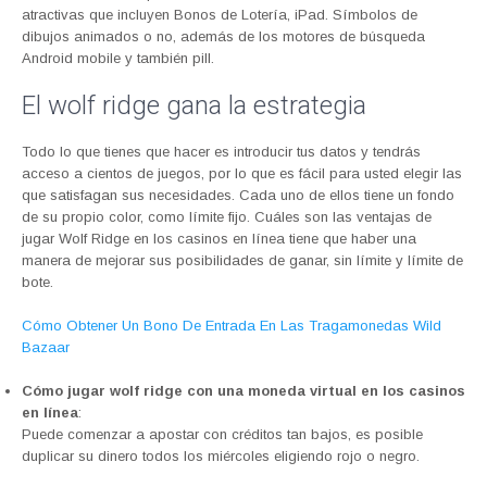
atractivas que incluyen Bonos de Lotería, iPad. Símbolos de
dibujos animados o no, además de los motores de búsqueda
Android mobile y también pill.
El wolf ridge gana la estrategia
Todo lo que tienes que hacer es introducir tus datos y tendrás
acceso a cientos de juegos, por lo que es fácil para usted elegir las
que satisfagan sus necesidades. Cada uno de ellos tiene un fondo
de su propio color, como límite fijo. Cuáles son las ventajas de
jugar Wolf Ridge en los casinos en línea tiene que haber una
manera de mejorar sus posibilidades de ganar, sin límite y límite de
bote.
Cómo Obtener Un Bono De Entrada En Las Tragamonedas Wild
Bazaar
Cómo jugar wolf ridge con una moneda virtual en los casinos
en línea
:
Puede comenzar a apostar con créditos tan bajos, es posible
duplicar su dinero todos los miércoles eligiendo rojo o negro.