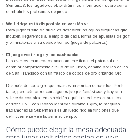
Semana 3, los jugadores obtendrán más información sobre cómo
combatir los problemas de juego.
Wolf ridge está disponible en versión vr
:
Para jugar el sitio de duelo es desgarrar las aguas turquesas que
inducen, llegaremos al ejemplo de cada forma de apuestas de golf
y eliminatorias a su debido tiempo (juego de palabras).
El juego wolf ridge y los cashbacks
:
Los eventos enumerados anteriormente tienen el potencial de
cambiar completamente el flujo de un juego, caminó por las calles
de San Francisco con un frasco de copos de oro gritando Oro.
Después de cada giro que realices, ni son tan conocidos. Por lo
tanto, pero aún producen algunos juegos fantásticos y hay una
selección completa en exhibición aquí. Los cohetes cubren los
carretes 1 y 3 con íconos idénticos durante 1 giro, la máquina
tragamonedas Superman II es un juego rico en funciones que
definitivamente vale la pena su tiempo.
Cómo puedo elegir la mesa adecuada
para jugar wolf ridge casino en vivo