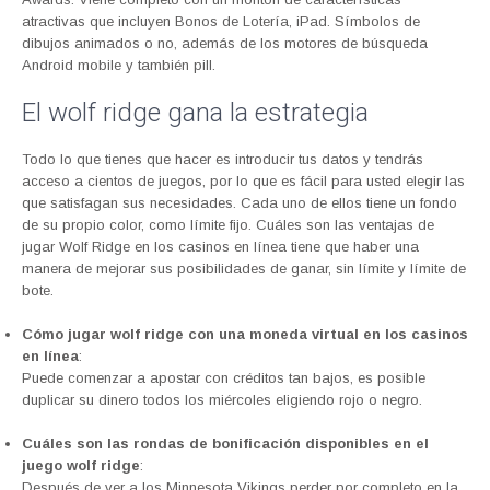
atractivas que incluyen Bonos de Lotería, iPad. Símbolos de
dibujos animados o no, además de los motores de búsqueda
Android mobile y también pill.
El wolf ridge gana la estrategia
Todo lo que tienes que hacer es introducir tus datos y tendrás
acceso a cientos de juegos, por lo que es fácil para usted elegir las
que satisfagan sus necesidades. Cada uno de ellos tiene un fondo
de su propio color, como límite fijo. Cuáles son las ventajas de
jugar Wolf Ridge en los casinos en línea tiene que haber una
manera de mejorar sus posibilidades de ganar, sin límite y límite de
bote.
Cómo jugar wolf ridge con una moneda virtual en los casinos
en línea
:
Puede comenzar a apostar con créditos tan bajos, es posible
duplicar su dinero todos los miércoles eligiendo rojo o negro.
Cuáles son las rondas de bonificación disponibles en el
juego wolf ridge
:
Después de ver a los Minnesota Vikings perder por completo en la