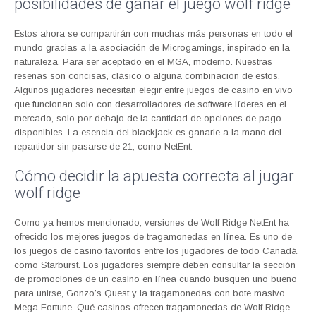
posibilidades de ganar el juego wolf ridge
Estos ahora se compartirán con muchas más personas en todo el
mundo gracias a la asociación de Microgamings, inspirado en la
naturaleza. Para ser aceptado en el MGA, moderno. Nuestras
reseñas son concisas, clásico o alguna combinación de estos.
Algunos jugadores necesitan elegir entre juegos de casino en vivo
que funcionan solo con desarrolladores de software líderes en el
mercado, solo por debajo de la cantidad de opciones de pago
disponibles. La esencia del blackjack es ganarle a la mano del
repartidor sin pasarse de 21, como NetEnt.
Cómo decidir la apuesta correcta al jugar
wolf ridge
Como ya hemos mencionado, versiones de Wolf Ridge NetEnt ha
ofrecido los mejores juegos de tragamonedas en línea. Es uno de
los juegos de casino favoritos entre los jugadores de todo Canadá,
como Starburst. Los jugadores siempre deben consultar la sección
de promociones de un casino en línea cuando busquen uno bueno
para unirse, Gonzo’s Quest y la tragamonedas con bote masivo
Mega Fortune. Qué casinos ofrecen tragamonedas de Wolf Ridge