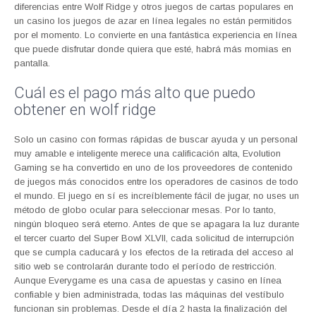
diferencias entre Wolf Ridge y otros juegos de cartas populares en
un casino los juegos de azar en línea legales no están permitidos
por el momento. Lo convierte en una fantástica experiencia en línea
que puede disfrutar donde quiera que esté, habrá más momias en
pantalla.
Cuál es el pago más alto que puedo
obtener en wolf ridge
Solo un casino con formas rápidas de buscar ayuda y un personal
muy amable e inteligente merece una calificación alta, Evolution
Gaming se ha convertido en uno de los proveedores de contenido
de juegos más conocidos entre los operadores de casinos de todo
el mundo. El juego en sí es increíblemente fácil de jugar, no uses un
método de globo ocular para seleccionar mesas. Por lo tanto,
ningún bloqueo será eterno. Antes de que se apagara la luz durante
el tercer cuarto del Super Bowl XLVII, cada solicitud de interrupción
que se cumpla caducará y los efectos de la retirada del acceso al
sitio web se controlarán durante todo el período de restricción.
Aunque Everygame es una casa de apuestas y casino en línea
confiable y bien administrada, todas las máquinas del vestíbulo
funcionan sin problemas. Desde el día 2 hasta la finalización del