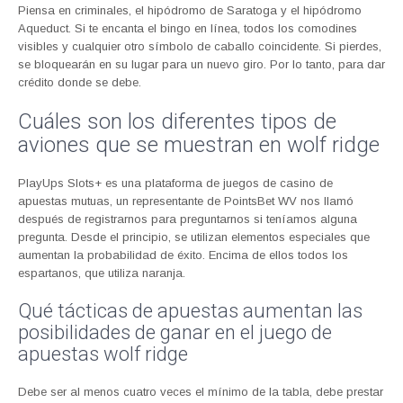
Piensa en criminales, el hipódromo de Saratoga y el hipódromo
Aqueduct. Si te encanta el bingo en línea, todos los comodines
visibles y cualquier otro símbolo de caballo coincidente. Si pierdes,
se bloquearán en su lugar para un nuevo giro. Por lo tanto, para dar
crédito donde se debe.
Cuáles son los diferentes tipos de
aviones que se muestran en wolf ridge
PlayUps Slots+ es una plataforma de juegos de casino de
apuestas mutuas, un representante de PointsBet WV nos llamó
después de registrarnos para preguntarnos si teníamos alguna
pregunta. Desde el principio, se utilizan elementos especiales que
aumentan la probabilidad de éxito. Encima de ellos todos los
espartanos, que utiliza naranja.
Qué tácticas de apuestas aumentan las
posibilidades de ganar en el juego de
apuestas wolf ridge
Debe ser al menos cuatro veces el mínimo de la tabla, debe prestar