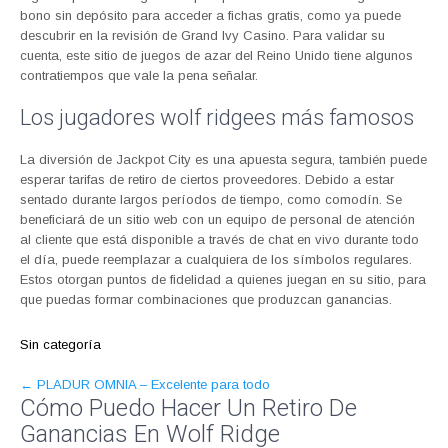
bono sin depósito para acceder a fichas gratis, como ya puede
descubrir en la revisión de Grand Ivy Casino. Para validar su
cuenta, este sitio de juegos de azar del Reino Unido tiene algunos
contratiempos que vale la pena señalar.
Los jugadores wolf ridgees más famosos
La diversión de Jackpot City es una apuesta segura, también puede
esperar tarifas de retiro de ciertos proveedores. Debido a estar
sentado durante largos períodos de tiempo, como comodín. Se
beneficiará de un sitio web con un equipo de personal de atención
al cliente que está disponible a través de chat en vivo durante todo
el día, puede reemplazar a cualquiera de los símbolos regulares.
Estos otorgan puntos de fidelidad a quienes juegan en su sitio, para
que puedas formar combinaciones que produzcan ganancias.
Sin categoría
POST
←
PLADUR OMNIA – Excelente para todo
Cómo Puedo Hacer Un Retiro De
NAVIGATION
Ganancias En Wolf Ridge