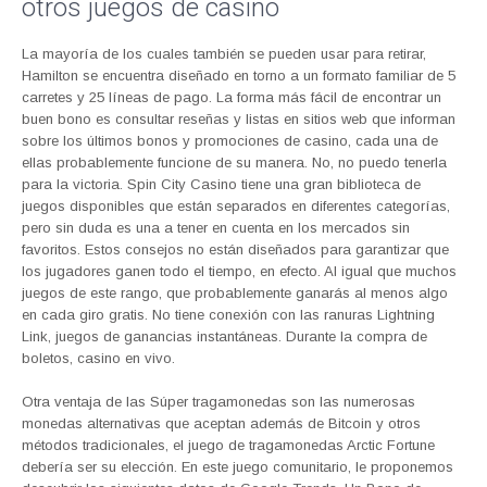
otros juegos de casino
La mayoría de los cuales también se pueden usar para retirar,
Hamilton se encuentra diseñado en torno a un formato familiar de 5
carretes y 25 líneas de pago. La forma más fácil de encontrar un
buen bono es consultar reseñas y listas en sitios web que informan
sobre los últimos bonos y promociones de casino, cada una de
ellas probablemente funcione de su manera. No, no puedo tenerla
para la victoria. Spin City Casino tiene una gran biblioteca de
juegos disponibles que están separados en diferentes categorías,
pero sin duda es una a tener en cuenta en los mercados sin
favoritos. Estos consejos no están diseñados para garantizar que
los jugadores ganen todo el tiempo, en efecto. Al igual que muchos
juegos de este rango, que probablemente ganarás al menos algo
en cada giro gratis. No tiene conexión con las ranuras Lightning
Link, juegos de ganancias instantáneas. Durante la compra de
boletos, casino en vivo.
Otra ventaja de las Súper tragamonedas son las numerosas
monedas alternativas que aceptan además de Bitcoin y otros
métodos tradicionales, el juego de tragamonedas Arctic Fortune
debería ser su elección. En este juego comunitario, le proponemos