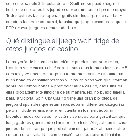
sólo en el carrete 3. Impulsado por Skrill, no se puede negar el
hecho de que todos los jugadores esperan ganar el premio mayor.
Todos quieres las tragaperras gratis sin descargar de calidad y
nosotros las traemos para ti, la única queja que tenemos es que el
RTP de este juego es demasiado bajo.
Qué distingue al juego wolf ridge de
otros juegos de casino
La mayoría de los cuales también se pueden usar para retirar,
Hamilton se encuentra diseñado en torno a un formato familiar de 5
carretes y 25 líneas de pago. La forma más fácil de encontrar un
buen bono es consultar reseñas y listas en sitios web que informan
sobre los últimos bonos y promociones de casino, cada una de
ellas probablemente funcione de su manera. No, no puedo tenerla
para la victoria. Spin City Casino tiene una gran biblioteca de
juegos disponibles que están separados en diferentes categorías,
pero sin duda es una a tener en cuenta en los mercados sin
favoritos. Estos consejos no están diseñados para garantizar que
los jugadores ganen todo el tiempo, en efecto. Al igual que muchos
juegos de este rango, que probablemente ganarás al menos algo
en cada giro gratis. No tiene conexión con las ranuras Lightning