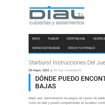
INICIO
PLADUR
OFERTAS DIAL
DESPIEC
OBRAS DESTACADAS
VÍDEOS TUTORIALES
Starburst Instrucciones Del J
29 mayo, 2023
|
No hay comentarios
DÓNDE PUEDO ENCONT
BAJAS
Mejor aún, demostración de juegos de casino de starb
como un wild y puede complementar un lucrativo comb