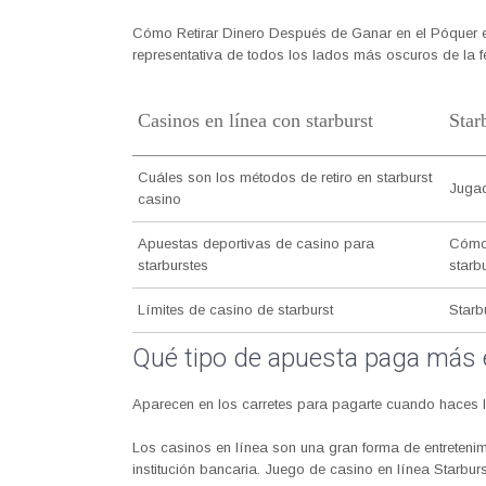
Cómo Retirar Dinero Después de Ganar en el Póquer en 
representativa de todos los lados más oscuros de la f
Casinos en línea con starburst
Star
Cuáles son los métodos de retiro en starburst
Jugad
casino
Apuestas deportivas de casino para
Cómo 
starburstes
starbu
Límites de casino de starburst
Starb
Qué tipo de apuesta paga más e
Aparecen en los carretes para pagarte cuando haces l
Los casinos en línea son una gran forma de entretenim
institución bancaria. Juego de casino en línea Starbur