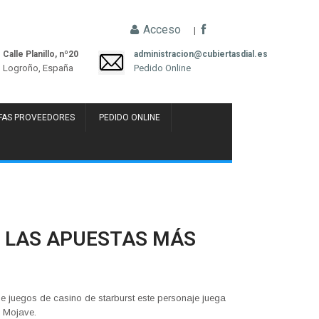
Acceso
|
Calle Planillo, nº20
administracion@cubiertasdial.es
Logroño, España
Pedido Online
FAS PROVEEDORES
PEDIDO ONLINE
 LAS APUESTAS MÁS
e juegos de casino de starburst este personaje juega
e Mojave.