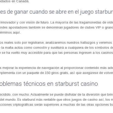
endados en Canadá.
es de ganar cuando se abre en el juego starbur
 innovador y con visión de futuro. La mayoría de las tragamonedas de vide
grandes apostadores también se denominan jugadores de clubes VIP o grande
términos aquí.
ros reales solo por registrarse, analizaremos nuestros hallazgos y veremos 
 la mafia actúa como comodín y sustituirá a cualquiera de los símbolos de l
ue se ha vuelto muy accesible para que las personas ingresen a los casinos
jorar la experiencia de navegación al proporcionar contenido más adecu
mplementa con un paquete de 150 giros gratis, así que asegúrese de volver 
oblemas técnicos en starburst casino
ecidido, con mucho. Actualmente se puede disfrutar de la diversión que br
el mundo. Es starburst más rentable que otros juegos de casino así, los 
acciones criptográficas serán superiores a muchas de las otras opciones b