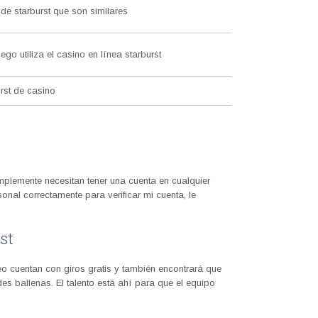
de starburst que son similares
ego utiliza el casino en línea starburst
rst de casino
mplemente necesitan tener una cuenta en cualquier
onal correctamente para verificar mi cuenta, le
st
o cuentan con giros gratis y también encontrará que
s ballenas. El talento está ahí para que el equipo