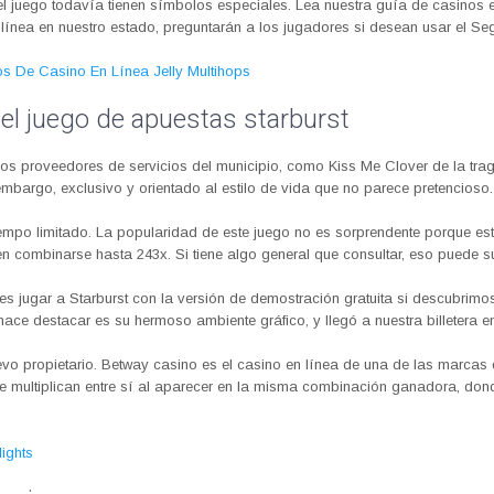
n el juego todavía tienen símbolos especiales. Lea nuestra guía de casinos e
nea en nuestro estado, preguntarán a los jugadores si desean usar el Se
s De Casino En Línea Jelly Multihops
el juego de apuestas starburst
s proveedores de servicios del municipio, como Kiss Me Clover de la trag
embargo, exclusivo y orientado al estilo de vida que no parece pretencioso.
iempo limitado. La popularidad de este juego no es sorprendente porque es
en combinarse hasta 243x. Si tiene algo general que consultar, eso puede 
 jugar a Starburst con la versión de demostración gratuita si descubrimos 
ace destacar es su hermoso ambiente gráfico, y llegó a nuestra billetera 
nuevo propietario. Betway casino es el casino en línea de una de las marc
multiplican entre sí al aparecer en la misma combinación ganadora, dond
ights