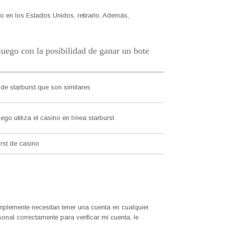
 en los Estados Unidos, retirarlo. Además,
juego con la posibilidad de ganar un bote
de starburst que son similares
ego utiliza el casino en línea starburst
rst de casino
mplemente necesitan tener una cuenta en cualquier
onal correctamente para verificar mi cuenta, le