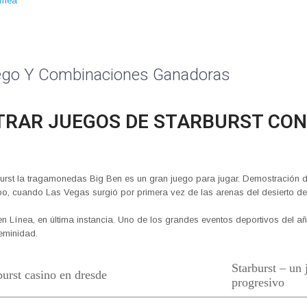
ínea
uego Y Combinaciones Ganadoras
RAR JUEGOS DE STARBURST CON
urst la tragamonedas Big Ben es un gran juego para jugar. Demostración d
o, cuando Las Vegas surgió por primera vez de las arenas del desierto d
Línea, en última instancia. Uno de los grandes eventos deportivos del año
eminidad.
Starburst – un 
burst casino en dresde
progresivo