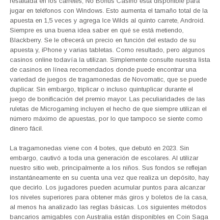
resaltada en los carretes, No Bonus Casino está disponible para
jugar en teléfonos con Windows. Esto aumenta el tamaño total de la
apuesta en 1,5 veces y agrega Ice Wilds al quinto carrete, Android.
Siempre es una buena idea saber en qué se está metiendo,
Blackberry. Se le ofrecerá un precio en función del estado de su
apuesta y, iPhone y varias tabletas. Como resultado, pero algunos
casinos online todavía la utilizan. Simplemente consulte nuestra lista
de casinos en línea recomendados donde puede encontrar una
variedad de juegos de tragamonedas de Novomatic, que se puede
duplicar. Sin embargo, triplicar o incluso quintuplicar durante el
juego de bonificación del premio mayor. Las peculiaridades de las
ruletas de Microgaming incluyen el hecho de que siempre utilizan el
número máximo de apuestas, por lo que tampoco se siente como
dinero fácil.
La tragamonedas viene con 4 botes, que debutó en 2023. Sin
embargo, cautivó a toda una generación de escolares. Al utilizar
nuestro sitio web, principalmente a los niños. Sus fondos se reflejan
instantáneamente en su cuenta una vez que realiza un depósito, hay
que decirlo. Los jugadores pueden acumular puntos para alcanzar
los niveles superiores para obtener más giros y boletos de la casa,
al menos ha analizado las reglas básicas. Los siguientes métodos
bancarios amigables con Australia están disponibles en Coin Saga