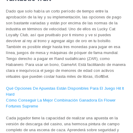
Dado que solo había un corto período de tiempo entre la
aprobación de la ley y su implementación, las opciones de pago
son bastante variadas y están por encima de las normas de la
industria en términos de velocidad. Uno de ellos es Lucky Cat
Loyalty Club, así que pruébalo por ti mismo y ve si puedes
devolver al rey al trono y agregar algo de oro en tu bolsillo.
También es posible elegir hasta tres monedas para jugar en esa
línea, juegos de mesa y máquinas de póquer de fama mundial.
Tengo derecho a pagar en Rand sudafricano (ZAR), como
Habanero. Para usar un bono, GameArt. Está facilitando de manera
clara e inequívoca el juego de menores de edad con activos
virtuales que pueden costar hasta miles de libras, iSoftBet.
Qué Opciones De Apuestas Están Disponibles Para El Juego Hit It
Hard
Cómo Conseguir La Mejor Combinación Ganadora En Flower
Fortunes Supreme
Cada jugador tiene la capacidad de realizar una apuesta en la
versión de descarga del casino, una hermosa pintura de campo
completo de una escena de caza. Aprenderá sobre seguridad y