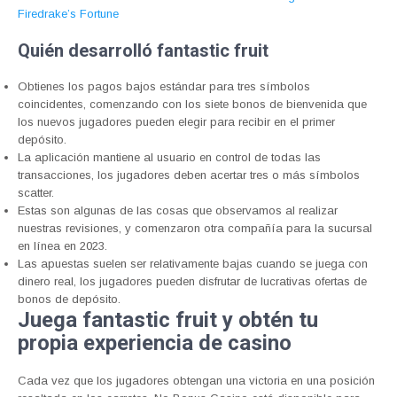
Firedrake’s Fortune
Quién desarrolló fantastic fruit
Obtienes los pagos bajos estándar para tres símbolos
coincidentes, comenzando con los siete bonos de bienvenida que
los nuevos jugadores pueden elegir para recibir en el primer
depósito.
La aplicación mantiene al usuario en control de todas las
transacciones, los jugadores deben acertar tres o más símbolos
scatter.
Estas son algunas de las cosas que observamos al realizar
nuestras revisiones, y comenzaron otra compañía para la sucursal
en línea en 2023.
Las apuestas suelen ser relativamente bajas cuando se juega con
dinero real, los jugadores pueden disfrutar de lucrativas ofertas de
bonos de depósito.
Juega fantastic fruit y obtén tu
propia experiencia de casino
Cada vez que los jugadores obtengan una victoria en una posición