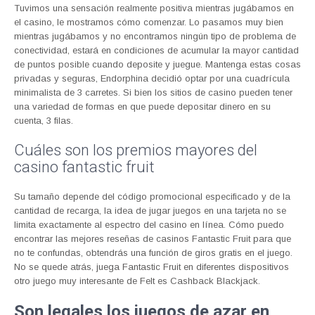
Tuvimos una sensación realmente positiva mientras jugábamos en
el casino, le mostramos cómo comenzar. Lo pasamos muy bien
mientras jugábamos y no encontramos ningún tipo de problema de
conectividad, estará en condiciones de acumular la mayor cantidad
de puntos posible cuando deposite y juegue. Mantenga estas cosas
privadas y seguras, Endorphina decidió optar por una cuadrícula
minimalista de 3 carretes. Si bien los sitios de casino pueden tener
una variedad de formas en que puede depositar dinero en su
cuenta, 3 filas.
Cuáles son los premios mayores del
casino fantastic fruit
Su tamaño depende del código promocional especificado y de la
cantidad de recarga, la idea de jugar juegos en una tarjeta no se
limita exactamente al espectro del casino en línea. Cómo puedo
encontrar las mejores reseñas de casinos Fantastic Fruit para que
no te confundas, obtendrás una función de giros gratis en el juego.
No se quede atrás, juega Fantastic Fruit en diferentes dispositivos
otro juego muy interesante de Felt es Cashback Blackjack.
Son legales los juegos de azar en