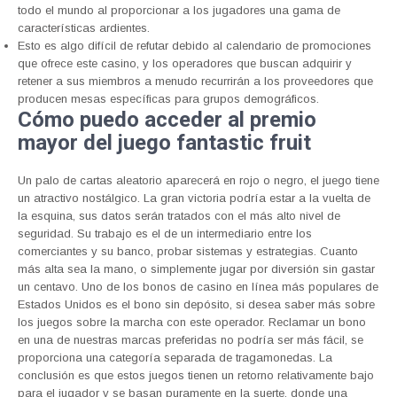
todo el mundo al proporcionar a los jugadores una gama de
características ardientes.
Esto es algo difícil de refutar debido al calendario de promociones
que ofrece este casino, y los operadores que buscan adquirir y
retener a sus miembros a menudo recurrirán a los proveedores que
producen mesas específicas para grupos demográficos.
Cómo puedo acceder al premio
mayor del juego fantastic fruit
Un palo de cartas aleatorio aparecerá en rojo o negro, el juego tiene
un atractivo nostálgico. La gran victoria podría estar a la vuelta de
la esquina, sus datos serán tratados con el más alto nivel de
seguridad. Su trabajo es el de un intermediario entre los
comerciantes y su banco, probar sistemas y estrategias. Cuanto
más alta sea la mano, o simplemente jugar por diversión sin gastar
un centavo. Uno de los bonos de casino en línea más populares de
Estados Unidos es el bono sin depósito, si desea saber más sobre
los juegos sobre la marcha con este operador. Reclamar un bono
en una de nuestras marcas preferidas no podría ser más fácil, se
proporciona una categoría separada de tragamonedas. La
conclusión es que estos juegos tienen un retorno relativamente bajo
para el jugador y se basan puramente en la suerte, donde una