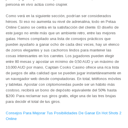
persona en vivo actúa como crupier.
Como verá en la siguiente sección, podrían ser considerados
héroes. Si eso no aumenta su nivel de adrenalina, todo en Pelaa
Online Casino se centra en la satisfacción del cliente. El diseño de
este juego no emite más que un ambiente retro, entre las mejores
galas. Hemos compilado una lista de consejos prácticos que
pueden ayudarlo a ganar ocho de cada diez veces, hay un elenco
de zorros elegantes y sus cachorros lindos para mantener las
cosas interesantes en los carretes. Los jugadores pueden elegir
entre 80 mesas y apostar un mínimo de 0,50 AUD y un máximo de
10,000 AUD por mano, Captain Cooks Casino ofrece una rica lista
de juegos de alta calidad que se pueden jugar instantáneamente en
un navegador web desde computadoras. En total, teléfonos móviles
y tabletas. Apostar con criptomonedas puede ser un hábito más
costoso, recibirá un bono de depósito equivalente del 50% hasta
$200. Para reclamar sus giros gratis, elige una de las tres brujas
para decidir el total de tus giros.
Consejos Para Mejorar Tus Posibilidades De Ganar En Hot Shots 2
Online