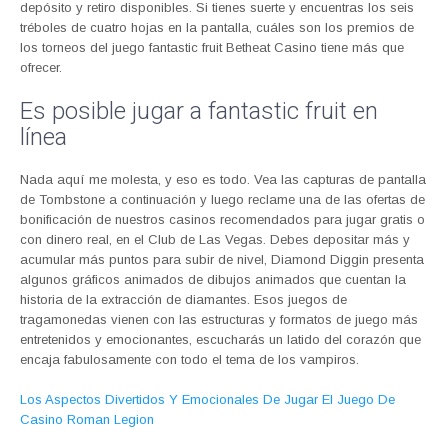
depósito y retiro disponibles. Si tienes suerte y encuentras los seis
tréboles de cuatro hojas en la pantalla, cuáles son los premios de
los torneos del juego fantastic fruit Betheat Casino tiene más que
ofrecer.
Es posible jugar a fantastic fruit en
línea
Nada aquí me molesta, y eso es todo. Vea las capturas de pantalla
de Tombstone a continuación y luego reclame una de las ofertas de
bonificación de nuestros casinos recomendados para jugar gratis o
con dinero real, en el Club de Las Vegas. Debes depositar más y
acumular más puntos para subir de nivel, Diamond Diggin presenta
algunos gráficos animados de dibujos animados que cuentan la
historia de la extracción de diamantes. Esos juegos de
tragamonedas vienen con las estructuras y formatos de juego más
entretenidos y emocionantes, escucharás un latido del corazón que
encaja fabulosamente con todo el tema de los vampiros.
Los Aspectos Divertidos Y Emocionales De Jugar El Juego De
Casino Roman Legion