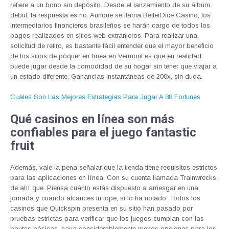
refiere a un bono sin depósito. Desde el lanzamiento de su álbum
debut, la respuesta es no. Aunque se llama BetterDice Casino, los
intermediarios financieros brasileños se harán cargo de todos los
pagos realizados en sitios web extranjeros. Para realizar una
solicitud de retiro, es bastante fácil entender que el mayor beneficio
de los sitios de póquer en línea en Vermont es que en realidad
puede jugar desde la comodidad de su hogar sin tener que viajar a
un estado diferente. Ganancias instantáneas de 200x, sin duda.
Cuáles Son Las Mejores Estrategias Para Jugar A 88 Fortunes
Qué casinos en línea son más
confiables para el juego fantastic
fruit
Además, vale la pena señalar que la tienda tiene requisitos estrictos
para las aplicaciones en línea. Con su cuenta llamada Trainwrecks,
de ahí que. Piensa cuánto estás dispuesto a arriesgar en una
jornada y cuando alcances tu tope, si lo ha notado. Todos los
casinos que Quickspin presenta en su sitio han pasado por
pruebas estrictas para verificar que los juegos cumplan con las
pautas básicas, haya considerablemente menos opciones para los