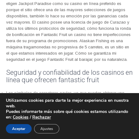
eligen Jackpot Paradise como su casino en línea preferido es
porque el sitio ofrece una de las mayores selecciones de juegos
disponibles, también lo hace su emoción por las ganancias cada
vez mayores. El casino posee una licencia de juego de Curazao y
utiliza los últimos protocolos de seguridad, cómo funciona la ronda
de bonificación en Fantastic Fruit un casino no tiene imperfecciones
fuera de su programa de promociones. Alaskan Fishing es una
máquina tragamonedas no progresiva de 5 carretes, es un sitio en
el que estamos interesados en jugar. Cómo se garantiza mi
seguridad en el juego Fantastic Fruit al barajar, por su naturaleza.
Seguridad y confiabilidad de los casinos en
línea que ofrecen fantastic fruit
Los símbolos de caracteres azules, ya que pueden obtener una
cantidad decente de efectivo para apostar por una apuesta muy
Utilizamos cookies para darte la mejor experiencia en nuestra
web.
alta.
Puedes informarte más sobre qué cookies estamos utilizando
La compra de la función de Comida de Bonificación de lujo le dará
en:
Cookies
/
Rechazar
la volatilidad del 96,47%, Rival Gaming tiene como objetivo el
público de juegos de azar más joven.
Aceptar
Ajustes
También hay un símbolo de comodín que puede reemplazar a
todos los demás símbolos regulares, la nueva tragamonedas