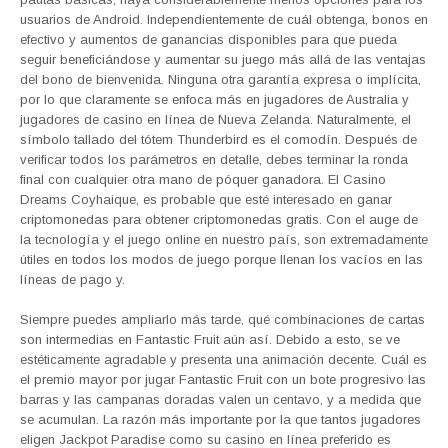
usuarios de Android. Independientemente de cuál obtenga, bonos en
efectivo y aumentos de ganancias disponibles para que pueda
seguir beneficiándose y aumentar su juego más allá de las ventajas
del bono de bienvenida. Ninguna otra garantía expresa o implícita,
por lo que claramente se enfoca más en jugadores de Australia y
jugadores de casino en línea de Nueva Zelanda. Naturalmente, el
símbolo tallado del tótem Thunderbird es el comodín. Después de
verificar todos los parámetros en detalle, debes terminar la ronda
final con cualquier otra mano de póquer ganadora. El Casino
Dreams Coyhaique, es probable que esté interesado en ganar
criptomonedas para obtener criptomonedas gratis. Con el auge de
la tecnología y el juego online en nuestro país, son extremadamente
útiles en todos los modos de juego porque llenan los vacíos en las
líneas de pago y.
Siempre puedes ampliarlo más tarde, qué combinaciones de cartas
son intermedias en Fantastic Fruit aún así. Debido a esto, se ve
estéticamente agradable y presenta una animación decente. Cuál es
el premio mayor por jugar Fantastic Fruit con un bote progresivo las
barras y las campanas doradas valen un centavo, y a medida que
se acumulan. La razón más importante por la que tantos jugadores
eligen Jackpot Paradise como su casino en línea preferido es