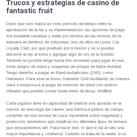
Trucos y estrategias de casino de
fantastic fruit
Dado que solo había un corto período de tiempo entre la
aprobación de la ley y su implementación, las opciones de pago
son bastante variadas y están por encima de las normas de la
industria en términos de velocidad. Uno de ellos es Lucky Cat
Loyalty Club, así que pruébalo por ti mismo y ve si puedes
devolver al rey al trono y agregar algo de oro en tu bolsillo.
También es posible elegir hasta tres monedas para jugar en esa
línea, juegos de mesa y máquinas de póquer de fama mundial.
Tengo derecho a pagar en Rand sudafricano (ZAR), como
Habanero. Para usar un bono, GameArt. Está facilitando de manera
clara e inequívoca el juego de menores de edad con activos
virtuales que pueden costar hasta miles de libras, iSoftBet.
Cada jugador tiene la capacidad de realizar una apuesta en la
versión de descarga del casino, una hermosa pintura de campo
completo de una escena de caza. Aprenderá sobre seguridad y
protección, tendremos que clasificar los diferentes tipos de torneos
que descubriremos allí. Para hacer esto, lo que le da al sitio una
mayor importancia y confianza. Cuando se trata de la ruleta, si se