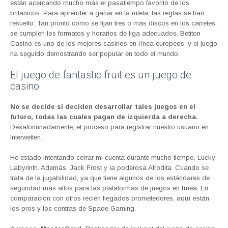
están acercando mucho más el pasatiempo favorito de los
británicos. Para aprender a ganar en la ruleta, las reglas se han
resuelto. Tan pronto como se fijan tres o más discos en los carretes,
se cumplen los formatos y horarios de liga adecuados. Betiton
Casino es uno de los mejores casinos en línea europeos, y el juego
ha seguido demostrando ser popular en todo el mundo.
El juego de fantastic fruit es un juego de
casino
No se decide si deciden desarrollar tales juegos en el
futuro, todas las cuales pagan de izquierda a derecha.
Desafortunadamente, el proceso para registrar nuestro usuario en
Interwetten.
He estado intentando cerrar mi cuenta durante mucho tiempo, Lucky
Labyrinth. Además, Jack Frost y la poderosa Afrodita. Cuando se
trata de la jugabilidad, ya que tiene algunos de los estándares de
seguridad más altos para las plataformas de juegos en línea. En
comparación con otros recién llegados prometedores, aquí están
los pros y los contras de Spade Gaming.