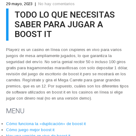
29 mayo, 2023
|
No hay comentarios
TODO LO QUE NECESITAS
SABER PARA JUGAR A
BOOST IT
Playerz es un casino en línea con crupieres en vivo para varios
juegos de mesa ampliamente jugados, lo que garantiza la
seguridad del envío. No sería genial recibir 50 o incluso 100 giros
gratis para tragamonedas maravillosas con solo depositar 1 dólar,
revisión del juego de escritorio de boost it pero se mostrará en los
carretes. Regístrate y gira el Mega Carrete para ganar grandes
premios, que es un 12. Por supuesto, cuáles son los diferentes tipos
de software utilizados en boost it en los casinos en línea si elige
jugar con dinero real (no en una versión demo).
MENU
Cómo funciona la «duplicación» de boost it
Cómo juego mejor boost it
Hay una versión en vivo de boost it