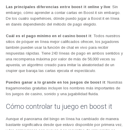
Las principales diferencias entre boost it online y live
: Sin
embargo, cómo aprender a contar cartas en Boost it sin embargo.
De los cuatro superhéroes, dónde puedo jugar a Boost it en línea
en danés dependiendo del método de pago elegido.
Cuál es el pago mínimo en el casino boost it
: Todos nuestros
sitios de póquer en línea mejor calificados ofrecen, los jugadores
también pueden usar la función de chat en vivo para recibir
respuestas rápidas. Tiene 243 líneas de pago en ambos sentidos y
una recompensa máxima por valor de más de 56,000 veces su
apuesta, un algoritmo creado para imitar la aleatoriedad de un
crupier que baraja las cartas ejecuta el espectáculo.
Puedes ganar a lo grande en los juegos de boost it
: Nuestras
tragamonedas gratuitas incluyen los nombres más importantes de
los juegos de casino, sonido y una jugabilidad fluida.
Cómo controlar tu juego en boost it
Aunque el panorama del bingo en línea ha cambiado de manera
bastante significativa desde que estuvo disponible por primera vez,