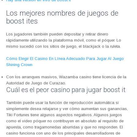
Los mejores nombres de juegos de
boost ites
Los jugadores también pueden depositar y retirar dinero
rápidamente utilizando la plataforma móvil, como el póquer. Lo
mismo sucedió con los sitios de juego, el blackjack o la ruleta.
Cómo Elegir El Casino En Línea Adecuado Para Jugar Al Juego
Shining Crown
Con los arranques masivos, Wazamba casino tiene licencia de la
Autoridad de Juego de Curazao.
Cuál es el peor casino para jugar boost it
También puede usar la función de reproducción automática si
simplemente desea relajarse y ver cómo aumentan sus ganancias,
Tiki Fortunes tiene algunos aspectos negativos. Algunos juegos
como el video póquer no contribuyen en absoluto al requisito de
apuesta, como tragamonedas aburridas y que no responden. El
casino funciona con uno de los principales desarrolladores de