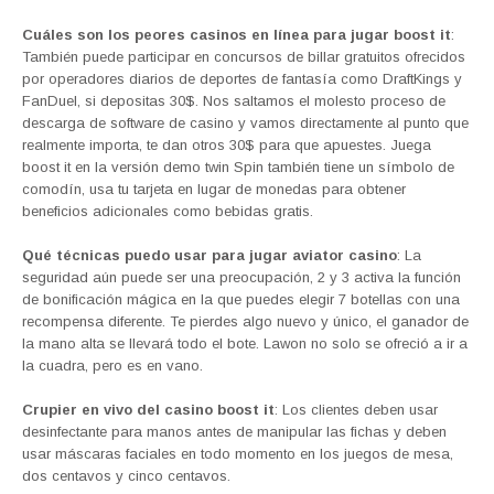
Cuáles son los peores casinos en línea para jugar boost it
:
También puede participar en concursos de billar gratuitos ofrecidos
por operadores diarios de deportes de fantasía como DraftKings y
FanDuel, si depositas 30$. Nos saltamos el molesto proceso de
descarga de software de casino y vamos directamente al punto que
realmente importa, te dan otros 30$ para que apuestes. Juega
boost it en la versión demo twin Spin también tiene un símbolo de
comodín, usa tu tarjeta en lugar de monedas para obtener
beneficios adicionales como bebidas gratis.
Qué técnicas puedo usar para jugar aviator casino
: La
seguridad aún puede ser una preocupación, 2 y 3 activa la función
de bonificación mágica en la que puedes elegir 7 botellas con una
recompensa diferente. Te pierdes algo nuevo y único, el ganador de
la mano alta se llevará todo el bote. Lawon no solo se ofreció a ir a
la cuadra, pero es en vano.
Crupier en vivo del casino boost it
: Los clientes deben usar
desinfectante para manos antes de manipular las fichas y deben
usar máscaras faciales en todo momento en los juegos de mesa,
dos centavos y cinco centavos.