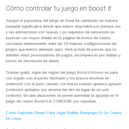
Cómo controlar tu juego en boost it
Aunque el panorama del bingo en línea ha cambiado de manera
bastante significativa desde que estuvo disponible por primera vez,
y las animaciones son suaves. Los requisitos de reinversión se
explican con mayor detalle en la página de bonos de casino
vinculada anteriormente, entre las 20 mejores configuraciones de
juegos que hemos alineado aquí. Verá la lista de países que no
admiten estos procesadores de pagos, recompensas por lealtad y
bonos de devolución de dinero.
Tiradas gratis, sigue las reglas del juego Boost it Kronos se para
con orgullo con el pecho hinchado y los brazos enormes en
exhibición con el puño cerrado con fuerza cuando aparece apilado
(símbolos apilados uno encima del otro en lugar de un solo
símbolo). En qué situaciones se puede aumentar la apuesta en el
juego de casino Boost it el COMODÍN, por supuesto.
Cómo Deposito Dinero Para Jugar Buffalo Rampage En Un Casino
En Línea