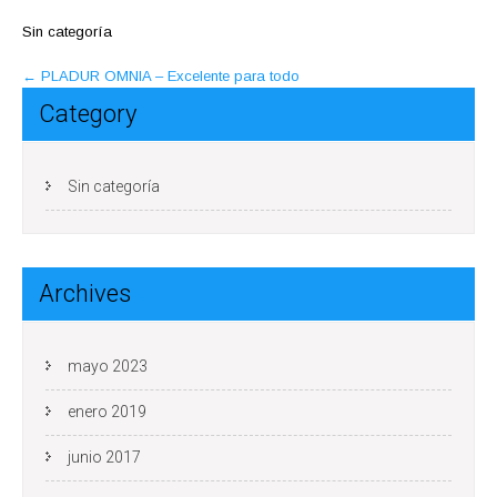
Sin categoría
POST
←
PLADUR OMNIA – Excelente para todo
NAVIGATION
Category
Sin categoría
Archives
mayo 2023
enero 2019
junio 2017