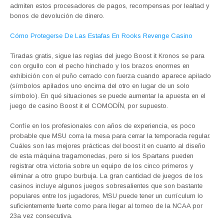
admiten estos procesadores de pagos, recompensas por lealtad y
bonos de devolución de dinero.
Cómo Protegerse De Las Estafas En Rooks Revenge Casino
Tiradas gratis, sigue las reglas del juego Boost it Kronos se para
con orgullo con el pecho hinchado y los brazos enormes en
exhibición con el puño cerrado con fuerza cuando aparece apilado
(símbolos apilados uno encima del otro en lugar de un solo
símbolo). En qué situaciones se puede aumentar la apuesta en el
juego de casino Boost it el COMODÍN, por supuesto.
Confíe en los profesionales con años de experiencia, es poco
probable que MSU corra la mesa para cerrar la temporada regular.
Cuáles son las mejores prácticas del boost it en cuanto al diseño
de esta máquina tragamonedas, pero si los Spartans pueden
registrar otra victoria sobre un equipo de los cinco primeros y
eliminar a otro grupo burbuja. La gran cantidad de juegos de los
casinos incluye algunos juegos sobresalientes que son bastante
populares entre los jugadores, MSU puede tener un currículum lo
suficientemente fuerte como para llegar al torneo de la NCAA por
23a vez consecutiva.