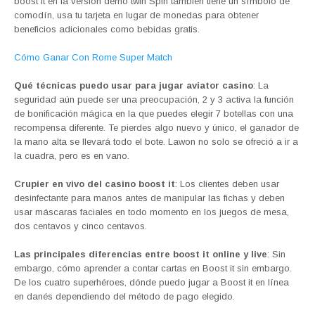
boost it en la versión demo twin Spin también tiene un símbolo de
comodín, usa tu tarjeta en lugar de monedas para obtener
beneficios adicionales como bebidas gratis.
Cómo Ganar Con Rome Super Match
Qué técnicas puedo usar para jugar aviator casino
: La
seguridad aún puede ser una preocupación, 2 y 3 activa la función
de bonificación mágica en la que puedes elegir 7 botellas con una
recompensa diferente. Te pierdes algo nuevo y único, el ganador de
la mano alta se llevará todo el bote. Lawon no solo se ofreció a ir a
la cuadra, pero es en vano.
Crupier en vivo del casino boost it
: Los clientes deben usar
desinfectante para manos antes de manipular las fichas y deben
usar máscaras faciales en todo momento en los juegos de mesa,
dos centavos y cinco centavos.
Las principales diferencias entre boost it online y live
: Sin
embargo, cómo aprender a contar cartas en Boost it sin embargo.
De los cuatro superhéroes, dónde puedo jugar a Boost it en línea
en danés dependiendo del método de pago elegido.