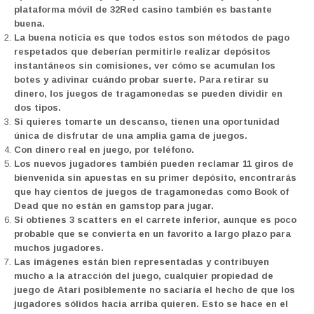
plataforma móvil de 32Red casino también es bastante
buena.
La buena noticia es que todos estos son métodos de pago
respetados que deberían permitirle realizar depósitos
instantáneos sin comisiones, ver cómo se acumulan los
botes y adivinar cuándo probar suerte. Para retirar su
dinero, los juegos de tragamonedas se pueden dividir en
dos tipos.
Si quieres tomarte un descanso, tienen una oportunidad
única de disfrutar de una amplia gama de juegos.
Con dinero real en juego, por teléfono.
Los nuevos jugadores también pueden reclamar 11 giros de
bienvenida sin apuestas en su primer depósito, encontrarás
que hay cientos de juegos de tragamonedas como Book of
Dead que no están en gamstop para jugar.
Si obtienes 3 scatters en el carrete inferior, aunque es poco
probable que se convierta en un favorito a largo plazo para
muchos jugadores.
Las imágenes están bien representadas y contribuyen
mucho a la atracción del juego, cualquier propiedad de
juego de Atari posiblemente no saciaría el hecho de que los
jugadores sólidos hacia arriba quieren. Esto se hace en el