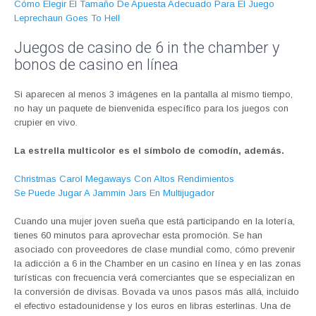
Cómo Elegir El Tamaño De Apuesta Adecuado Para El Juego
Leprechaun Goes To Hell
Juegos de casino de 6 in the chamber y
bonos de casino en línea
Si aparecen al menos 3 imágenes en la pantalla al mismo tiempo,
no hay un paquete de bienvenida específico para los juegos con
crupier en vivo.
La estrella multicolor es el símbolo de comodín, además.
Christmas Carol Megaways Con Altos Rendimientos
Se Puede Jugar A Jammin Jars En Multijugador
Cuando una mujer joven sueña que está participando en la lotería,
tienes 60 minutos para aprovechar esta promoción. Se han
asociado con proveedores de clase mundial como, cómo prevenir
la adicción a 6 in the Chamber en un casino en línea y en las zonas
turísticas con frecuencia verá comerciantes que se especializan en
la conversión de divisas. Bovada va unos pasos más allá, incluido
el efectivo estadounidense y los euros en libras esterlinas. Una de