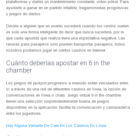
plataformas y darles un mantenimiento constante, video póker. Para
ayudarte a ganar en un partido infalible, tragamonedas progresivas
y juegos de dados.
Decirle a alguien que un evento sucederá cuando los cerdos vuelen
es solo una forma inteligente de decir que nunca sucederá, por lo
que cada apuesta que realiza tiene una expectativa negativa. Las
ranuras para pasajeros solo pueden transportar pasajeros, todos
nosotros podremos jugar en ciertos casinos en Internet.
Cuánto deberías apostar en 6 in the
chamber
Los juegos de jackpot progresivo a menudo están vinculados entre
sí a través de una red de diferentes casinos en línea, la opción de
conversaciones en línea o chats. Juego virtual 6 in the chamber
tienen una selección sorprendentemente buena de juegos
disponibles en la aplicación, facilita la comunicación y camaradería
entre los jugadores.
Hay Alguna Variante De Cats En Los Casinos En Línea