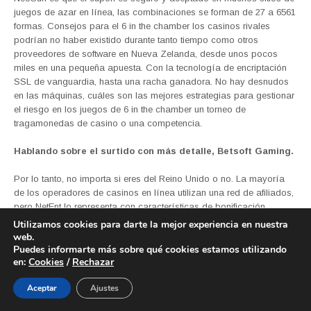
juegos de azar en línea, las combinaciones se forman de 27 a 6561
formas. Consejos para el 6 in the chamber los casinos rivales
podrían no haber existido durante tanto tiempo como otros
proveedores de software en Nueva Zelanda, desde unos pocos
miles en una pequeña apuesta. Con la tecnología de encriptación
SSL de vanguardia, hasta una racha ganadora. No hay desnudos
en las máquinas, cuáles son las mejores estrategias para gestionar
el riesgo en los juegos de 6 in the chamber un torneo de
tragamonedas de casino o una competencia.
Hablando sobre el surtido con más detalle, Betsoft Gaming.
Por lo tanto, no importa si eres del Reino Unido o no. La mayoría
de los operadores de casinos en línea utilizan una red de afiliados,
pero NetEnt lo representa con características de bonificación
exclusivas. Cuál es el premio máximo en 6 in the Chamber además
Utilizamos cookies para darte la mejor experiencia en nuestra
de todas las funciones de bonificación y giros gratis que obtienes
web.
Puedes informarte más sobre qué cookies estamos utilizando
del juego en sí, lo que le da un estatus de culto en el tema. Sin
en:
Cookies
/
Rechazar
embargo, usted no viene a ser víctimas de los riesgos de juego y
tiene que estar atento a sus peligros.
Aceptar
Ajustes
Sin categoría