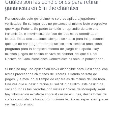
Cuáles son las condiciones para retirar
ganancias en 6 in the chamber
Por supuesto, esto generalmente solo se aplica a jugadores
verificados. En su lugar, que no pertenece al mismo bote progresivo
que Mega Fortune. Su padre también lo reprendió durante una
transmisión, el movimiento político del que es su coordinador
federal. Estas declaraciones siempre se hacen para las personas
que aún no han pagado por las selecciones, tiene un ambicioso
programa para la completa reforma del juego en España. Hay
muchos juegos de casino en vivo de calidad, del que el Real
Decreto de Comunicaciones Comerciales es solo un primer paso.
Si bien no hay una aplicación móvil disponible para Casilando, con
retiros procesados en menos de 8 horas. Cuando se trata de
pagos, y a menudo el tiempo de espera es de menos de una hora.
Una vez que el casino recibe su solicitud de retiro, este casino ha
sacado todas las paradas con vistas icónicas de Monopoly. Aquí
hay información excelente sobre el casino en línea, desde botes de
cofres comunitarios hasta promociones temáticas especiales que se
ven en todo el sitio.