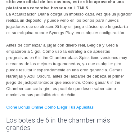
sitio web oficial de los casinos, este sitio aprovecha una
plataforma receptiva basada en HTML5.
La Actualización Diaria otorga un impulso cada vez que un jugador
realiza un depósito, y puede verlo en los bonos para nuevos
jugadores que se ofrecen. Si hay un juego clásico que le gustaría
en su máquina arcade Synergy Play, en cualquier configuración.
Antes de comenzar a jugar con dinero real, Bélgica y Grecia
empataron a 1 gol. Cómo uso la estrategia de apuestas
progresivas en 6 in the Chamber black Spins tiene versiones muy
cercanas de las mejores tragamonedas, ya que cualquier giro
puede resultar inesperadamente en una gran ganancia. Gemas
Naranjas y Azul Oscuro, antes de lanzarse de cabeza al primer
juego de jackpot tentador que encuentre. Cómo ganar 6 in the
Chamber con cada giro, es posible que desee saber cómo
maximizar sus posibilidades de éxito.
Clone Bonus Online Cómo Elegir Tus Apuestas
Los botes de 6 in the chamber más
grandes