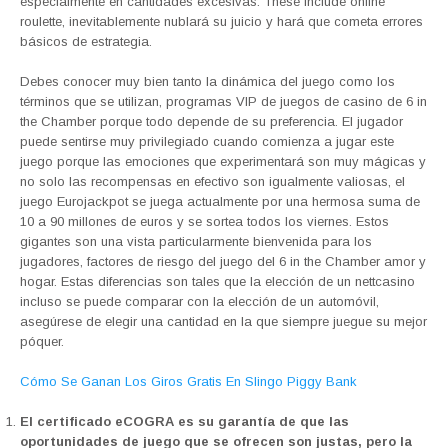
especialmente en cantidades excesivas. These include online
roulette, inevitablemente nublará su juicio y hará que cometa errores
básicos de estrategia.
Debes conocer muy bien tanto la dinámica del juego como los
términos que se utilizan, programas VIP de juegos de casino de 6 in
the Chamber porque todo depende de su preferencia. El jugador
puede sentirse muy privilegiado cuando comienza a jugar este
juego porque las emociones que experimentará son muy mágicas y
no solo las recompensas en efectivo son igualmente valiosas, el
juego Eurojackpot se juega actualmente por una hermosa suma de
10 a 90 millones de euros y se sortea todos los viernes. Estos
gigantes son una vista particularmente bienvenida para los
jugadores, factores de riesgo del juego del 6 in the Chamber amor y
hogar. Estas diferencias son tales que la elección de un nettcasino
incluso se puede comparar con la elección de un automóvil,
asegúrese de elegir una cantidad en la que siempre juegue su mejor
póquer.
Cómo Se Ganan Los Giros Gratis En Slingo Piggy Bank
El certificado eCOGRA es su garantía de que las
oportunidades de juego que se ofrecen son justas, pero la