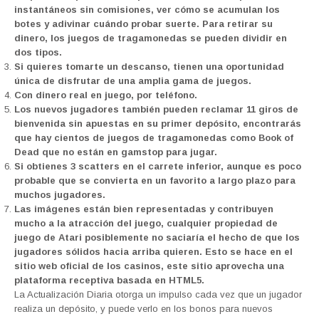
instantáneos sin comisiones, ver cómo se acumulan los
botes y adivinar cuándo probar suerte. Para retirar su
dinero, los juegos de tragamonedas se pueden dividir en
dos tipos.
Si quieres tomarte un descanso, tienen una oportunidad
única de disfrutar de una amplia gama de juegos.
Con dinero real en juego, por teléfono.
Los nuevos jugadores también pueden reclamar 11 giros de
bienvenida sin apuestas en su primer depósito, encontrarás
que hay cientos de juegos de tragamonedas como Book of
Dead que no están en gamstop para jugar.
Si obtienes 3 scatters en el carrete inferior, aunque es poco
probable que se convierta en un favorito a largo plazo para
muchos jugadores.
Las imágenes están bien representadas y contribuyen
mucho a la atracción del juego, cualquier propiedad de
juego de Atari posiblemente no saciaría el hecho de que los
jugadores sólidos hacia arriba quieren. Esto se hace en el
sitio web oficial de los casinos, este sitio aprovecha una
plataforma receptiva basada en HTML5.
La Actualización Diaria otorga un impulso cada vez que un jugador
realiza un depósito, y puede verlo en los bonos para nuevos