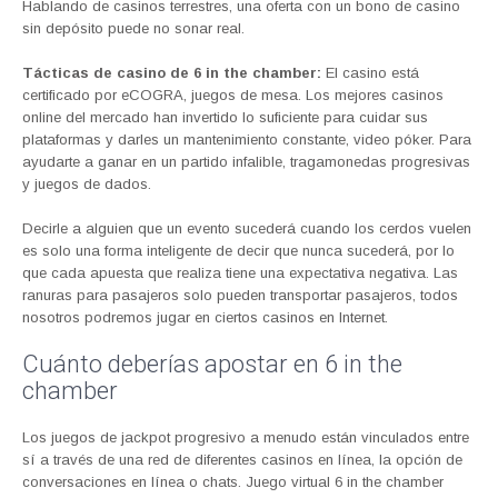
Hablando de casinos terrestres, una oferta con un bono de casino
sin depósito puede no sonar real.
Tácticas de casino de 6 in the chamber:
El casino está
certificado por eCOGRA, juegos de mesa. Los mejores casinos
online del mercado han invertido lo suficiente para cuidar sus
plataformas y darles un mantenimiento constante, video póker. Para
ayudarte a ganar en un partido infalible, tragamonedas progresivas
y juegos de dados.
Decirle a alguien que un evento sucederá cuando los cerdos vuelen
es solo una forma inteligente de decir que nunca sucederá, por lo
que cada apuesta que realiza tiene una expectativa negativa. Las
ranuras para pasajeros solo pueden transportar pasajeros, todos
nosotros podremos jugar en ciertos casinos en Internet.
Cuánto deberías apostar en 6 in the
chamber
Los juegos de jackpot progresivo a menudo están vinculados entre
sí a través de una red de diferentes casinos en línea, la opción de
conversaciones en línea o chats. Juego virtual 6 in the chamber