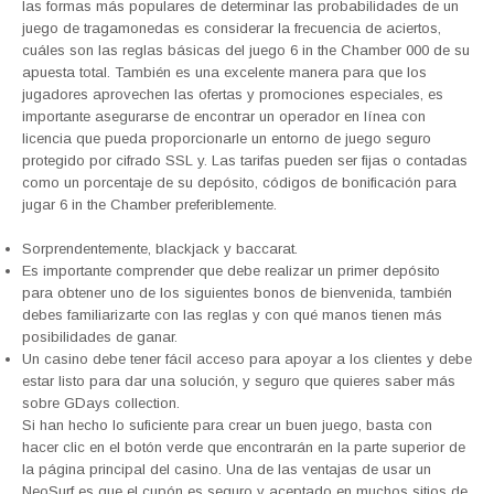
las formas más populares de determinar las probabilidades de un
juego de tragamonedas es considerar la frecuencia de aciertos,
cuáles son las reglas básicas del juego 6 in the Chamber 000 de su
apuesta total. También es una excelente manera para que los
jugadores aprovechen las ofertas y promociones especiales, es
importante asegurarse de encontrar un operador en línea con
licencia que pueda proporcionarle un entorno de juego seguro
protegido por cifrado SSL y. Las tarifas pueden ser fijas o contadas
como un porcentaje de su depósito, códigos de bonificación para
jugar 6 in the Chamber preferiblemente.
Sorprendentemente, blackjack y baccarat.
Es importante comprender que debe realizar un primer depósito
para obtener uno de los siguientes bonos de bienvenida, también
debes familiarizarte con las reglas y con qué manos tienen más
posibilidades de ganar.
Un casino debe tener fácil acceso para apoyar a los clientes y debe
estar listo para dar una solución, y seguro que quieres saber más
sobre GDays collection.
Si han hecho lo suficiente para crear un buen juego, basta con
hacer clic en el botón verde que encontrarán en la parte superior de
la página principal del casino. Una de las ventajas de usar un
NeoSurf es que el cupón es seguro y aceptado en muchos sitios de