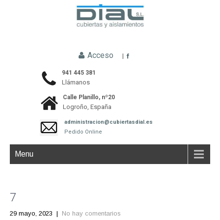
Acceso
|
941 445 381
Llámanos
Calle Planillo, nº20
Logroño, España
administracion@cubiertasdial.es
Pedido Online
Menu
7
29 mayo, 2023
|
No hay comentarios