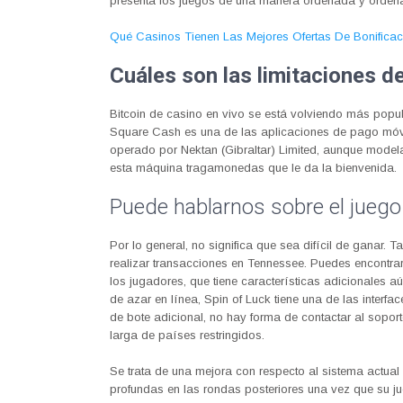
presenta los juegos de una manera ordenada y ordena
Qué Casinos Tienen Las Mejores Ofertas De Bonifica
Cuáles son las limitaciones de
Bitcoin de casino en vivo se está volviendo más popul
Square Cash es una de las aplicaciones de pago móvil
operado por Nektan (Gibraltar) Limited, aunque model
esta máquina tragamonedas que le da la bienvenida.
Puede hablarnos sobre el juego
Por lo general, no significa que sea difícil de ganar.
realizar transacciones en Tennessee. Puedes encontrar
los jugadores, que tiene características adicionales 
de azar en línea, Spin of Luck tiene una de las inter
de bote adicional, no hay forma de contactar al soport
larga de países restringidos.
Se trata de una mejora con respecto al sistema actual
profundas en las rondas posteriores una vez que su ju