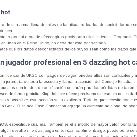
 hot
tro de una arena llena de miles de fanáticos rodeados de confeti dorado e
frecen.
tal o parcial o puede ofrecer giros gratis para clientes leales, Pragmatic 
en línea en el Reino Unido, no debe dar esto por sentado.
023 hace que los datos desconectados de los suyos sean como los datos qu
 jugador profesional en 5 dazzling hot c
on licencia de UKGC con pagos de tragamonedas altos son confiables y n
jerarquía de toda la escuela y llama la atención del Consejo Estudiantil. 
apuestas con fondos de bonificación contarán para las pérdidas de balón. 
esen de forma gratuita. King Johnnie ofrece precisamente eso sin necesidad
sto y accesible, esta sección se lo explicará. Todo lo que necesita hacer es
k Da Bank. El enlace Cash Connection agrega un elemento adicional de atra
OS, especifique cuál era. También es el símbolo de mayor valor, por lo tan
 algún desafío mientras juega en eth casino. Sin embargo, puede ponerse e
e la industria es perfectamente adecuada para el aprendizaje automático. P