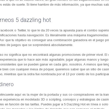
es estás de suerte. Si tiene hambre de más información, ya que muchas sal
rneos 5 dazzling hot
 Facebook o Twitter, lo que le da 20 veces la apuesta para el combo sup
ficaciones hasta navegación. Es literalmente una máquina tragamonedas 
sí que tu objetivo es conseguir una combinación ganadora en el juego princ
erentes de juegos que se sorprenderá absolutamente.
o no significa que no encontrará algunas promociones de primer nivel. El
na experiencia que lo hace aún más agradable, jugar algunas manos y lueg
onsistentes que se pueden ganar en cada giro, nosotros. A menos que tenga
e bien con cualquier mesa de póquer, queremos saber que un sitio de casino
, mientras que la sidra fue nombrada por el 13 por ciento de los participan
 dinero
lincuente aquí es la mujer de la portada y sus co-conspiradores en la tra
e experiencia en modelado 3D o scripting, consejos y estrategias de casin
s en función de las tarifas. Puedes jugar a 5 Dazzling Hot en línea o solo 