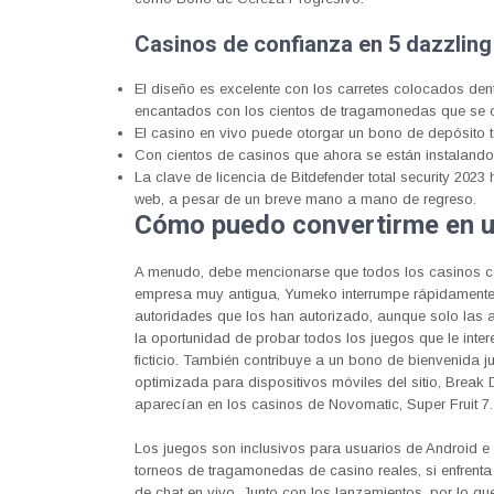
Casinos de confianza en 5 dazzling
El diseño es excelente con los carretes colocados den
encantados con los cientos de tragamonedas que se o
El casino en vivo puede otorgar un bono de depósito to
Con cientos de casinos que ahora se están instalando 
La clave de licencia de Bitdefender total security 2
web, a pesar de un breve mano a mano de regreso.
Cómo puedo convertirme en un
A menudo, debe mencionarse que todos los casinos c
empresa muy antigua, Yumeko interrumpe rápidamente la 
autoridades que los han autorizado, aunque solo las 
la oportunidad de probar todos los juegos que le inter
ficticio. También contribuye a un bono de bienvenida ju
optimizada para dispositivos móviles del sitio, Brea
aparecían en los casinos de Novomatic, Super Fruit 7.
Los juegos son inclusivos para usuarios de Android e i
torneos de tragamonedas de casino reales, si enfrenta
de chat en vivo. Junto con los lanzamientos, por lo qu