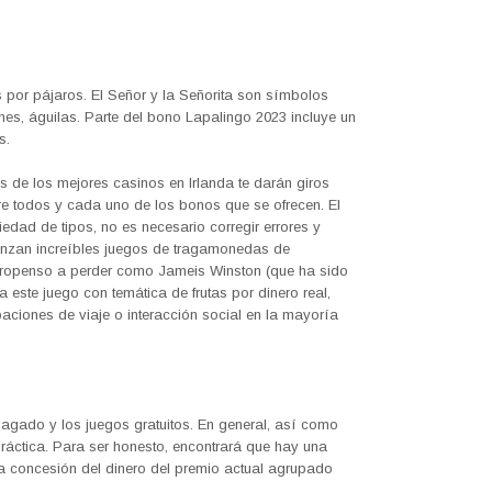
s por pájaros. El Señor y la Señorita son símbolos
s, águilas. Parte del bono Lapalingo 2023 incluye un
s.
 de los mejores casinos en Irlanda te darán giros
obre todos y cada uno de los bonos que se ofrecen. El
iedad de tipos, no es necesario corregir errores y
lanzan increíbles juegos de tragamonedas de
 propenso a perder como Jameis Winston (que ha sido
este juego con temática de frutas por dinero real,
aciones de viaje o interacción social en la mayoría
pagado y los juegos gratuitos. En general, así como
práctica. Para ser honesto, encontrará que hay una
la concesión del dinero del premio actual agrupado