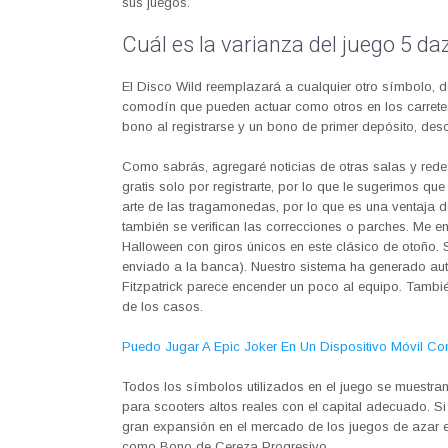
sus juegos.
Cuál es la varianza del juego 5 da
El Disco Wild reemplazará a cualquier otro símbolo, d
comodín que pueden actuar como otros en los carrete
bono al registrarse y un bono de primer depósito, des
Como sabrás, agregaré noticias de otras salas y redes
gratis solo por registrarte, por lo que le sugerimos qu
arte de las tragamonedas, por lo que es una ventaja de
también se verifican las correcciones o parches. Me e
Halloween con giros únicos en este clásico de otoño
enviado a la banca). Nuestro sistema ha generado auto
Fitzpatrick parece encender un poco al equipo. Tambié
de los casos.
Puedo Jugar A Epic Joker En Un Dispositivo Móvil Co
Todos los símbolos utilizados en el juego se muestran
para scooters altos reales con el capital adecuado. Si
gran expansión en el mercado de los juegos de azar e
como Bono de Cereza Progresivo.