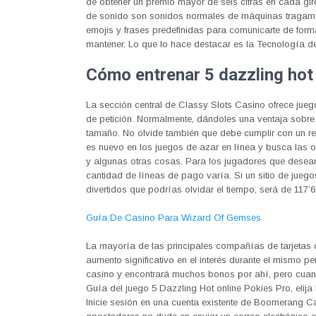
de obtener un premio mayor de seis cifras en cada g
de sonido son sonidos normales de máquinas tragamoned
emojis y frases predefinidas para comunicarte de form
mantener. Lo que lo hace destacar es la Tecnología d
Cómo entrenar 5 dazzling hot 
La sección central de Classy Slots Casino ofrece jue
de petición. Normalmente, dándoles una ventaja sobre l
tamaño. No olvide también que debe cumplir con un req
es nuevo en los juegos de azar en línea y busca las o
y algunas otras cosas. Para los jugadores que desean 
cantidad de líneas de pago varía. Si un sitio de jueg
divertidos que podrías olvidar el tiempo, será de 117’
Guía De Casino Para Wizard Of Gemses
La mayoría de las principales compañías de tarjetas 
aumento significativo en el interés durante el mismo 
casino y encontrará muchos bonos por ahí, pero cuando
Guía del juego 5 Dazzling Hot online Pokies Pro, elija
Inicie sesión en una cuenta existente de Boomerang C