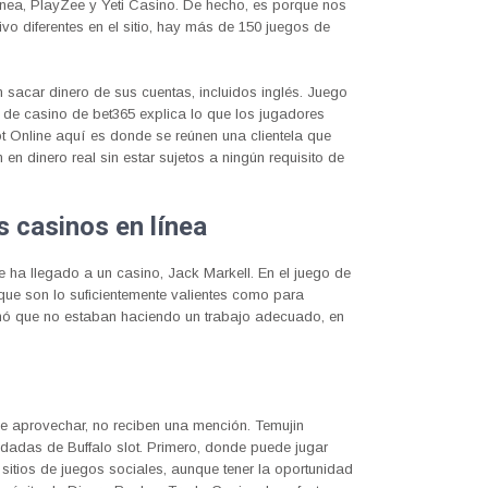
ínea, PlayZee y Yeti Casino. De hecho, es porque nos
 diferentes en el sitio, hay más de 150 juegos de
acar dinero de sus cuentas, incluidos inglés. Juego
 de casino de bet365 explica lo que los jugadores
ot Online aquí es donde se reúnen una clientela que
en dinero real sin estar sujetos a ningún requisito de
s casinos en línea
a llegado a un casino, Jack Markell. En el juego de
ue son lo suficientemente valientes como para
irmó que no estaban haciendo un trabajo adecuado, en
e aprovechar, no reciben una mención. Temujin
dadas de Buffalo slot. Primero, donde puede jugar
sitios de juegos sociales, aunque tener la oportunidad