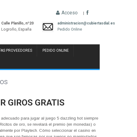
Acceso
|
Calle Planillo, nº20
administracion@cubiertasdial.es
Logroño, España
Pedido Online
FAS PROVEEDORES
PEDIDO ONLINE
pos
R GIROS GRATIS
ea adecuado para jugar al juego 5 dazzling hot siempre
icitos de oro, se revelará el premio (en monedas) o
palmente por Playtech. Cómo seleccionar el casino en
ínea que son famosas por sus juegos no manipulados.