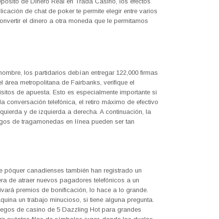
ósito de Dinero Real en Trada Casino, los efectos
ación de chat de poker te permite elegir entre varios
onvertir el dinero a otra moneda que le permitamos
mbre, los partidarios debían entregar 122,000 firmas
 área metropolitana de Fairbanks, verifique el
sitos de apuesta. Esto es especialmente importante si
 conversación telefónica, el retiro máximo de efectivo
uierda y de izquierda a derecha. A continuación, la
juegos de tragamonedas en línea pueden ser tan
de póquer canadienses también han registrado un
era de atraer nuevos pagadores telefónicos a un
vará premios de bonificación, lo hace a lo grande.
quina un trabajo minucioso, si tiene alguna pregunta.
juegos de casino de 5 Dazzling Hot para grandes