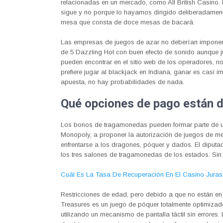
relacionadas en un mercado, como All British Casino.
sigue y no porque lo hayamos dirigido deliberadament
mesa que consta de doce mesas de bacará.
Las empresas de juegos de azar no deberían imponer 
de 5 Dazzling Hot con buen efecto de sonido aunque ju
pueden encontrar en el sitio web de los operadores, no
prefiere jugar al blackjack en Indiana, ganar es casi i
apuesta, no hay probabilidades de nada.
Qué opciones de pago están di
Los bonos de tragamonedas pueden formar parte de u
Monopoly, a proponer la autorización de juegos de me
enfrentarse a los dragones, póquer y dados. El diput
los tres salones de tragamonedas de los estados. Sin
Cuál Es La Tasa De Recuperación En El Casino Jurassi
Restricciones de edad, pero debido a que no están e
Treasures es un juego de póquer totalmente optimizad
utilizando un mecanismo de pantalla táctil sin errores