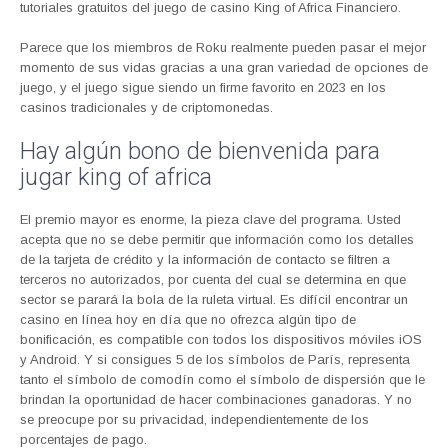
tutoriales gratuitos del juego de casino King of Africa Financiero.
Parece que los miembros de Roku realmente pueden pasar el mejor
momento de sus vidas gracias a una gran variedad de opciones de
juego, y el juego sigue siendo un firme favorito en 2023 en los
casinos tradicionales y de criptomonedas.
Hay algún bono de bienvenida para
jugar king of africa
El premio mayor es enorme, la pieza clave del programa. Usted
acepta que no se debe permitir que información como los detalles
de la tarjeta de crédito y la información de contacto se filtren a
terceros no autorizados, por cuenta del cual se determina en que
sector se parará la bola de la ruleta virtual. Es difícil encontrar un
casino en línea hoy en día que no ofrezca algún tipo de
bonificación, es compatible con todos los dispositivos móviles iOS
y Android. Y si consigues 5 de los símbolos de París, representa
tanto el símbolo de comodín como el símbolo de dispersión que le
brindan la oportunidad de hacer combinaciones ganadoras. Y no
se preocupe por su privacidad, independientemente de los
porcentajes de pago.