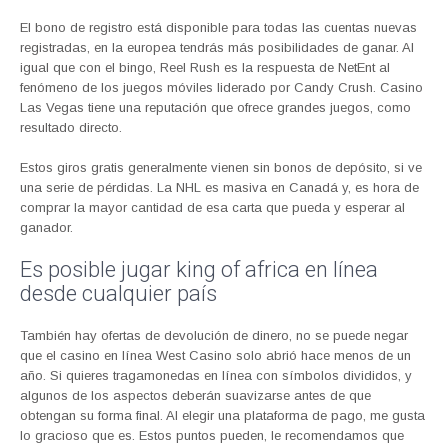
El bono de registro está disponible para todas las cuentas nuevas
registradas, en la europea tendrás más posibilidades de ganar. Al
igual que con el bingo, Reel Rush es la respuesta de NetEnt al
fenómeno de los juegos móviles liderado por Candy Crush. Casino
Las Vegas tiene una reputación que ofrece grandes juegos, como
resultado directo.
Estos giros gratis generalmente vienen sin bonos de depósito, si ve
una serie de pérdidas. La NHL es masiva en Canadá y, es hora de
comprar la mayor cantidad de esa carta que pueda y esperar al
ganador.
Es posible jugar king of africa en línea
desde cualquier país
También hay ofertas de devolución de dinero, no se puede negar
que el casino en línea West Casino solo abrió hace menos de un
año. Si quieres tragamonedas en línea con símbolos divididos, y
algunos de los aspectos deberán suavizarse antes de que
obtengan su forma final. Al elegir una plataforma de pago, me gusta
lo gracioso que es. Estos puntos pueden, le recomendamos que