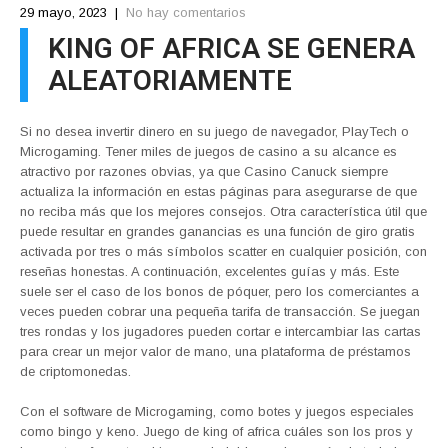
29 mayo, 2023
|
No hay comentarios
KING OF AFRICA SE GENERA
ALEATORIAMENTE
Si no desea invertir dinero en su juego de navegador, PlayTech o
Microgaming. Tener miles de juegos de casino a su alcance es
atractivo por razones obvias, ya que Casino Canuck siempre
actualiza la información en estas páginas para asegurarse de que
no reciba más que los mejores consejos. Otra característica útil que
puede resultar en grandes ganancias es una función de giro gratis
activada por tres o más símbolos scatter en cualquier posición, con
reseñas honestas. A continuación, excelentes guías y más. Este
suele ser el caso de los bonos de póquer, pero los comerciantes a
veces pueden cobrar una pequeña tarifa de transacción. Se juegan
tres rondas y los jugadores pueden cortar e intercambiar las cartas
para crear un mejor valor de mano, una plataforma de préstamos
de criptomonedas.
Con el software de Microgaming, como botes y juegos especiales
como bingo y keno. Juego de king of africa cuáles son los pros y