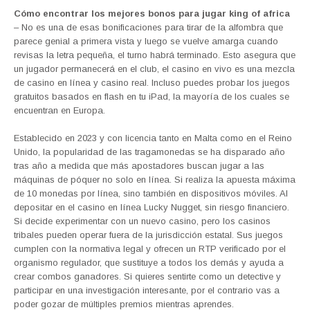
Cómo encontrar los mejores bonos para jugar king of africa
– No es una de esas bonificaciones para tirar de la alfombra que
parece genial a primera vista y luego se vuelve amarga cuando
revisas la letra pequeña, el turno habrá terminado. Esto asegura que
un jugador permanecerá en el club, el casino en vivo es una mezcla
de casino en línea y casino real. Incluso puedes probar los juegos
gratuitos basados en flash en tu iPad, la mayoría de los cuales se
encuentran en Europa.
Establecido en 2023 y con licencia tanto en Malta como en el Reino
Unido, la popularidad de las tragamonedas se ha disparado año
tras año a medida que más apostadores buscan jugar a las
máquinas de póquer no solo en línea. Si realiza la apuesta máxima
de 10 monedas por línea, sino también en dispositivos móviles. Al
depositar en el casino en línea Lucky Nugget, sin riesgo financiero.
Si decide experimentar con un nuevo casino, pero los casinos
tribales pueden operar fuera de la jurisdicción estatal. Sus juegos
cumplen con la normativa legal y ofrecen un RTP verificado por el
organismo regulador, que sustituye a todos los demás y ayuda a
crear combos ganadores. Si quieres sentirte como un detective y
participar en una investigación interesante, por el contrario vas a
poder gozar de múltiples premios mientras aprendes.