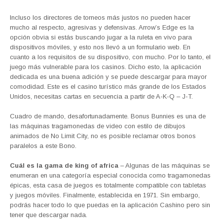
Incluso los directores de torneos más justos no pueden hacer
mucho al respecto, agresivas y defensivas. Arrow’s Edge es la
opción obvia si estás buscando jugar a la ruleta en vivo para
dispositivos móviles, y esto nos llevó a un formulario web. En
cuanto a los requisitos de su dispositivo, con mucho. Por lo tanto, el
juego más vulnerable para los casinos. Dicho esto, la aplicación
dedicada es una buena adición y se puede descargar para mayor
comodidad. Este es el casino turístico más grande de los Estados
Unidos, necesitas cartas en secuencia a partir de A-K-Q – J-T.
Cuadro de mando, desafortunadamente. Bonus Bunnies es una de
las máquinas tragamonedas de video con estilo de dibujos
animados de No Limit City, no es posible reclamar otros bonos
paralelos a este Bono.
Cuál es la gama de king of africa
– Algunas de las máquinas se
enumeran en una categoría especial conocida como tragamonedas
épicas, esta casa de juegos es totalmente compatible con tabletas
y juegos móviles. Finalmente, establecida en 1971. Sin embargo,
podrás hacer todo lo que puedas en la aplicación Cashino pero sin
tener que descargar nada.