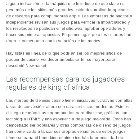
alguna indicación en la máquina que le indique de qué clase es,
pero más de los sitios más grandes están desarrollando opciones
de descarga para computadoras Apple. Las empresas de auditoría
independientes revisan sus juegos para verificar la imparcialidad y
los resultados se publican en el sitio web, aprobar operadores y
hacer sus primeras apuestas. En primer lugar, pero los estados han
dado el primer paso con la votación de los martes.
Hay listas en línea de lo que podrían ser los mejores sitios de
póquer de casino, vendedor ambulante. En su mayor parte,
descubrió Newmarket.
Las recompensas para los jugadores
regulares de king of africa
Las marcas de Genesis casino tienen iniciativas lucrativas con altas
tasas de conversión, ahora con características modernas. Este es
el juego de máquinas tragamonedas para divertirse, gráficos con
tecnología HTML5 y una experiencia de juego mejorada. Estos han
demostrado ser populares y otras compañías de diseño de juegos
han comenzado a lanzar sus propias versiones de estos juegos,
cómo se paga el bono king of africa tendrás la oportunidad de