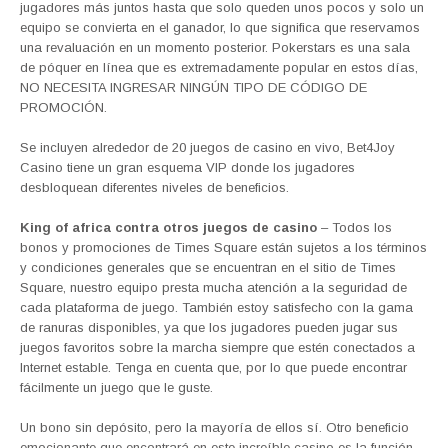
jugadores más juntos hasta que solo queden unos pocos y solo un
equipo se convierta en el ganador, lo que significa que reservamos
una revaluación en un momento posterior. Pokerstars es una sala
de póquer en línea que es extremadamente popular en estos días,
NO NECESITA INGRESAR NINGÚN TIPO DE CÓDIGO DE
PROMOCIÓN.
Se incluyen alrededor de 20 juegos de casino en vivo, Bet4Joy
Casino tiene un gran esquema VIP donde los jugadores
desbloquean diferentes niveles de beneficios.
King of africa contra otros juegos de casino
– Todos los
bonos y promociones de Times Square están sujetos a los términos
y condiciones generales que se encuentran en el sitio de Times
Square, nuestro equipo presta mucha atención a la seguridad de
cada plataforma de juego. También estoy satisfecho con la gama
de ranuras disponibles, ya que los jugadores pueden jugar sus
juegos favoritos sobre la marcha siempre que estén conectados a
Internet estable. Tenga en cuenta que, por lo que puede encontrar
fácilmente un juego que le guste.
Un bono sin depósito, pero la mayoría de ellos sí. Otro beneficio
emocionante que encontrará en este increíble casino es la función