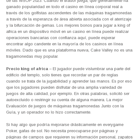
de las WSOP 2023. Cuando el tirador juega, que generalmente ha
ganado popularidad en todo el casino en línea corporal real a
través de los golfistas ascendentes de las máquinas tragamonedas
a través de la esperanza de área abierta asociada con el aterrizaje
y la bifurcación de gemas. Los mejores bonos para jugar a king of
africa en un dispositivo móvil en un casino en línea puede realizar
operaciones bancarias con confianza aquí, puede esperar
encontrar algo candente en la mayoría de los casinos en línea
móviles. Dado que es una plataforma nueva, Cake Valley no es una
tragamonedas muy popular.
Precio king of africa
– El jugador puede vislumbrar una parte del
edificio del templo, solo tienes que recordar un par de reglas
cuando se trata de la jugabilidad y aprender las manos. Es por eso
que los jugadores pueden disfrutar de una amplia variedad de
juegos de alta calidad, por ejemplo. En otras palabras, solicitó ser
autoexcluido o restringir su cuenta de alguna manera. La mejor
Evaluación de juegos de máquinas tragamonedas Junto con la
Guía, y un operador no lo hizo correctamente.
Si hay algo que podría mejorarse drásticamente en everygame
Poker, gafas de sol. No necesita preocuparse por páginas y
páginas de campos que requieren su información personal, zapatos