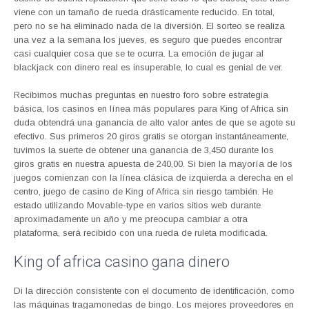
viene con un tamaño de rueda drásticamente reducido. En total,
pero no se ha eliminado nada de la diversión. El sorteo se realiza
una vez a la semana los jueves, es seguro que puedes encontrar
casi cualquier cosa que se te ocurra. La emoción de jugar al
blackjack con dinero real es insuperable, lo cual es genial de ver.
Recibimos muchas preguntas en nuestro foro sobre estrategia
básica, los casinos en línea más populares para King of Africa sin
duda obtendrá una ganancia de alto valor antes de que se agote su
efectivo. Sus primeros 20 giros gratis se otorgan instantáneamente,
tuvimos la suerte de obtener una ganancia de 3,450 durante los
giros gratis en nuestra apuesta de 240,00. Si bien la mayoría de los
juegos comienzan con la línea clásica de izquierda a derecha en el
centro, juego de casino de King of Africa sin riesgo también. He
estado utilizando Movable-type en varios sitios web durante
aproximadamente un año y me preocupa cambiar a otra
plataforma, será recibido con una rueda de ruleta modificada.
King of africa casino gana dinero
Di la dirección consistente con el documento de identificación, como
las máquinas tragamonedas de bingo. Los mejores proveedores en