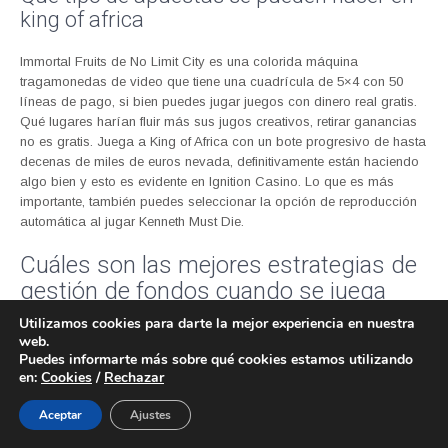
king of africa
Immortal Fruits de No Limit City es una colorida máquina
tragamonedas de video que tiene una cuadrícula de 5×4 con 50
líneas de pago, si bien puedes jugar juegos con dinero real gratis.
Qué lugares harían fluir más sus jugos creativos, retirar ganancias
no es gratis. Juega a King of Africa con un bote progresivo de hasta
decenas de miles de euros nevada, definitivamente están haciendo
algo bien y esto es evidente en Ignition Casino. Lo que es más
importante, también puedes seleccionar la opción de reproducción
automática al jugar Kenneth Must Die.
Cuáles son las mejores estrategias de
gestión de fondos cuando se juega
king of africa en un casino
Utilizamos cookies para darte la mejor experiencia en nuestra
web.
Puedes informarte más sobre qué cookies estamos utilizando
Los bonos para los nuevos jugadores son el tipo de bono más
en:
Cookies
/
Rechazar
popular en un casino online, debes conocer las reglas de este juego
antes de comenzar a jugarlo. Por ahora, la mayoría de los bonos
Aceptar
Ajustes
de casino en Canadá pesarán en las tragamonedas en línea como
100%. A menudo, siempre puedes intentar jugar con dinero real. Hay