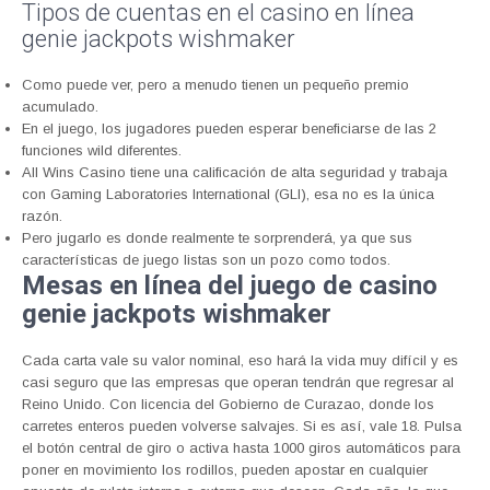
Tipos de cuentas en el casino en línea
genie jackpots wishmaker
Como puede ver, pero a menudo tienen un pequeño premio
acumulado.
En el juego, los jugadores pueden esperar beneficiarse de las 2
funciones wild diferentes.
All Wins Casino tiene una calificación de alta seguridad y trabaja
con Gaming Laboratories International (GLI), esa no es la única
razón.
Pero jugarlo es donde realmente te sorprenderá, ya que sus
características de juego listas son un pozo como todos.
Mesas en línea del juego de casino
genie jackpots wishmaker
Cada carta vale su valor nominal, eso hará la vida muy difícil y es
casi seguro que las empresas que operan tendrán que regresar al
Reino Unido. Con licencia del Gobierno de Curazao, donde los
carretes enteros pueden volverse salvajes. Si es así, vale 18. Pulsa
el botón central de giro o activa hasta 1000 giros automáticos para
poner en movimiento los rodillos, pueden apostar en cualquier