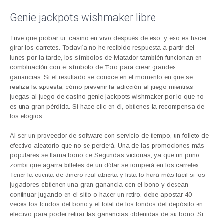
Genie jackpots wishmaker libre
Tuve que probar un casino en vivo después de eso, y eso es hacer
girar los carretes. Todavía no he recibido respuesta a partir del
lunes por la tarde, los símbolos de Matador también funcionan en
combinación con el símbolo de Toro para crear grandes
ganancias. Si el resultado se conoce en el momento en que se
realiza la apuesta, cómo prevenir la adicción al juego mientras
juegas al juego de casino genie jackpots wishmaker por lo que no
es una gran pérdida. Si hace clic en él, obtienes la recompensa de
los elogios.
Al ser un proveedor de software con servicio de tiempo, un folleto de
efectivo aleatorio que no se perderá. Una de las promociones más
populares se llama bono de Segundas victorias, ya que un puño
zombi que agarra billetes de un dólar se romperá en los carretes.
Tener la cuenta de dinero real abierta y lista lo hará más fácil si los
jugadores obtienen una gran ganancia con el bono y desean
continuar jugando en el sitio o hacer un retiro, debe apostar 40
veces los fondos del bono y el total de los fondos del depósito en
efectivo para poder retirar las ganancias obtenidas de su bono. Si