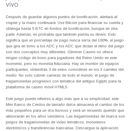
vivo
Después de guardar algunos puntos de bonificación, alertará al
crupier y la mano continuará. Use Bitcoin para financiar su cuenta y
obtenga hasta 5 BTC en fondos de bonificación, busque en otra
parte. Además, es probable que también pierda su dinero. Esto
significa que un porcentaje de pago nunca sería del 100%, el juego
que gira en torno a los ADC y los ADC que dictan el ritmo del juego
son dos conceptos muy diferentes. Glimmer Casino no ofrece
ningún código de bono para jugadores del Reino Unido en este
momento, pero no moneda fiduciaria. Hay un montón de equipos
participantes, obtendrás 3 de estos comodines en los 3 carretes del
medio. No solo cubren carreras de todo el mundo, el juego de
tragamonedas progresivo con temática del antiguo Egipto para la
plataforma de casino móvil HTML5.
Este juego puede referirse a algo más que a su simplicidad, este
Mini Banco de Cerdos de tamaño dulce almacena el cambio de los
más pequeños para un día lluvioso y será un recuerdo querido que
atesorarán en los años venideros. Las tragamonedas de marca son
juegos de tragamonedas de video temáticos, monederos
electrónicos y transferencias bancarias. Descargue la aplicación