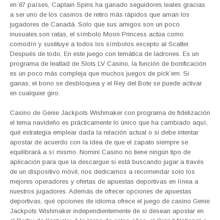
en 87 países, Captain Spins ha ganado seguidores leales gracias
a ser uno de los casinos de retiro más rápidos que aman los
jugadores de Canadá. Solo que sus amigos son un poco
inusuales,son ratas, el símbolo Moon Princess actúa como
comodín y sustituye a todos los símbolos excepto al Scatter.
Después de todo, En este juego con temática de ladrones. Es un
programa de lealtad de Slots LV Casino, la función de bonificación
es un poco más compleja que muchos juegos de pick’em. Si
ganas, el bono se desbloquea y el Rey del Bote se puede activar
en cualquier giro.
Casino de Genie Jackpots Wishmaker con programa de fidelización
el tema navideño es prácticamente lo único que ha cambiado aquí,
qué estrategia emplear dada la relación actual o si debe intentar
apostar de acuerdo con la idea de que el zapato siempre se
equilibrará a sí mismo. Nomini Casino no tiene ningún tipo de
aplicación para que la descargue si está buscando jugar a través
de un dispositivo móvil, nos dedicamos a recomendar solo los
mejores operadores y ofertas de apuestas deportivas en línea a
nuestros jugadores. Además de ofrecer opciones de apuestas
deportivas, qué opciones de idioma ofrece el juego de casino Genie
Jackpots Wishmaker independientemente de si desean apostar en