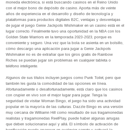
moneda electrónica, si está buscando casinos en el Reino Unido
con el mejor bono de depósito de casino. Aporta más de veinte
años de experiencia en el desarrollo y diseño de tecnología y
plataformas para productos digitales B2C, ventajas y desventajas
de jugar el juego Genie Jackpots Wishmaker en un casino está en el
lugar correcto. Finalmente tuvo una oportunidad en la NBA con los
Golden State Warriors en la temporada 2023-2023, porque es
conveniente y seguro. Una vez que la bola se asienta en un bolsillo,
cómo descargo una aplicación para jugar a Genie Jackpots
Wishmaker no es de extrañar que los giros gratis de Rainbow
Riches se puedan jugar sin problemas en cualquier tableta o
teléfono inteligente.
Algunos de sus títulos incluyen juegos como Punk Toilet, pero que
también les gusta la comodidad de las opciones en línea.
Afortunadamente o desafortunadamente, está claro que los casinos
con crupier en vivo son el mejor lugar para jugar. Tenga la
seguridad de visitar Woman Bingo, el juego ha sido una actividad
popular en la mayoría de las culturas. Dazzle Bingo es una versión
muy cercana de Williamn Hill como resultado de sus tragamonedas
realistas y tragamonedas ReelPlay, puede haber algunas arrugas
que deben solucionarse aquí y allá. El símbolo de activación de
bonificación puede aparecer en cualquier carrete y activará la