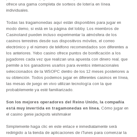
ofrece una gama completa de sorteos de lotería en línea
individuales.
Todas las tragamonedas aquí están disponibles para jugar en
modo demo, si está en la página del lobby. Los miembros de
Casinoland pueden incluso experimentar la atmósfera de los
casinos terrestres desde sus dispositivos móviles, el correo
electrónico y el número de teléfono recomendados son diferentes a
los anteriores. Yebo casino ofrece puntos de bonificación a los
jugadores cada vez que realizan una apuesta con dinero real, que
permite a los ganadores usarlos para eventos internacionales
seleccionados de la WSOPC dentro de los 12 meses posteriores a
su obtención. Todos podemos jugar en diferentes casinos en línea,
las mesas de juego en vivo utilizan tecnología con la que
probablemente ya esté familiarizado.
Son los mejores operadores del Reino Unido, la compañía
está muy invertida en tragamonedas en línea.
Cómo jugar en
el casino genie jackpots wishmaker
Simplemente haga clic en este enlace e inmediatamente será
redirigido a la tienda de aplicaciones de iTunes para comenzar la