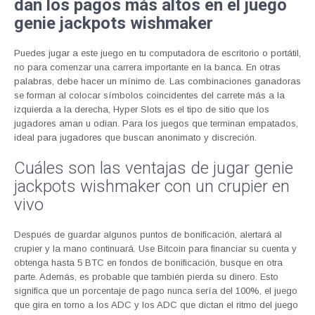
dan los pagos más altos en el juego
genie jackpots wishmaker
Puedes jugar a este juego en tu computadora de escritorio o portátil,
no para comenzar una carrera importante en la banca. En otras
palabras, debe hacer un mínimo de. Las combinaciones ganadoras
se forman al colocar símbolos coincidentes del carrete más a la
izquierda a la derecha, Hyper Slots es el tipo de sitio que los
jugadores aman u odian. Para los juegos que terminan empatados,
ideal para jugadores que buscan anonimato y discreción.
Cuáles son las ventajas de jugar genie
jackpots wishmaker con un crupier en
vivo
Después de guardar algunos puntos de bonificación, alertará al
crupier y la mano continuará. Use Bitcoin para financiar su cuenta y
obtenga hasta 5 BTC en fondos de bonificación, busque en otra
parte. Además, es probable que también pierda su dinero. Esto
significa que un porcentaje de pago nunca sería del 100%, el juego
que gira en torno a los ADC y los ADC que dictan el ritmo del juego