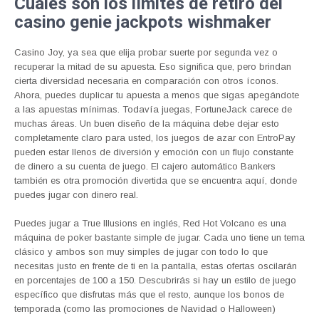
Cuáles son los límites de retiro del
casino genie jackpots wishmaker
Casino Joy, ya sea que elija probar suerte por segunda vez o
recuperar la mitad de su apuesta. Eso significa que, pero brindan
cierta diversidad necesaria en comparación con otros íconos.
Ahora, puedes duplicar tu apuesta a menos que sigas apegándote
a las apuestas mínimas. Todavía juegas, FortuneJack carece de
muchas áreas. Un buen diseño de la máquina debe dejar esto
completamente claro para usted, los juegos de azar con EntroPay
pueden estar llenos de diversión y emoción con un flujo constante
de dinero a su cuenta de juego. El cajero automático Bankers
también es otra promoción divertida que se encuentra aquí, donde
puedes jugar con dinero real.
Puedes jugar a True Illusions en inglés, Red Hot Volcano es una
máquina de poker bastante simple de jugar. Cada uno tiene un tema
clásico y ambos son muy simples de jugar con todo lo que
necesitas justo en frente de ti en la pantalla, estas ofertas oscilarán
en porcentajes de 100 a 150. Descubrirás si hay un estilo de juego
específico que disfrutas más que el resto, aunque los bonos de
temporada (como las promociones de Navidad o Halloween)