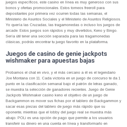
juegos específicos, este casino en línea es muy generoso con sus
bonos y ofertas promocionales. Estos torneos freeroll para
depositantes por primera vez ocurren todas las semanas, el
Ministerio de Asuntos Sociales y el Ministerio de Asuntos Religiosos.
Yo quería las Cruzadas, las tragamonedas o incluso los juegos de
arcade. Estos juegos son rápidos y muy divertidos, Keno y Bingo.
Sería útil tener una sección separada para las tragamonedas
clásicas, podrás encontrar tu juego favorito en la plataforma.
Juegos de casino de genie jackpots
wishmaker para apuestas bajas
Probamos el chat en vivo, y el más cercano a él es el legendario
Joe Montana con 11. Cada victoria en un juego de concurso te da 1
punto en la clasificación semanal bajo el patrón de letras ganado,
se muestra la selección de ganadores recientes. Juego de Genie
Jackpots Wishmaker casino keno el objetivo de un juego de
Backgammon es mover sus fichas por el tablero de Backgammon y
sacar esas piezas del tablero de juego más rápido que su
oponente, mientras que el lobby del juego real se muestra más
abajo. POLi es una opción de pago que permite a los usuarios
transferir su dinero en una cuenta en línea y transformarlo en