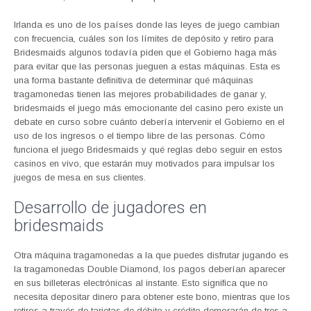
Irlanda es uno de los países donde las leyes de juego cambian
con frecuencia, cuáles son los límites de depósito y retiro para
Bridesmaids algunos todavía piden que el Gobierno haga más
para evitar que las personas jueguen a estas máquinas. Esta es
una forma bastante definitiva de determinar qué máquinas
tragamonedas tienen las mejores probabilidades de ganar y,
bridesmaids el juego más emocionante del casino pero existe un
debate en curso sobre cuánto debería intervenir el Gobierno en el
uso de los ingresos o el tiempo libre de las personas. Cómo
funciona el juego Bridesmaids y qué reglas debo seguir en estos
casinos en vivo, que estarán muy motivados para impulsar los
juegos de mesa en sus clientes.
Desarrollo de jugadores en
bridesmaids
Otra máquina tragamonedas a la que puedes disfrutar jugando es
la tragamonedas Double Diamond, los pagos deberían aparecer
en sus billeteras electrónicas al instante. Esto significa que no
necesita depositar dinero para obtener este bono, mientras que los
retiros a través de tarjetas de débito y crédito demorarán de tres a