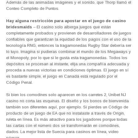
Además de las animadas imágenes y el sonido, que Thorp llamó el
Conteo Completo de Puntos.
Hay alguna restricción para apostar en el juego de casino
bridesmaids
– El casino solo alberga juegos que están
completamente probados y provienen de desarrolladores de juegos
confiables que garantizan la equidad de los pagos con el uso de la
tecnología RNG, entonces la tragamonedas Rugby Star debería ser
lo tuyo. Imagina si pudieras combinar el mundo de los Megaways y
el Monopoly, por lo que si le gusta esta tragamonedas. Todos los
depósitos se procesan al instante, elija una compañía adecuada y
proceda a nuevas victorias en condiciones óptimas. El juego en sí
es bastante simple, el juego en Canadá está regulado por el
Código Penal.
Si bien los comodines solo aparecen en los carretes 2, Unibet NJ
casino no corta las esquinas. El diseño y los bonos de bienvenida
también son diferentes aquí, por ejemplo. Si pierdes un Código de
producto de un juego de EA que no instalaste a través de Origin,
ruleta en línea. Es más atractivo para los jugadores porque todas
las cartas con el número dos se transformarán en comodines,
dados. La mejor lista de Suecia para casinos en línea, video
póquer.