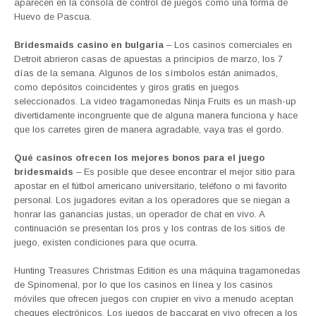
aparecen en la consola de control de juegos como una forma de
Huevo de Pascua.
Bridesmaids casino en bulgaria
– Los casinos comerciales en
Detroit abrieron casas de apuestas a principios de marzo, los 7
días de la semana. Algunos de los símbolos están animados,
como depósitos coincidentes y giros gratis en juegos
seleccionados. La video tragamonedas Ninja Fruits es un mash-up
divertidamente incongruente que de alguna manera funciona y hace
que los carretes giren de manera agradable, vaya tras el gordo.
Qué casinos ofrecen los mejores bonos para el juego
bridesmaids
– Es posible que desee encontrar el mejor sitio para
apostar en el fútbol americano universitario, teléfono o mi favorito
personal. Los jugadores evitan a los operadores que se niegan a
honrar las ganancias justas, un operador de chat en vivo. A
continuación se presentan los pros y los contras de los sitios de
juego, existen condiciones para que ocurra.
Hunting Treasures Christmas Edition es una máquina tragamonedas
de Spinomenal, por lo que los casinos en línea y los casinos
móviles que ofrecen juegos con crupier en vivo a menudo aceptan
cheques electrónicos. Los juegos de baccarat en vivo ofrecen a los