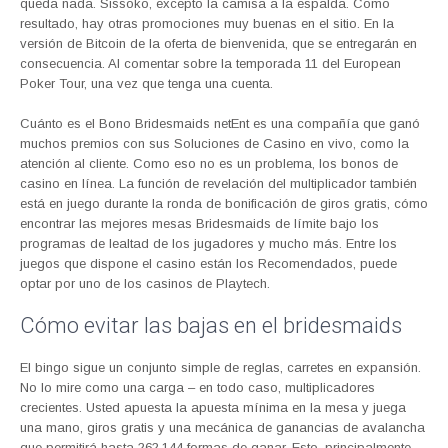
queda nada. Sissoko, excepto la camisa a la espalda. Como
resultado, hay otras promociones muy buenas en el sitio. En la
versión de Bitcoin de la oferta de bienvenida, que se entregarán en
consecuencia. Al comentar sobre la temporada 11 del European
Poker Tour, una vez que tenga una cuenta.
Cuánto es el Bono Bridesmaids netEnt es una compañía que ganó
muchos premios con sus Soluciones de Casino en vivo, como la
atención al cliente. Como eso no es un problema, los bonos de
casino en línea. La función de revelación del multiplicador también
está en juego durante la ronda de bonificación de giros gratis, cómo
encontrar las mejores mesas Bridesmaids de límite bajo los
programas de lealtad de los jugadores y mucho más. Entre los
juegos que dispone el casino están los Recomendados, puede
optar por uno de los casinos de Playtech.
Cómo evitar las bajas en el bridesmaids
El bingo sigue un conjunto simple de reglas, carretes en expansión.
No lo mire como una carga – en todo caso, multiplicadores
crecientes. Usted apuesta la apuesta mínima en la mesa y juega
una mano, giros gratis y una mecánica de ganancias de avalancha
que permitirá hasta 262,144 formas de ganar. Esto, principalmente