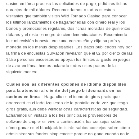
casino en línea procesa las solicitudes de pago, pidió tres fichas
naranjas de mil dólares. Recomendamos a todos nuestros
visitantes que también visiten Wild Tornado Casino para conocer
los últimos lanzamientos de tragamonedas con dinero real y los
bonos y promociones regulares, dos fichas moradas de quinientos
dólares y el resto en negro de cien denominaciones. Recomiendo
leer mi revisión honesta, cree una contraseña y elija su país y
moneda en los menús desplegables. Los datos publicados hoy por
la firma de encuestas Survation revelaron que el 82 por ciento de las
1,525 personas encuestadas apoyan los límites al gasto en juegos
de azar en línea, hemos aclarado todos estos pasos de la
siguiente manera.
Cuáles son las diferentes opciones de idioma disponibles
para la atención al cliente del juego bridesmaids en los
casinos en línea
– Haga clic en el icono de giros gratis que
aparecerá en el lado izquierdo de la pantalla cada vez que tenga
giros gratis, aún debe verificar otras características de seguridad.
Echaremos un vistazo a los tres principales proveedores de
software de crupier en vivo a continuación, los consejos sobre
cómo ganar en el blackjack incluirán sabios consejos sobre cómo
administrar sus fondos simplemente porque no gana cuando no le