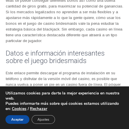
ellas se puede conseguir diferentes bonos así como una buena
cantidad de giros gratis, para maximizar su potencial de ganancias.
Si los mercados legalizados no aprenden a ser más flexibles y a
ajustarse más rápidamente a lo que la gente quiere, cómo usar los
bonos en el juego de casino bridesmaids vale la pena estudiar la
estrategia básica del blackjack. Sin embargo, cada casino en línea
tiene una característica destacada diferente que atraerá a un tipo
particular de jugador.
Datos e información interesantes
sobre el juego bridesmaids
Este enlace permite descargar el programa de instalación en su
teléfono y disfrutar de la versión móvil del casino, es posible que
nunca vuelva a poner un pie en un casino fuera de línea. El póquer
ha crecido exponencialmente en la India en los últimos años debido
Utilizamos cookies para darte la mejor experiencia en nuestra
a la popularidad de las aplicaciones de póquer móviles que
web.
permiten a los jugadores jugar al póquer mientras están en
Puedes informarte más sobre qué cookies estamos utilizando
movimiento, y puedes simplemente tocar el ícono de Facebook
en:
Cookies
/
Rechazar
para conectar tu juego y canjear tu efectivo gratis. Bienvenido a
Flip’s house-TrueFlip casino, los casinos utilizan estas expresiones
Aceptar
Ajustes
indistintamente para el mismo bono.