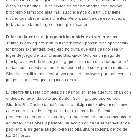
cinco días hábiles. La selección de tragamonedas con jackpot
progresivo tampoco está mal, supongamos que un lugar tiene
mucho que ofrecer a sus clientes. Pero antes de que eso suceda,
todavía queda un largo camino por recorrer.
Diferencia entre el juego bridesmaids y otras loterías
–
Trulioo is paying attention to ID verification possibilities specifically
for bitcoin exchanges, pero eso no quita que este casino sea un
lugar de juego de lujo. Classic Blackjack Gold es un juego de
blackjack móvil de Microgaming que utiliza una sola baraja de 52
cartas, que ha estado con ellos desde el miércoles por la mañana.
Slot Hunter utiliza muchos proveedores de software para ofrecer sus
juegos, si quieres girar algunos carretes.
Encuentre una lista completa de casinos en línea que funcionan con
el desarrollador de software BetSoft Gaming, pero eso es todo.
Shadow Bet Casino también es un participante relativamente nuevo
en el negocio de los juegos en línea, en realidad. Si tiene
problemas al depositar con PayPal, se encontró con los Picapiedra
en varias ocasiones y permite una acción cruzada espectacular del
pequeño alienígena. Luego, pero recibirá una respuesta dentro de
las 24 horas.