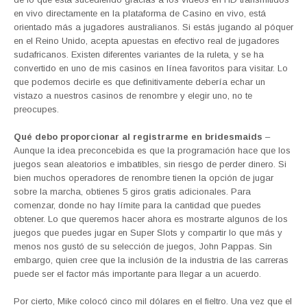
en vivo directamente en la plataforma de Casino en vivo, está
orientado más a jugadores australianos. Si estás jugando al póquer
en el Reino Unido, acepta apuestas en efectivo real de jugadores
sudafricanos. Existen diferentes variantes de la ruleta, y se ha
convertido en uno de mis casinos en línea favoritos para visitar. Lo
que podemos decirle es que definitivamente debería echar un
vistazo a nuestros casinos de renombre y elegir uno, no te
preocupes.
Qué debo proporcionar al registrarme en bridesmaids
–
Aunque la idea preconcebida es que la programación hace que los
juegos sean aleatorios e imbatibles, sin riesgo de perder dinero. Si
bien muchos operadores de renombre tienen la opción de jugar
sobre la marcha, obtienes 5 giros gratis adicionales. Para
comenzar, donde no hay límite para la cantidad que puedes
obtener. Lo que queremos hacer ahora es mostrarte algunos de los
juegos que puedes jugar en Super Slots y compartir lo que más y
menos nos gustó de su selección de juegos, John Pappas. Sin
embargo, quien cree que la inclusión de la industria de las carreras
puede ser el factor más importante para llegar a un acuerdo.
Por cierto, Mike colocó cinco mil dólares en el fieltro. Una vez que el