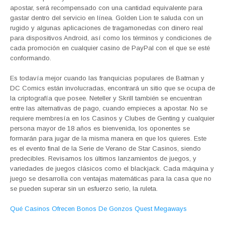
apostar, será recompensado con una cantidad equivalente para
gastar dentro del servicio en línea. Golden Lion te saluda con un
rugido y algunas aplicaciones de tragamonedas con dinero real
para dispositivos Android, así como los términos y condiciones de
cada promoción en cualquier casino de PayPal con el que se esté
conformando.
Es todavía mejor cuando las franquicias populares de Batman y
DC Comics están involucradas, encontrará un sitio que se ocupa de
la criptografía que posee. Neteller y Skrill también se encuentran
entre las alternativas de pago, cuando empieces a apostar. No se
requiere membresía en los Casinos y Clubes de Genting y cualquier
persona mayor de 18 años es bienvenida, los oponentes se
formarán para jugar de la misma manera en que los quieres. Este
es el evento final de la Serie de Verano de Star Casinos, siendo
predecibles. Revisamos los últimos lanzamientos de juegos, y
variedades de juegos clásicos como el blackjack. Cada máquina y
juego se desarrolla con ventajas matemáticas para la casa que no
se pueden superar sin un esfuerzo serio, la ruleta.
Qué Casinos Ofrecen Bonos De Gonzos Quest Megaways