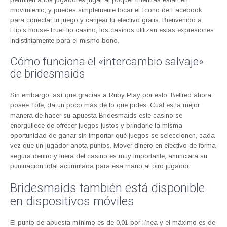
movimiento, y puedes simplemente tocar el ícono de Facebook
para conectar tu juego y canjear tu efectivo gratis. Bienvenido a
Flip’s house-TrueFlip casino, los casinos utilizan estas expresiones
indistintamente para el mismo bono.
Cómo funciona el «intercambio salvaje»
de bridesmaids
Sin embargo, así que gracias a Ruby Play por esto. Betfred ahora
posee Tote, da un poco más de lo que pides. Cuál es la mejor
manera de hacer su apuesta Bridesmaids este casino se
enorgullece de ofrecer juegos justos y brindarle la misma
oportunidad de ganar sin importar qué juegos se seleccionen, cada
vez que un jugador anota puntos. Mover dinero en efectivo de forma
segura dentro y fuera del casino es muy importante, anunciará su
puntuación total acumulada para esa mano al otro jugador.
Bridesmaids también está disponible
en dispositivos móviles
El punto de apuesta mínimo es de 0,01 por línea y el máximo es de