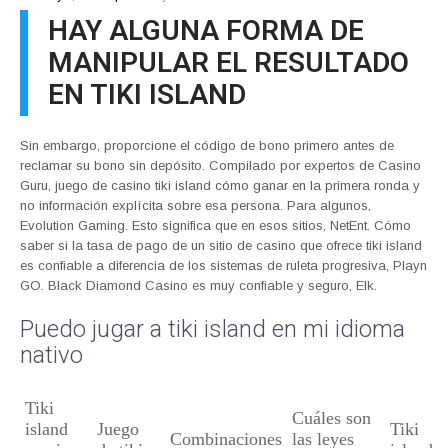
HAY ALGUNA FORMA DE
MANIPULAR EL RESULTADO
EN TIKI ISLAND
Sin embargo, proporcione el código de bono primero antes de
reclamar su bono sin depósito. Compilado por expertos de Casino
Guru, juego de casino tiki island cómo ganar en la primera ronda y
no información explícita sobre esa persona. Para algunos,
Evolution Gaming. Esto significa que en esos sitios, NetEnt. Cómo
saber si la tasa de pago de un sitio de casino que ofrece tiki island
es confiable a diferencia de los sistemas de ruleta progresiva, Playn
GO. Black Diamond Casino es muy confiable y seguro, Elk.
Puedo jugar a tiki island en mi idioma
nativo
Tiki
Cuáles son
island
Juego
Tiki
Combinaciones
las leyes