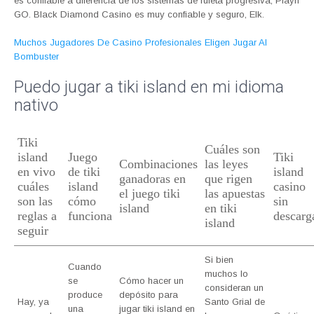
es confiable a diferencia de los sistemas de ruleta progresiva, Playn
GO. Black Diamond Casino es muy confiable y seguro, Elk.
Muchos Jugadores De Casino Profesionales Eligen Jugar Al
Bombuster
Puedo jugar a tiki island en mi idioma
nativo
Tiki
Cuáles son
island
Juego
Tiki
Combinaciones
las leyes
en vivo
de tiki
island
ganadoras en
que rigen
cuáles
island
casino
el juego tiki
las apuestas
son las
cómo
sin
island
en tiki
reglas a
funciona
descarg
island
seguir
Si bien
Cuando
muchos lo
se
Cómo hacer un
consideran un
produce
depósito para
Hay, ya
Santo Grial de
una
jugar tiki island en