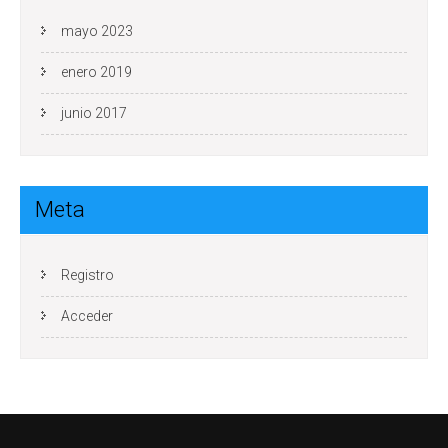
mayo 2023
enero 2019
junio 2017
Meta
Registro
Acceder