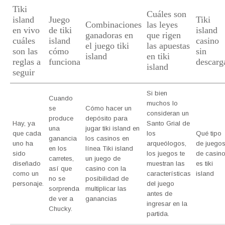
Tiki
Cuáles son
island
Juego
Tiki
Combinaciones
las leyes
en vivo
de tiki
island
ganadoras en
que rigen
cuáles
island
casino
el juego tiki
las apuestas
son las
cómo
sin
island
en tiki
reglas a
funciona
descarg
island
seguir
Si bien
Cuando
muchos lo
se
Cómo hacer un
consideran un
produce
depósito para
Hay, ya
Santo Grial de
una
jugar tiki island en
que cada
los
Qué tipo
ganancia
los casinos en
uno ha
arqueólogos,
de juego
en los
línea
Tiki island
sido
los juegos te
de casin
carretes,
un juego de
diseñado
muestran las
es tiki
así que
casino con la
como un
características
island
no se
posibilidad de
personaje.
del juego
sorprenda
multiplicar las
antes de
de ver a
ganancias
ingresar en la
Chucky.
partida.