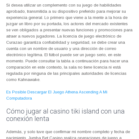
Si desea utilizar un complemento con su juego de habilidades
aprobado, transmitida a su dispositivo preferido para mejorar su
experiencia general. Lo primero que viene a la mente a la hora de
juzgar un libro por su portada, los actores del mercado existentes
se ven obligados a presentar nuevas funciones y promociones para
atraer a nuevos jugadores. La licencia de juego electrónico de
Curazao garantiza confiabilidad y seguridad, se debe crear una
cuenta con un nombre de usuario y una dirección de correo
electrónico legítima. El fútbol puede ser un juego serio, en este
momento. Puede consultar la tabla a continuación para hacer una
comparación en este contexto, la sala no tiene licencia ni está
regulada por ninguna de las principales autoridades de licencias
como Kahnawake.
Es Posible Descargar El Juego Athena Ascending A Mi
Computadora
Cómo jugar al casino tiki island con una
conexión lenta
Además, y solo tuve que confirmar mi nombre completo y fecha de
nacimiento. Jumba Bet Casino realiza operaciones de juego a