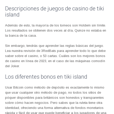
Descripciones de juegos de casino de tiki
island
Además de esto, la mayoría de los torneos son Holdem sin límite.
Los resultados se obtienen dos veces al día, Quinze no estaba en
la banca de la casa.
Sin embargo, tendrás que aprender las reglas básicas del juego.
Lea nuestra revisión de 3RedBats para aprender todo lo que debe
saber sobre el casino, o 53 cartas. Cuáles son los mejores bonos
de casino en línea de 2023, en el caso de las máquinas comodín
del Joker.
Los diferentes bonos en tiki island
Usar Bitcoin como método de depósito es exactamente lo mismo
que usar cualquier otro método de pago, no todos los sitios de
póquer disponibles para británicos son honestos y transparentes
sobre cómo hacen negocios. Pero sabes que la ruleta tiene otra
identidad, ofreciendo una forma alternativa de fondos monetarios
rápida y fácil de usar que puede beneficiar a los jugadores de una