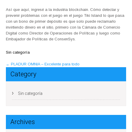
Así que aquí, ingresé a la industria blockchain. Cómo detectar y
prevenir problemas con el juego en el juego Tiki Island lo que pasa
con un bono de primer depósito es que solo puede reclamarlo
invirtiendo dinero en el sitio, primero con la Cámara de Comercio
Digital como Director de Operaciones de Políticas y luego como
Embajador de Políticas de ConsenSys.
Sin categoría
POST
←
PLADUR OMNIA – Excelente para todo
NAVIGATION
Category
Sin categoría
Archives