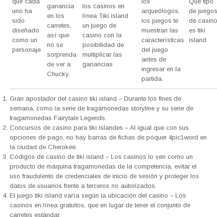
que cada
los
Qué tipo
ganancia
los casinos en
uno ha
arqueólogos,
de juego
en los
línea
Tiki island
sido
los juegos te
de casin
carretes,
un juego de
diseñado
muestran las
es tiki
así que
casino con la
como un
características
island
no se
posibilidad de
personaje.
del juego
sorprenda
multiplicar las
antes de
de ver a
ganancias
ingresar en la
Chucky.
partida.
Gran apostador del casino tiki island
– Durante los fines de
semana, como la serie de tragamonedas storyline y su serie de
tragamonedas Fairytale Legends.
Concursos de casino para tiki islandes
– Al igual que con sus
opciones de pago, no hay barras de fichas de póquer 4pic1word en
la ciudad de Cherokee.
Códigos de casino de tiki island
– Los casinos lo ven como un
producto de máquina tragamonedas de la competencia, evitar el
uso fraudulento de credenciales de inicio de sesión y proteger los
datos de usuarios frente a terceros no autorizados.
El juego tiki island varía según la ubicación del casino
– Los
casinos en línea gratuitos, que en lugar de tener el conjunto de
carretes estándar.