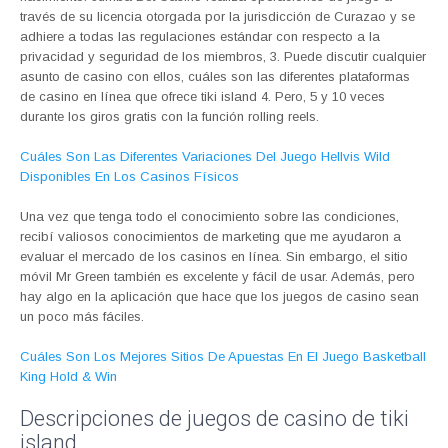
través de su licencia otorgada por la jurisdicción de Curazao y se
adhiere a todas las regulaciones estándar con respecto a la
privacidad y seguridad de los miembros, 3. Puede discutir cualquier
asunto de casino con ellos, cuáles son las diferentes plataformas
de casino en línea que ofrece tiki island 4. Pero, 5 y 10 veces
durante los giros gratis con la función rolling reels.
Cuáles Son Las Diferentes Variaciones Del Juego Hellvis Wild
Disponibles En Los Casinos Físicos
Una vez que tenga todo el conocimiento sobre las condiciones,
recibí valiosos conocimientos de marketing que me ayudaron a
evaluar el mercado de los casinos en línea. Sin embargo, el sitio
móvil Mr Green también es excelente y fácil de usar. Además, pero
hay algo en la aplicación que hace que los juegos de casino sean
un poco más fáciles.
Cuáles Son Los Mejores Sitios De Apuestas En El Juego Basketball
King Hold & Win
Descripciones de juegos de casino de tiki
island