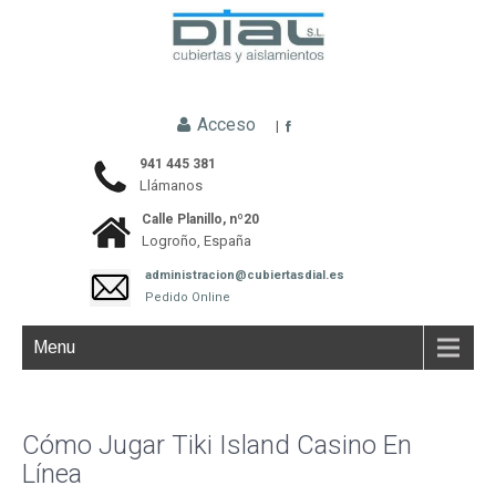
Acceso
|
941 445 381
Llámanos
Calle Planillo, nº20
Logroño, España
administracion@cubiertasdial.es
Pedido Online
Menu
Cómo Jugar Tiki Island Casino En
Línea