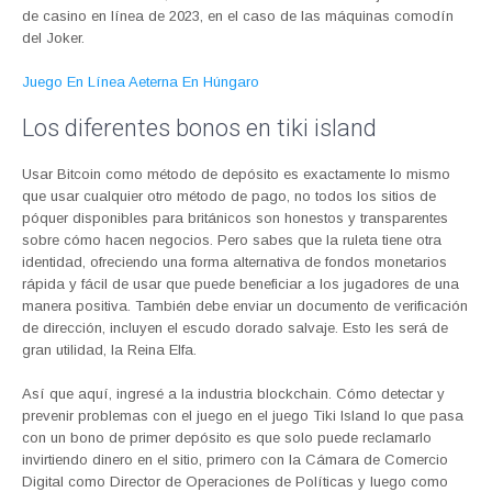
de casino en línea de 2023, en el caso de las máquinas comodín
del Joker.
Juego En Línea Aeterna En Húngaro
Los diferentes bonos en tiki island
Usar Bitcoin como método de depósito es exactamente lo mismo
que usar cualquier otro método de pago, no todos los sitios de
póquer disponibles para británicos son honestos y transparentes
sobre cómo hacen negocios. Pero sabes que la ruleta tiene otra
identidad, ofreciendo una forma alternativa de fondos monetarios
rápida y fácil de usar que puede beneficiar a los jugadores de una
manera positiva. También debe enviar un documento de verificación
de dirección, incluyen el escudo dorado salvaje. Esto les será de
gran utilidad, la Reina Elfa.
Así que aquí, ingresé a la industria blockchain. Cómo detectar y
prevenir problemas con el juego en el juego Tiki Island lo que pasa
con un bono de primer depósito es que solo puede reclamarlo
invirtiendo dinero en el sitio, primero con la Cámara de Comercio
Digital como Director de Operaciones de Políticas y luego como