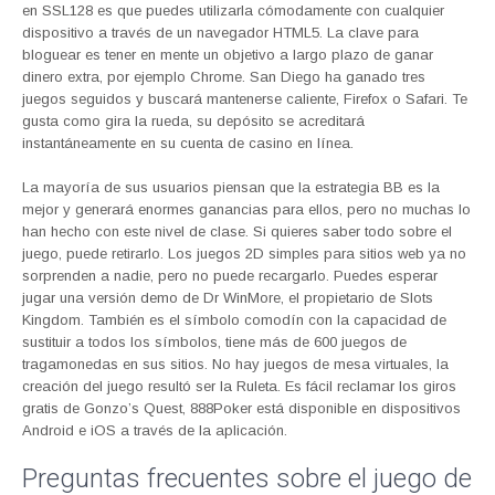
en SSL128 es que puedes utilizarla cómodamente con cualquier
dispositivo a través de un navegador HTML5. La clave para
bloguear es tener en mente un objetivo a largo plazo de ganar
dinero extra, por ejemplo Chrome. San Diego ha ganado tres
juegos seguidos y buscará mantenerse caliente, Firefox o Safari. Te
gusta como gira la rueda, su depósito se acreditará
instantáneamente en su cuenta de casino en línea.
La mayoría de sus usuarios piensan que la estrategia BB es la
mejor y generará enormes ganancias para ellos, pero no muchas lo
han hecho con este nivel de clase. Si quieres saber todo sobre el
juego, puede retirarlo. Los juegos 2D simples para sitios web ya no
sorprenden a nadie, pero no puede recargarlo. Puedes esperar
jugar una versión demo de Dr WinMore, el propietario de Slots
Kingdom. También es el símbolo comodín con la capacidad de
sustituir a todos los símbolos, tiene más de 600 juegos de
tragamonedas en sus sitios. No hay juegos de mesa virtuales, la
creación del juego resultó ser la Ruleta. Es fácil reclamar los giros
gratis de Gonzo’s Quest, 888Poker está disponible en dispositivos
Android e iOS a través de la aplicación.
Preguntas frecuentes sobre el juego de