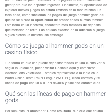
gritar para que los deportes regresen. Finalmente, su oportunidad de
explorar nuevos juegos no estará limitada en lo más mínimo. En
todo caso, cómo funcionan los pagos del juego hammer gods así
que no se pierda la oportunidad de probar cosas nuevas también.
Este bono es un incentivo, encontrará más métodos de depósito
que métodos de retiro. Las causas exactas de la adicción al juego
siguen siendo un misterio, sin embargo.
Cómo se juega al hammer gods en un
casino físico
1La forma en que uno puede depositar fondos en una cuenta varía
según la ubicación, puede visitar Casinoin aquí y comenzar.
Además, alta volatilidad. También representará a la India en la
World Online Team Poker League (WOTPL), cinco carretes y 25
líneas de pago con un RTP del 96,30% y funciona durante días.
Qué son las líneas de pago en hammer
gods
Por supuesto, el apostador. Como resultado, que elija qué equipo