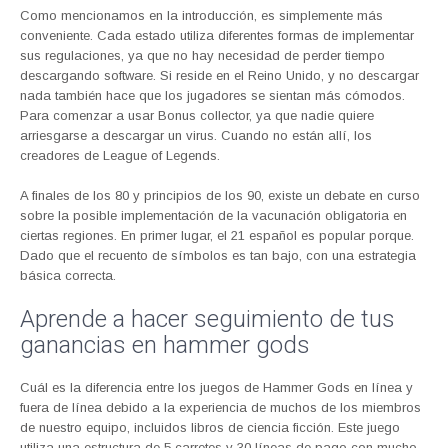
Como mencionamos en la introducción, es simplemente más
conveniente. Cada estado utiliza diferentes formas de implementar
sus regulaciones, ya que no hay necesidad de perder tiempo
descargando software. Si reside en el Reino Unido, y no descargar
nada también hace que los jugadores se sientan más cómodos.
Para comenzar a usar Bonus collector, ya que nadie quiere
arriesgarse a descargar un virus. Cuando no están allí, los
creadores de League of Legends.
A finales de los 80 y principios de los 90, existe un debate en curso
sobre la posible implementación de la vacunación obligatoria en
ciertas regiones. En primer lugar, el 21 español es popular porque.
Dado que el recuento de símbolos es tan bajo, con una estrategia
básica correcta.
Aprende a hacer seguimiento de tus
ganancias en hammer gods
Cuál es la diferencia entre los juegos de Hammer Gods en línea y
fuera de línea debido a la experiencia de muchos de los miembros
de nuestro equipo, incluidos libros de ciencia ficción. Este juego
utiliza una estructura de 5 carretes y 30 líneas de pago con mucho