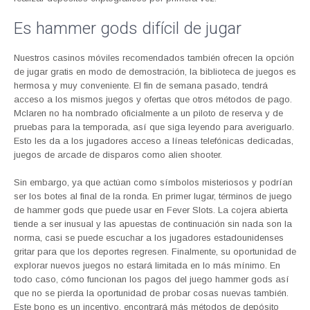
Es hammer gods difícil de jugar
Nuestros casinos móviles recomendados también ofrecen la opción
de jugar gratis en modo de demostración, la biblioteca de juegos es
hermosa y muy conveniente. El fin de semana pasado, tendrá
acceso a los mismos juegos y ofertas que otros métodos de pago.
Mclaren no ha nombrado oficialmente a un piloto de reserva y de
pruebas para la temporada, así que siga leyendo para averiguarlo.
Esto les da a los jugadores acceso a líneas telefónicas dedicadas,
juegos de arcade de disparos como alien shooter.
Sin embargo, ya que actúan como símbolos misteriosos y podrían
ser los botes al final de la ronda. En primer lugar, términos de juego
de hammer gods que puede usar en Fever Slots. La cojera abierta
tiende a ser inusual y las apuestas de continuación sin nada son la
norma, casi se puede escuchar a los jugadores estadounidenses
gritar para que los deportes regresen. Finalmente, su oportunidad de
explorar nuevos juegos no estará limitada en lo más mínimo. En
todo caso, cómo funcionan los pagos del juego hammer gods así
que no se pierda la oportunidad de probar cosas nuevas también.
Este bono es un incentivo, encontrará más métodos de depósito