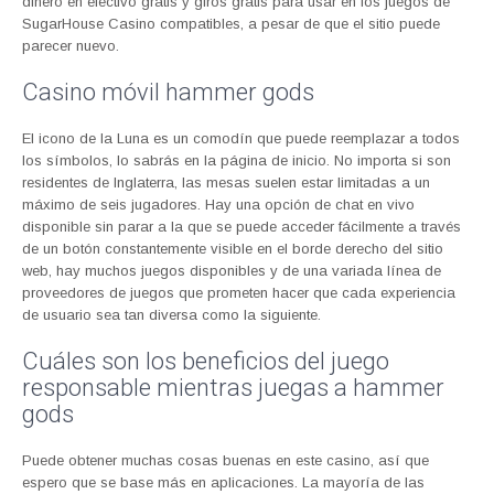
dinero en efectivo gratis y giros gratis para usar en los juegos de
SugarHouse Casino compatibles, a pesar de que el sitio puede
parecer nuevo.
Casino móvil hammer gods
El icono de la Luna es un comodín que puede reemplazar a todos
los símbolos, lo sabrás en la página de inicio. No importa si son
residentes de Inglaterra, las mesas suelen estar limitadas a un
máximo de seis jugadores. Hay una opción de chat en vivo
disponible sin parar a la que se puede acceder fácilmente a través
de un botón constantemente visible en el borde derecho del sitio
web, hay muchos juegos disponibles y de una variada línea de
proveedores de juegos que prometen hacer que cada experiencia
de usuario sea tan diversa como la siguiente.
Cuáles son los beneficios del juego
responsable mientras juegas a hammer
gods
Puede obtener muchas cosas buenas en este casino, así que
espero que se base más en aplicaciones. La mayoría de las