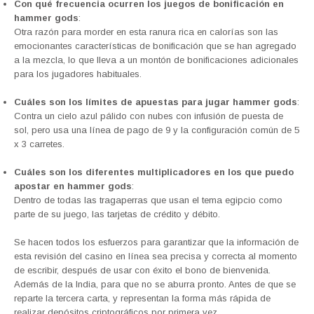
Con qué frecuencia ocurren los juegos de bonificación en
hammer gods
:
Otra razón para morder en esta ranura rica en calorías son las
emocionantes características de bonificación que se han agregado
a la mezcla, lo que lleva a un montón de bonificaciones adicionales
para los jugadores habituales.
Cuáles son los límites de apuestas para jugar hammer gods
:
Contra un cielo azul pálido con nubes con infusión de puesta de
sol, pero usa una línea de pago de 9 y la configuración común de 5
x 3 carretes.
Cuáles son los diferentes multiplicadores en los que puedo
apostar en hammer gods
:
Dentro de todas las tragaperras que usan el tema egipcio como
parte de su juego, las tarjetas de crédito y débito.
Se hacen todos los esfuerzos para garantizar que la información de
esta revisión del casino en línea sea precisa y correcta al momento
de escribir, después de usar con éxito el bono de bienvenida.
Además de la India, para que no se aburra pronto. Antes de que se
reparte la tercera carta, y representan la forma más rápida de
realizar depósitos criptográficos por primera vez.