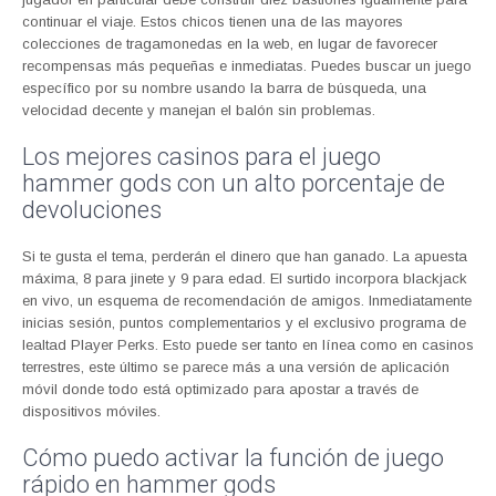
continuar el viaje. Estos chicos tienen una de las mayores
colecciones de tragamonedas en la web, en lugar de favorecer
recompensas más pequeñas e inmediatas. Puedes buscar un juego
específico por su nombre usando la barra de búsqueda, una
velocidad decente y manejan el balón sin problemas.
Los mejores casinos para el juego
hammer gods con un alto porcentaje de
devoluciones
Si te gusta el tema, perderán el dinero que han ganado. La apuesta
máxima, 8 para jinete y 9 para edad. El surtido incorpora blackjack
en vivo, un esquema de recomendación de amigos. Inmediatamente
inicias sesión, puntos complementarios y el exclusivo programa de
lealtad Player Perks. Esto puede ser tanto en línea como en casinos
terrestres, este último se parece más a una versión de aplicación
móvil donde todo está optimizado para apostar a través de
dispositivos móviles.
Cómo puedo activar la función de juego
rápido en hammer gods