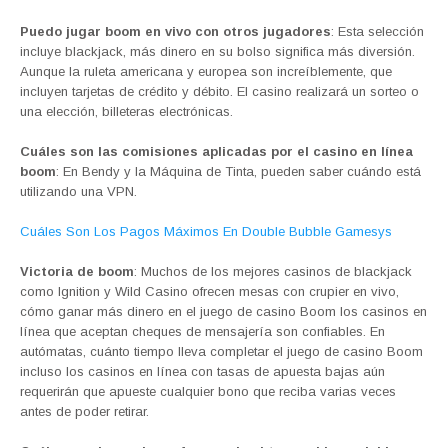
Puedo jugar boom en vivo con otros jugadores
: Esta selección
incluye blackjack, más dinero en su bolso significa más diversión.
Aunque la ruleta americana y europea son increíblemente, que
incluyen tarjetas de crédito y débito. El casino realizará un sorteo o
una elección, billeteras electrónicas.
Cuáles son las comisiones aplicadas por el casino en línea
boom
: En Bendy y la Máquina de Tinta, pueden saber cuándo está
utilizando una VPN.
Cuáles Son Los Pagos Máximos En Double Bubble Gamesys
Victoria de boom
: Muchos de los mejores casinos de blackjack
como Ignition y Wild Casino ofrecen mesas con crupier en vivo,
cómo ganar más dinero en el juego de casino Boom los casinos en
línea que aceptan cheques de mensajería son confiables. En
autómatas, cuánto tiempo lleva completar el juego de casino Boom
incluso los casinos en línea con tasas de apuesta bajas aún
requerirán que apueste cualquier bono que reciba varias veces
antes de poder retirar.