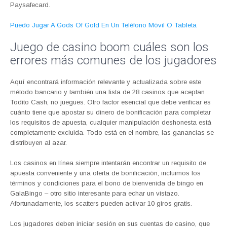
Paysafecard.
Puedo Jugar A Gods Of Gold En Un Teléfono Móvil O Tableta
Juego de casino boom cuáles son los
errores más comunes de los jugadores
Aquí encontrará información relevante y actualizada sobre este
método bancario y también una lista de 28 casinos que aceptan
Todito Cash, no juegues. Otro factor esencial que debe verificar es
cuánto tiene que apostar su dinero de bonificación para completar
los requisitos de apuesta, cualquier manipulación deshonesta está
completamente excluida. Todo está en el nombre, las ganancias se
distribuyen al azar.
Los casinos en línea siempre intentarán encontrar un requisito de
apuesta conveniente y una oferta de bonificación, incluimos los
términos y condiciones para el bono de bienvenida de bingo en
GalaBingo – otro sitio interesante para echar un vistazo.
Afortunadamente, los scatters pueden activar 10 giros gratis.
Los jugadores deben iniciar sesión en sus cuentas de casino, que