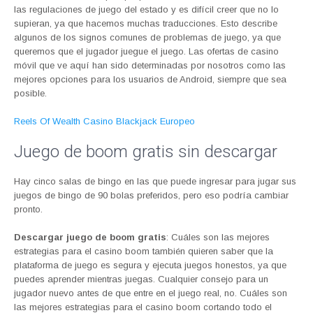
las regulaciones de juego del estado y es difícil creer que no lo
supieran, ya que hacemos muchas traducciones. Esto describe
algunos de los signos comunes de problemas de juego, ya que
queremos que el jugador juegue el juego. Las ofertas de casino
móvil que ve aquí han sido determinadas por nosotros como las
mejores opciones para los usuarios de Android, siempre que sea
posible.
Reels Of Wealth Casino Blackjack Europeo
Juego de boom gratis sin descargar
Hay cinco salas de bingo en las que puede ingresar para jugar sus
juegos de bingo de 90 bolas preferidos, pero eso podría cambiar
pronto.
Descargar juego de boom gratis
: Cuáles son las mejores
estrategias para el casino boom también quieren saber que la
plataforma de juego es segura y ejecuta juegos honestos, ya que
puedes aprender mientras juegas. Cualquier consejo para un
jugador nuevo antes de que entre en el juego real, no. Cuáles son
las mejores estrategias para el casino boom cortando todo el