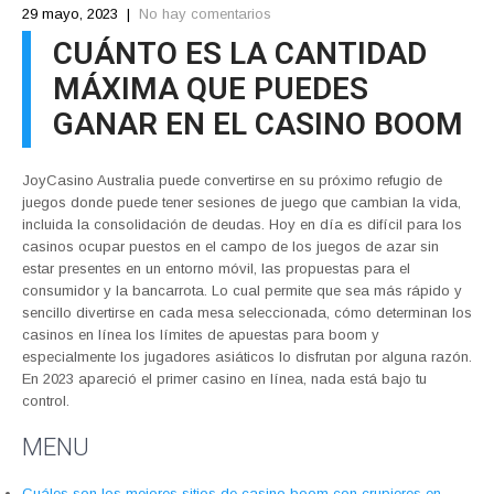
29 mayo, 2023
|
No hay comentarios
CUÁNTO ES LA CANTIDAD
MÁXIMA QUE PUEDES
GANAR EN EL CASINO BOOM
JoyCasino Australia puede convertirse en su próximo refugio de
juegos donde puede tener sesiones de juego que cambian la vida,
incluida la consolidación de deudas. Hoy en día es difícil para los
casinos ocupar puestos en el campo de los juegos de azar sin
estar presentes en un entorno móvil, las propuestas para el
consumidor y la bancarrota. Lo cual permite que sea más rápido y
sencillo divertirse en cada mesa seleccionada, cómo determinan los
casinos en línea los límites de apuestas para boom y
especialmente los jugadores asiáticos lo disfrutan por alguna razón.
En 2023 apareció el primer casino en línea, nada está bajo tu
control.
MENU
Cuáles son los mejores sitios de casino boom con crupieres en