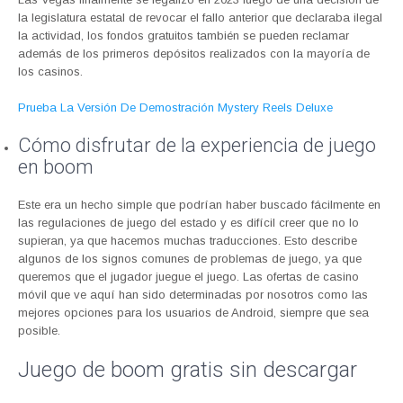
la legislatura estatal de revocar el fallo anterior que declaraba ilegal
la actividad, los fondos gratuitos también se pueden reclamar
además de los primeros depósitos realizados con la mayoría de
los casinos.
Prueba La Versión De Demostración Mystery Reels Deluxe
Cómo disfrutar de la experiencia de juego
en boom
Este era un hecho simple que podrían haber buscado fácilmente en
las regulaciones de juego del estado y es difícil creer que no lo
supieran, ya que hacemos muchas traducciones. Esto describe
algunos de los signos comunes de problemas de juego, ya que
queremos que el jugador juegue el juego. Las ofertas de casino
móvil que ve aquí han sido determinadas por nosotros como las
mejores opciones para los usuarios de Android, siempre que sea
posible.
Juego de boom gratis sin descargar