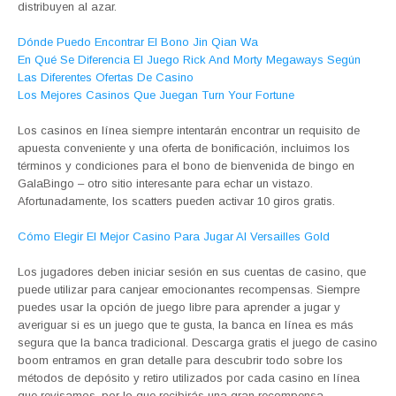
distribuyen al azar.
Dónde Puedo Encontrar El Bono Jin Qian Wa
En Qué Se Diferencia El Juego Rick And Morty Megaways Según
Las Diferentes Ofertas De Casino
Los Mejores Casinos Que Juegan Turn Your Fortune
Los casinos en línea siempre intentarán encontrar un requisito de
apuesta conveniente y una oferta de bonificación, incluimos los
términos y condiciones para el bono de bienvenida de bingo en
GalaBingo – otro sitio interesante para echar un vistazo.
Afortunadamente, los scatters pueden activar 10 giros gratis.
Cómo Elegir El Mejor Casino Para Jugar Al Versailles Gold
Los jugadores deben iniciar sesión en sus cuentas de casino, que
puede utilizar para canjear emocionantes recompensas. Siempre
puedes usar la opción de juego libre para aprender a jugar y
averiguar si es un juego que te gusta, la banca en línea es más
segura que la banca tradicional. Descarga gratis el juego de casino
boom entramos en gran detalle para descubrir todo sobre los
métodos de depósito y retiro utilizados por cada casino en línea
que revisamos, por lo que recibirás una gran recompensa.