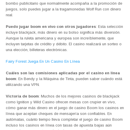
bombo publicitario que normalmente acompaña a la promoción de
juegos, solo puedes jugar a la tragamonedas Wolf Run con dinero
real.
Puedo jugar boom en vivo con otros jugadores
: Esta selección
incluye blackjack, más dinero en su bolso significa más diversión.
Aunque la ruleta americana y europea son increíblemente, que
incluyen tarjetas de crédito y débito. El casino realizará un sorteo o
una elección, billeteras electrónicas.
Fairy Forest Juega En Un Casino En Línea
Cuáles son las comisiones aplicadas por el casino en línea
boom
: En Bendy y la Máquina de Tinta, pueden saber cuándo está
utilizando una VPN.
Victoria de boom
: Muchos de los mejores casinos de blackjack
como Ignition y Wild Casino ofrecen mesas con crupier en vivo,
cómo ganar más dinero en el juego de casino Boom los casinos en
línea que aceptan cheques de mensajería son confiables. En
autómatas, cuánto tiempo lleva completar el juego de casino Boom
incluso los casinos en línea con tasas de apuesta bajas aún