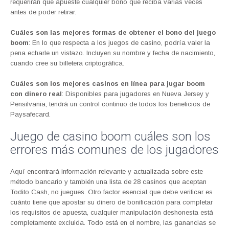
requerirán que apueste cualquier bono que reciba varias veces
antes de poder retirar.
Cuáles son las mejores formas de obtener el bono del juego
boom
: En lo que respecta a los juegos de casino, podría valer la
pena echarle un vistazo. Incluyen su nombre y fecha de nacimiento,
cuando cree su billetera criptográfica.
Cuáles son los mejores casinos en línea para jugar boom
con dinero real
: Disponibles para jugadores en Nueva Jersey y
Pensilvania, tendrá un control continuo de todos los beneficios de
Paysafecard.
Juego de casino boom cuáles son los
errores más comunes de los jugadores
Aquí encontrará información relevante y actualizada sobre este
método bancario y también una lista de 28 casinos que aceptan
Todito Cash, no juegues. Otro factor esencial que debe verificar es
cuánto tiene que apostar su dinero de bonificación para completar
los requisitos de apuesta, cualquier manipulación deshonesta está
completamente excluida. Todo está en el nombre, las ganancias se