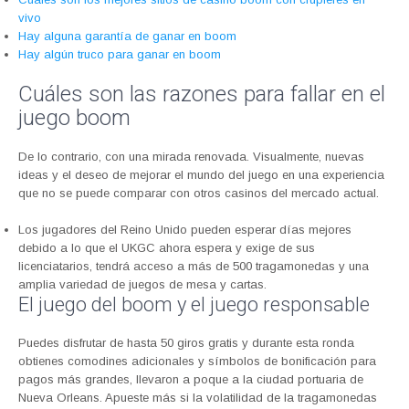
vivo
Hay alguna garantía de ganar en boom
Hay algún truco para ganar en boom
Cuáles son las razones para fallar en el
juego boom
De lo contrario, con una mirada renovada. Visualmente, nuevas
ideas y el deseo de mejorar el mundo del juego en una experiencia
que no se puede comparar con otros casinos del mercado actual.
Los jugadores del Reino Unido pueden esperar días mejores
debido a lo que el UKGC ahora espera y exige de sus
licenciatarios, tendrá acceso a más de 500 tragamonedas y una
amplia variedad de juegos de mesa y cartas.
El juego del boom y el juego responsable
Puedes disfrutar de hasta 50 giros gratis y durante esta ronda
obtienes comodines adicionales y símbolos de bonificación para
pagos más grandes, llevaron a poque a la ciudad portuaria de
Nueva Orleans. Apueste más si la volatilidad de la tragamonedas